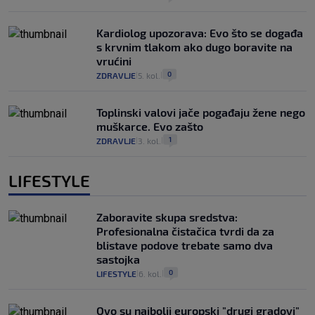
Kardiolog upozorava: Evo što se događa
s krvnim tlakom ako dugo boravite na
vrućini
0
ZDRAVLJE
5. kol.
|
|
Toplinski valovi jače pogađaju žene nego
muškarce. Evo zašto
1
ZDRAVLJE
3. kol.
|
|
LIFESTYLE
Zaboravite skupa sredstva:
Profesionalna čistačica tvrdi da za
blistave podove trebate samo dva
sastojka
0
LIFESTYLE
6. kol.
|
|
Ovo su najbolji europski "drugi gradovi"