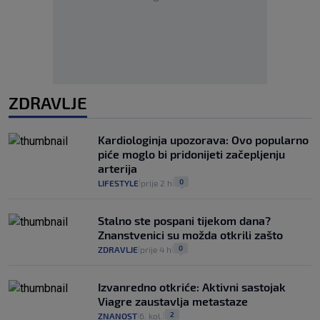
ZDRAVLJE
Kardiologinja upozorava: Ovo popularno
piće moglo bi pridonijeti začepljenju
arterija
0
LIFESTYLE
prije 2 h
|
|
Stalno ste pospani tijekom dana?
Znanstvenici su možda otkrili zašto
0
ZDRAVLJE
prije 4 h
|
|
Izvanredno otkriće: Aktivni sastojak
Viagre zaustavlja metastaze
2
ZNANOST
6. kol.
|
|