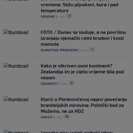
vremena: Stižu pljuskovi, bura i pad
temperature
0
VRIJEME
6. kol.
|
|
FOTO / Dunav se isušuje, a na površinu
izranjaju njemački ratni brodovi i kosti
mamuta
1
KLIMATSKE PROMJENE
5. kol.
|
|
Kako je otkriven osmi kontinent?
Zealandija im je cijelo vrijeme bila pod
nosom
0
ZNANOST
6. kol.
|
|
Klarić o Plenkovićevoj najavi povećanja
braniteljskih mirovina: Politički bod za
Možemo, ne za HDZ
18
VIJESTI
6. kol.
|
|
Japanke nisu uvijek najbolji izbor: