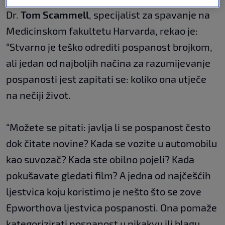
Dr.
Tom Scammell
, specijalist za spavanje na
Medicinskom fakultetu Harvarda, rekao je:
“Stvarno je teško odrediti pospanost brojkom,
ali jedan od najboljih načina za razumijevanje
pospanosti jest zapitati se: koliko ona utječe
na nečiji život.
“Možete se pitati: javlja li se pospanost često
dok čitate novine? Kada se vozite u automobilu
kao suvozač? Kada ste obilno pojeli? Kada
pokušavate gledati film? A jedna od najčešćih
ljestvica koju koristimo je nešto što se zove
Epworthova ljestvica pospanosti. Ona pomaže
kategorizirati pospanost u nikakvu ili blagu,