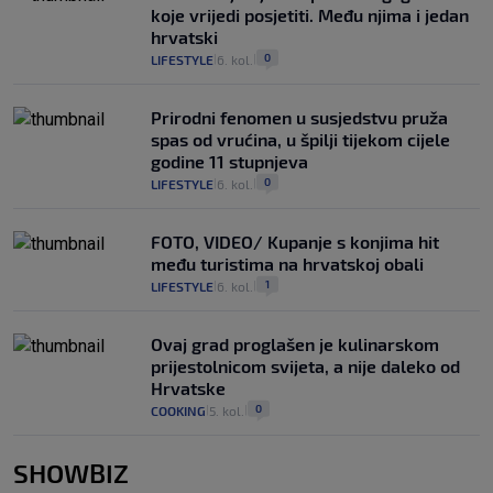
koje vrijedi posjetiti. Među njima i jedan
hrvatski
0
LIFESTYLE
6. kol.
|
|
Prirodni fenomen u susjedstvu pruža
spas od vrućina, u špilji tijekom cijele
godine 11 stupnjeva
0
LIFESTYLE
6. kol.
|
|
FOTO, VIDEO/ Kupanje s konjima hit
među turistima na hrvatskoj obali
1
LIFESTYLE
6. kol.
|
|
Ovaj grad proglašen je kulinarskom
prijestolnicom svijeta, a nije daleko od
Hrvatske
0
COOKING
5. kol.
|
|
SHOWBIZ