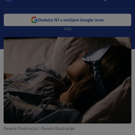
Dodajte N1 u omiljeni Google izvor
Više
Pexels/Ilustracija
|
Pexels/Ilustracija