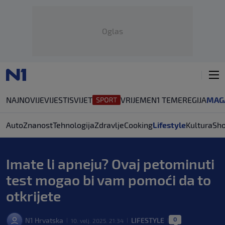
Oglas
NAJNOVIJE
VIJESTI
SVIJET
VRIJEME
N1 TEME
REGIJA
MAG
Auto
Znanost
Tehnologija
Zdravlje
Cooking
Lifestyle
Kultura
Sh
Imate li apneju? Ovaj petominuti
test mogao bi vam pomoći da to
otkrijete
0
N1 Hrvatska
LIFESTYLE
10. velj. 2025. 21:34
|
|
|