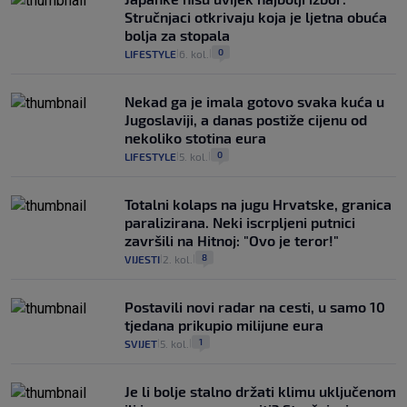
Stručnjaci otkrivaju koja je ljetna obuća
bolja za stopala
0
LIFESTYLE
6. kol.
|
|
Nekad ga je imala gotovo svaka kuća u
Jugoslaviji, a danas postiže cijenu od
nekoliko stotina eura
0
LIFESTYLE
5. kol.
|
|
Totalni kolaps na jugu Hrvatske, granica
paralizirana. Neki iscrpljeni putnici
završili na Hitnoj: "Ovo je teror!"
8
VIJESTI
2. kol.
|
|
Postavili novi radar na cesti, u samo 10
tjedana prikupio milijune eura
1
SVIJET
5. kol.
|
|
Je li bolje stalno držati klimu uključenom