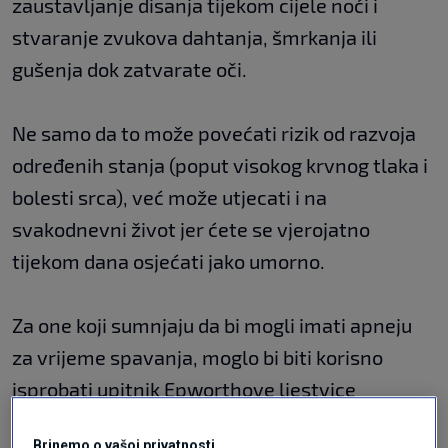
zaustavljanje disanja tijekom cijele noći i
stvaranje zvukova dahtanja, šmrkanja ili
gušenja dok zatvarate oči.
Ne samo da to može povećati rizik od razvoja
određenih stanja (poput visokog krvnog tlaka i
bolesti srca), već može utjecati i na
svakodnevni život jer ćete se vjerojatno
tijekom dana osjećati jako umorno.
Za one koji sumnjaju da bi mogli imati apneju
za vrijeme spavanja, moglo bi biti korisno
isprobati upitnik Epworthove ljestvice
pospanosti, piše
huffingtonpost.com
.
Brinemo o vašoj privatnosti