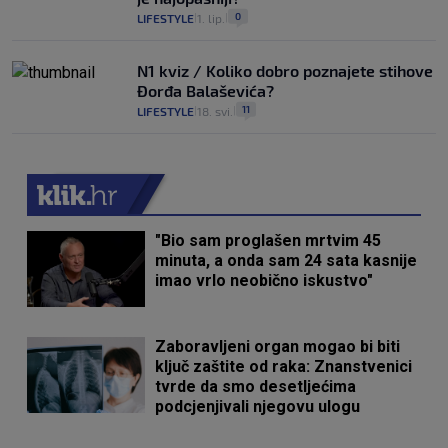
0
LIFESTYLE
1. lip.
|
|
N1 kviz / Koliko dobro poznajete stihove
Đorđa Balaševića?
11
LIFESTYLE
18. svi.
|
|
"Bio sam proglašen mrtvim 45
minuta, a onda sam 24 sata kasnije
imao vrlo neobično iskustvo"
Zaboravljeni organ mogao bi biti
ključ zaštite od raka: Znanstvenici
tvrde da smo desetljećima
podcjenjivali njegovu ulogu