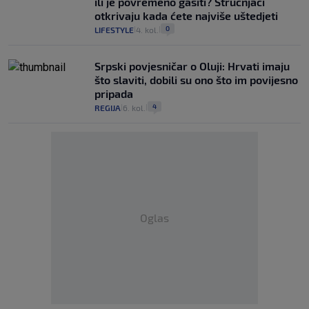
ili je povremeno gasiti? Stručnjaci
otkrivaju kada ćete najviše uštedjeti
0
LIFESTYLE
4. kol.
|
|
Srpski povjesničar o Oluji: Hrvati imaju
što slaviti, dobili su ono što im povijesno
pripada
4
REGIJA
6. kol.
|
|
Oglas