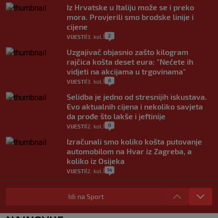
Iz Hrvatske u Italiju može se i preko
mora. Provjerili smo brodske linije i
cijene
2
VIJESTI
3. kol.
|
|
Uzgajivač objasnio zašto kilogram
rajčica košta deset eura: "Nećete ih
vidjeti na akcijama u trgovinama"
8
VIJESTI
3. kol.
|
|
Selidba je jedno od stresnijih iskustava.
Evo aktualnih cijena i nekoliko savjeta
da prođe što lakše i jeftinije
0
VIJESTI
2. kol.
|
|
Izračunali smo koliko košta putovanje
automobilom na Hvar iz Zagreba, a
koliko iz Osijeka
14
VIJESTI
2. kol.
|
|
"Kći je otišla na more, a zaboravila
zdravstvenu iskaznicu". Kakva su prava
Idi na Sport
pacijenata izvan mjesta prebivališta?
1
VIJESTI
1. kol.
|
|