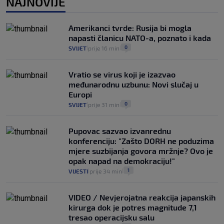
NAJNOVIJE
Provjerili smo "što ćemo onda" ako
Plenković na 15 dana ukine mjere: "Ne bi
Amerikanci tvrde: Rusija bi mogla
se dogodilo ništa. Vlada se zaljubila u te
napasti članicu NATO-a, poznato i kada
intervencije"
0
SVIJET
prije 16 min
|
|
25
VIJESTI
30. srp.
|
|
Vratio se virus koji je izazvao
međunarodnu uzbunu: Novi slučaj u
Europi
0
SVIJET
prije 31 min
|
|
Pupovac sazvao izvanrednu
konferenciju: "Zašto DORH ne poduzima
mjere suzbijanja govora mržnje? Ovo je
opak napad na demokraciju!"
1
VIJESTI
prije 34 min
|
|
VIDEO / Nevjerojatna reakcija japanskih
kirurga dok je potres magnitude 7,1
tresao operacijsku salu