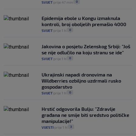
0
SVIJET
prije 47 min
|
|
Epidemija ebole u Kongu izmaknula
kontroli, broj oboljelih premašio 4000
0
SVIJET
prije 1 h
|
|
Jakovina o posjetu Zelenskog Srbiji: "Još
se nije odlučilo na koju stranu se ide"
0
SVIJET
prije 1 h
|
|
Ukrajinski napadi dronovima na
Wildberries ozbiljno uzdrmali rusko
gospodarstvo
0
SVIJET
prije 1 h
|
|
Hrstić odgovorila Bulju: "Zdravlje
građana ne smije biti sredstvo političke
manipulacije!"
3
VIJESTI
prije 1 h
|
|