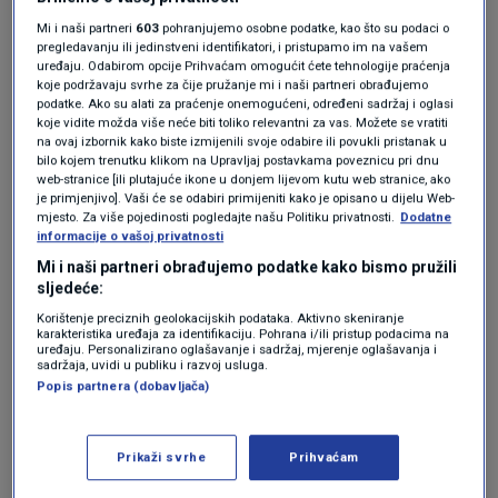
Što je Epworthova
Mi i naši partneri
603
pohranjujemo osobne podatke, kao što su podaci o
pregledavanju ili jedinstveni identifikatori, i pristupamo im na vašem
ljestvica pospanosti?
uređaju. Odabirom opcije Prihvaćam omogućit ćete tehnologije praćenja
koje podržavaju svrhe za čije pružanje mi i naši partneri obrađujemo
podatke. Ako su alati za praćenje onemogućeni, određeni sadržaj i oglasi
koje vidite možda više neće biti toliko relevantni za vas. Možete se vratiti
na ovaj izbornik kako biste izmijenili svoje odabire ili povukli pristanak u
bilo kojem trenutku klikom na Upravljaj postavkama poveznicu pri dnu
Ljestvica postavlja pitanje kolika je
web-stranice [ili plutajuće ikone u donjem lijevom kutu web stranice, ako
je primjenjivo]. Vaši će se odabiri primijeniti kako je opisano u dijelu Web-
vjerojatnost da ćete zaspati u različitim
mjesto. Za više pojedinosti pogledajte našu Politiku privatnosti.
Dodatne
informacije o vašoj privatnosti
situacijama poput čitanja knjige, gledanja
Mi i naši partneri obrađujemo podatke kako bismo pružili
televizije ili putovanja kao suvozač u
sljedeće:
automobilu sat vremena bez pauze.
Korištenje preciznih geolokacijskih podataka. Aktivno skeniranje
karakteristika uređaja za identifikaciju. Pohrana i/ili pristup podacima na
Rezultat od 11 ili više sugerira da biste trebali
uređaju. Personalizirano oglašavanje i sadržaj, mjerenje oglašavanja i
sadržaja, uvidi u publiku i razvoj usluga.
posjetiti liječnika opće prakse kako biste
Popis partnera (dobavljača)
razgovarali o svojoj dnevnoj pospanosti i
uzrocima toga. Test možete riješiti
ovdje
.
Prikaži svrhe
Prihvaćam