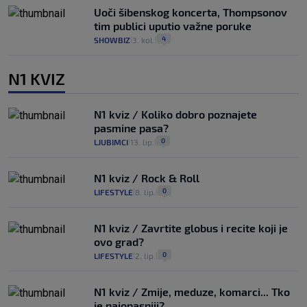
Uoči šibenskog koncerta, Thompsonov
tim publici uputio važne poruke
4
SHOWBIZ
3. kol.
|
|
N1 KVIZ
N1 kviz / Koliko dobro poznajete
pasmine pasa?
0
LJUBIMCI
13. lip.
|
|
N1 kviz / Rock & Roll
0
LIFESTYLE
8. lip.
|
|
N1 kviz / Zavrtite globus i recite koji je
ovo grad?
0
LIFESTYLE
2. lip.
|
|
N1 kviz / Zmije, meduze, komarci... Tko
je najopasniji?