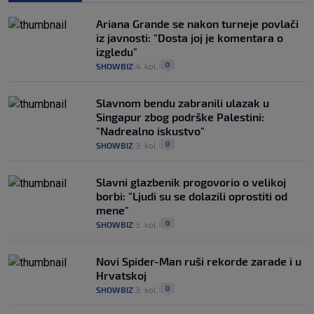
Ariana Grande se nakon turneje povlači
iz javnosti: "Dosta joj je komentara o
izgledu"
0
SHOWBIZ
4. kol.
|
|
Slavnom bendu zabranili ulazak u
Singapur zbog podrške Palestini:
"Nadrealno iskustvo"
0
SHOWBIZ
3. kol.
|
|
Slavni glazbenik progovorio o velikoj
borbi: "Ljudi su se dolazili oprostiti od
mene"
0
SHOWBIZ
3. kol.
|
|
Novi Spider-Man ruši rekorde zarade i u
Hrvatskoj
0
SHOWBIZ
3. kol.
|
|