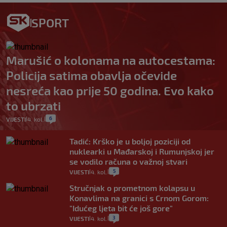
SPORT
Marušić o kolonama na autocestama:
Policija satima obavlja očevide
nesreća kao prije 50 godina. Evo kako
to ubrzati
6
VIJESTI
4. kol.
|
|
Tadić: Krško je u boljoj poziciji od
nuklearki u Mađarskoj i Rumunjskoj jer
se vodilo računa o važnoj stvari
5
VIJESTI
4. kol.
|
|
Stručnjak o prometnom kolapsu u
Konavlima na granici s Crnom Gorom:
"Idućeg ljeta bit će još gore"
3
VIJESTI
4. kol.
|
|