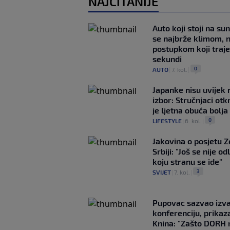
NAJČITANIJE
Auto koji stoji na su
se najbrže klimom, 
postupkom koji traj
sekundi
0
AUTO
|
7. kol.
|
Japanke nisu uvijek n
izbor: Stručnjaci otk
je ljetna obuća bolja
0
LIFESTYLE
|
6. kol.
|
Jakovina o posjetu 
Srbiji: "Još se nije od
koju stranu se ide"
3
SVIJET
|
7. kol.
|
Pupovac sazvao izv
konferenciju, prikaza
Knina: "Zašto DORH 