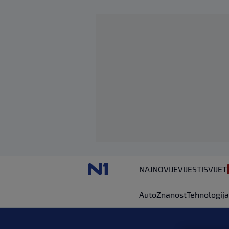
NAJNOVIJE
VIJESTI
SVIJET
Auto
Znanost
Tehnologija