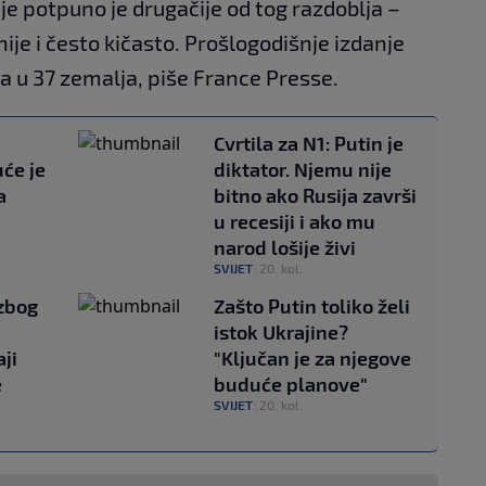
e potpuno je drugačije od tog razdoblja –
je i često kičasto. Prošlogodišnje izdanje
lja u 37 zemalja, piše France Presse.
Cvrtila za N1: Putin je
će je
diktator. Njemu nije
a
bitno ako Rusija završi
e
u recesiji i ako mu
narod lošije živi
SVIJET
|
20. kol.
 zbog
Zašto Putin toliko želi
istok Ukrajine?
ji
"Ključan je za njegove
e
buduće planove"
SVIJET
|
20. kol.