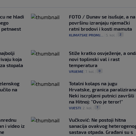
ncu ne hladi
FOTO / Dunav se isušuje, a na
nego
površinu izranjaju njemački
e petnaest
ratni brodovi i kosti mamuta
2
KLIMATSKE PROMJENE
|
5. kol.
|
ajbolji
Stiže kratko osvježenje, a ond
rivaju koja
novi toplinski val i rast
 za stopala
temperatura
0
VRIJEME
|
7. kol.
|
Zelenskog
Totalni kolaps na jugu
lučilo na
Hrvatske, granica paralizirana
Neki iscrpljeni putnici završili
na Hitnoj: "Ovo je teror!"
7
VIJESTI
|
2. kol.
|
anrednu
Vučković: Ne postoji hitna
n i video iz
sanacija ovakvog heterogeno
ne
sastava otpada. Građani su s