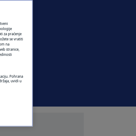
tveni
nologije
ti za praćenje
žete se vratiti
ikom na
eb stranice,
edinosti
kaciju. Pohrana
ržaja, uvidi u