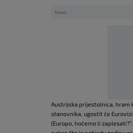
Podijeli
Austrijska prijestolnica, hram 
stanovnika, ugostit će Euroviz
(Europo, hoćemo li zaplesati?”.
nakon što je pobjedu godinu pri