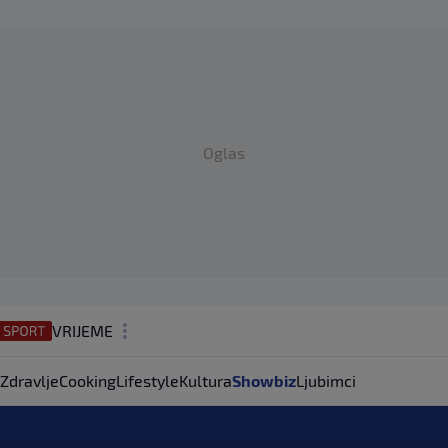
Oglas
VRIJEME
N1 TEME
Zdravlje
Cooking
Lifestyle
Kultura
Showbiz
Ljubimci
REGIJA