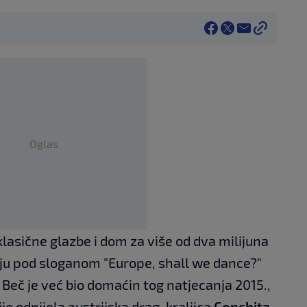
Oglas
klasične glazbe i dom za više od dva milijuna
iju pod sloganom "Europe, shall we dance?"
 Beč je već bio domaćin tog natjecanja 2015.,
je odnijela austrijska drag-kraljica
Conchita