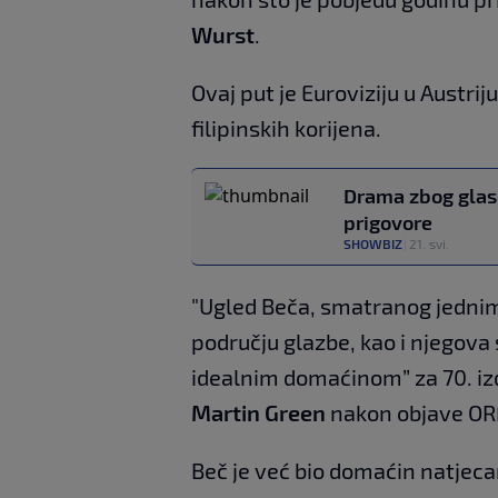
Wurst
.
Ovaj put je Euroviziju u Austr
filipinskih korijena.
Drama zbog glas
prigovore
SHOWBIZ
|
21. svi.
"Ugled Beča, smatranog jednim
području glazbe, kao i njegova
idealnim domaćinom” za 70. izda
Martin Green
nakon objave OR
Beč je već bio domaćin natjeca