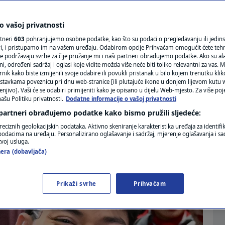
MAGAZIN
raća u Beč, poznati
N1 KOMENTAR
 vašoj privatnosti
rtneri
603
pohranjujemo osobne podatke, kao što su podaci o pregledavanju ili jedins
KOLUMNE
ori, i pristupamo im na vašem uređaju. Odabirom opcije Prihvaćam omogućit ćete teh
e podržavaju svrhe za čije pružanje mi i naši partneri obrađujemo podatke. Ako su ala
 određeni sadržaj i oglasi koje vidite možda više neće biti toliko relevantni za vas. Mo
N1(DIS)INFO
rnik kako biste izmijenili svoje odabire ili povukli pristanak u bilo kojem trenutku kl
0
SHOWBIZ
komentara
|
stavkama poveznicu pri dnu web-stranice [ili plutajuće ikone u donjem lijevom kutu w
KLIMATSKE PROMJENE
enjivo]. Vaši će se odabiri primijeniti kako je opisano u dijelu Web-mjesto. Za više poj
ašu Politiku privatnosti.
Dodatne informacije o vašoj privatnosti
 partneri obrađujemo podatke kako bismo pružili sljedeće:
FOTO
Više
reciznih geolokacijskih podataka. Aktivno skeniranje karakteristika uređaja za identifi
p podacima na uređaju. Personalizirano oglašavanje i sadržaj, mjerenje oglašavanja i sad
VIDEO
zvoj usluga.
era (dobavljača)
Prikaži svrhe
Prihvaćam