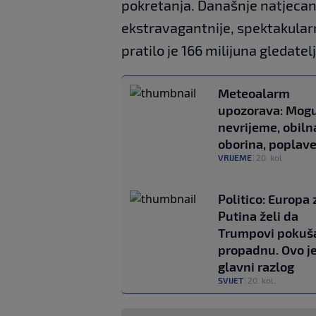
pokretanja. Današnje natjecanj
ekstravagantnije, spektakularni
pratilo je 166 milijuna gledate
Meteoalarm
upozorava: Mogu
nevrijeme, obiln
oborina, poplav
VRIJEME
|
20. kol.
Politico: Europa
Putina želi da
Trumpovi pokuša
propadnu. Ovo j
glavni razlog
SVIJET
|
20. kol.