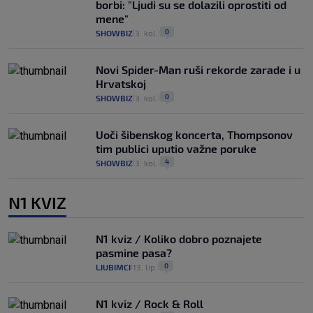
borbi: "Ljudi su se dolazili oprostiti od
mene"
0
SHOWBIZ
3. kol.
|
|
Novi Spider-Man ruši rekorde zarade i u
Hrvatskoj
0
SHOWBIZ
3. kol.
|
|
Uoči šibenskog koncerta, Thompsonov
tim publici uputio važne poruke
4
SHOWBIZ
3. kol.
|
|
N1 KVIZ
N1 kviz / Koliko dobro poznajete
pasmine pasa?
0
LJUBIMCI
13. lip.
|
|
N1 kviz / Rock & Roll