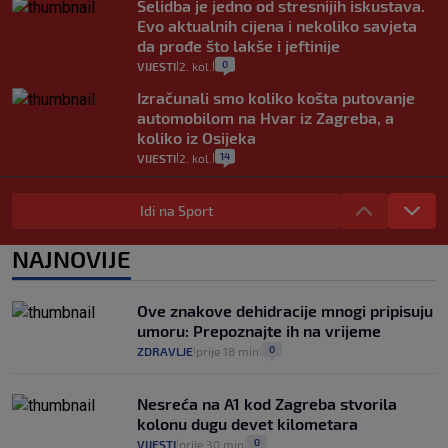
Selidba je jedno od stresnijih iskustava.
Evo aktualnih cijena i nekoliko savjeta
da prođe što lakše i jeftinije
0
VIJESTI
2. kol.
|
|
Izračunali smo koliko košta putovanje
automobilom na Hvar iz Zagreba, a
koliko iz Osijeka
14
VIJESTI
2. kol.
|
|
"Kći je otišla na more, a zaboravila
zdravstvenu iskaznicu". Kakva su prava
Idi na Sport
pacijenata izvan mjesta prebivališta?
1
VIJESTI
1. kol.
NAJNOVIJE
|
|
Kako spriječiti nasilje? "Tako da glavni
junaci naših priča budu oni koji pomažu,
Ove znakove dehidracije mnogi pripisuju
a ne oni koji su pobijedili nekoga"
umoru: Prepoznajte ih na vrijeme
2
VIJESTI
30. srp.
|
|
0
ZDRAVLJE
prije 18 min
|
|
Nesreća na A1 kod Zagreba stvorila
kolonu dugu devet kilometara
0
VIJESTI
prije 30 min
|
|