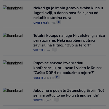
Nekad ga je imala gotovo svaka kuća u
Jugoslaviji, a danas postiže cijenu od
nekoliko stotina eura
0
LIFESTYLE
5. kol.
|
|
Totalni kolaps na jugu Hrvatske, granica
paralizirana. Neki iscrpljeni putnici
završili na Hitnoj: "Ovo je teror!"
7
VIJESTI
2. kol.
|
|
Pupovac sazvao izvanrednu
konferenciju, prikazan i video iz Knina:
"Zašto DORH ne poduzima mjere?"
14
VIJESTI
prije 5 h
|
|
Jakovina o posjetu Zelenskog Srbiji: "Još
se nije odlučilo na koju stranu se ide"
1
SVIJET
prije 6 h
|
|