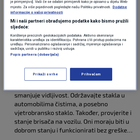
je primjenjivo]. Vaši će se odabiri primijeniti kako je opisano u dijelu Web-
mjesto. Za više pojedinosti pogledajte našu Politiku privatnosti.
Dodatne
informacije o vašoj privatnosti
Povećajte sigurnosni razmak između svog
Mi i naši partneri obrađujemo podatke kako bismo pružili
sljedeće:
vozila i vozila ispred vas. Osobito pazite u
Korištenje preciznih geolokacijskih podataka. Aktivno skeniranje
zavojima. Usporite i pazite na ostale
karakteristika uređaja za identifikaciju. Pohrana i/ili pristup podacima na
uređaju. Personalizirano oglašavanje i sadržaj, mjerenje oglašavanja i
sudionike u prometu, poput biciklista i
sadržaja, uvidi u publiku i razvoj usluga.
pješaka.
Popis partnera (dobavljača)
Prikaži svrhe
Prihvaćam
Prljavo vjetrobransko staklo u kombinaciji
sa sunčevom svjetlosti značajno
smanjuje vidljivost. Održavajte stakla u
automobilima čistima, a posebno
vjetrobransko staklo. Također, provjerite i
stanje brisača na vozilu. Oni moraju biti u
dobrom stanju i funkcionirati bez greške…