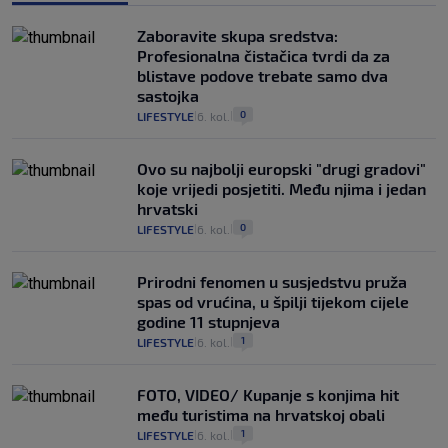
Zaboravite skupa sredstva:
Profesionalna čistačica tvrdi da za
blistave podove trebate samo dva
sastojka
0
LIFESTYLE
6. kol.
|
|
Ovo su najbolji europski "drugi gradovi"
koje vrijedi posjetiti. Među njima i jedan
hrvatski
0
LIFESTYLE
6. kol.
|
|
Prirodni fenomen u susjedstvu pruža
spas od vrućina, u špilji tijekom cijele
godine 11 stupnjeva
1
LIFESTYLE
6. kol.
|
|
FOTO, VIDEO/ Kupanje s konjima hit
među turistima na hrvatskoj obali
1
LIFESTYLE
6. kol.
|
|