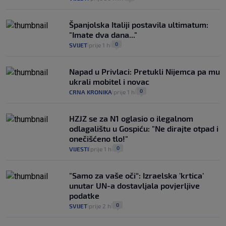
Španjolska Italiji postavila ultimatum:
"Imate dva dana..."
0
SVIJET
prije 1 h
|
|
Napad u Privlaci: Pretukli Nijemca pa mu
ukrali mobitel i novac
0
CRNA KRONIKA
prije 1 h
|
|
HZJZ se za N1 oglasio o ilegalnom
odlagalištu u Gospiću: "Ne dirajte otpad i
onečišćeno tlo!"
0
VIJESTI
prije 1 h
|
|
"Samo za vaše oči“: Izraelska 'krtica'
unutar UN-a dostavljala povjerljive
podatke
0
SVIJET
prije 2 h
|
|