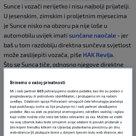
Sunce i vozači nerijetko i nisu najbolji prijatelji.
U jesenskim, zimskim i proljetnim mjesecima
je Sunce nisko na obzoru pa nije loše u
automobilu uvijek imati
sunčane naočale
- jer
baš u tom razdoblju direktna sunčeva svjetlost
može zaslijepiti vozača, piše
HAK Revija
.
Što se Sunca tiče, odnosno njegove direktne
svjetlosti koja smanjuje vidno polje vozača,
Brinemo o vašoj privatnosti
evonekoliko savjeta za vozače:
Mi i naši partneri
603
pohranjujemo osobne podatke, kao što su podaci o
pregledavanju ili jedinstveni identifikatori, i pristupamo im na vašem
uređaju. Odabirom opcije Prihvaćam omogućit ćete tehnologije praćenja
koje podržavaju svrhe za čije pružanje mi i naši partneri obrađujemo
Povisite poziciju sjedenja i spustite sjenilo
podatke. Ako su alati za praćenje onemogućeni, određeni sadržaj i oglasi
i pritom pazite da ne limitirate pretjerno
koje vidite možda više neće biti toliko relevantni za vas. Možete se vratiti
na ovaj izbornik kako biste izmijenili svoje odabire ili povukli pristanak u
vidno polje. Uza se uvijek imajte sunčane
bilo kojem trenutku klikom na Upravljaj postavkama poveznicu pri dnu
naočale.
web-stranice [ili plutajuće ikone u donjem lijevom kutu web stranice, ako