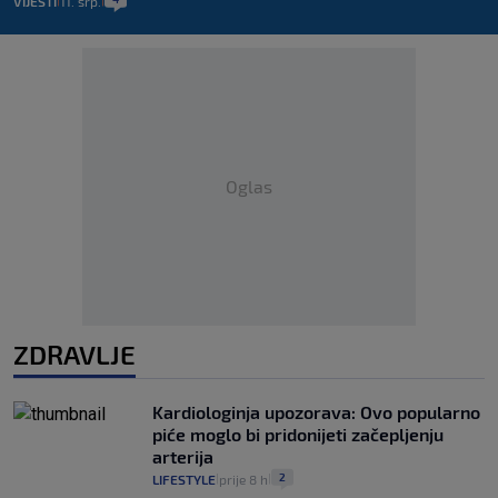
VIJESTI
11. srp.
|
|
Oglas
ZDRAVLJE
Kardiologinja upozorava: Ovo popularno
piće moglo bi pridonijeti začepljenju
arterija
2
LIFESTYLE
prije 8 h
|
|