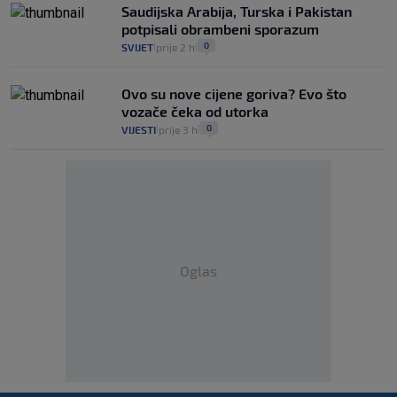
Saudijska Arabija, Turska i Pakistan
potpisali obrambeni sporazum
0
SVIJET
prije 2 h
|
|
Ovo su nove cijene goriva? Evo što
vozače čeka od utorka
0
VIJESTI
prije 3 h
|
|
Oglas