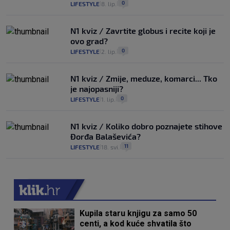
0
LIFESTYLE
8. lip.
|
|
N1 kviz / Zavrtite globus i recite koji je
ovo grad?
0
LIFESTYLE
2. lip.
|
|
N1 kviz / Zmije, meduze, komarci... Tko
je najopasniji?
0
LIFESTYLE
1. lip.
|
|
N1 kviz / Koliko dobro poznajete stihove
Đorđa Balaševića?
11
LIFESTYLE
18. svi.
|
|
Kupila staru knjigu za samo 50
centi, a kod kuće shvatila što