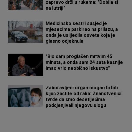
zapravo drži u rukama: "Dobila si
na lutriji"
Medicinsko sestri susjed je
mjesecima parkirao na prilazu, a
onda je uslijedila osveta koja je
glasno odjeknula
"Bio sam proglašen mrtvim 45
minuta, a onda sam 24 sata kasnije
imao vrlo neobično iskustvo"
Zaboravljeni organ mogao bi biti
ključ zaštite od raka: Znanstvenici
tvrde da smo desetljećima
podcjenjivali njegovu ulogu