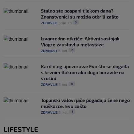
Stalno ste pospani tijekom dana?
Znanstvenici su možda otkrili zašto
0
ZDRAVLJE
prije 9 h
|
|
Izvanredno otkriće: Aktivni sastojak
Viagre zaustavlja metastaze
2
ZNANOST
6. kol.
|
|
Kardiolog upozorava: Evo što se događa
s krvnim tlakom ako dugo boravite na
vrućini
0
ZDRAVLJE
5. kol.
|
|
Toplinski valovi jače pogađaju žene nego
muškarce. Evo zašto
1
ZDRAVLJE
3. kol.
|
|
LIFESTYLE