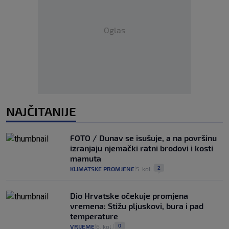
Oglas
NAJČITANIJE
FOTO / Dunav se isušuje, a na površinu
izranjaju njemački ratni brodovi i kosti
mamuta
2
KLIMATSKE PROMJENE
5. kol.
|
|
Dio Hrvatske očekuje promjena
vremena: Stižu pljuskovi, bura i pad
temperature
0
VRIJEME
6. kol.
|
|