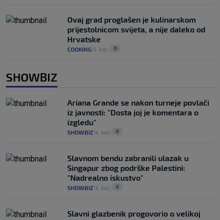
Ovaj grad proglašen je kulinarskom
prijestolnicom svijeta, a nije daleko od
Hrvatske
0
COOKING
5. kol.
|
|
SHOWBIZ
Ariana Grande se nakon turneje povlači
iz javnosti: "Dosta joj je komentara o
izgledu"
0
SHOWBIZ
4. kol.
|
|
Slavnom bendu zabranili ulazak u
Singapur zbog podrške Palestini:
"Nadrealno iskustvo"
0
SHOWBIZ
3. kol.
|
|
Slavni glazbenik progovorio o velikoj