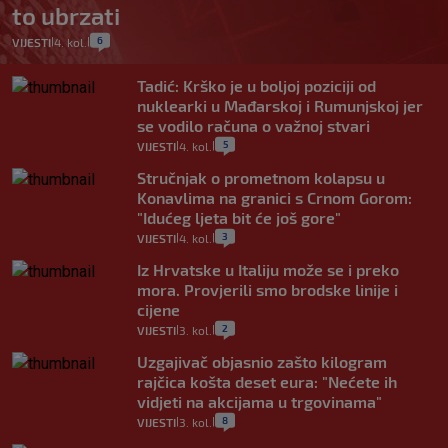
to ubrzati
6
VIJESTI
4. kol.
|
|
Tadić: Krško je u boljoj poziciji od
nuklearki u Mađarskoj i Rumunjskoj jer
se vodilo računa o važnoj stvari
5
VIJESTI
4. kol.
|
|
Stručnjak o prometnom kolapsu u
Konavlima na granici s Crnom Gorom:
"Idućeg ljeta bit će još gore"
3
VIJESTI
4. kol.
|
|
Iz Hrvatske u Italiju može se i preko
mora. Provjerili smo brodske linije i
cijene
2
VIJESTI
3. kol.
|
|
Uzgajivač objasnio zašto kilogram
rajčica košta deset eura: "Nećete ih
vidjeti na akcijama u trgovinama"
8
VIJESTI
3. kol.
|
|