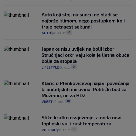
Auto koji stoji na suncu ne hladi se
najbrže klimom, nego postupkom koji
traje petnaest sekundi
0
AUTO
prije 8 h
|
|
Japanke nisu uvijek najbolji izbor:
Stručnjaci otkrivaju koja je ljetna obuća
bolja za stopala
0
LIFESTYLE
6. kol.
|
|
Klarić o Plenkovićevoj najavi povećanja
braniteljskih mirovina: Politički bod za
Možemo, ne za HDZ
18
VIJESTI
6. kol.
|
|
Stiže kratko osvježenje, a onda novi
toplinski val i rast temperatura
0
VRIJEME
prije 9 h
|
|