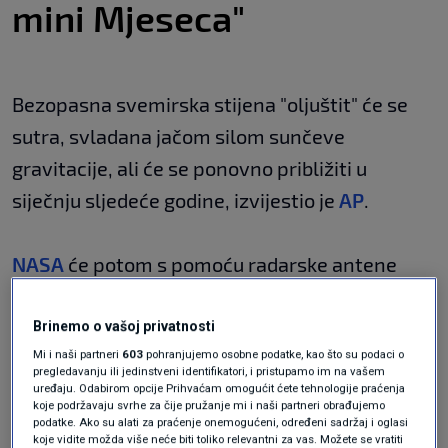
mini Mjeseca"
Bezopasna svemirska stijena "oljuštit" će se
sutra, svladana jačom silom sunčeve
gravitacije, ali će se ponovno približiti u
siječnju sljedeće godine, izvijestio je
AP
.
NASA
će potom s pomoću radarske antene
promatrati asteroid dug 10 metara.
Brinemo o vašoj privatnosti
Mi i naši partneri
603
pohranjujemo osobne podatke, kao što su podaci o
To bi trebalo produbiti razumijevanje
pregledavanju ili jedinstveni identifikatori, i pristupamo im na vašem
znanstvenika o objektu poznatom kao 2024
uređaju. Odabirom opcije Prihvaćam omogućit ćete tehnologije praćenja
koje podržavaju svrhe za čije pružanje mi i naši partneri obrađujemo
PT5, najvjerojatnije stijeni koju je s Mjeseca
podatke. Ako su alati za praćenje onemogućeni, određeni sadržaj i oglasi
koje vidite možda više neće biti toliko relevantni za vas. Možete se vratiti