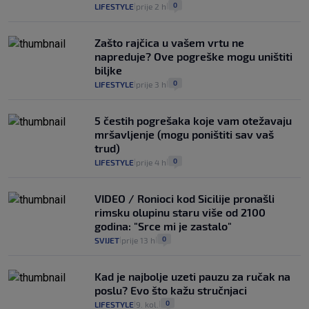
0
LIFESTYLE
prije 2 h
|
|
Zašto rajčica u vašem vrtu ne
napreduje? Ove pogreške mogu uništiti
biljke
0
LIFESTYLE
prije 3 h
|
|
5 čestih pogrešaka koje vam otežavaju
mršavljenje (mogu poništiti sav vaš
trud)
0
LIFESTYLE
prije 4 h
|
|
VIDEO / Ronioci kod Sicilije pronašli
rimsku olupinu staru više od 2100
godina: "Srce mi je zastalo"
0
SVIJET
prije 13 h
|
|
Kad je najbolje uzeti pauzu za ručak na
poslu? Evo što kažu stručnjaci
0
LIFESTYLE
9. kol.
|
|