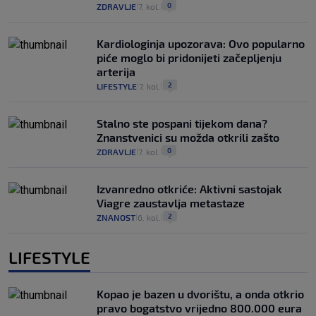
0
ZDRAVLJE
7. kol.
|
|
Kardiologinja upozorava: Ovo popularno
piće moglo bi pridonijeti začepljenju
arterija
2
LIFESTYLE
7. kol.
|
|
Stalno ste pospani tijekom dana?
Znanstvenici su možda otkrili zašto
0
ZDRAVLJE
7. kol.
|
|
Izvanredno otkriće: Aktivni sastojak
Viagre zaustavlja metastaze
2
ZNANOST
6. kol.
|
|
LIFESTYLE
Kopao je bazen u dvorištu, a onda otkrio
pravo bogatstvo vrijedno 800.000 eura