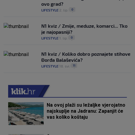
ovo grad?
0
LIFESTYLE
2. lip.
|
|
N1 kviz / Zmije, meduze, komarci... Tko
je najopasniji?
0
LIFESTYLE
1. lip.
|
|
N1 kviz / Koliko dobro poznajete stihove
Đorđa Balaševića?
11
LIFESTYLE
18. svi.
|
|
Na ovoj plaži su ležaljke vjerojatno
najskuplje na Jadranu: Zapanjit će
vas koliko koštaju