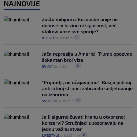
2
VIJESTI
3. kol.
NAJNOVIJE
|
|
Uzgajivač objasnio zašto kilogram
rajčica košta deset eura: "Nećete ih
Zašto milijuni iz Europske unije ne
vidjeti na akcijama u trgovinama"
donose ni brzinu ni sigurnost, već
8
VIJESTI
3. kol.
|
|
vlakovi voze sve sporije?
0
VIJESTI
prije 8 min
|
|
Jača represija u Americi: Trump opozvao
šokantan broj viza
0
SVIJET
prije 20 min
|
|
"Prijatelji, ne očajavajmo": Rusija jedinoj
antiratnoj stranci zabranila sudjelovanje
na izborima
0
SVIJET
prije 36 min
|
|
Je li sigurno čuvati hranu u otvorenoj
konzervi? Stručnjaci upozoravaju na
jednu važnu stvar
0
LIFESTYLE
prije 59 min
|
|