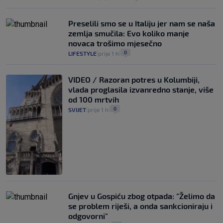
Preselili smo se u Italiju jer nam se naša
zemlja smučila: Evo koliko manje
novaca trošimo mjesečno
0
LIFESTYLE
prije 1 h
|
|
VIDEO / Razoran potres u Kolumbiji,
vlada proglasila izvanredno stanje, više
od 100 mrtvih
0
SVIJET
prije 1 h
|
|
Gnjev u Gospiću zbog otpada: "Želimo da
se problem riješi, a onda sankcioniraju i
odgovorni"