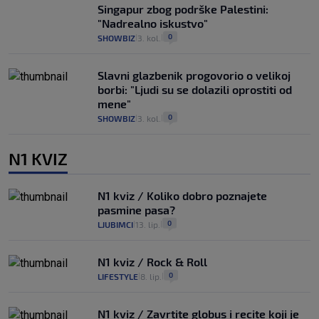
Singapur zbog podrške Palestini:
"Nadrealno iskustvo"
0
SHOWBIZ
3. kol.
|
|
Slavni glazbenik progovorio o velikoj
borbi: "Ljudi su se dolazili oprostiti od
mene"
0
SHOWBIZ
3. kol.
|
|
N1 KVIZ
N1 kviz / Koliko dobro poznajete
pasmine pasa?
0
LJUBIMCI
13. lip.
|
|
N1 kviz / Rock & Roll
0
LIFESTYLE
8. lip.
|
|
N1 kviz / Zavrtite globus i recite koji je