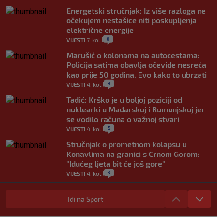
Energetski stručnjak: Iz više razloga ne
očekujem nestašice niti poskupljenja
električne energije
0
VIJESTI
7. kol.
|
|
Marušić o kolonama na autocestama:
Policija satima obavlja očevide nesreća
kao prije 50 godina. Evo kako to ubrzati
8
VIJESTI
4. kol.
|
|
Tadić: Krško je u boljoj poziciji od
nuklearki u Mađarskoj i Rumunjskoj jer
se vodilo računa o važnoj stvari
5
VIJESTI
4. kol.
|
|
Stručnjak o prometnom kolapsu u
Konavlima na granici s Crnom Gorom:
"Idućeg ljeta bit će još gore"
3
VIJESTI
4. kol.
|
|
Iz Hrvatske u Italiju može se i preko
mora. Provjerili smo brodske linije i
Idi na Sport
cijene