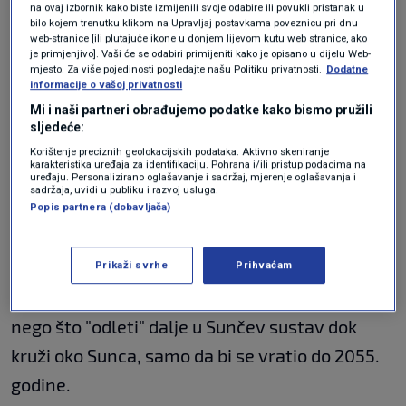
odnio
asteroid
koji ga je udario.
na ovaj izbornik kako biste izmijenili svoje odabire ili povukli pristanak u
bilo kojem trenutku klikom na Upravljaj postavkama poveznicu pri dnu
Iako tehnički nije mjesec, NASA naglašava da
web-stranice [ili plutajuće ikone u donjem lijevom kutu web stranice, ako
je primjenjivo]. Vaši će se odabiri primijeniti kako je opisano u dijelu Web-
nikada nije bio zarobljen Zemljinom
mjesto. Za više pojedinosti pogledajte našu Politiku privatnosti.
Dodatne
informacije o vašoj privatnosti
gravitacijom i da je bio u potpunosti u orbiti.
Mi i naši partneri obrađujemo podatke kako bismo pružili
sljedeće:
Braća astrofizičari
Raúl
i
Carlos de la Fuente
Korištenje preciznih geolokacijskih podataka. Aktivno skeniranje
karakteristika uređaja za identifikaciju. Pohrana i/ili pristup podacima na
Marcos
sa Sveučilišta Comlutense u Madridu
uređaju. Personalizirano oglašavanje i sadržaj, mjerenje oglašavanja i
sadržaja, uvidi u publiku i razvoj usluga.
identificirali su "ponašanje mini Mjeseca".
Popis partnera (dobavljača)
U siječnju će proći čak 1,8 milijuna kilometara
Prikaži svrhe
Prihvaćam
od Zemlje, održavajući sigurnu udaljenost prije
nego što "odleti" dalje u Sunčev sustav dok
kruži oko Sunca, samo da bi se vratio do 2055.
godine.