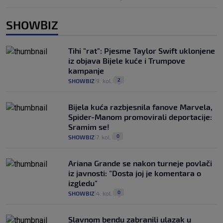
SHOWBIZ
Tihi "rat": Pjesme Taylor Swift uklonjene
iz objava Bijele kuće i Trumpove
kampanje
2
SHOWBIZ
9. kol.
|
|
Bijela kuća razbjesnila fanove Marvela,
Spider-Manom promovirali deportacije:
Sramim se!
0
SHOWBIZ
7. kol.
|
|
Ariana Grande se nakon turneje povlači
iz javnosti: "Dosta joj je komentara o
izgledu"
0
SHOWBIZ
4. kol.
|
|
Slavnom bendu zabranili ulazak u