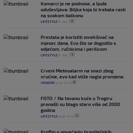
Komarci je ne podnose, a ljude
oduševljava: Biljka koja bi trebala rasti
na svakom balkonu
2
LIFESTYLE
9. kol.
|
|
Prestala je koristiti omekšivač na
mjesec dana. Evo što se dogodilo s
odjećom, ručnicima i perilicom
5
LIFESTYLE
9. kol.
|
|
Crveni Meteoalarm na snazi zbog
vrućine, evo kad stiže nagla promjena
0
VRIJEME
prije 14 h
|
|
FOTO / Na tavanu kuće u Trogiru
pronašli su blago staro više od 2000
godina
2
LIFESTYLE
prije 13 h
|
|
Kroflin o povećanju braniteljskih