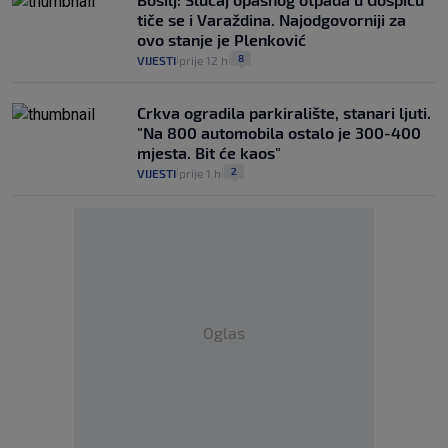
tiče se i Varaždina. Najodgovorniji za
ovo stanje je Plenković
8
VIJESTI
prije 12 h
|
|
Crkva ogradila parkiralište, stanari ljuti.
"Na 800 automobila ostalo je 300-400
mjesta. Bit će kaos"
2
VIJESTI
prije 1 h
|
|
Oglas