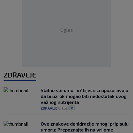
Oglas
ZDRAVLJE
Stalno ste umorni? Liječnici upozoravaju
da bi uzrok mogao biti nedostatak ovog
važnog nutrijenta
0
ZDRAVLJE
8. kol.
|
|
Ove znakove dehidracije mnogi pripisuju
umoru: Prepoznajte ih na vrijeme