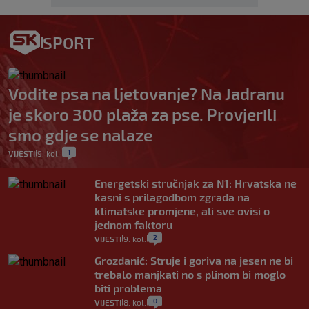
SPORT
Vodite psa na ljetovanje? Na Jadranu
je skoro 300 plaža za pse. Provjerili
smo gdje se nalaze
1
VIJESTI
9. kol.
|
|
Energetski stručnjak za N1: Hrvatska ne
kasni s prilagodbom zgrada na
klimatske promjene, ali sve ovisi o
jednom faktoru
2
VIJESTI
9. kol.
|
|
Grozdanić: Struje i goriva na jesen ne bi
trebalo manjkati no s plinom bi moglo
biti problema
0
VIJESTI
8. kol.
|
|