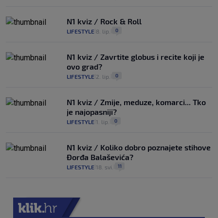
N1 kviz / Rock & Roll
0
LIFESTYLE
8. lip.
|
|
N1 kviz / Zavrtite globus i recite koji je
ovo grad?
0
LIFESTYLE
2. lip.
|
|
N1 kviz / Zmije, meduze, komarci... Tko
je najopasniji?
0
LIFESTYLE
1. lip.
|
|
N1 kviz / Koliko dobro poznajete stihove
Đorđa Balaševića?
11
LIFESTYLE
18. svi.
|
|