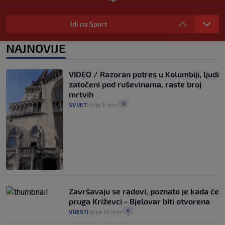
Iz Hrvatske u Italiju može se i preko
mora. Provjerili smo brodske linije i
Idi na Sport
cijene
2
VIJESTI
3. kol.
NAJNOVIJE
|
|
Uzgajivač objasnio zašto kilogram
rajčica košta deset eura: "Nećete ih
VIDEO / Razoran potres u Kolumbiji, ljudi
vidjeti na akcijama u trgovinama"
zatočeni pod ruševinama, raste broj
8
VIJESTI
3. kol.
|
|
mrtvih
0
SVIJET
prije 5 min
|
|
Završavaju se radovi, poznato je kada će
pruga Križevci - Bjelovar biti otvorena
0
VIJESTI
prije 10 min
|
|