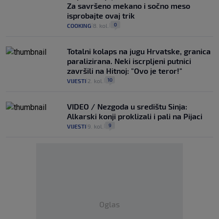
Za savršeno mekano i sočno meso
isprobajte ovaj trik
0
COOKING
8. kol.
|
|
Totalni kolaps na jugu Hrvatske, granica
paralizirana. Neki iscrpljeni putnici
završili na Hitnoj: "Ovo je teror!"
10
VIJESTI
2. kol.
|
|
VIDEO / Nezgoda u središtu Sinja:
Alkarski konji proklizali i pali na Pijaci
9
VIJESTI
9. kol.
|
|
Oglas