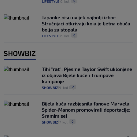
0
LIFESTYLE
6. kol.
|
|
Japanke nisu uvijek najbolji izbor:
Stručnjaci otkrivaju koja je ljetna obuća
bolja za stopala
0
LIFESTYLE
6. kol.
|
|
SHOWBIZ
Tihi "rat": Pjesme Taylor Swift uklonjene
iz objava Bijele kuće i Trumpove
kampanje
2
SHOWBIZ
9. kol.
|
|
Bijela kuća razbjesnila fanove Marvela,
Spider-Manom promovirali deportacije:
Sramim se!
0
SHOWBIZ
7. kol.
|
|