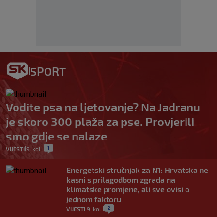
SPORT
Vodite psa na ljetovanje? Na Jadranu
je skoro 300 plaža za pse. Provjerili
smo gdje se nalaze
1
VIJESTI
9. kol.
|
|
Energetski stručnjak za N1: Hrvatska ne
kasni s prilagodbom zgrada na
klimatske promjene, ali sve ovisi o
jednom faktoru
2
VIJESTI
9. kol.
|
|