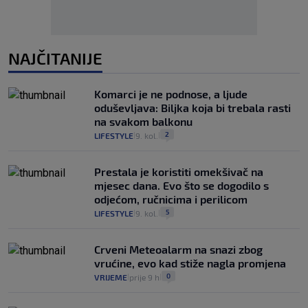
NAJČITANIJE
Komarci je ne podnose, a ljude
oduševljava: Biljka koja bi trebala rasti
na svakom balkonu
2
LIFESTYLE
9. kol.
|
|
Prestala je koristiti omekšivač na
mjesec dana. Evo što se dogodilo s
odjećom, ručnicima i perilicom
5
LIFESTYLE
9. kol.
|
|
Crveni Meteoalarm na snazi zbog
vrućine, evo kad stiže nagla promjena
0
VRIJEME
prije 9 h
|
|