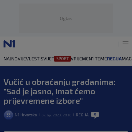
Oglas
NAJNOVIJE
VIJESTI
SVIJET
VRIJEME
N1 TEME
REGIJA
MAG
Vučić u obraćanju građanima:
"Sad je jasno, imat ćemo
prijevremene izbore"
0
N1 Hrvatska
REGIJA
07. lip. 2023. 20:16
|
|
|