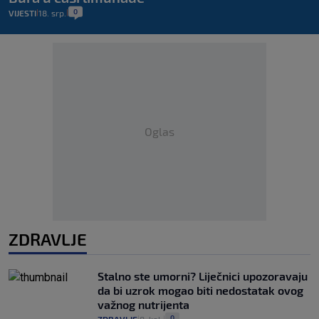
0
VIJESTI
18. srp.
|
|
Oglas
ZDRAVLJE
Stalno ste umorni? Liječnici upozoravaju
da bi uzrok mogao biti nedostatak ovog
važnog nutrijenta
0
|
|