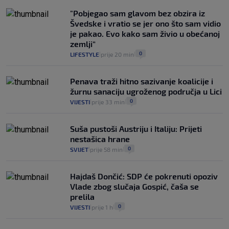
"Pobjegao sam glavom bez obzira iz
Švedske i vratio se jer ono što sam vidio
je pakao. Evo kako sam živio u obećanoj
zemlji“
0
LIFESTYLE
prije 20 min
|
|
Penava traži hitno sazivanje koalicije i
žurnu sanaciju ugroženog područja u Lici
0
VIJESTI
prije 33 min
|
|
Suša pustoši Austriju i Italiju: Prijeti
nestašica hrane
0
SVIJET
prije 58 min
|
|
Hajdaš Dončić: SDP će pokrenuti opoziv
Vlade zbog slučaja Gospić, čaša se
prelila
0
VIJESTI
prije 1 h
|
|