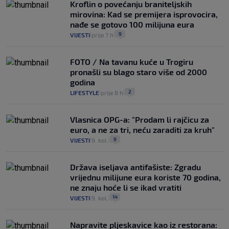
Kroflin o povećanju braniteljskih
mirovina: Kad se premijera isprovocira,
nađe se gotovo 100 milijuna eura
9
VIJESTI
prije 7 h
|
|
FOTO / Na tavanu kuće u Trogiru
pronašli su blago staro više od 2000
godina
2
LIFESTYLE
prije 8 h
|
|
Vlasnica OPG-a: "Prodam li rajčicu za
euro, a ne za tri, neću zaraditi za kruh"
9
VIJESTI
9. kol.
|
|
Država iseljava antifašiste: Zgradu
vrijednu milijune eura koriste 70 godina,
ne znaju hoće li se ikad vratiti
14
VIJESTI
9. kol.
|
|
Napravite pljeskavice kao iz restorana: