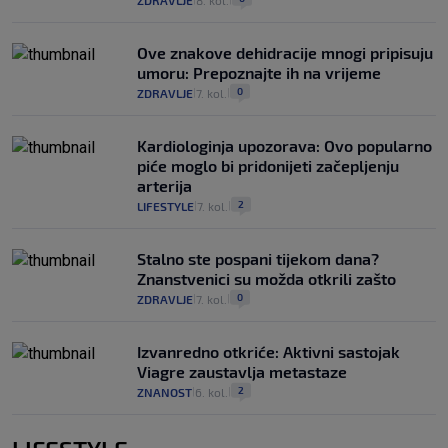
ZDRAVLJE
8. kol.
Ove znakove dehidracije mnogi pripisuju
umoru: Prepoznajte ih na vrijeme
0
ZDRAVLJE
7. kol.
|
|
Kardiologinja upozorava: Ovo popularno
piće moglo bi pridonijeti začepljenju
arterija
2
LIFESTYLE
7. kol.
|
|
Stalno ste pospani tijekom dana?
Znanstvenici su možda otkrili zašto
0
ZDRAVLJE
7. kol.
|
|
Izvanredno otkriće: Aktivni sastojak
Viagre zaustavlja metastaze
2
ZNANOST
6. kol.
|
|