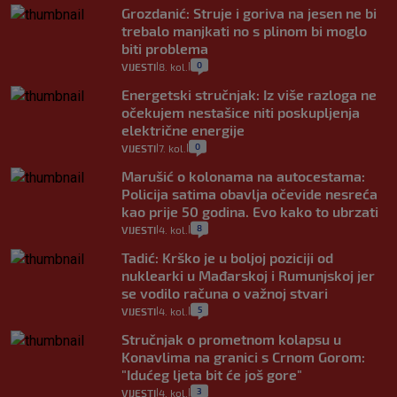
Grozdanić: Struje i goriva na jesen ne bi
trebalo manjkati no s plinom bi moglo
biti problema
0
VIJESTI
8. kol.
|
|
Energetski stručnjak: Iz više razloga ne
očekujem nestašice niti poskupljenja
električne energije
0
VIJESTI
7. kol.
|
|
Marušić o kolonama na autocestama:
Policija satima obavlja očevide nesreća
kao prije 50 godina. Evo kako to ubrzati
8
VIJESTI
4. kol.
|
|
Tadić: Krško je u boljoj poziciji od
nuklearki u Mađarskoj i Rumunjskoj jer
se vodilo računa o važnoj stvari
5
VIJESTI
4. kol.
|
|
Stručnjak o prometnom kolapsu u
Konavlima na granici s Crnom Gorom:
"Idućeg ljeta bit će još gore"
3
VIJESTI
4. kol.
|
|