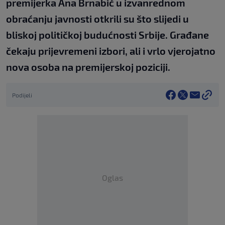
premijerka Ana Brnabić u izvanrednom
obraćanju javnosti otkrili su što slijedi u
bliskoj političkoj budućnosti Srbije. Građane
čekaju prijevremeni izbori, ali i vrlo vjerojatno
nova osoba na premijerskoj poziciji.
Podijeli
Oglas