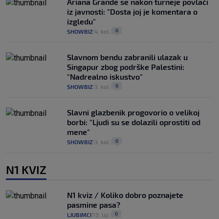
Ariana Grande se nakon turneje povlači
iz javnosti: "Dosta joj je komentara o
izgledu"
0
SHOWBIZ
4. kol.
|
|
Slavnom bendu zabranili ulazak u
Singapur zbog podrške Palestini:
"Nadrealno iskustvo"
0
SHOWBIZ
3. kol.
|
|
Slavni glazbenik progovorio o velikoj
borbi: "Ljudi su se dolazili oprostiti od
mene"
0
SHOWBIZ
3. kol.
|
|
N1 KVIZ
N1 kviz / Koliko dobro poznajete
pasmine pasa?
0
LJUBIMCI
13. lip.
|
|