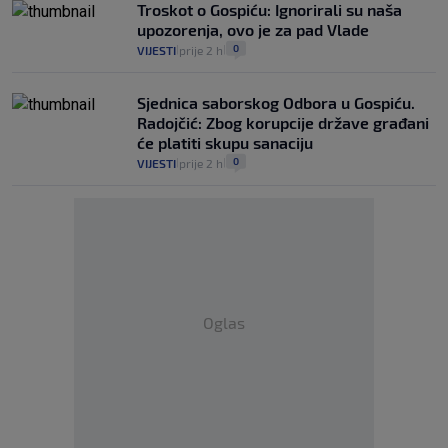
Troskot o Gospiću: Ignorirali su naša
upozorenja, ovo je za pad Vlade
0
VIJESTI
prije 2 h
|
|
Sjednica saborskog Odbora u Gospiću.
Radojčić: Zbog korupcije države građani
će platiti skupu sanaciju
0
VIJESTI
prije 2 h
|
|
Oglas