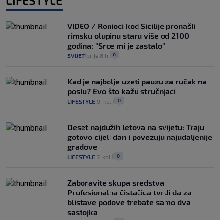
LIFESTYLE
VIDEO / Ronioci kod Sicilije pronašli
rimsku olupinu staru više od 2100
godina: "Srce mi je zastalo"
0
SVIJET
prije 8 h
|
|
Kad je najbolje uzeti pauzu za ručak na
poslu? Evo što kažu stručnjaci
0
LIFESTYLE
9. kol.
|
|
Deset najdužih letova na svijetu: Traju
gotovo cijeli dan i povezuju najudaljenije
gradove
0
LIFESTYLE
7. kol.
|
|
Zaboravite skupa sredstva:
Profesionalna čistačica tvrdi da za
blistave podove trebate samo dva
sastojka