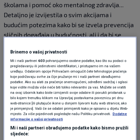
školama i pomoć oko mentalnog zdravlja...
Detaljno je izvijestila o svim akcijama i
budućim potezima kako bi se izvela prevencija
sličnih događaja u budućnosti, ali i da bi se
javnost općenito sigurnije osjećala. Naglasila
Brinemo o vašoj privatnosti
je i da se s obiteljima žrtava svakodnevno radi.
Mi i naši partneri
603
pohranjujemo osobne podatke, kao što su podaci o
pregledavanju ili jedinstveni identifikatori, i pristupamo im na vašem
uređaju. Odabirom opcije Prihvaćam omogućit ćete tehnologije praćenja
"Želim se zahvaliti svim stručnjacima, a riječ je
koje podržavaju svrhe za čije pružanje mi i naši partneri obrađujemo
podatke. Ako su alati za praćenje onemogućeni, određeni sadržaj i oglasi
o najboljima u zemlji, koji su nam pomogli",
koje vidite možda više neće biti toliko relevantni za vas. Možete se vratiti
na ovaj izbornik kako biste izmijenili svoje odabire ili povukli pristanak u
izjavila je srpska premijerka i dodala:
bilo kojem trenutku klikom na Upravljaj postavkama poveznicu pri dnu
web-stranice [ili plutajuće ikone u donjem lijevom kutu web stranice, ako
je primjenjivo]. Vaši će se odabiri primijeniti kako je opisano u dijelu Web-
"Najgore što se može dogoditi je politizirati
mjesto. Za više pojedinosti pogledajte našu Politiku privatnosti.
Dodatne
informacije o vašoj privatnosti
jednu takvu tragediju, a upravo to nam se
Mi i naši partneri obrađujemo podatke kako bismo pružili
dogodilo. Neki od zahtjeva koji se u toj
sljedeće: