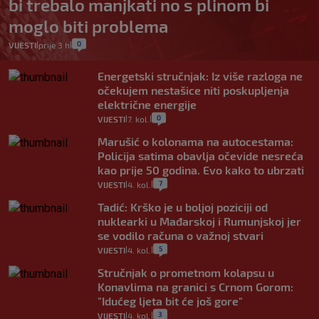
bi trebalo manjkati no s plinom bi
moglo biti problema
0
VIJESTI
prije 3 h
|
|
Energetski stručnjak: Iz više razloga ne
očekujem nestašice niti poskupljenja
električne energije
0
VIJESTI
7. kol.
|
|
Marušić o kolonama na autocestama:
Policija satima obavlja očevide nesreća
kao prije 50 godina. Evo kako to ubrzati
7
VIJESTI
4. kol.
|
|
Tadić: Krško je u boljoj poziciji od
nuklearki u Mađarskoj i Rumunjskoj jer
se vodilo računa o važnoj stvari
5
VIJESTI
4. kol.
|
|
Stručnjak o prometnom kolapsu u
Konavlima na granici s Crnom Gorom:
"Idućeg ljeta bit će još gore"
3
VIJESTI
4. kol.
|
|