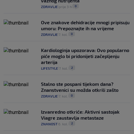
važnog nutrijenta
0
ZDRAVLJE
prije 3 h
|
|
Ove znakove dehidracije mnogi pripisuju
umoru: Prepoznajte ih na vrijeme
0
ZDRAVLJE
7. kol.
|
|
Kardiologinja upozorava: Ovo popularno
piće moglo bi pridonijeti začepljenju
arterija
2
LIFESTYLE
7. kol.
|
|
Stalno ste pospani tijekom dana?
Znanstvenici su možda otkrili zašto
0
ZDRAVLJE
7. kol.
|
|
Izvanredno otkriće: Aktivni sastojak
Viagre zaustavlja metastaze
2
ZNANOST
6. kol.
|
|