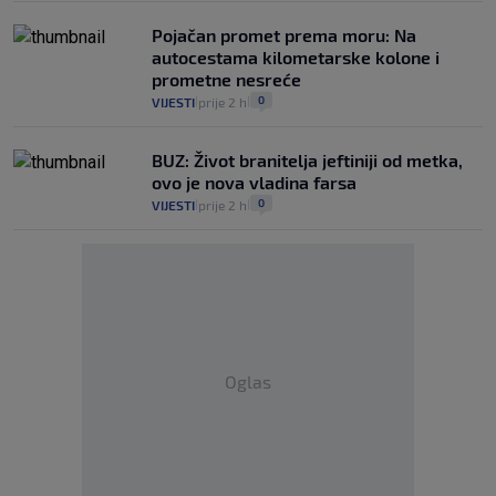
Pojačan promet prema moru: Na
autocestama kilometarske kolone i
prometne nesreće
0
VIJESTI
prije 2 h
|
|
BUZ: Život branitelja jeftiniji od metka,
ovo je nova vladina farsa
0
VIJESTI
prije 2 h
|
|
Oglas