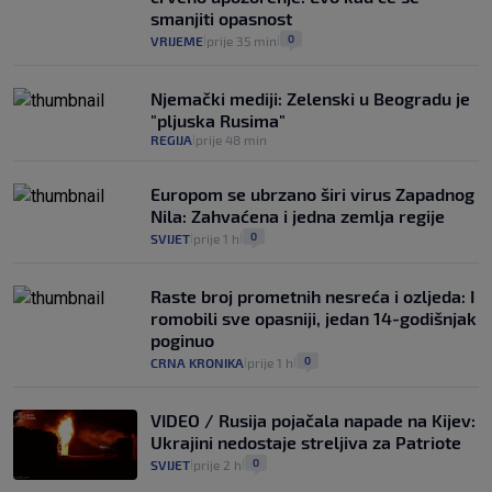
smanjiti opasnost
0
VRIJEME
prije 35 min
|
|
Njemački mediji: Zelenski u Beogradu je
"pljuska Rusima"
REGIJA
prije 48 min
|
Europom se ubrzano širi virus Zapadnog
Nila: Zahvaćena i jedna zemlja regije
0
SVIJET
prije 1 h
|
|
Raste broj prometnih nesreća i ozljeda: I
romobili sve opasniji, jedan 14-godišnjak
poginuo
0
CRNA KRONIKA
prije 1 h
|
|
VIDEO / Rusija pojačala napade na Kijev:
Ukrajini nedostaje streljiva za Patriote
0
SVIJET
prije 2 h
|
|