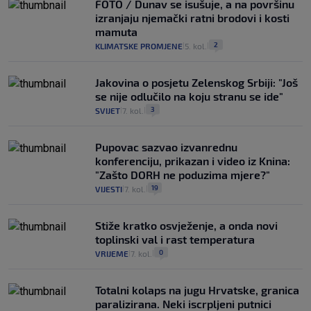
FOTO / Dunav se isušuje, a na površinu
izranjaju njemački ratni brodovi i kosti
mamuta
2
KLIMATSKE PROMJENE
5. kol.
|
|
Jakovina o posjetu Zelenskog Srbiji: "Još
se nije odlučilo na koju stranu se ide"
3
SVIJET
7. kol.
|
|
Pupovac sazvao izvanrednu
konferenciju, prikazan i video iz Knina:
"Zašto DORH ne poduzima mjere?"
19
VIJESTI
7. kol.
|
|
Stiže kratko osvježenje, a onda novi
toplinski val i rast temperatura
0
VRIJEME
7. kol.
|
|
Totalni kolaps na jugu Hrvatske, granica
paralizirana. Neki iscrpljeni putnici