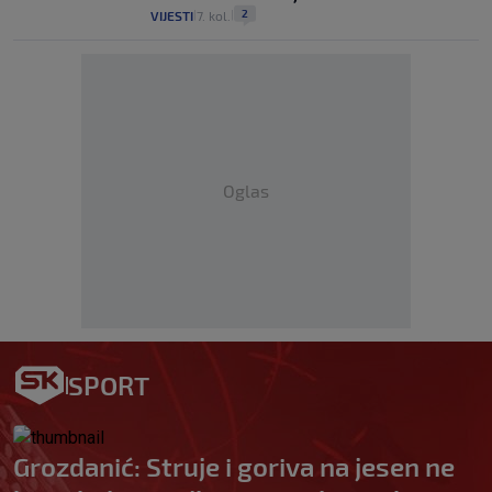
2
VIJESTI
7. kol.
|
|
Oglas
SPORT
Grozdanić: Struje i goriva na jesen ne