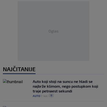
Oglas
NAJČITANIJE
Auto koji stoji na suncu ne hladi se
najbrže klimom, nego postupkom koji
traje petnaest sekundi
0
AUTO
7. kol.
|
|