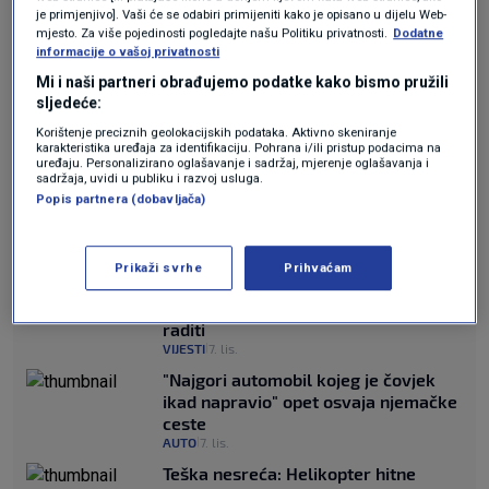
širiti Europom, a njezinu pojavu prijavile su
je primjenjivo]. Vaši će se odabiri primijeniti kako je opisano u dijelu Web-
mjesto. Za više pojedinosti pogledajte našu Politiku privatnosti.
Dodatne
Norveška, Njemačka, Portugal, Poljska i
informacije o vašoj privatnosti
Bugarska. Sredinom srpnja bolest se pojavila i
Mi i naši partneri obrađujemo podatke kako bismo pružili
sljedeće:
na farmi purana u Španjolskoj.
Korištenje preciznih geolokacijskih podataka. Aktivno skeniranje
karakteristika uređaja za identifikaciju. Pohrana i/ili pristup podacima na
uređaju. Personalizirano oglašavanje i sadržaj, mjerenje oglašavanja i
Ptičja gripa
obično se u Europi širi među peradi
sadržaja, uvidi u publiku i razvoj usluga.
Popis partnera (dobavljača)
upravo na početku jeseni, napominje Reuters.
FOTO / Ne dirajte ove "kolačiće" ako
Prikaži svrhe
Prihvaćam
ih pronađete, a bit će ih diljem
Hrvatske: Evo zašto to ne smijete
raditi
VIJESTI
7. lis.
|
"Najgori automobil kojeg je čovjek
ikad napravio" opet osvaja njemačke
ceste
AUTO
7. lis.
|
Teška nesreća: Helikopter hitne