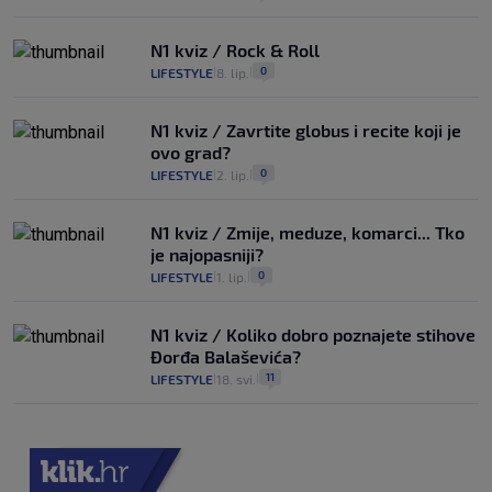
N1 kviz / Rock & Roll
0
LIFESTYLE
8. lip.
|
|
N1 kviz / Zavrtite globus i recite koji je
ovo grad?
0
LIFESTYLE
2. lip.
|
|
N1 kviz / Zmije, meduze, komarci... Tko
je najopasniji?
0
LIFESTYLE
1. lip.
|
|
N1 kviz / Koliko dobro poznajete stihove
Đorđa Balaševića?
11
LIFESTYLE
18. svi.
|
|