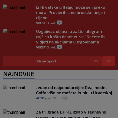
Iz Hrvatske u Italiju može se i preko
mora. Provjerili smo brodske linije i
cijene
2
VIJESTI
3. kol.
|
|
Uzgajivač objasnio zašto kilogram
rajčica košta deset eura: "Nećete ih
vidjeti na akcijama u trgovinama"
8
VIJESTI
3. kol.
|
|
Selidba je jedno od stresnijih iskustava.
Evo aktualnih cijena i nekoliko savjeta
Idi na Sport
da prođe što lakše i jeftinije
0
VIJESTI
2. kol.
NAJNOVIJE
|
|
Izračunali smo koliko košta putovanje
automobilom na Hvar iz Zagreba, a
Jedan od najpopularnijih: Ovaj model
koliko iz Osijeka
Golfa više ne možete kupiti u Hrvatskoj
14
VIJESTI
2. kol.
|
|
0
AUTO
prije 20 min
|
|
Za tri grada DHMZ izdao višednevno
crveno upozorenje: Evo kad će se