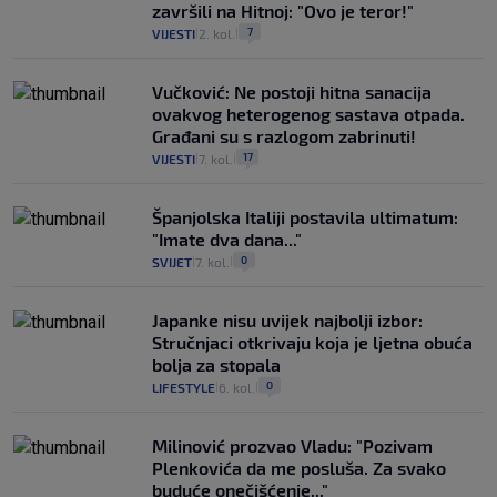
završili na Hitnoj: "Ovo je teror!"
7
VIJESTI
2. kol.
|
|
Vučković: Ne postoji hitna sanacija
ovakvog heterogenog sastava otpada.
Građani su s razlogom zabrinuti!
17
VIJESTI
7. kol.
|
|
Španjolska Italiji postavila ultimatum:
"Imate dva dana..."
0
SVIJET
7. kol.
|
|
Japanke nisu uvijek najbolji izbor:
Stručnjaci otkrivaju koja je ljetna obuća
bolja za stopala
0
LIFESTYLE
6. kol.
|
|
Milinović prozvao Vladu: "Pozivam
Plenkovića da me posluša. Za svako
buduće onečišćenje..."