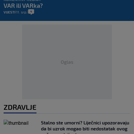
VAR ili VARka?
4
VIJESTI
11. srp.
|
|
Oglas
ZDRAVLJE
Stalno ste umorni? Liječnici upozoravaju
da bi uzrok mogao biti nedostatak ovog