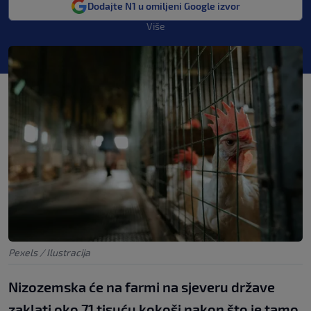
Dodajte N1 u omiljeni Google izvor
Više
Pexels / Ilustracija
Nizozemska će na farmi na sjeveru države
zaklati oko 71 tisuću kokoši nakon što je tamo