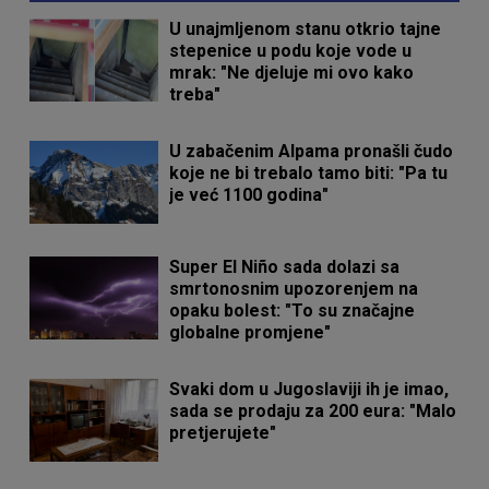
U unajmljenom stanu otkrio tajne
stepenice u podu koje vode u
mrak: "Ne djeluje mi ovo kako
treba"
U zabačenim Alpama pronašli čudo
koje ne bi trebalo tamo biti: "Pa tu
je već 1100 godina"
Super El Niño sada dolazi sa
smrtonosnim upozorenjem na
opaku bolest: "To su značajne
globalne promjene"
Svaki dom u Jugoslaviji ih je imao,
sada se prodaju za 200 eura: "Malo
pretjerujete"