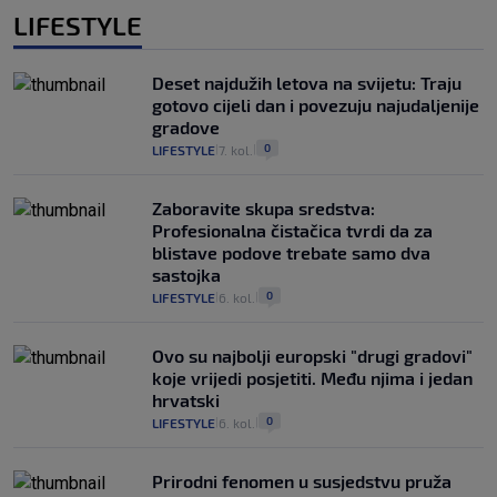
LIFESTYLE
Deset najdužih letova na svijetu: Traju
gotovo cijeli dan i povezuju najudaljenije
gradove
0
LIFESTYLE
7. kol.
|
|
Zaboravite skupa sredstva:
Profesionalna čistačica tvrdi da za
blistave podove trebate samo dva
sastojka
0
LIFESTYLE
6. kol.
|
|
Ovo su najbolji europski "drugi gradovi"
koje vrijedi posjetiti. Među njima i jedan
hrvatski
0
LIFESTYLE
6. kol.
|
|
Prirodni fenomen u susjedstvu pruža