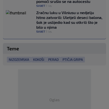
pomoći srušio se na autocestu
SVIJET
7. lis.
|
Zračnu luku u Vilniusu u nedjelju
hitno zatvorili: Uletjeli deseci balona,
šok je uslijedio kad su otkrili što je
bilo u njima
SVIJET
7. lis.
|
Teme
NIZOZEMSKA
KOKOŠI
PERAD
PTIČJA GRIPA
Oglas