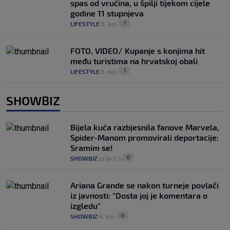
spas od vrućina, u špilji tijekom cijele
godine 11 stupnjeva
1
LIFESTYLE
6. kol.
|
|
FOTO, VIDEO/ Kupanje s konjima hit
među turistima na hrvatskoj obali
1
LIFESTYLE
6. kol.
|
|
SHOWBIZ
Bijela kuća razbjesnila fanove Marvela,
Spider-Manom promovirali deportacije:
Sramim se!
0
SHOWBIZ
prije 2 h
|
|
Ariana Grande se nakon turneje povlači
iz javnosti: "Dosta joj je komentara o
izgledu"
0
SHOWBIZ
4. kol.
|
|