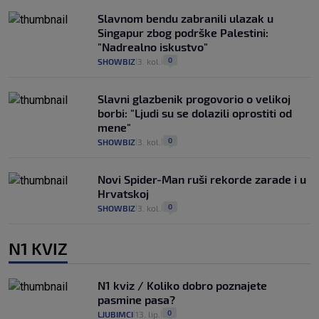
Slavnom bendu zabranili ulazak u
Singapur zbog podrške Palestini:
"Nadrealno iskustvo"
0
SHOWBIZ
3. kol.
|
|
Slavni glazbenik progovorio o velikoj
borbi: "Ljudi su se dolazili oprostiti od
mene"
0
SHOWBIZ
3. kol.
|
|
Novi Spider-Man ruši rekorde zarade i u
Hrvatskoj
0
SHOWBIZ
3. kol.
|
|
N1 KVIZ
N1 kviz / Koliko dobro poznajete
pasmine pasa?
0
LJUBIMCI
13. lip.
|
|