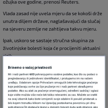
ožujka ove godine, prenosi Reuters.
Vlada zasad nije uvela mjeru da se kokoši drže
unutra diljem države, naglašavajući da slučaj
na sjeveru zemlje ne zahtijeva takvu mjeru.
Ipak, uskoro se sastaje stručna skupina za
životinjske bolesti koja će procijeniti aktualni
rizik.
Brinemo o vašoj privatnosti
Poljoprivredni stručnjak: "Fali još
ptičja gripa da zaokružimo nedaću i
Mi i naši partneri
603
pohranjujemo osobne podatke, kao što su podaci o
platimo misu zadušnicu našem
pregledavanju ili jedinstveni identifikatori, i pristupamo im na vašem
uređaju. Odabirom opcije Prihvaćam omogućit ćete tehnologije praćenja
stočarstvu"
koje podržavaju svrhe za čije pružanje mi i naši partneri obrađujemo
VIJESTI
23. ruj.
|
podatke. Ako su alati za praćenje onemogućeni, određeni sadržaj i oglasi
koje vidite možda više neće biti toliko relevantni za vas. Možete se vratiti
na ovaj izbornik kako biste izmijenili svoje odabire ili povukli pristanak u
Virus ptičje gripe od kraja kolovoza počeo se
bilo kojem trenutku klikom na Upravljaj postavkama poveznicu pri dnu
web-stranice [ili plutajuće ikone u donjem lijevom kutu web stranice, ako