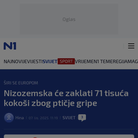
Oglas
NAJNOVIJE
VIJESTI
SVIJET
VRIJEME
N1 TEME
REGIJA
MAG
ŠIRI SE EUROPOM
Nizozemska će zaklati 71 tisuća
kokoši zbog ptičje gripe
3
Hina
SVIJET
07. lis. 2025. 11:19
|
|
|