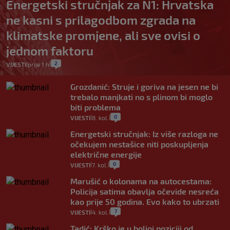
Energetski stručnjak za N1: Hrvatska
ne kasni s prilagodbom zgrada na
klimatske promjene, ali sve ovisi o
jednom faktoru
2
VIJESTI
prije 1 h
|
|
Grozdanić: Struje i goriva na jesen ne bi
trebalo manjkati no s plinom bi moglo
biti problema
0
VIJESTI
8. kol.
|
|
Energetski stručnjak: Iz više razloga ne
očekujem nestašice niti poskupljenja
električne energije
0
VIJESTI
7. kol.
|
|
Marušić o kolonama na autocestama:
Policija satima obavlja očevide nesreća
kao prije 50 godina. Evo kako to ubrzati
7
VIJESTI
4. kol.
|
|
Tadić: Krško je u boljoj poziciji od