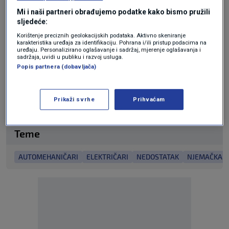
edukacije ili zapošljavanja, kao i aktivnom
Mi i naši partneri obrađujemo podatke kako bismo pružili
sljedeće:
potragom za kvalificiranom radnom snagom u
Korištenje preciznih geolokacijskih podataka. Aktivno skeniranje
inozemstvu.
karakteristika uređaja za identifikaciju. Pohrana i/ili pristup podacima na
uređaju. Personalizirano oglašavanje i sadržaj, mjerenje oglašavanja i
sadržaja, uvidi u publiku i razvoj usluga.
Popis partnera (dobavljača)
N1 pratite putem aplikacija
za
Android
|
iPhone/iPad
i
Prikaži svrhe
Prihvaćam
mreža
Twitter
|
Facebook
|
Instagram
|
TikTok.
Teme
AUTOMEHANIČARI
ELEKTRIČARI
NEDOSTATAK
NJEMAČKA