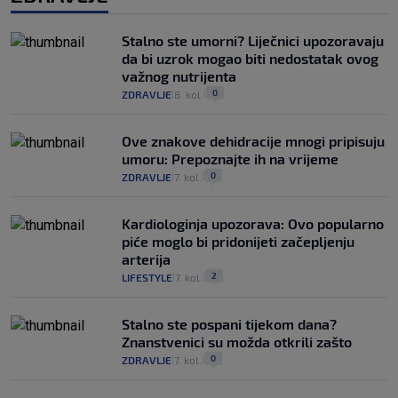
Stalno ste umorni? Liječnici upozoravaju
da bi uzrok mogao biti nedostatak ovog
važnog nutrijenta
0
ZDRAVLJE
8. kol.
|
|
Ove znakove dehidracije mnogi pripisuju
umoru: Prepoznajte ih na vrijeme
0
ZDRAVLJE
7. kol.
|
|
Kardiologinja upozorava: Ovo popularno
piće moglo bi pridonijeti začepljenju
arterija
2
LIFESTYLE
7. kol.
|
|
Stalno ste pospani tijekom dana?
Znanstvenici su možda otkrili zašto
0
ZDRAVLJE
7. kol.
|
|