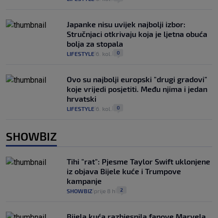
Japanke nisu uvijek najbolji izbor:
Stručnjaci otkrivaju koja je ljetna obuća
bolja za stopala
0
LIFESTYLE
6. kol.
|
|
Ovo su najbolji europski "drugi gradovi"
koje vrijedi posjetiti. Među njima i jedan
hrvatski
0
LIFESTYLE
6. kol.
|
|
SHOWBIZ
Tihi "rat": Pjesme Taylor Swift uklonjene
iz objava Bijele kuće i Trumpove
kampanje
2
SHOWBIZ
prije 8 h
|
|
Bijela kuća razbjesnila fanove Marvela,