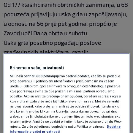
Od 177 klasificiranih obrtničkih zanimanja, u 68
poduzeća prijavljuju uska grla u zapošljavanju,
u odnosu na 56 prije pet godina, priopćio je
Zavod uoči Dana obrta u subotu.
Uska grla posebno pogađaju poslove
građevinskih električara, raznih
automehaničara i elektroničara,
Brinemo o vašoj privatnosti
vodoinstalatera, servisera grijanja i
Mi i naši partneri
603
pohranjujemo osobne podatke, kao što su podaci o
klimatizacije. Četiri petine nepopunjenih
pregledavanju ili jedinstveni identifikatori, i pristupamo im na vašem
uređaju. Odabirom opcije Prihvaćam omogućit ćete tehnologije praćenja
radnih mjesta odnosi se na ove obrte, prenosi
koje podržavaju svrhe za čije pružanje mi i naši partneri obrađujemo
podatke. Ako su alati za praćenje onemogućeni, određeni sadržaj i oglasi
Fenix magazin
.
koje vidite možda više neće biti toliko relevantni za vas. Možete se vratiti
na ovaj izbornik kako biste izmijenili svoje odabire ili povukli pristanak u
bilo kojem trenutku klikom na Upravljaj postavkama poveznicu pri dnu
web-stranice [ili plutajuće ikone u donjem lijevom kutu web stranice, ako
Iz zavoda navode da nastoje podupirati
je primjenjivo]. Vaši će se odabiri primijeniti kako je opisano u dijelu Web-
mjesto. Za više pojedinosti pogledajte našu Politiku privatnosti.
Dodatne
obrtničke djelatnosti, primjerice sajmovima
informacije o vašoj privatnosti