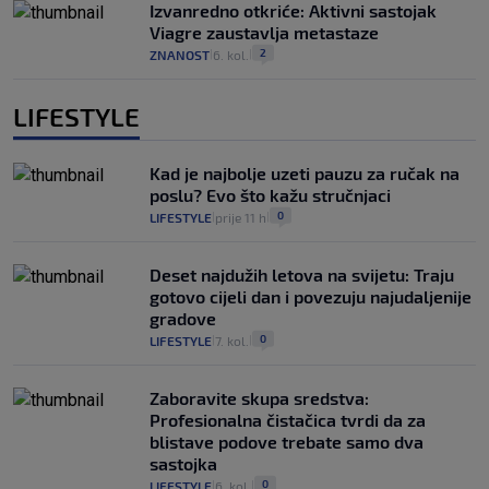
Izvanredno otkriće: Aktivni sastojak
Viagre zaustavlja metastaze
2
ZNANOST
6. kol.
|
|
LIFESTYLE
Kad je najbolje uzeti pauzu za ručak na
poslu? Evo što kažu stručnjaci
0
LIFESTYLE
prije 11 h
|
|
Deset najdužih letova na svijetu: Traju
gotovo cijeli dan i povezuju najudaljenije
gradove
0
LIFESTYLE
7. kol.
|
|
Zaboravite skupa sredstva:
Profesionalna čistačica tvrdi da za
blistave podove trebate samo dva
sastojka
0
LIFESTYLE
6. kol.
|
|