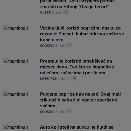
paralizirana. Neki iscrpljeni putnici
završili na Hitnoj: "Ovo je teror!"
9
VIJESTI
2. kol.
|
|
Većina ljudi koristi pogrešnu dasku za
rezanje: Poznati kuhar otkriva zašto se
kune u ovu
1
COOKING
8. kol.
|
|
Prestala je koristiti omekšivač na
mjesec dana. Evo što se dogodilo s
odjećom, ručnicima i perilicom
1
LIFESTYLE
prije 2 h
|
|
Punjene paprike kao nekad: Ovaj mali
trik naših baka čini nadjev savršeno
sočnim
1
COOKING
8. kol.
|
|
Auto koji stoji na suncu ne hladi se