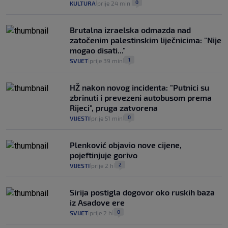
0
KULTURA
prije 24 min
|
|
Brutalna izraelska odmazda nad
zatočenim palestinskim liječnicima: "Nije
mogao disati..."
1
SVIJET
prije 39 min
|
|
HŽ nakon novog incidenta: "Putnici su
zbrinuti i prevezeni autobusom prema
Rijeci", pruga zatvorena
0
VIJESTI
prije 51 min
|
|
Plenković objavio nove cijene,
pojeftinjuje gorivo
2
VIJESTI
prije 2 h
|
|
Sirija postigla dogovor oko ruskih baza
iz Asadove ere
0
SVIJET
prije 2 h
|
|