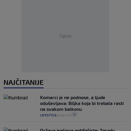
Oglas
NAJČITANIJE
Komarci je ne podnose, a ljude
oduševljava: Biljka koja bi trebala rasti
na svakom balkonu
1
LIFESTYLE
prije 4 h
|
|
Država iseljava antifašiste: Zgradu