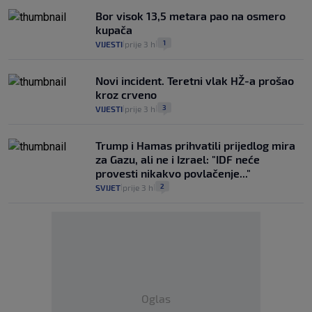
Bor visok 13,5 metara pao na osmero
kupača
1
VIJESTI
prije 3 h
|
|
Novi incident. Teretni vlak HŽ-a prošao
kroz crveno
3
VIJESTI
prije 3 h
|
|
Trump i Hamas prihvatili prijedlog mira
za Gazu, ali ne i Izrael: "IDF neće
provesti nikakvo povlačenje..."
2
SVIJET
prije 3 h
|
|
Oglas