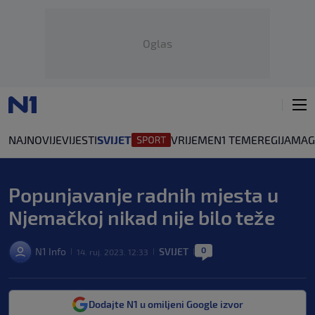
Oglas
NAJNOVIJE
VIJESTI
SVIJET
VRIJEME
N1 TEME
REGIJA
MAG
Popunjavanje radnih mjesta u
Njemačkoj nikad nije bilo teže
0
N1 Info
SVIJET
14. ruj. 2023. 12:33
|
|
|
Dodajte N1 u omiljeni Google izvor