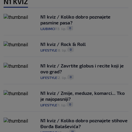
N1 KVIZ
N1 kviz / Koliko dobro poznajete
pasmine pasa?
0
LJUBIMCI
13. lip.
|
|
N1 kviz / Rock & Roll
0
LIFESTYLE
8. lip.
|
|
N1 kviz / Zavrtite globus i recite koji je
ovo grad?
0
LIFESTYLE
2. lip.
|
|
N1 kviz / Zmije, meduze, komarci... Tko
je najopasniji?
0
LIFESTYLE
1. lip.
|
|
N1 kviz / Koliko dobro poznajete stihove
Đorđa Balaševića?
11