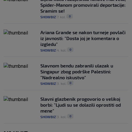
Spider-Manom promovirali deportacije:
Sramim se!
0
SHOWBIZ
7. kol.
|
|
Ariana Grande se nakon turneje povlači
iz javnosti: "Dosta joj je komentara o
izgledu"
0
SHOWBIZ
4. kol.
|
|
Slavnom bendu zabranili ulazak u
Singapur zbog podrške Palestini:
"Nadrealno iskustvo"
0
SHOWBIZ
3. kol.
|
|
Slavni glazbenik progovorio o velikoj
borbi: "Ljudi su se dolazili oprostiti od
mene"
0
SHOWBIZ
3. kol.
|
|