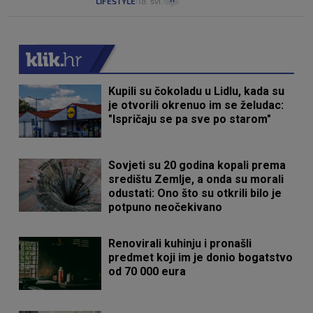
LIFESTYLE
18. svi.
|
|
Kupili su čokoladu u Lidlu, kada su
je otvorili okrenuo im se želudac:
"Ispričaju se pa sve po starom"
Sovjeti su 20 godina kopali prema
središtu Zemlje, a onda su morali
odustati: Ono što su otkrili bilo je
potpuno neočekivano
Renovirali kuhinju i pronašli
predmet koji im je donio bogatstvo
od 70 000 eura