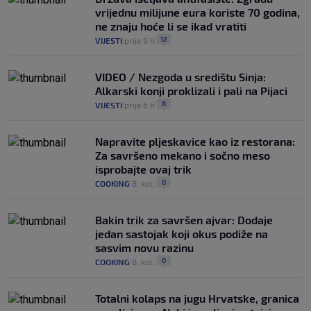
vrijednu milijune eura koriste 70 godina,
ne znaju hoće li se ikad vratiti
12
VIJESTI
prije 9 h
|
|
VIDEO / Nezgoda u središtu Sinja:
Alkarski konji proklizali i pali na Pijaci
8
VIJESTI
prije 6 h
|
|
Napravite pljeskavice kao iz restorana:
Za savršeno mekano i sočno meso
isprobajte ovaj trik
0
COOKING
8. kol.
|
|
Bakin trik za savršen ajvar: Dodaje
jedan sastojak koji okus podiže na
sasvim novu razinu
0
COOKING
8. kol.
|
|
Totalni kolaps na jugu Hrvatske, granica