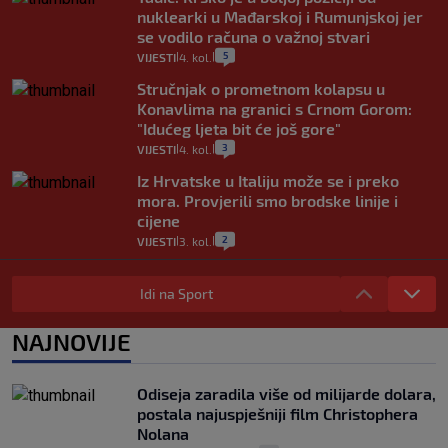
nuklearki u Mađarskoj i Rumunjskoj jer
se vodilo računa o važnoj stvari
5
VIJESTI
4. kol.
|
|
Stručnjak o prometnom kolapsu u
Konavlima na granici s Crnom Gorom:
"Idućeg ljeta bit će još gore"
3
VIJESTI
4. kol.
|
|
Iz Hrvatske u Italiju može se i preko
mora. Provjerili smo brodske linije i
cijene
2
VIJESTI
3. kol.
|
|
Uzgajivač objasnio zašto kilogram
rajčica košta deset eura: "Nećete ih
Idi na Sport
vidjeti na akcijama u trgovinama"
8
VIJESTI
3. kol.
NAJNOVIJE
|
|
Selidba je jedno od stresnijih iskustava.
Evo aktualnih cijena i nekoliko savjeta
Odiseja zaradila više od milijarde dolara,
da prođe što lakše i jeftinije
postala najuspješniji film Christophera
0
VIJESTI
2. kol.
|
|
Nolana