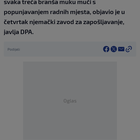
svaka treća branša muku muči s
popunjavanjem radnih mjesta, objavio je u
četvrtak njemački zavod za zapošljavanje,
javlja DPA.
Podijeli
Oglas