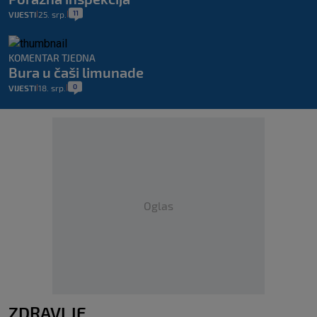
11
VIJESTI
25. srp.
|
|
KOMENTAR TJEDNA
Bura u čaši limunade
0
VIJESTI
18. srp.
|
|
Oglas
ZDRAVLJE