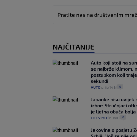
Pratite nas na društvenim mr
NAJČITANIJE
Auto koji stoji na su
se najbrže klimom, 
postupkom koji traj
sekundi
0
AUTO
prije 14 h
|
|
Japanke nisu uvijek n
izbor: Stručnjaci otk
je ljetna obuća bolja
0
LIFESTYLE
6. kol.
|
|
Jakovina o posjetu 
Srbiji: "Još se nije od