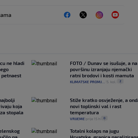
ežama
ncu ne hladi
FOTO / Dunav se isušuje, a na
nego
površinu izranjaju njemački
e petnaest
ratni brodovi i kosti mamuta
2
KLIMATSKE PROMJENE
5. kol.
|
|
ajbolji
Stiže kratko osvježenje, a ond
rivaju koja
novi toplinski val i rast
 za stopala
temperatura
0
VRIJEME
prije 15 h
|
|
Zelenskog
Totalni kolaps na jugu
lučilo na
Hrvatske, granica paralizirana