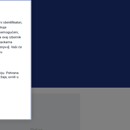
identifikatori,
 koje
 onemogućeni,
a ovaj izbornik
ostavkama
njivo]. Vaši će
ku
ciju. Pohrana
žaja, uvidi u
Oglas