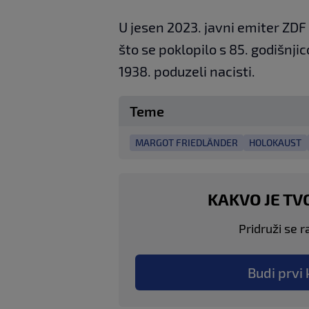
U jesen 2023. javni emiter ZDF
što se poklopilo s 85. godišnji
1938. poduzeli nacisti.
Teme
MARGOT FRIEDLÄNDER
HOLOKAUST
KAKVO JE TV
Pridruži se r
Budi prvi 