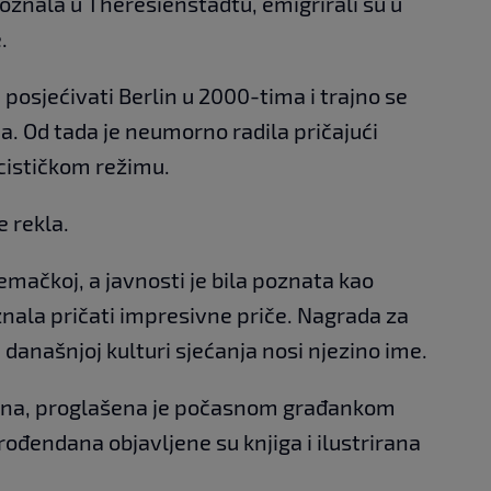
poznala u Theresienstadtu, emigrirali su u
.
posjećivati ​​Berlin u 2000-tima i trajno se
na. Od tada je neumorno radila pričajući
ističkom režimu.
e rekla.
emačkoj, a javnosti je bila poznata kao
 znala pričati impresivne priče. Nagrada za
 današnjoj kulturi sjećanja nosi njezino ime.
godina, proglašena je počasnom građankom
rođendana objavljene su knjiga i ilustrirana