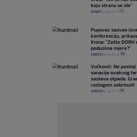
koju stranu se ide"
1
SVIJET
prije 12 h
|
|
Pupovac sazvao izv
konferenciju, prikaza
Knina: "Zašto DORH 
poduzima mjere?"
14
VIJESTI
prije 12 h
|
|
Vučković: Ne postoji
sanacija ovakvog h
sastava otpada. Građ
razlogom zabrinuti!
13
VIJESTI
prije 11 h
|
|