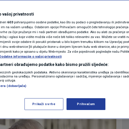
a od posljednjih
MAGAZIN
preživjele holokaust
N1 KOMENTAR
 vašoj privatnosti
rtneri
603
pohranjujemo osobne podatke, kao što su podaci o pregledavanju ili jedinstveni 
KOLUMNE
o im na vašem uređaju. Odabirom opcije Prihvaćam omogućit ćete tehnologije praćenja
0
VIJET
komentara
|
vrhe za čije pružanje mi i naši partneri obrađujemo podatke. Ako su alati za praćenje
žaj i oglasi koje vidite možda više neće biti toliko relevantni za vas. Možete se vratiti n
N1(DIS)INFO
zmijenili svoje odabire ili povukli pristanak u bilo kojem trenutku klikom na Upravljaj p
i dnu web-stranice [ili plutajuće ikone u donjem lijevom kutu web stranice, ako je primje
KLIMATSKE PROMJENE
rimijeniti kako je opisano u dijelu Web-mjesto. Za više pojedinosti pogledajte našu Politi
Više
Dodatne informacije o vašoj privatnosti
FOTO
 partneri obrađujemo podatke kako bismo pružili sljedeće:
reciznih geolokacijskih podataka. Aktivno skeniranje karakteristika uređaja za identifika
p podacima na uređaju. Personalizirano oglašavanje i sadržaj, mjerenje oglašavanja i sadr
VIDEO
zvoj usluga.
era (dobavljača)
Prikaži svrhe
Prihvaćam