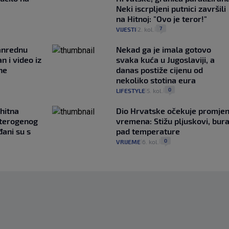
Neki iscrpljeni putnici završili
na Hitnoj: "Ovo je teror!"
7
VIJESTI
2. kol.
|
|
anrednu
Nekad ga je imala gotovo
n i video iz
svaka kuća u Jugoslaviji, a
ne
danas postiže cijenu od
nekoliko stotina eura
0
LIFESTYLE
5. kol.
|
|
 hitna
Dio Hrvatske očekuje promje
eterogenog
vremena: Stižu pljuskovi, bura
ani su s
pad temperature
0
VRIJEME
6. kol.
|
|