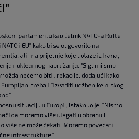
i"
pskom parlamentu kao čelnik NATO-a Rutte
iti NATO i EU" kako bi se odgovorilo na
mlja, ali i na prijetnje koje dolaze iz Irana,
irenja nuklearnog naoružanja. "Sigurni smo
na možda nećemo biti", rekao je, dodajući kako
 Europljani trebali "izvaditi udžbenike ruskog
and".
osnu situaciju u Europi", istaknuo je. "Nismo
 znači da moramo više ulagati u obranu i
 To više ne može čekati. Moramo povećati
čne infrastrukture."