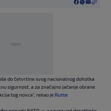
Oglas
oše do četvrtine svog nacionalnog dohotka
alnu sigurnost, a za značajno jačanje obrane
cija tog novca", rekao je
Rutte
ođer pripada NATO-u, a savez već desetljeće