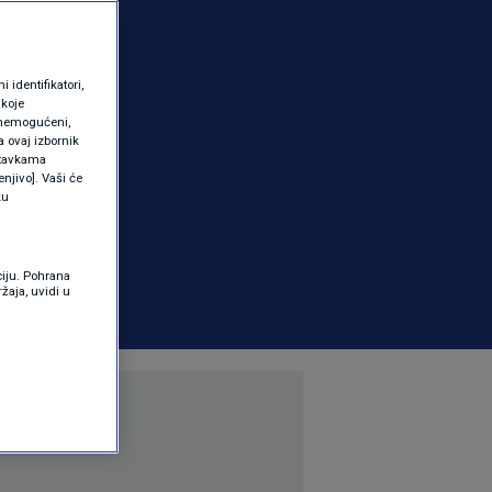
identifikatori,
 koje
 onemogućeni,
a ovaj izbornik
ostavkama
njivo]. Vaši će
ku
ciju. Pohrana
žaja, uvidi u