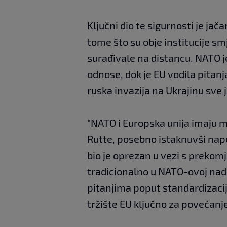
Ključni dio te sigurnosti je ja
tome što su obje institucije s
surađivale na distancu. NATO j
odnose, dok je EU vodila pitanj
ruska invazija na Ukrajinu sve 
"NATO i Europska unija imaju mn
Rutte, posebno istaknuvši napo
bio je oprezan u vezi s prekom
tradicionalno u NATO-ovoj nadl
pitanjima poput standardizacije
tržište EU ključno za povećanj