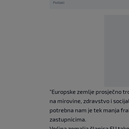
Podijeli
"Europske zemlje prosječno tr
na mirovine, zdravstvo i socij
potrebna nam je tek manja frak
zastupnicima.
Većina zemalja članica EU tak