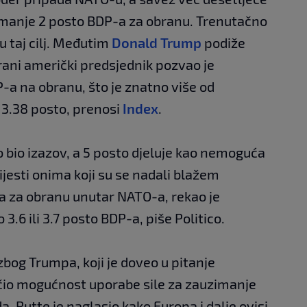
ajmanje 2 posto BDP-a za obranu. Trenutačno
 taj cilj. Međutim
Donald Trump
podiže
brani američki predsjednik pozvao je
-a na obranu, što je znatno više od
i 3.38 posto, prenosi
Index
.
 bio izazov, a 5 posto djeluje kao nemoguća
vijesti onima koji su se nadali blažem
nja za obranu unutar NATO-a, rekao je
3.6 ili 3.7 posto BDP-a, piše Politico.
zbog Trumpa, koji je doveo u pitanje
učio mogućnost uporabe sile za zauzimanje
 Rutte je naglasio kako Europa i dalje ovisi