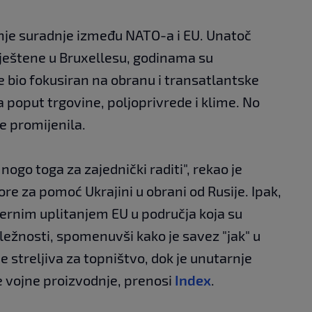
čanje suradnje između NATO-a i EU. Unatoč
mještene u Bruxellesu, godinama su
e bio fokusiran na obranu i transatlantske
a poput trgovine, poljoprivrede i klime. No
je promijenila.
ogo toga za zajednički raditi", rekao je
re za pomoć Ukrajini u obrani od Rusije. Ipak,
jernim uplitanjem EU u područja koja su
ežnosti, spomenuvši kako je savez "jak" u
 streljiva za topništvo, dok je unutarnje
e vojne proizvodnje, prenosi
Index
.