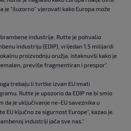
a je "iluzorno" vjerovati kako Europa može
obrambene industrije. Rutte je pohvalio
nu industriju (EDIP), vrijedan 1.5 milijardi
 lokalnu proizvodnju oružja, istaknuvši kako je
remalen, previše fragmentiran i prespor".
oga trebaju li tvrtke izvan EU imati
ramu. Rutte je upozorio da EDIP ne bi smio
em da je uključivanje ne-EU saveznika u
e EU ključno za sigurnost Europe", kazao je.
ambenoj industriji jača sve nas."