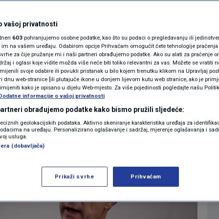
stvari ne promijene,
MAGAZIN
N1 KOMENTAR
selite na Novi Zeland
 vašoj privatnosti
rtneri
603
pohranjujemo osobne podatke, kao što su podaci o pregledavanju ili jedinstveni 
KOLUMNE
o im na vašem uređaju. Odabirom opcije Prihvaćam omogućit ćete tehnologije praćenja
vrhe za čije pružanje mi i naši partneri obrađujemo podatke. Ako su alati za praćenje
3
IJET
komentara
|
žaj i oglasi koje vidite možda više neće biti toliko relevantni za vas. Možete se vratiti n
N1(DIS)INFO
zmijenili svoje odabire ili povukli pristanak u bilo kojem trenutku klikom na Upravljaj p
i dnu web-stranice [ili plutajuće ikone u donjem lijevom kutu web stranice, ako je primje
KLIMATSKE PROMJENE
rimijeniti kako je opisano u dijelu Web-mjesto. Za više pojedinosti pogledajte našu Politi
Više
Dodatne informacije o vašoj privatnosti
FOTO
 partneri obrađujemo podatke kako bismo pružili sljedeće:
reciznih geolokacijskih podataka. Aktivno skeniranje karakteristika uređaja za identifika
p podacima na uređaju. Personalizirano oglašavanje i sadržaj, mjerenje oglašavanja i sadr
VIDEO
zvoj usluga.
era (dobavljača)
Prikaži svrhe
Prihvaćam