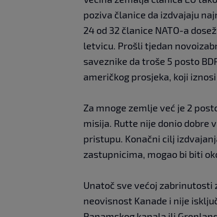
poziva članice da izdvajaju n
24 od 32 članice NATO-a dosežu
letvicu. Prošli tjedan novoiza
saveznike da troše 5 posto BDP
američkog prosjeka, koji iznos
Za mnoge zemlje već je 2 posto
misija. Rutte nije donio dobre 
pristupu. Konačni cilj izdvaja
zastupnicima, mogao bi biti oko 
Unatoč sve većoj zabrinutosti 
neovisnost Kanade i nije isklj
Panamskog kanala ili Grenlanda,