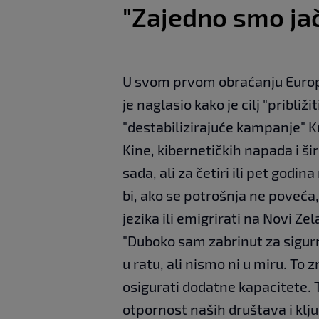
"Zajedno smo jač
U svom prvom obraćanju Euro
je naglasio kako je cilj "približ
"destabilizirajuće kampanje" Kre
Kine, kibernetičkih napada i š
sada, ali za četiri ili pet godi
bi, ako se potrošnja ne poveća,
jezika ili emigrirati na Novi Zel
"Duboko sam zabrinut za sigurn
u ratu, ali nismo ni u miru. To
osigurati dodatne kapacitete.
otpornost naših društava i klju