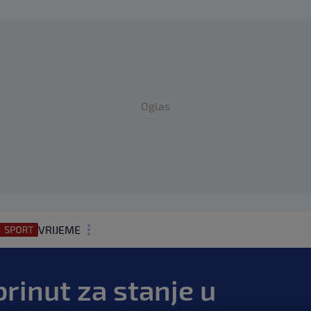
Oglas
VRIJEME
N1 TEME
rinut za stanje u
REGIJA