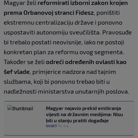
Magyar želi
reformirati izborni zakon krojen
prema Orbanovoj stranci Fidesz
, poništiti
ekstremnu centralizaciju države i ponovno
uspostaviti autonomiju sveučilišta. Pravosuđe
bi trebalo postati neovisnije, iako ne postoji
konkretan plan za reformu ovog segmenta.
Također se želi
odreći određenih ovlasti kao
šef vlade
, primjerice nadzora nad tajnim
službama, koji bi ponovno trebao biti u
nadležnosti ministarstva unutarnjih poslova.
Magyar najavio prekid emitiranja
vijesti na državnim medijima: Nisu
bili u stanju pratiti događaje
SVIJET
14. tra.
|