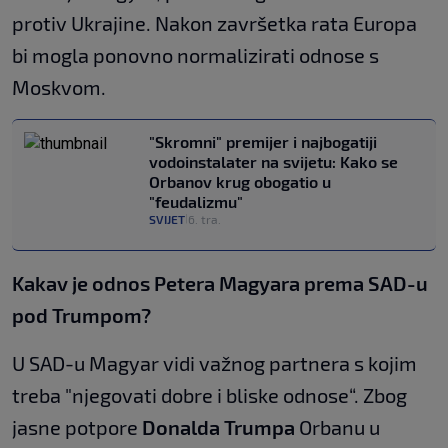
protiv Ukrajine. Nakon završetka rata Europa
bi mogla ponovno normalizirati odnose s
Moskvom.
"Skromni" premijer i najbogatiji
vodoinstalater na svijetu: Kako se
Orbanov krug obogatio u
"feudalizmu"
SVIJET
6. tra.
|
Kakav je odnos Petera Magyara prema SAD-u
pod Trumpom?
U SAD-u Magyar vidi važnog partnera s kojim
treba "njegovati dobre i bliske odnose“. Zbog
jasne potpore
Donalda Trumpa
Orbanu u