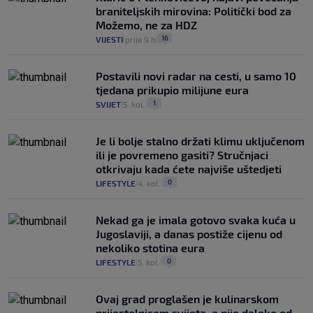
braniteljskih mirovina: Politički bod za
Možemo, ne za HDZ
16
VIJESTI
prije 9 h
|
|
Postavili novi radar na cesti, u samo 10
tjedana prikupio milijune eura
1
SVIJET
5. kol.
|
|
Je li bolje stalno držati klimu uključenom
ili je povremeno gasiti? Stručnjaci
otkrivaju kada ćete najviše uštedjeti
0
LIFESTYLE
4. kol.
|
|
Nekad ga je imala gotovo svaka kuća u
Jugoslaviji, a danas postiže cijenu od
nekoliko stotina eura
0
LIFESTYLE
5. kol.
|
|
Ovaj grad proglašen je kulinarskom
prijestolnicom svijeta, a nije daleko od