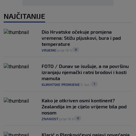
NAJČITANIJE
Dio Hrvatske očekuje promjena
vremena: Stižu pljuskovi, bura i pad
temperature
0
VRIJEME
prije 16 h
|
|
FOTO / Dunav se isušuje, a na površinu
izranjaju njemački ratni brodovi i kosti
mamuta
1
KLIMATSKE PROMJENE
5. kol.
|
|
Kako je otkriven osmi kontinent?
Zealandija im je cijelo vrijeme bila pod
nosom
0
ZNANOST
prije 16 h
|
|
Klarić o Plenkovićevoj najavi povećanja