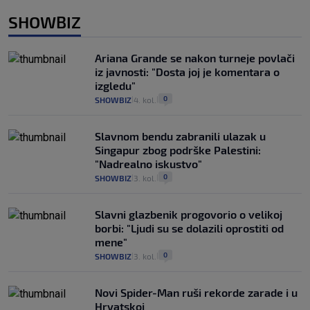
SHOWBIZ
Ariana Grande se nakon turneje povlači
iz javnosti: "Dosta joj je komentara o
izgledu"
0
SHOWBIZ
4. kol.
|
|
Slavnom bendu zabranili ulazak u
Singapur zbog podrške Palestini:
"Nadrealno iskustvo"
0
SHOWBIZ
3. kol.
|
|
Slavni glazbenik progovorio o velikoj
borbi: "Ljudi su se dolazili oprostiti od
mene"
0
SHOWBIZ
3. kol.
|
|
Novi Spider-Man ruši rekorde zarade i u
Hrvatskoj