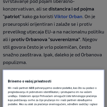
svrstavanje pod pojam liberalno-
konzervativan, ali se
distancira i od pojma
"patriot"
kako ga koristi
Viktor Orban
. On je
proeuropski orijentiran i zalaže se i protiv
prevelikog utjecaja EU-a na nacionalnu politiku
ali i
protiv Orbanova "suverenizma“
. Njegov
stil govora često je vrlo polemičan, često
snažno zaoštrava. Ipak, daleko je od Orbanova
populizma.
Magyar na pitanje novinara N1:
"Zemljovida Velike Mađarske ima na
Brinemo o vašoj privatnosti
mnogo mjesta, ali to ne znači
Mi i naši partneri
603
pohranjujemo osobne podatke, kao što su podaci o
revizionizam"
pregledavanju ili jedinstveni identifikatori, i pristupamo im na vašem
SVIJET
13. tra.
|
uređaju. Odabirom opcije Prihvaćam omogućit ćete tehnologije praćenja
koje podržavaju svrhe za čije pružanje mi i naši partneri obrađujemo
podatke. Ako su alati za praćenje onemogućeni, određeni sadržaj i oglasi