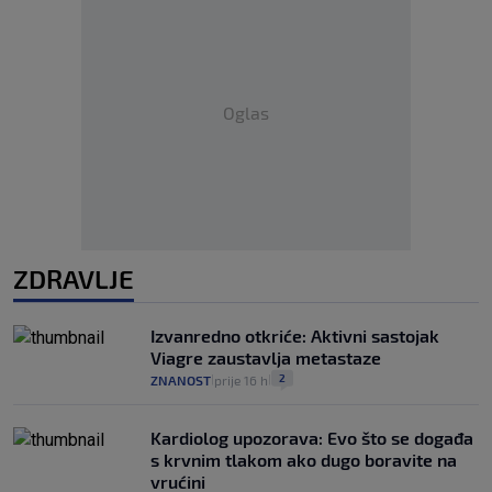
Oglas
ZDRAVLJE
Izvanredno otkriće: Aktivni sastojak
Viagre zaustavlja metastaze
2
ZNANOST
prije 16 h
|
|
Kardiolog upozorava: Evo što se događa
s krvnim tlakom ako dugo boravite na
vrućini