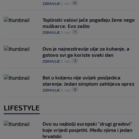
0
ZDRAVLJE
5. kol.
|
|
Toplinski valovi jače pogađaju žene nego
muškarce. Evo zašto
1
ZDRAVLJE
3. kol.
|
|
Ovo je najnezdravije ulje za kuhanje, a
gotovo svi ga koriste svaki dan
3
ZDRAVLJE
3. kol.
|
|
Bol u koljenu nije uvijek posljedica
starenja: Jedan simptom zahtijeva oprez
0
ZDRAVLJE
3. kol.
|
|
LIFESTYLE
Ovo su najbolji europski "drugi gradovi"
koje vrijedi posjetiti. Među njima i jedan
hrvatski