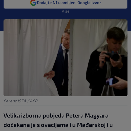
Dodajte N1 u omiljeni Google izvor
Više
Ferenc ISZA / AFP
Velika izborna pobjeda Petera Magyara
dočekana je s ovacijama i u Mađarskoj i u