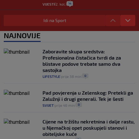
14
VIJESTI
2. kol.
|
|
"Kći je otišla na more, a zaboravila
zdravstvenu iskaznicu". Kakva su prava
Idi na Sport
pacijenata izvan mjesta prebivališta?
1
VIJESTI
1. kol.
NAJNOVIJE
|
|
Provjerili smo "što ćemo onda" ako
Plenković na 15 dana ukine mjere: "Ne bi
Zaboravite skupa sredstva:
se dogodilo ništa. Vlada se zaljubila u te
Profesionalna čistačica tvrdi da za
intervencije"
blistave podove trebate samo dva
25
VIJESTI
30. srp.
|
|
sastojka
0
LIFESTYLE
prije 38 min
|
|
Pad povjerenja u Zelenskog: Pretekli ga
Zalužnji i drugi generali. Tek je šesti
0
SVIJET
prije 46 min
|
|
Cijene na tržištu nekretnina i dalje rastu,
u Njemačkoj opet poskupjeli stanovi i
obiteljske kuće