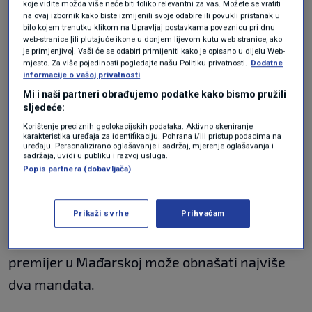
Kako Magyar želi iskoristiti svoju
koje vidite možda više neće biti toliko relevantni za vas. Možete se vratiti
na ovaj izbornik kako biste izmijenili svoje odabire ili povukli pristanak u
dvotrećinsku većinu?
bilo kojem trenutku klikom na Upravljaj postavkama poveznicu pri dnu
web-stranice [ili plutajuće ikone u donjem lijevom kutu web stranice, ako
je primjenjivo]. Vaši će se odabiri primijeniti kako je opisano u dijelu Web-
Magyar obećava ponovno uspostaviti kontrolu
mjesto. Za više pojedinosti pogledajte našu Politiku privatnosti.
Dodatne
informacije o vašoj privatnosti
moći i mehanizme ravnoteže te
Mađarsku
Mi i naši partneri obrađujemo podatke kako bismo pružili
ponovno učiniti demokratskom pravnom
sljedeće:
državom
. Izborni pobjednik želi donijeti
novi
Korištenje preciznih geolokacijskih podataka. Aktivno skeniranje
karakteristika uređaja za identifikaciju. Pohrana i/ili pristup podacima na
uređaju. Personalizirano oglašavanje i sadržaj, mjerenje oglašavanja i
ustav
– sadašnji mađarski ustav dijelom je
sadržaja, uvidi u publiku i razvoj usluga.
Popis partnera (dobavljača)
konglomerat propagandnih članaka i odredbi
za očuvanje moći Orbanova sustava. U novom
Prikaži svrhe
Prihvaćam
ustavu trebali bi biti utvrđeni mehanizmi
ograničenja vlasti, primjerice poput onog da
premijer u Mađarskoj može obnašati najviše
dva mandata.