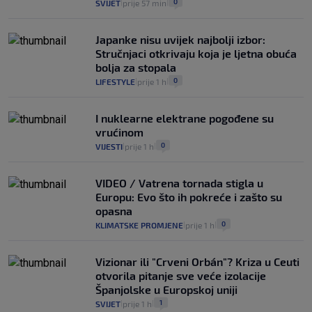
0
SVIJET
prije 57 min
|
|
Japanke nisu uvijek najbolji izbor:
Stručnjaci otkrivaju koja je ljetna obuća
bolja za stopala
0
LIFESTYLE
prije 1 h
|
|
I nuklearne elektrane pogođene su
vrućinom
0
VIJESTI
prije 1 h
|
|
VIDEO / Vatrena tornada stigla u
Europu: Evo što ih pokreće i zašto su
opasna
0
KLIMATSKE PROMJENE
prije 1 h
|
|
Vizionar ili "Crveni Orbán"? Kriza u Ceuti
otvorila pitanje sve veće izolacije
Španjolske u Europskoj uniji
1
SVIJET
prije 1 h
|
|