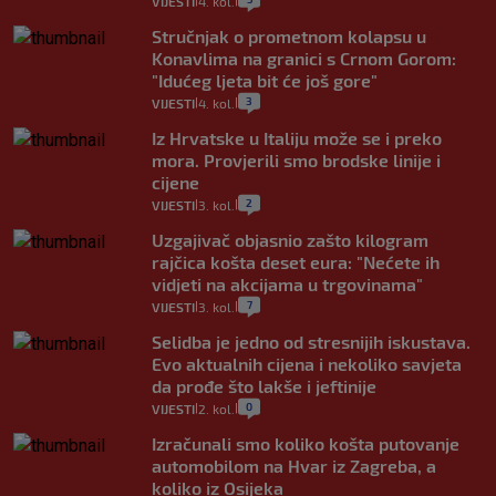
VIJESTI
4. kol.
|
|
Stručnjak o prometnom kolapsu u
Konavlima na granici s Crnom Gorom:
"Idućeg ljeta bit će još gore"
3
VIJESTI
4. kol.
|
|
Iz Hrvatske u Italiju može se i preko
mora. Provjerili smo brodske linije i
cijene
2
VIJESTI
3. kol.
|
|
Uzgajivač objasnio zašto kilogram
rajčica košta deset eura: "Nećete ih
vidjeti na akcijama u trgovinama"
7
VIJESTI
3. kol.
|
|
Selidba je jedno od stresnijih iskustava.
Evo aktualnih cijena i nekoliko savjeta
da prođe što lakše i jeftinije
0
VIJESTI
2. kol.
|
|
Izračunali smo koliko košta putovanje
automobilom na Hvar iz Zagreba, a
koliko iz Osijeka