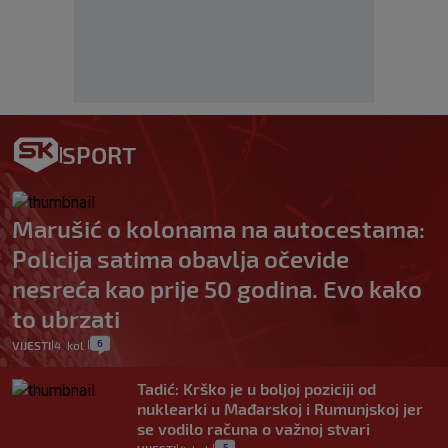
SPORT
Marušić o kolonama na autocestama:
Policija satima obavlja očevide
nesreća kao prije 50 godina. Evo kako
to ubrzati
6
VIJESTI
4. kol.
|
|
Tadić: Krško je u boljoj poziciji od
nuklearki u Mađarskoj i Rumunjskoj jer
se vodilo računa o važnoj stvari
5