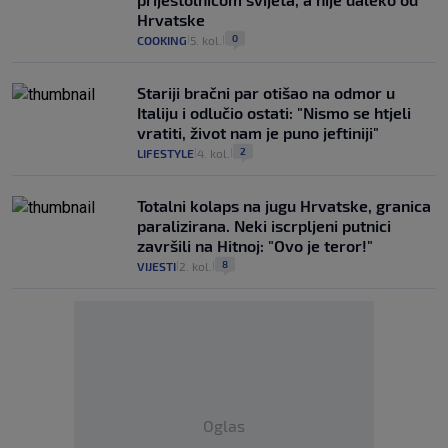
Hrvatske
0
COOKING
5. kol.
|
|
Stariji bračni par otišao na odmor u
Italiju i odlučio ostati: "Nismo se htjeli
vratiti, život nam je puno jeftiniji"
2
LIFESTYLE
4. kol.
|
|
Totalni kolaps na jugu Hrvatske, granica
paralizirana. Neki iscrpljeni putnici
završili na Hitnoj: "Ovo je teror!"
8
VIJESTI
2. kol.
|
|
Oglas