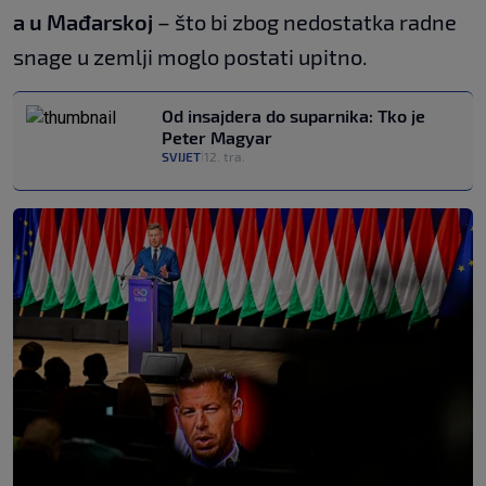
a u Mađarskoj
– što bi zbog nedostatka radne
snage u zemlji moglo postati upitno.
Od insajdera do suparnika: Tko je
Peter Magyar
SVIJET
12. tra.
|