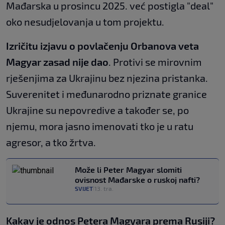
Mađarska u prosincu 2025. već postigla "deal"
oko nesudjelovanja u tom projektu.
Izričitu izjavu o povlačenju Orbanova veta
Magyar zasad nije dao
. Protivi se mirovnim
rješenjima za Ukrajinu bez njezina pristanka.
Suverenitet i međunarodno priznate granice
Ukrajine su nepovredive a također se, po
njemu, mora jasno imenovati tko je u ratu
agresor, a tko žrtva.
Može li Peter Magyar slomiti
ovisnost Mađarske o ruskoj nafti?
SVIJET
13. tra.
|
Kakav je odnos Petera Magyara prema Rusiji?