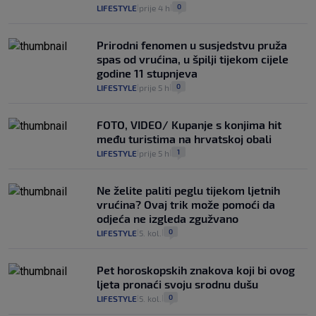
0
LIFESTYLE
prije 4 h
|
|
Prirodni fenomen u susjedstvu pruža
spas od vrućina, u špilji tijekom cijele
godine 11 stupnjeva
0
LIFESTYLE
prije 5 h
|
|
FOTO, VIDEO/ Kupanje s konjima hit
među turistima na hrvatskoj obali
1
LIFESTYLE
prije 5 h
|
|
Ne želite paliti peglu tijekom ljetnih
vrućina? Ovaj trik može pomoći da
odjeća ne izgleda zgužvano
0
LIFESTYLE
5. kol.
|
|
Pet horoskopskih znakova koji bi ovog
ljeta pronaći svoju srodnu dušu
0
LIFESTYLE
5. kol.
|
|