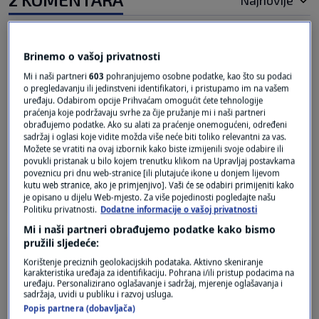
Najnovije
prije 3 mjeseci
Ja
Brinemo o vašoj privatnosti
Mi i naši partneri
603
pohranjujemo osobne podatke, kao što su podaci
o pregledavanju ili jedinstveni identifikatori, i pristupamo im na vašem
Iran već 50 godina želi pregovore, a vi samo
uređaju. Odabirom opcije Prihvaćam omogućit ćete tehnologije
sankcije, silu i ucjene. Ako je uopće sad i došlo do
praćenja koje podržavaju svrhe za čije pružanje mi i naši partneri
napretka, to je zato jer ste jače “podvili rep” i
obrađujemo podatke. Ako su alati za praćenje onemogućeni, određeni
sadržaj i oglasi koje vidite možda više neće biti toliko relevantni za vas.
konačno vidjeli s kim imate posla.
Možete se vratiti na ovaj izbornik kako biste izmijenili svoje odabire ili
Slava Iranu!
povukli pristanak u bilo kojem trenutku klikom na Upravljaj postavkama
poveznicu pri dnu web-stranice [ili plutajuće ikone u donjem lijevom
Odgovor
kutu web stranice, ako je primjenjivo]. Vaši će se odabiri primijeniti kako
je opisano u dijelu Web-mjesto. Za više pojedinosti pogledajte našu
Politiku privatnosti.
Dodatne informacije o vašoj privatnosti
Mi i naši partneri obrađujemo podatke kako bismo
pružili sljedeće:
prije 3 mjeseci
Bole
Korištenje preciznih geolokacijskih podataka. Aktivno skeniranje
karakteristika uređaja za identifikaciju. Pohrana i/ili pristup podacima na
uređaju. Personalizirano oglašavanje i sadržaj, mjerenje oglašavanja i
Bla, bla, bla... Zašto prenosite bilo što što kaže
sadržaja, uvidi u publiku i razvoj usluga.
taj klaun?
Popis partnera (dobavljača)