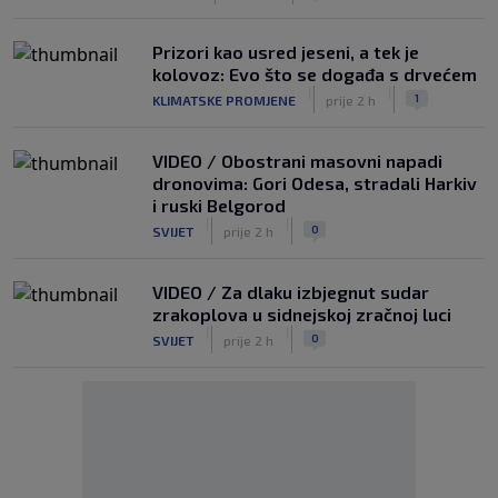
Prizori kao usred jeseni, a tek je
kolovoz: Evo što se događa s drvećem
|
|
1
KLIMATSKE PROMJENE
prije 2 h
VIDEO / Obostrani masovni napadi
dronovima: Gori Odesa, stradali Harkiv
i ruski Belgorod
|
|
0
SVIJET
prije 2 h
VIDEO / Za dlaku izbjegnut sudar
zrakoplova u sidnejskoj zračnoj luci
|
|
0
SVIJET
prije 2 h