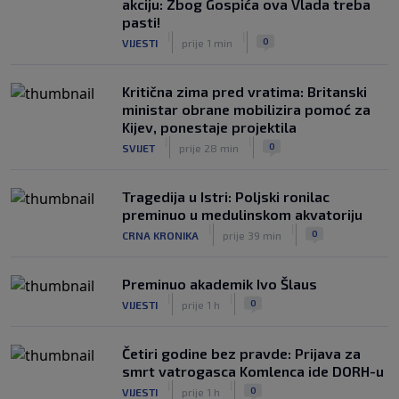
akciju: Zbog Gospića ova Vlada treba
Zekić sasuo kritike nakon remija: ‘O
pasti!
problemima možemo pričati tri dana’
|
|
0
VIJESTI
prije 1 min
|
SK
prije 3 h
Kritična zima pred vratima: Britanski
ministar obrane mobilizira pomoć za
Kijev, ponestaje projektila
|
|
0
SVIJET
prije 28 min
Tragedija u Istri: Poljski ronilac
preminuo u medulinskom akvatoriju
|
|
0
CRNA KRONIKA
prije 39 min
Preminuo akademik Ivo Šlaus
|
|
0
VIJESTI
prije 1 h
Četiri godine bez pravde: Prijava za
smrt vatrogasca Komlenca ide DORH-u
|
|
0
VIJESTI
prije 1 h