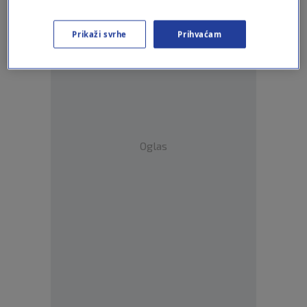
Odgovor
Prikaži svrhe
Prihvaćam
Oglas