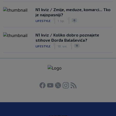
N1 kviz / Zmije, meduze, komarci... Tko
je najopasniji?
|
|
0
LIFESTYLE
1. lip.
N1 kviz / Koliko dobro poznajete
stihove Đorđa Balaševića?
|
|
11
LIFESTYLE
18. svi.