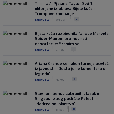
Tihi "rat": Pjesme Taylor Swift
uklonjene iz objava Bijele kuće i
Trumpove kampanje
|
|
2
SHOWBIZ
prije 3 h
Bijela kuća razbjesnila fanove Marvela,
Spider-Manom promovirali
deportacije: Sramim se!
|
|
0
SHOWBIZ
7. kol.
Ariana Grande se nakon turneje povlači
iz javnosti: "Dosta joj je komentara o
izgledu"
|
|
0
SHOWBIZ
4. kol.
Slavnom bendu zabranili ulazak u
Singapur zbog podrške Palestini:
"Nadrealno iskustvo"
|
|
0
SHOWBIZ
3. kol.