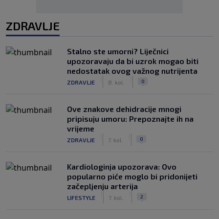
ZDRAVLJE
Stalno ste umorni? Liječnici
upozoravaju da bi uzrok mogao biti
nedostatak ovog važnog nutrijenta
|
|
0
ZDRAVLJE
8. kol.
Ove znakove dehidracije mnogi
pripisuju umoru: Prepoznajte ih na
vrijeme
|
|
0
ZDRAVLJE
7. kol.
Kardiologinja upozorava: Ovo
popularno piće moglo bi pridonijeti
začepljenju arterija
|
|
2
LIFESTYLE
7. kol.