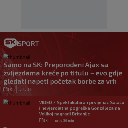
SPORT
Samo na SK: Preporođeni Ajax sa
zvijezdama kreće po titulu – evo gdje
gledati napeti početak borbe za vrh
|
SK
prije 2 h
VIDEO / Spektakularan prvijenac Salača
i nevjerojatna pogreška Gonzáleza na
Velikoj nagradi Britanije
|
SK
prije 39 min