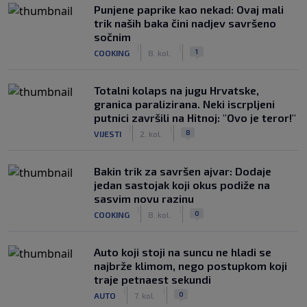
Punjene paprike kao nekad: Ovaj mali
trik naših baka čini nadjev savršeno
sočnim
|
|
1
COOKING
8. kol.
Totalni kolaps na jugu Hrvatske,
granica paralizirana. Neki iscrpljeni
putnici završili na Hitnoj: "Ovo je teror!"
|
|
8
VIJESTI
2. kol.
Bakin trik za savršen ajvar: Dodaje
jedan sastojak koji okus podiže na
sasvim novu razinu
|
|
0
COOKING
8. kol.
Auto koji stoji na suncu ne hladi se
najbrže klimom, nego postupkom koji
traje petnaest sekundi
|
|
0
AUTO
7. kol.