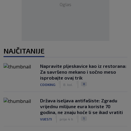
Oglas
NAJČITANIJE
Napravite pljeskavice kao iz restorana:
Za savršeno mekano i sočno meso
isprobajte ovaj trik
|
|
0
COOKING
8. kol.
Država iseljava antifašiste: Zgradu
vrijednu milijune eura koriste 70
godina, ne znaju hoće li se ikad vratiti
|
|
1
VIJESTI
prije 4 h