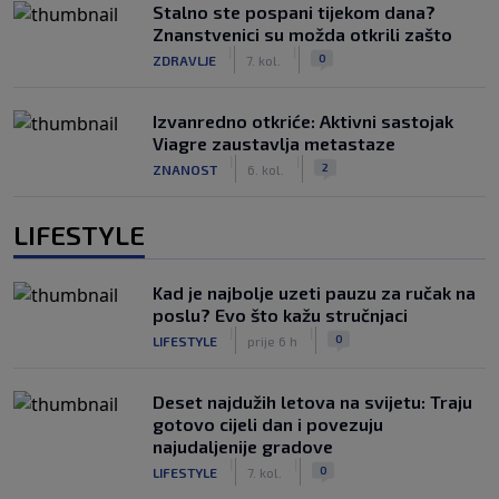
Stalno ste pospani tijekom dana?
Znanstvenici su možda otkrili zašto
|
|
0
ZDRAVLJE
7. kol.
Izvanredno otkriće: Aktivni sastojak
Viagre zaustavlja metastaze
|
|
2
ZNANOST
6. kol.
LIFESTYLE
Kad je najbolje uzeti pauzu za ručak na
poslu? Evo što kažu stručnjaci
|
|
0
LIFESTYLE
prije 6 h
Deset najdužih letova na svijetu: Traju
gotovo cijeli dan i povezuju
najudaljenije gradove
|
|
0
LIFESTYLE
7. kol.