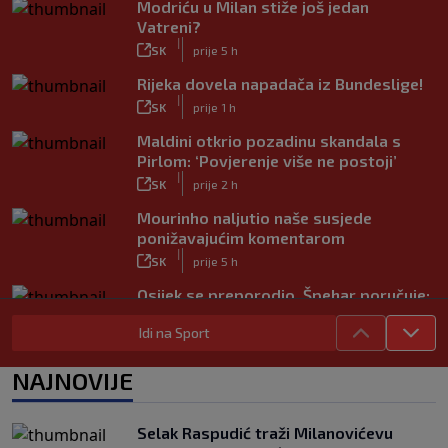
Modriću u Milan stiže još jedan
Vatreni?
|
SK
prije 5 h
Rijeka dovela napadača iz Bundeslige!
|
SK
prije 1 h
Maldini otkrio pozadinu skandala s
Pirlom: ‘Povjerenje više ne postoji’
|
SK
prije 2 h
Mourinho naljutio naše susjede
ponižavajućim komentarom
|
SK
prije 5 h
Osijek se preporodio, Špehar poručuje:
‘Mogu se nadati Europi’
|
Idi na Sport
SK
prije 3 h
Carević nakon drugog poraza: ‘Ne
NAJNOVIJE
mogu biti ljutit, ovo nam mora biti
putokaz’
|
Selak Raspudić traži Milanovićevu
SK
prije 6 h