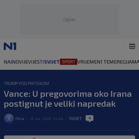
Oglas
NAJNOVIJE
VIJESTI
SVIJET
VRIJEME
N1 TEME
REGIJA
MA
TRUMP POD PRITISKOM
Vance: U pregovorima oko Irana
postignut je veliki napredak
4
Hina
SVIJET
|
19. svi. 2026. 22:44
|
|