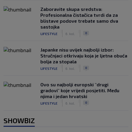
Zaboravite skupa sredstva:
Profesionalna čistačica tvrdi da za
blistave podove trebate samo dva
sastojka
|
|
0
LIFESTYLE
6. kol.
Japanke nisu uvijek najbolji izbor:
Stručnjaci otkrivaju koja je ljetna obuća
bolja za stopala
|
|
0
LIFESTYLE
6. kol.
Ovo su najbolji europski "drugi
gradovi" koje vrijedi posjetiti. Među
njima i jedan hrvatski
|
|
0
LIFESTYLE
6. kol.
SHOWBIZ