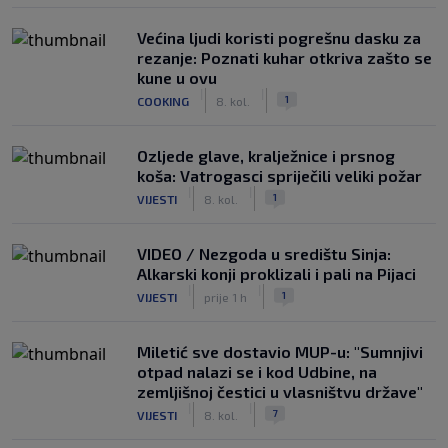
Većina ljudi koristi pogrešnu dasku za
rezanje: Poznati kuhar otkriva zašto se
kune u ovu
|
|
1
COOKING
8. kol.
Ozljede glave, kralježnice i prsnog
koša: Vatrogasci spriječili veliki požar
|
|
1
VIJESTI
8. kol.
VIDEO / Nezgoda u središtu Sinja:
Alkarski konji proklizali i pali na Pijaci
|
|
1
VIJESTI
prije 1 h
Miletić sve dostavio MUP-u: "Sumnjivi
otpad nalazi se i kod Udbine, na
zemljišnoj čestici u vlasništvu države"
|
|
7
VIJESTI
8. kol.