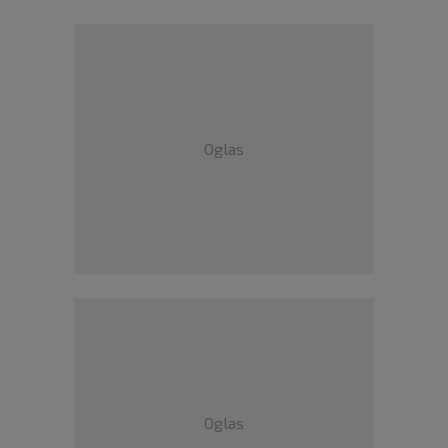
Oglas
Oglas