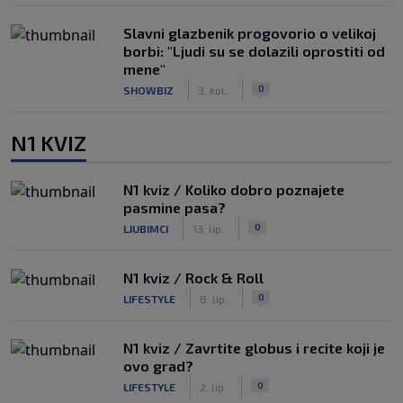
Slavni glazbenik progovorio o velikoj
borbi: "Ljudi su se dolazili oprostiti od
mene"
|
|
0
SHOWBIZ
3. kol.
N1 KVIZ
N1 kviz / Koliko dobro poznajete
pasmine pasa?
|
|
0
LJUBIMCI
13. lip.
N1 kviz / Rock & Roll
|
|
0
LIFESTYLE
8. lip.
N1 kviz / Zavrtite globus i recite koji je
ovo grad?
|
|
0
LIFESTYLE
2. lip.