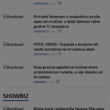
0
LIFESTYLE
6. kol.
|
|
Prirodni fenomen u susjedstvu pruža
spas od vrućina, u špilji tijekom cijele
godine 11 stupnjeva
1
LIFESTYLE
6. kol.
|
|
FOTO, VIDEO/ Kupanje s konjima hit
među turistima na hrvatskoj obali
1
LIFESTYLE
6. kol.
|
|
Ovaj grad proglašen je kulinarskom
prijestolnicom svijeta, a nije daleko od
Hrvatske
0
COOKING
5. kol.
|
|
SHOWBIZ
Bijela kuća razbjesnila fanove Marvela,