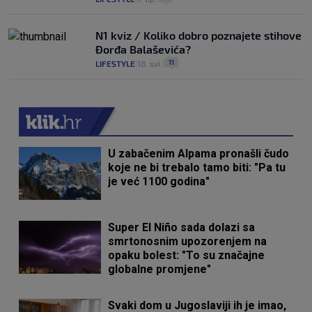
N1 kviz / Koliko dobro poznajete stihove
Đorđa Balaševića?
11
LIFESTYLE
18. svi.
|
|
U zabačenim Alpama pronašli čudo
koje ne bi trebalo tamo biti: "Pa tu
je već 1100 godina"
Super El Niño sada dolazi sa
smrtonosnim upozorenjem na
opaku bolest: "To su značajne
globalne promjene"
Svaki dom u Jugoslaviji ih je imao,