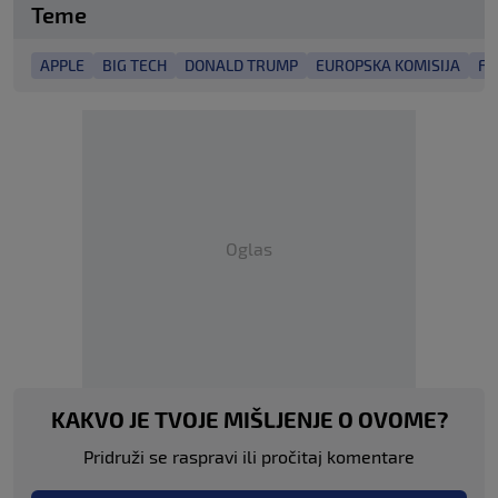
Teme
APPLE
BIG TECH
DONALD TRUMP
EUROPSKA KOMISIJA
FA
Oglas
KAKVO JE TVOJE MIŠLJENJE O OVOME?
Pridruži se raspravi ili pročitaj komentare