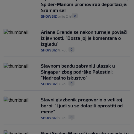
Spider-Manom promovirali deportacije:
Sramim se!
0
SHOWBIZ
prije 2 h
|
|
Ariana Grande se nakon turneje povlači
iz javnosti: "Dosta joj je komentara o
izgledu"
0
SHOWBIZ
4. kol.
|
|
Slavnom bendu zabranili ulazak u
Singapur zbog podrške Palestini:
"Nadrealno iskustvo"
0
SHOWBIZ
3. kol.
|
|
Slavni glazbenik progovorio o velikoj
borbi: "Ljudi su se dolazili oprostiti od
mene"
0
SHOWBIZ
3. kol.
|
|
Novi Spider-Man ruši rekorde zarade i u