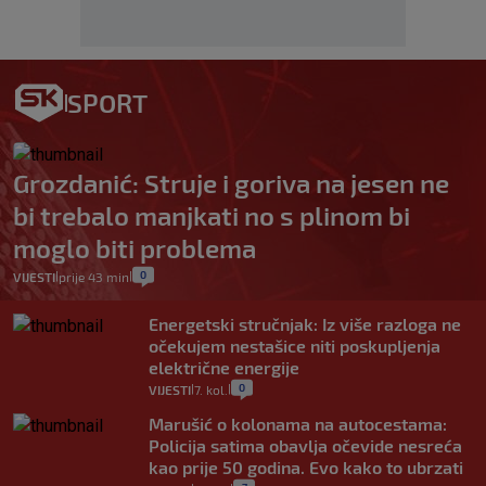
SPORT
Grozdanić: Struje i goriva na jesen ne
bi trebalo manjkati no s plinom bi
moglo biti problema
0
VIJESTI
prije 43 min
|
|
Energetski stručnjak: Iz više razloga ne
očekujem nestašice niti poskupljenja
električne energije
0
VIJESTI
7. kol.
|
|
Marušić o kolonama na autocestama:
Policija satima obavlja očevide nesreća
kao prije 50 godina. Evo kako to ubrzati