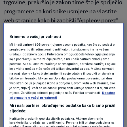
trgovine, prekršio je zakon time što je spriječio
programere da korisnike usmjere na vlastite
web stranice kako bi zaobišli "Appleov porez".
Brinemo o vašoj privatnosti
U slučaju Mete, tvrtka je kažnjena jer je
Mi i naši partneri
603
pohranjujemo osobne podatke, kao što su podaci o
prisiljavala
korisnike Facebooka
i Instagrama
pregledavanju ili jedinstveni identifikatori, i pristupamo im na vašem
uređaju. Odabirom opcije Prihvaćam omogućit ćete tehnologije praćenja
da ili pristanu na
korištenje osobnih podataka
koje podržavaju svrhe za čije pružanje mi i naši partneri obrađujemo
podatke. Ako su alati za praćenje onemogućeni, određeni sadržaj i oglasi
ili plate mjesečnu naknadu kako bi uklonili
koje vidite možda više neće biti toliko relevantni za vas. Možete se vratiti
oglase.
na ovaj izbornik kako biste izmijenili svoje odabire ili povukli pristanak u
bilo kojem trenutku klikom na Upravljaj postavkama poveznicu pri dnu
web-stranice [ili plutajuće ikone u donjem lijevom kutu web stranice, ako
je primjenjivo]. Vaši će se odabiri primijeniti kako je opisano u dijelu Web-
U teoriji, zakon omogućuje bombastične kazne:
mjesto. Za više pojedinosti pogledajte našu Politiku privatnosti.
Dodatne
informacije o vašoj privatnosti
do 10 posto globalnog prometa tvrtke, ili 20
Mi i naši partneri obrađujemo podatke kako bismo pružili
posto za ponovljene prekršaje. No u ovom
sljedeće:
Korištenje preciznih geolokacijskih podataka. Aktivno skeniranje
prvom testu, EU se odlučila za kazne toliko
karakteristika uređaja za identifikaciju. Pohrana i/ili pristup podacima na
uređaju. Personalizirano oglašavanje i sadržaj, mjerenje oglašavanja i