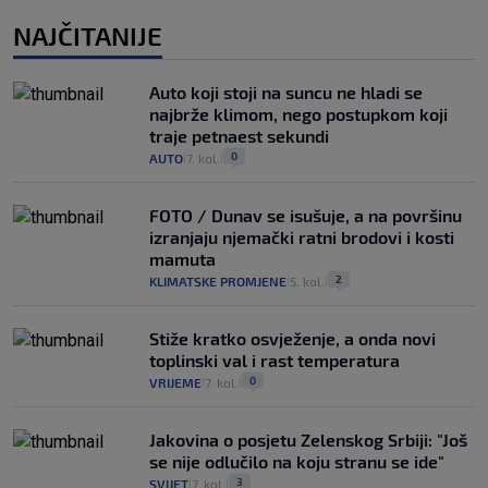
NAJČITANIJE
Auto koji stoji na suncu ne hladi se
najbrže klimom, nego postupkom koji
traje petnaest sekundi
0
AUTO
7. kol.
|
|
FOTO / Dunav se isušuje, a na površinu
izranjaju njemački ratni brodovi i kosti
mamuta
2
KLIMATSKE PROMJENE
5. kol.
|
|
Stiže kratko osvježenje, a onda novi
toplinski val i rast temperatura
0
VRIJEME
7. kol.
|
|
Jakovina o posjetu Zelenskog Srbiji: "Još
se nije odlučilo na koju stranu se ide"
3
SVIJET
7. kol.
|
|