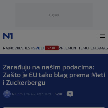
Oglas
NAJNOVIJE
VIJESTI
SVIJET
VRIJEME
N1 TEME
REGIJA
MAG
Zarađuju na našim podacima:
Zašto je EU tako blag prema Meti
i Zuckerbergu
0
N1 Info
SVIJET
24. tra. 2025. 14:21
|
|
|