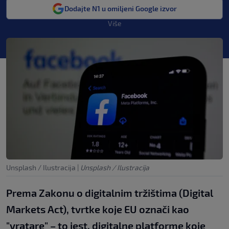
Dodajte N1 u omiljeni Google izvor
Više
Unsplash / Ilustracija
|
Unsplash / Ilustracija
Prema Zakonu o digitalnim tržištima (Digital
Markets Act), tvrtke koje EU označi kao
"vratare" – to jest, digitalne platforme koje