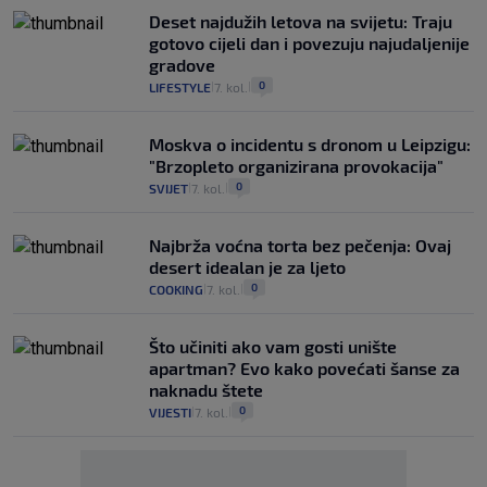
Deset najdužih letova na svijetu: Traju
gotovo cijeli dan i povezuju najudaljenije
gradove
0
LIFESTYLE
7. kol.
|
|
Moskva o incidentu s dronom u Leipzigu:
"Brzopleto organizirana provokacija"
0
SVIJET
7. kol.
|
|
Najbrža voćna torta bez pečenja: Ovaj
desert idealan je za ljeto
0
COOKING
7. kol.
|
|
Što učiniti ako vam gosti unište
apartman? Evo kako povećati šanse za
naknadu štete
0
VIJESTI
7. kol.
|
|