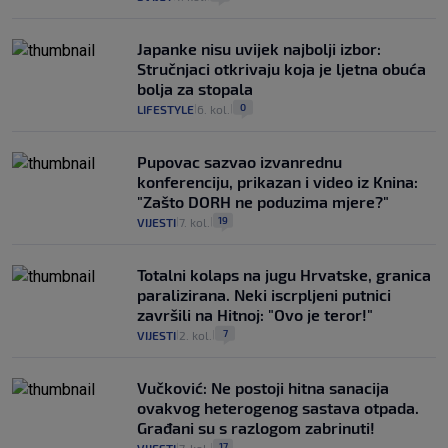
Japanke nisu uvijek najbolji izbor:
Stručnjaci otkrivaju koja je ljetna obuća
bolja za stopala
0
LIFESTYLE
6. kol.
|
|
Pupovac sazvao izvanrednu
konferenciju, prikazan i video iz Knina:
"Zašto DORH ne poduzima mjere?"
19
VIJESTI
7. kol.
|
|
Totalni kolaps na jugu Hrvatske, granica
paralizirana. Neki iscrpljeni putnici
završili na Hitnoj: "Ovo je teror!"
7
VIJESTI
2. kol.
|
|
Vučković: Ne postoji hitna sanacija
ovakvog heterogenog sastava otpada.
Građani su s razlogom zabrinuti!
17
|
|