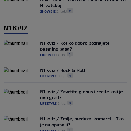
Hrvatskoj
0
SHOWBIZ
3. kol.
|
|
N1 KVIZ
N1 kviz / Koliko dobro poznajete
pasmine pasa?
0
LJUBIMCI
13. lip.
|
|
N1 kviz / Rock & Roll
0
LIFESTYLE
8. lip.
|
|
N1 kviz / Zavrtite globus i recite koji je
ovo grad?
0
LIFESTYLE
2. lip.
|
|
N1 kviz / Zmije, meduze, komarci... Tko
je najopasniji?
0
LIFESTYLE
1. lip.
|
|