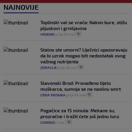
0
VIJESTI
2. kol.
NAJNOVIJE
|
|
Izračunali smo koliko košta putovanje
automobilom na Hvar iz Zagreba, a
Toplinski val se vraća: Nakon bure, stižu
koliko iz Osijeka
pljuskovi i grmljavina
14
VIJESTI
2. kol.
|
|
0
VRIJEME
prije 29 min
|
|
Stalno ste umorni? Liječnici upozoravaju
da bi uzrok mogao biti nedostatak ovog
važnog nutrijenta
0
ZDRAVLJE
prije 48 min
|
|
Slavonski Brod: Pronađeno tijelo
muškarca, sumnja se na nasilnu smrt
0
CRNA KRONIKA
prije 49 min
|
|
Pogačice za 15 minuta: Mekane su,
prozračne i tražit ćete još jednu turu
0
COOKING
7. kol.
|
|