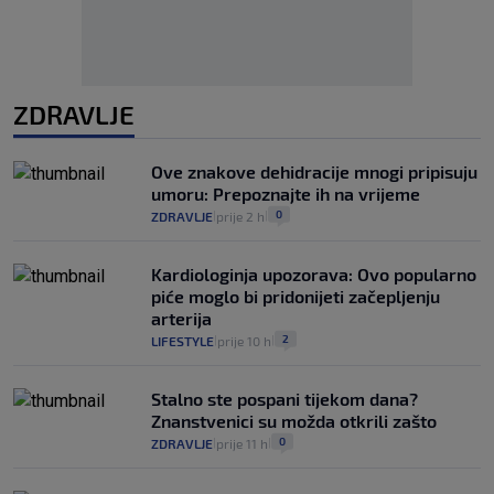
ZDRAVLJE
Ove znakove dehidracije mnogi pripisuju
umoru: Prepoznajte ih na vrijeme
0
ZDRAVLJE
prije 2 h
|
|
Kardiologinja upozorava: Ovo popularno
piće moglo bi pridonijeti začepljenju
arterija
2
LIFESTYLE
prije 10 h
|
|
Stalno ste pospani tijekom dana?
Znanstvenici su možda otkrili zašto
0
ZDRAVLJE
prije 11 h
|
|