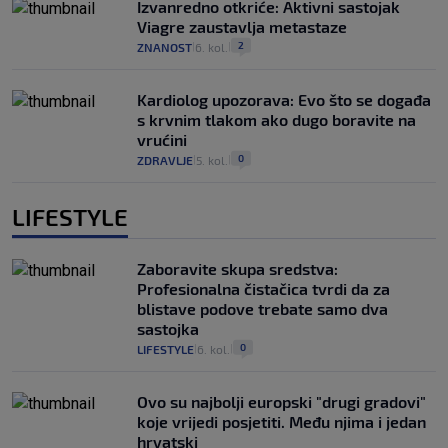
Izvanredno otkriće: Aktivni sastojak
Viagre zaustavlja metastaze
2
ZNANOST
6. kol.
|
|
Kardiolog upozorava: Evo što se događa
s krvnim tlakom ako dugo boravite na
vrućini
0
ZDRAVLJE
5. kol.
|
|
LIFESTYLE
Zaboravite skupa sredstva:
Profesionalna čistačica tvrdi da za
blistave podove trebate samo dva
sastojka
0
LIFESTYLE
6. kol.
|
|
Ovo su najbolji europski "drugi gradovi"
koje vrijedi posjetiti. Među njima i jedan
hrvatski