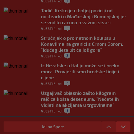
7
VIJESTI
4. kol.
|
|
Tadić: Krško je u boljoj poziciji od
nuklearki u Mađarskoj i Rumunjskoj jer
se vodilo računa o važnoj stvari
5
VIJESTI
4. kol.
|
|
Stručnjak o prometnom kolapsu u
Konavlima na granici s Crnom Gorom:
"Idućeg ljeta bit će još gore"
3
VIJESTI
4. kol.
|
|
Iz Hrvatske u Italiju može se i preko
mora. Provjerili smo brodske linije i
cijene
2
VIJESTI
3. kol.
|
|
Uzgajivač objasnio zašto kilogram
rajčica košta deset eura: "Nećete ih
vidjeti na akcijama u trgovinama"
8
VIJESTI
3. kol.
|
|
Selidba je jedno od stresnijih iskustava.
Evo aktualnih cijena i nekoliko savjeta
Idi na Sport
da prođe što lakše i jeftinije