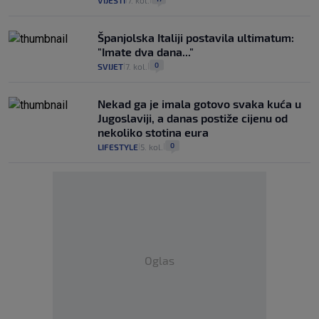
VIJESTI
7. kol.
Španjolska Italiji postavila ultimatum:
"Imate dva dana..."
0
SVIJET
7. kol.
|
|
Nekad ga je imala gotovo svaka kuća u
Jugoslaviji, a danas postiže cijenu od
nekoliko stotina eura
0
LIFESTYLE
5. kol.
|
|
Oglas