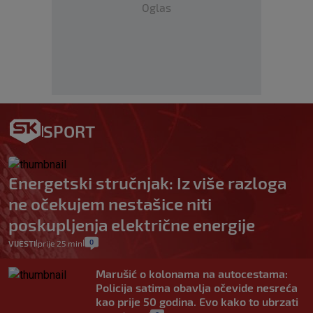
Oglas
SPORT
Energetski stručnjak: Iz više razloga
ne očekujem nestašice niti
poskupljenja električne energije
0
VIJESTI
prije 25 min
|
|
Marušić o kolonama na autocestama:
Policija satima obavlja očevide nesreća
kao prije 50 godina. Evo kako to ubrzati