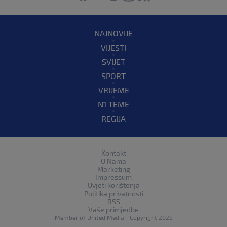
NAJNOVIJE
VIJESTI
SVIJET
SPORT
VRIJEME
N1 TEME
REGIJA
Kontakt
O Nama
Marketing
Impressum
Uvjeti korištenja
Politika privatnosti
RSS
Vaše primjedbe
Member of
United Media
- Copyright 2026