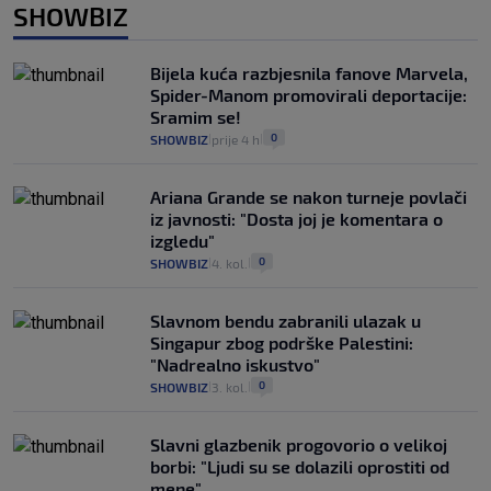
SHOWBIZ
Bijela kuća razbjesnila fanove Marvela,
Spider-Manom promovirali deportacije:
Sramim se!
0
SHOWBIZ
prije 4 h
|
|
Ariana Grande se nakon turneje povlači
iz javnosti: "Dosta joj je komentara o
izgledu"
0
SHOWBIZ
4. kol.
|
|
Slavnom bendu zabranili ulazak u
Singapur zbog podrške Palestini:
"Nadrealno iskustvo"
0
SHOWBIZ
3. kol.
|
|
Slavni glazbenik progovorio o velikoj
borbi: "Ljudi su se dolazili oprostiti od
mene"