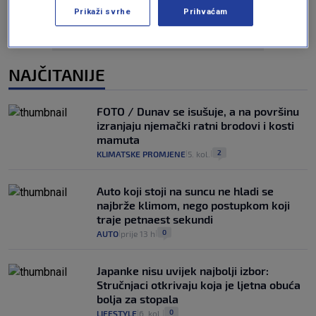
Prikaži svrhe
Prihvaćam
NAJČITANIJE
FOTO / Dunav se isušuje, a na površinu
izranjaju njemački ratni brodovi i kosti
mamuta
2
KLIMATSKE PROMJENE
5. kol.
|
|
Auto koji stoji na suncu ne hladi se
najbrže klimom, nego postupkom koji
traje petnaest sekundi
0
AUTO
prije 13 h
|
|
Japanke nisu uvijek najbolji izbor:
Stručnjaci otkrivaju koja je ljetna obuća
bolja za stopala
0
LIFESTYLE
6. kol.
|
|