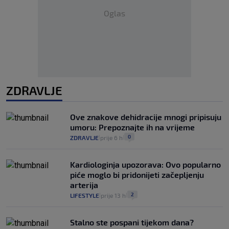
Oglas
ZDRAVLJE
Ove znakove dehidracije mnogi pripisuju
umoru: Prepoznajte ih na vrijeme
0
ZDRAVLJE
prije 6 h
|
|
Kardiologinja upozorava: Ovo popularno
piće moglo bi pridonijeti začepljenju
arterija
2
LIFESTYLE
prije 13 h
|
|
Stalno ste pospani tijekom dana?