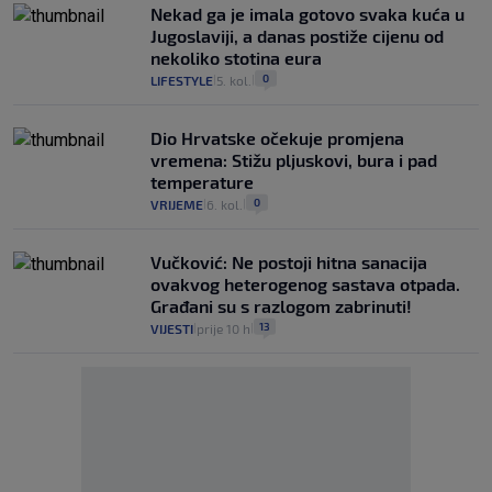
Nekad ga je imala gotovo svaka kuća u
Jugoslaviji, a danas postiže cijenu od
nekoliko stotina eura
0
LIFESTYLE
5. kol.
|
|
Dio Hrvatske očekuje promjena
vremena: Stižu pljuskovi, bura i pad
temperature
0
VRIJEME
6. kol.
|
|
Vučković: Ne postoji hitna sanacija
ovakvog heterogenog sastava otpada.
Građani su s razlogom zabrinuti!
13
VIJESTI
prije 10 h
|
|