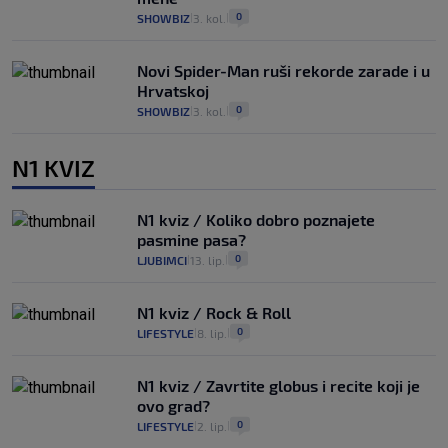
0
SHOWBIZ
3. kol.
|
|
Novi Spider-Man ruši rekorde zarade i u
Hrvatskoj
0
SHOWBIZ
3. kol.
|
|
N1 KVIZ
N1 kviz / Koliko dobro poznajete
pasmine pasa?
0
LJUBIMCI
13. lip.
|
|
N1 kviz / Rock & Roll
0
LIFESTYLE
8. lip.
|
|
N1 kviz / Zavrtite globus i recite koji je
ovo grad?
0
LIFESTYLE
2. lip.
|
|