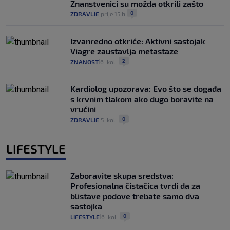
Znanstvenici su možda otkrili zašto
0
ZDRAVLJE
prije 15 h
|
|
Izvanredno otkriće: Aktivni sastojak
Viagre zaustavlja metastaze
2
ZNANOST
6. kol.
|
|
Kardiolog upozorava: Evo što se događa
s krvnim tlakom ako dugo boravite na
vrućini
0
ZDRAVLJE
5. kol.
|
|
LIFESTYLE
Zaboravite skupa sredstva:
Profesionalna čistačica tvrdi da za
blistave podove trebate samo dva
sastojka
0
LIFESTYLE
6. kol.
|
|