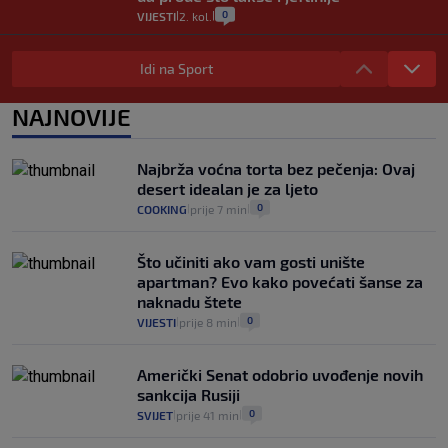
0
VIJESTI
2. kol.
|
|
Izračunali smo koliko košta putovanje
automobilom na Hvar iz Zagreba, a
Idi na Sport
koliko iz Osijeka
14
VIJESTI
2. kol.
NAJNOVIJE
|
|
"Kći je otišla na more, a zaboravila
zdravstvenu iskaznicu". Kakva su prava
Najbrža voćna torta bez pečenja: Ovaj
pacijenata izvan mjesta prebivališta?
desert idealan je za ljeto
1
VIJESTI
1. kol.
|
|
0
COOKING
prije 7 min
|
|
Što učiniti ako vam gosti unište
apartman? Evo kako povećati šanse za
naknadu štete
0
VIJESTI
prije 8 min
|
|
Američki Senat odobrio uvođenje novih
sankcija Rusiji
0
SVIJET
prije 41 min
|
|