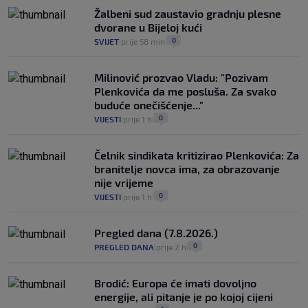
Žalbeni sud zaustavio gradnju plesne
dvorane u Bijeloj kući
0
SVIJET
prije 58 min
|
|
Milinović prozvao Vladu: "Pozivam
Plenkovića da me posluša. Za svako
buduće onečišćenje..."
0
VIJESTI
prije 1 h
|
|
Čelnik sindikata kritizirao Plenkovića: Za
branitelje novca ima, za obrazovanje
nije vrijeme
0
VIJESTI
prije 1 h
|
|
Pregled dana (7.8.2026.)
0
PREGLED DANA
prije 2 h
|
|
Brodić: Europa će imati dovoljno
energije, ali pitanje je po kojoj cijeni