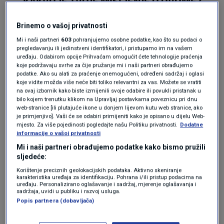
KAKVO JE TVOJE MIŠLJENJE O OVOME?
Pridruži se raspravi ili pročitaj komentare
Brinemo o vašoj privatnosti
Mi i naši partneri
603
pohranjujemo osobne podatke, kao što su podaci o
Budi prvi koji će ostaviti komentar
pregledavanju ili jedinstveni identifikatori, i pristupamo im na vašem
uređaju. Odabirom opcije Prihvaćam omogućit ćete tehnologije praćenja
koje podržavaju svrhe za čije pružanje mi i naši partneri obrađujemo
podatke. Ako su alati za praćenje onemogućeni, određeni sadržaj i oglasi
koje vidite možda više neće biti toliko relevantni za vas. Možete se vratiti
Pratite nas na društvenim mrežama
na ovaj izbornik kako biste izmijenili svoje odabire ili povukli pristanak u
bilo kojem trenutku klikom na Upravljaj postavkama poveznicu pri dnu
web-stranice [ili plutajuće ikone u donjem lijevom kutu web stranice, ako
je primjenjivo]. Vaši će se odabiri primijeniti kako je opisano u dijelu Web-
mjesto. Za više pojedinosti pogledajte našu Politiku privatnosti.
Dodatne
informacije o vašoj privatnosti
Mi i naši partneri obrađujemo podatke kako bismo pružili
sljedeće:
Korištenje preciznih geolokacijskih podataka. Aktivno skeniranje
karakteristika uređaja za identifikaciju. Pohrana i/ili pristup podacima na
uređaju. Personalizirano oglašavanje i sadržaj, mjerenje oglašavanja i
sadržaja, uvidi u publiku i razvoj usluga.
Oglas
Popis partnera (dobavljača)