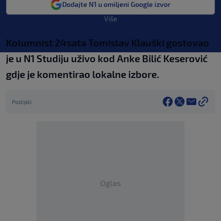
Dodajte N1 u omiljeni Google izvor
Više
Kolumnist 24sata Tomislav Klauški gostovao
je u N1 Studiju uživo kod Anke Bilić Keserović
gdje je komentirao lokalne izbore.
Podijeli
Oglas