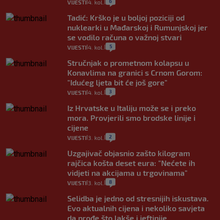
6
VIJESTI
4. kol.
|
|
Tadić: Krško je u boljoj poziciji od
nuklearki u Mađarskoj i Rumunjskoj jer
se vodilo računa o važnoj stvari
5
VIJESTI
4. kol.
|
|
Stručnjak o prometnom kolapsu u
Konavlima na granici s Crnom Gorom:
"Idućeg ljeta bit će još gore"
3
VIJESTI
4. kol.
|
|
Iz Hrvatske u Italiju može se i preko
mora. Provjerili smo brodske linije i
cijene
2
VIJESTI
3. kol.
|
|
Uzgajivač objasnio zašto kilogram
rajčica košta deset eura: "Nećete ih
vidjeti na akcijama u trgovinama"
8
VIJESTI
3. kol.
|
|
Selidba je jedno od stresnijih iskustava.
Evo aktualnih cijena i nekoliko savjeta
da prođe što lakše i jeftinije