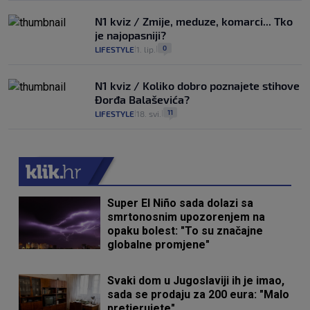
N1 kviz / Zmije, meduze, komarci... Tko
je najopasniji?
0
LIFESTYLE
1. lip.
|
|
N1 kviz / Koliko dobro poznajete stihove
Đorđa Balaševića?
11
LIFESTYLE
18. svi.
|
|
Super El Niño sada dolazi sa
smrtonosnim upozorenjem na
opaku bolest: "To su značajne
globalne promjene"
Svaki dom u Jugoslaviji ih je imao,
sada se prodaju za 200 eura: "Malo
pretjerujete"