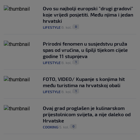
Ovo su najbolji europski "drugi gradovi"
koje vrijedi posjetiti. Među njima i jedan
hrvatski
0
LIFESTYLE
6. kol.
|
|
Prirodni fenomen u susjedstvu pruža
spas od vrućina, u špilji tijekom cijele
godine 11 stupnjeva
1
LIFESTYLE
6. kol.
|
|
FOTO, VIDEO/ Kupanje s konjima hit
među turistima na hrvatskoj obali
1
LIFESTYLE
6. kol.
|
|
Ovaj grad proglašen je kulinarskom
prijestolnicom svijeta, a nije daleko od
Hrvatske
0
COOKING
5. kol.
|
|