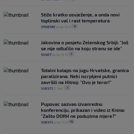
Stiže kratko osvježenje, a onda novi
toplinski val i rast temperatura
0
VRIJEME
prije 14 h
|
|
Jakovina o posjetu Zelenskog Srbiji: "Još
se nije odlučilo na koju stranu se ide"
1
SVIJET
prije 12 h
|
|
Totalni kolaps na jugu Hrvatske, granica
paralizirana. Neki iscrpljeni putnici
završili na Hitnoj: "Ovo je teror!"
7
VIJESTI
2. kol.
|
|
Pupovac sazvao izvanrednu
konferenciju, prikazan i video iz Knina:
"Zašto DORH ne poduzima mjere?"
14
VIJESTI
prije 11 h
|
|