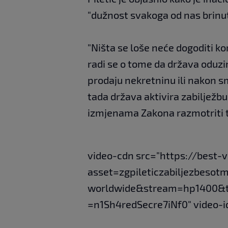
"dužnost svakoga od nas brinut
"Ništa se loše neće dogoditi ko
radi se o tome da država oduzi
prodaju nekretninu ili nakon sm
tada država aktivira zabilježbu"
izmjenama Zakona razmotriti 
video-cdn src="https://best-
asset=zgpileticzabiljezbesotm
worldwide&stream=hp1400&
=n1Sh4redSecre7iNf0" video-i