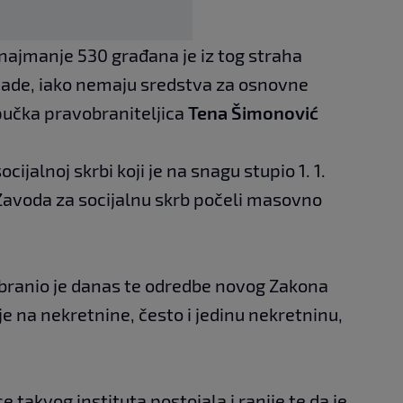
ajmanje 530 građana je iz tog straha
nade, iako nemaju sredstva za osnovne
 pučka pravobraniteljica
Tena Šimonović
ijalnoj skrbi koji je na snagu stupio 1. 1.
i Zavoda za socijalnu skrb počeli masovno
branio je danas te odredbe novog Zakona
 na nekretnine, često i jedinu nekretninu,
ce takvog instituta postojala i ranije te da je