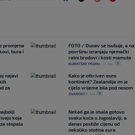
je promjena
FOTO / Dunav se isušuje, a na
ovi, bura i
površinu izranjaju njemački
ratni brodovi i kosti mamuta
1
KLIMATSKE PROMJENE
5. kol.
|
|
oj najavi
Kako je otkriven osmi
kih
kontinent? Zealandija im je
od za
cijelo vrijeme bila pod nosom
0
ZNANOST
6. kol.
|
|
ajbolji
Nekad ga je imala gotovo
rivaju koja
svaka kuća u Jugoslaviji, a
 za stopala
danas postiže cijenu od
nekoliko stotina eura