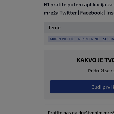
N1 pratite putem aplikacija za
mreža
Twitter
|
Facebook
|
Ins
Teme
MARIN PILETIĆ
NEKRETNINE
SOCIJ
KAKVO JE TV
Pridruži se r
Budi prvi 
Pratite nas na društvenim mr