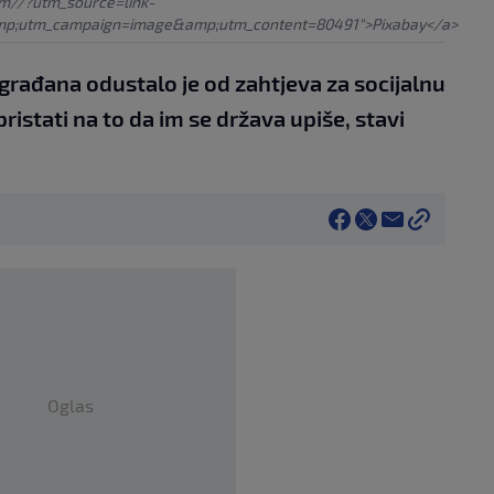
om//?utm_source=link-
mp;utm_campaign=image&amp;utm_content=80491">Pixabay</a>
građana odustalo je od zahtjeva za socijalnu
ristati na to da im se država upiše, stavi
Oglas