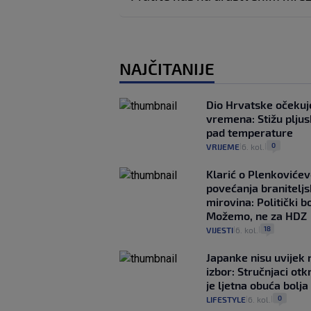
NAJČITANIJE
Dio Hrvatske očeku
vremena: Stižu pljusk
pad temperature
0
VRIJEME
6. kol.
|
|
Klarić o Plenkovićev
povećanja braniteljs
mirovina: Politički b
Možemo, ne za HDZ
18
VIJESTI
6. kol.
|
|
Japanke nisu uvijek n
izbor: Stručnjaci otk
je ljetna obuća bolja
0
LIFESTYLE
6. kol.
|
|