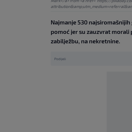
Mark</a> from <a href="https://pixabay.c
attribution&amp;utm_medium=referral&a
Najmanje 530 najsiromašnijih 
pomoć jer su zauzvrat morali p
zabilježbu, na nekretnine.
Podijeli