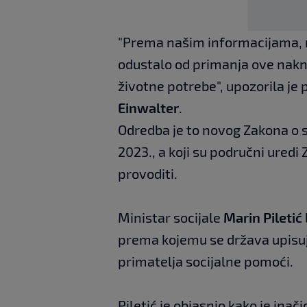
"Prema našim informacijama, n
odustalo od primanja ove nak
životne potrebe", upozorila je
Einwalter
.
Odredba je to novog Zakona o soc
2023., a koji su područni ured
provoditi.
Ministar socijale
Marin Piletić
prema kojemu se država upisuje
primatelja socijalne pomoći.
Piletić je objasnio kako je inači