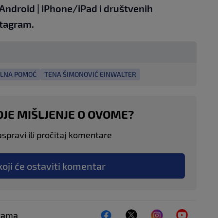
Android
|
iPhone/iPad
i društvenih
tagram.
ALNA POMOĆ
TENA ŠIMONOVIĆ EINWALTER
OJE MIŠLJENJE O OVOME?
aspravi ili pročitaj komentare
koji će ostaviti komentar
ežama