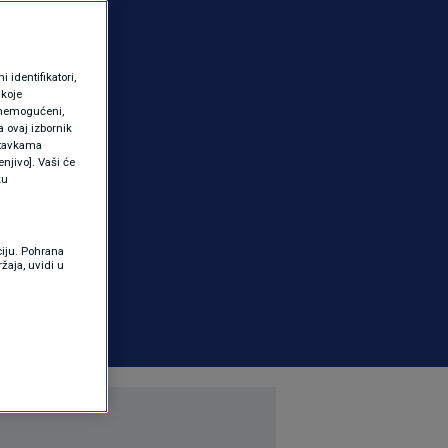
identifikatori,
 koje
 onemogućeni,
a ovaj izbornik
ostavkama
njivo]. Vaši će
ku
ciju. Pohrana
žaja, uvidi u