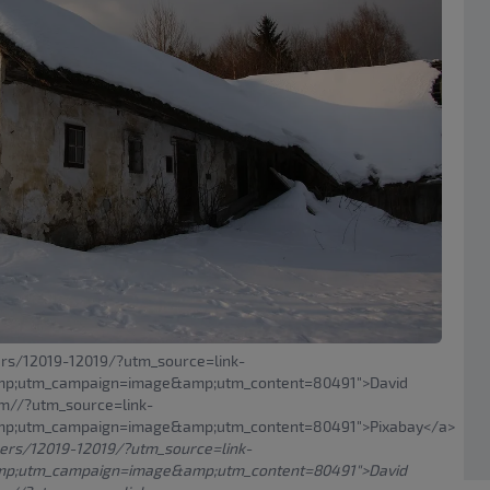
ers/12019-12019/?utm_source=link-
amp;utm_campaign=image&amp;utm_content=80491">David
om//?utm_source=link-
mp;utm_campaign=image&amp;utm_content=80491">Pixabay</a>
sers/12019-12019/?utm_source=link-
mp;utm_campaign=image&amp;utm_content=80491">David