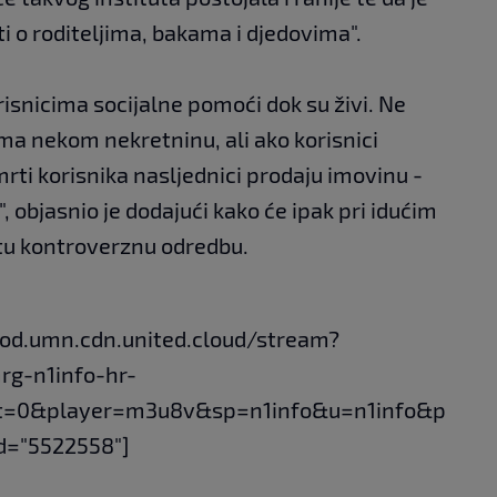
i o roditeljima, bakama i djedovima".
risnicima socijalne pomoći dok su živi. Ne
ma nekom nekretninu, ali ako korisnici
rti korisnika nasljednici prodaju imovinu -
, objasnio je dodajući kako će ipak pri idućim
tu kontroverznu odredbu.
vod.umn.cdn.united.cloud/stream?
rg-n1info-hr-
t=0&player=m3u8v&sp=n1info&u=n1info&p
d="5522558"]