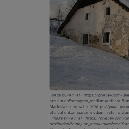
Image by <a href="https://pixabay.com/us
attribution&amp;utm_medium=referral&
Mark</a> from <a href="https://pixabay.c
attribution&amp;utm_medium=referral&a
|
Image by <a href="https://pixabay.com/u
attribution&amp;utm_medium=referral&a