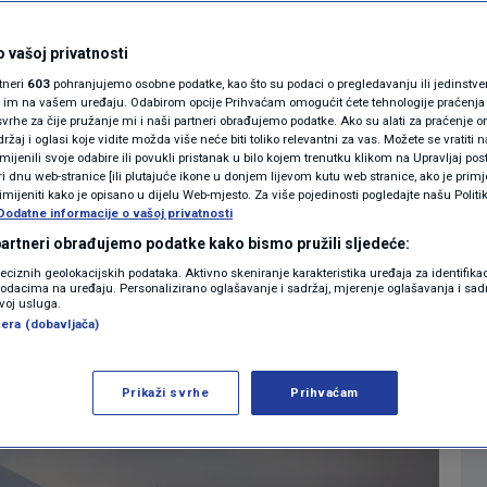
h odustalo od
MAGAZIN
N1 KOMENTAR
 vašoj privatnosti
ade jer im se država
rtneri
603
pohranjujemo osobne podatke, kao što su podaci o pregledavanju ili jedinstveni 
KOLUMNE
o im na vašem uređaju. Odabirom opcije Prihvaćam omogućit ćete tehnologije praćenja
u
vrhe za čije pružanje mi i naši partneri obrađujemo podatke. Ako su alati za praćenje
žaj i oglasi koje vidite možda više neće biti toliko relevantni za vas. Možete se vratiti n
N1(DIS)INFO
zmijenili svoje odabire ili povukli pristanak u bilo kojem trenutku klikom na Upravljaj p
i dnu web-stranice [ili plutajuće ikone u donjem lijevom kutu web stranice, ako je primje
0
. 10:52
VIJESTI
komentara
|
|
KLIMATSKE PROMJENE
rimijeniti kako je opisano u dijelu Web-mjesto. Za više pojedinosti pogledajte našu Politi
Dodatne informacije o vašoj privatnosti
FOTO
 partneri obrađujemo podatke kako bismo pružili sljedeće:
Više
reciznih geolokacijskih podataka. Aktivno skeniranje karakteristika uređaja za identifika
p podacima na uređaju. Personalizirano oglašavanje i sadržaj, mjerenje oglašavanja i sadr
VIDEO
zvoj usluga.
era (dobavljača)
Prikaži svrhe
Prihvaćam