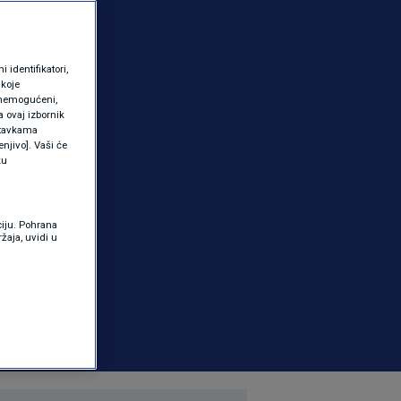
identifikatori,
 koje
 onemogućeni,
a ovaj izbornik
ostavkama
njivo]. Vaši će
ku
ciju. Pohrana
žaja, uvidi u