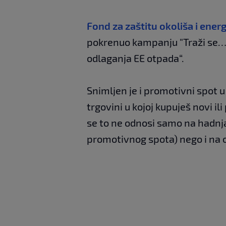
Fond za zaštitu okoliša i ener
pokrenuo kampanju "Traži se… 
odlaganja EE otpada“.
Snimljen je i promotivni spot u
trgovini u kojoj kupuješ novi 
se to ne odnosi samo na hadnja
promotivnog spota) nego i na o