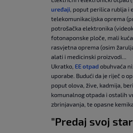
uređaji
, poput perilica rublja i
telekomunikacijska oprema (pri
potrošačka elektronika (videok
fotonaponske ploče, mali kućans
rasvjetna oprema (osim žarulja 
alati i medicinski proizvodi...
Ukratko,
EE otpad
obuhvaća niz
uporabe. Budući da je riječ o 
poput olova, žive, kadmija, ber
komunalnog otpada i ostalih v
zbrinjavanja, te opasne kemika
"Predaj svoj star