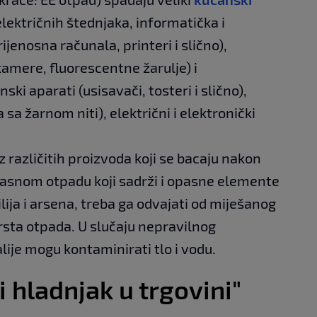
 električnih štednjaka, informatička i
jenosna računala, printeri i slično),
amere, fluorescentne žarulje) i
ki aparati (usisavači, tosteri i slično),
sa žarnom niti), električni i elektronički
 različitih proizvoda koji se bacaju nakon
opasnom otpadu koji sadrži i opasne elemente
ilija i arsena, treba ga odvajati od miješanog
rsta otpada. U slučaju nepravilnog
lije mogu kontaminirati tlo i vodu.
i hladnjak u trgovini"