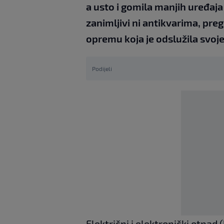
a usto i gomila manjih uređaja 
zanimljivi ni antikvarima, prego
opremu koja je odslužila svoje 
Podijeli
Električni i elektronički otpad 