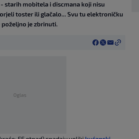
- starih mobitela i discmana koji nisu
rjeli toster ili glačalo... Svu tu elektroničku
poželjno je zbrinuti.
Oglas
(kraće: EE otpad) spadaju veliki
kućanski