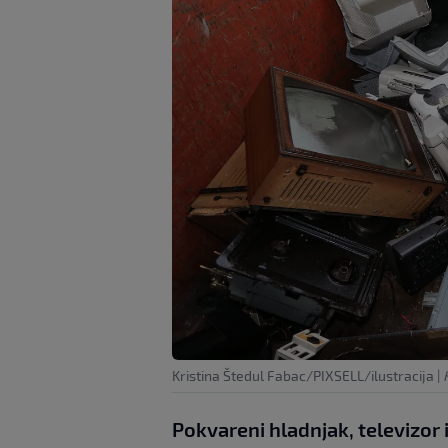
Kristina Štedul Fabac/PIXSELL/ilustracija
|
Pokvareni hladnjak, televizor i