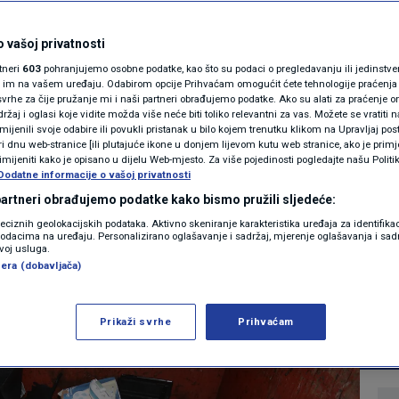
ri hladnjak,
MAGAZIN
N1 KOMENTAR
 vašoj privatnosti
ilu razne
rtneri
603
pohranjujemo osobne podatke, kao što su podaci o pregledavanju ili jedinstveni 
KOLUMNE
o im na vašem uređaju. Odabirom opcije Prihvaćam omogućit ćete tehnologije praćenja
 otpad. Evo kako ih
vrhe za čije pružanje mi i naši partneri obrađujemo podatke. Ako su alati za praćenje
žaj i oglasi koje vidite možda više neće biti toliko relevantni za vas. Možete se vratiti n
N1(DIS)INFO
no zbrinuti
zmijenili svoje odabire ili povukli pristanak u bilo kojem trenutku klikom na Upravljaj p
i dnu web-stranice [ili plutajuće ikone u donjem lijevom kutu web stranice, ako je primje
KLIMATSKE PROMJENE
rimijeniti kako je opisano u dijelu Web-mjesto. Za više pojedinosti pogledajte našu Politi
Dodatne informacije o vašoj privatnosti
0
2025. 22:35
21:55
VIJESTI
komentara
>
|
|
FOTO
 partneri obrađujemo podatke kako bismo pružili sljedeće:
reciznih geolokacijskih podataka. Aktivno skeniranje karakteristika uređaja za identifika
p podacima na uređaju. Personalizirano oglašavanje i sadržaj, mjerenje oglašavanja i sadr
VIDEO
zvoj usluga.
Više
era (dobavljača)
Prikaži svrhe
Prihvaćam