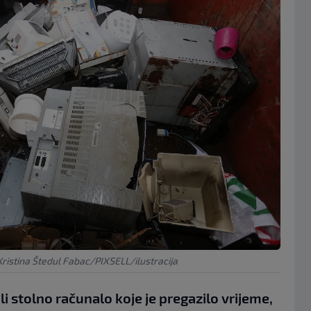
Kristina Štedul Fabac/PIXSELL/ilustracija
li stolno računalo koje je pregazilo vrijeme,