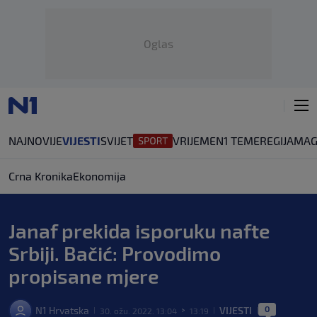
Oglas
NAJNOVIJE
VIJESTI
SVIJET
VRIJEME
N1 TEME
REGIJA
MAG
Crna Kronika
Ekonomija
Janaf prekida isporuku nafte
Srbiji. Bačić: Provodimo
propisane mjere
0
N1 Hrvatska
VIJESTI
30. ožu. 2022. 13:04
13:19
|
>
|
|