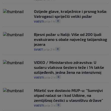
Ozljede glave, kralježnice i prsnog koša:
Vatrogasci spriječili veliki požar
0
VIJESTI
prije 1 h
|
|
Bjesni požar u Italiji: Više od 200 ljudi
evakuirano s obale najvećeg talijanskog
jezera
0
SVIJET
prije 2 h
|
|
VIDEO / Ministarstvo zdravstva: U
sudaru vlakova šestero teže i 14 lakše
ozlijeđenih, jedna žena na intenzivnoj
0
VIJESTI
prije 2 h
|
|
Miletić sve dostavio MUP-u: "Sumnjivi
otpad nalazi se i kod Udbine, na
zemljišnoj čestici u vlasništvu države"
0
VIJESTI
prije 3 h
|
|