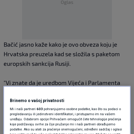
Oglas
Bačić jasno kaže kako je ovo obveza koju je
Hrvatska preuzela kad se složila s paketom
europskih sankcija Rusiji.
"Vi znate da je uredbom Vijeća i Parlamenta
EU-a utvrđen paket mjera za ograničavanje
Brinemo o vašoj privatnosti
postupanja poduzetnika, država i tvrtki na
Mi i naši partneri
603
pohranjujemo osobne podatke, kao što su podaci o
prostoru EU-a u odnosu prema ruskom
pregledavanju ili jedinstveni identifikatori, i pristupamo im na vašem
uređaju. Odabirom opcije Prihvaćam omogućit ćete tehnologije praćenja
gospodarstvu i poduzećima", objašnjava Bačić.
koje podržavaju svrhe za čije pružanje mi i naši partneri obrađujemo
"U tom kontekstu sam iščitao i
jučerašnje
podatke. Ako su alati za praćenje onemogućeni, određeni sadržaj i oglasi