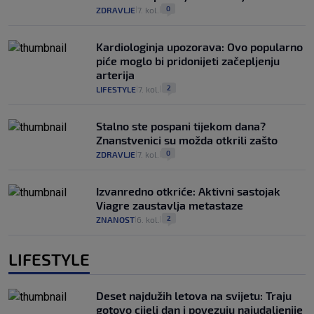
0
ZDRAVLJE
7. kol.
|
|
Kardiologinja upozorava: Ovo popularno
piće moglo bi pridonijeti začepljenju
arterija
2
LIFESTYLE
7. kol.
|
|
Stalno ste pospani tijekom dana?
Znanstvenici su možda otkrili zašto
0
ZDRAVLJE
7. kol.
|
|
Izvanredno otkriće: Aktivni sastojak
Viagre zaustavlja metastaze
2
ZNANOST
6. kol.
|
|
LIFESTYLE
Deset najdužih letova na svijetu: Traju
gotovo cijeli dan i povezuju najudaljenije