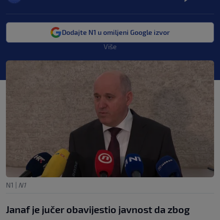
Dodajte N1 u omiljeni Google izvor
Više
N1
|
N1
Janaf je jučer obavijestio javnost da zbog