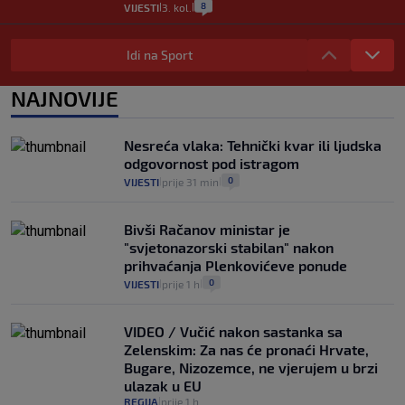
8
VIJESTI
3. kol.
|
|
Selidba je jedno od stresnijih iskustava.
Evo aktualnih cijena i nekoliko savjeta
Idi na Sport
da prođe što lakše i jeftinije
0
VIJESTI
2. kol.
NAJNOVIJE
|
|
Izračunali smo koliko košta putovanje
automobilom na Hvar iz Zagreba, a
Nesreća vlaka: Tehnički kvar ili ljudska
koliko iz Osijeka
odgovornost pod istragom
14
VIJESTI
2. kol.
|
|
0
VIJESTI
prije 31 min
|
|
Bivši Račanov ministar je
"svjetonazorski stabilan" nakon
prihvaćanja Plenkovićeve ponude
0
VIJESTI
prije 1 h
|
|
VIDEO / Vučić nakon sastanka sa
Zelenskim: Za nas će pronaći Hrvate,
Bugare, Nizozemce, ne vjerujem u brzi
ulazak u EU
REGIJA
prije 1 h
|