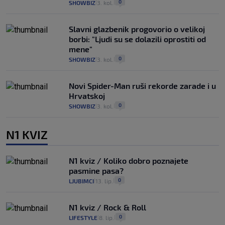
0
SHOWBIZ
3. kol.
|
|
Slavni glazbenik progovorio o velikoj
borbi: "Ljudi su se dolazili oprostiti od
mene"
0
SHOWBIZ
3. kol.
|
|
Novi Spider-Man ruši rekorde zarade i u
Hrvatskoj
0
SHOWBIZ
3. kol.
|
|
N1 KVIZ
N1 kviz / Koliko dobro poznajete
pasmine pasa?
0
LJUBIMCI
13. lip.
|
|
N1 kviz / Rock & Roll
0
LIFESTYLE
8. lip.
|
|