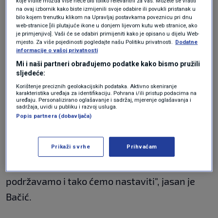
koje vidite možda više neće biti toliko relevantni za vas. Možete se vratiti
priopćenje Janafa
koji je na temelju
na ovaj izbornik kako biste izmijenili svoje odabire ili povukli pristanak u
bilo kojem trenutku klikom na Upravljaj postavkama poveznicu pri dnu
spomenute uredbe dužan obustaviti isporuku
web-stranice [ili plutajuće ikone u donjem lijevom kutu web stranice, ako
je primjenjivo]. Vaši će se odabiri primijeniti kako je opisano u dijelu Web-
sirove nafte NIS-u iz razloga što je većinski
mjesto. Za više pojedinosti pogledajte našu Politiku privatnosti.
Dodatne
informacije o vašoj privatnosti
vlsnik Gazpromnjeft i na taj način, jasno, Janaf
Mi i naši partneri obrađujemo podatke kako bismo pružili
je to trebao napraviti", govori.
sljedeće:
Korištenje preciznih geolokacijskih podataka. Aktivno skeniranje
karakteristika uređaja za identifikaciju. Pohrana i/ili pristup podacima na
uređaju. Personalizirano oglašavanje i sadržaj, mjerenje oglašavanja i
"Nema se tu što dodati. Mi smo kao država
sadržaja, uvidi u publiku i razvoj usluga.
Popis partnera (dobavljača)
članica prihvatili takvu uredbu, ne samo prema
toj tvrtci, nego i drugima i moramo provoditi,
Prikaži svrhe
Prihvaćam
kao dogovor članica EU-a, mjere koje su
propisane. Ne samo provoditi, mi ih
podržavamo i tako ćemo nastaviti", jasan je
Bačić.