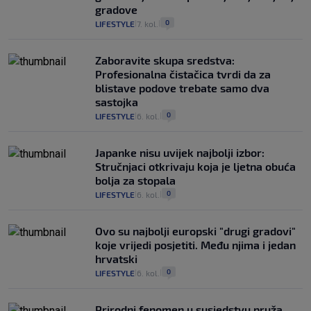
gradove
0
LIFESTYLE
7. kol.
|
|
Zaboravite skupa sredstva:
Profesionalna čistačica tvrdi da za
blistave podove trebate samo dva
sastojka
0
LIFESTYLE
6. kol.
|
|
Japanke nisu uvijek najbolji izbor:
Stručnjaci otkrivaju koja je ljetna obuća
bolja za stopala
0
LIFESTYLE
6. kol.
|
|
Ovo su najbolji europski "drugi gradovi"
koje vrijedi posjetiti. Među njima i jedan
hrvatski
0
LIFESTYLE
6. kol.
|
|
Prirodni fenomen u susjedstvu pruža