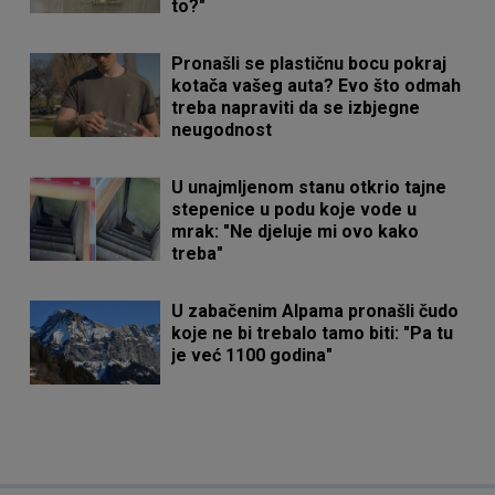
to?"
Pronašli se plastičnu bocu pokraj
kotača vašeg auta? Evo što odmah
treba napraviti da se izbjegne
neugodnost
U unajmljenom stanu otkrio tajne
stepenice u podu koje vode u
mrak: "Ne djeluje mi ovo kako
treba"
U zabačenim Alpama pronašli čudo
koje ne bi trebalo tamo biti: "Pa tu
je već 1100 godina"