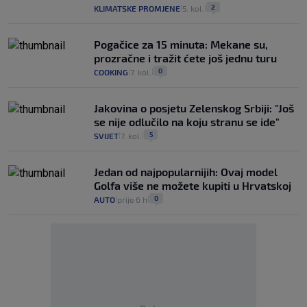
2
KLIMATSKE PROMJENE
5. kol.
|
|
Pogačice za 15 minuta: Mekane su,
prozračne i tražit ćete još jednu turu
0
COOKING
7. kol.
|
|
Jakovina o posjetu Zelenskog Srbiji: "Još
se nije odlučilo na koju stranu se ide"
5
SVIJET
7. kol.
|
|
Jedan od najpopularnijih: Ovaj model
Golfa više ne možete kupiti u Hrvatskoj
0
AUTO
prije 6 h
|
|