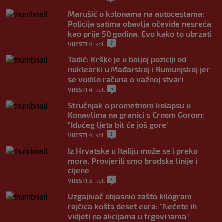
Marušić o kolonama na autocestama:
Policija satima obavlja očevide nesreća
kao prije 50 godina. Evo kako to ubrzati
7
VIJESTI
4. kol.
|
|
Tadić: Krško je u boljoj poziciji od
nuklearki u Mađarskoj i Rumunjskoj jer
se vodilo računa o važnoj stvari
5
VIJESTI
4. kol.
|
|
Stručnjak o prometnom kolapsu u
Konavlima na granici s Crnom Gorom:
"Idućeg ljeta bit će još gore"
3
VIJESTI
4. kol.
|
|
Iz Hrvatske u Italiju može se i preko
mora. Provjerili smo brodske linije i
cijene
2
VIJESTI
3. kol.
|
|
Uzgajivač objasnio zašto kilogram
rajčica košta deset eura: "Nećete ih
vidjeti na akcijama u trgovinama"