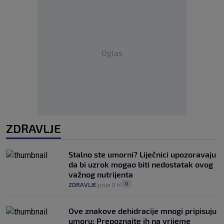
Oglas
ZDRAVLJE
Stalno ste umorni? Liječnici upozoravaju
da bi uzrok mogao biti nedostatak ovog
važnog nutrijenta
0
ZDRAVLJE
prije 9 h
|
|
Ove znakove dehidracije mnogi pripisuju
umoru: Prepoznajte ih na vrijeme