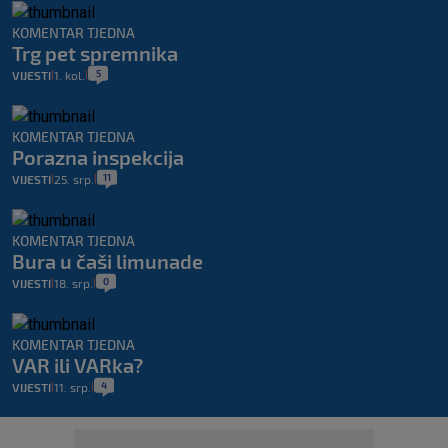
KOMENTAR TJEDNA
Trg pet spremnika
5
VIJESTI
1. kol.
|
|
KOMENTAR TJEDNA
Porazna inspekcija
11
VIJESTI
25. srp.
|
|
KOMENTAR TJEDNA
Bura u čaši limunade
0
VIJESTI
18. srp.
|
|
KOMENTAR TJEDNA
VAR ili VARka?
4
VIJESTI
11. srp.
|
|