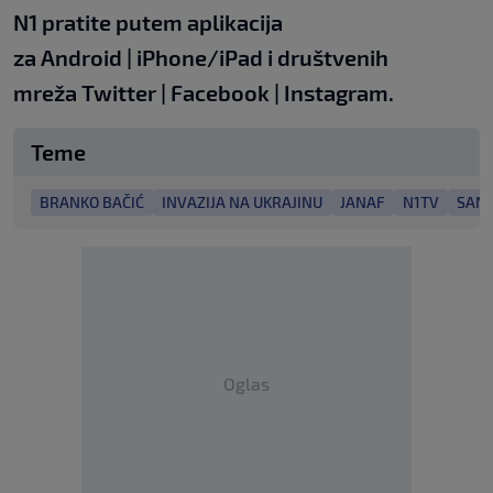
N1 pratite putem aplikacija
za
Android
|
iPhone/iPad
i društvenih
mreža
Twitter
|
Facebook
|
Instagram.
Teme
BRANKO BAČIĆ
INVAZIJA NA UKRAJINU
JANAF
N1TV
SANK
Oglas