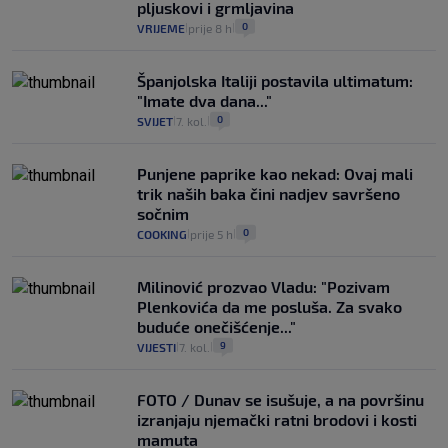
pljuskovi i grmljavina
0
VRIJEME
prije 8 h
|
|
Španjolska Italiji postavila ultimatum:
"Imate dva dana..."
0
SVIJET
7. kol.
|
|
Punjene paprike kao nekad: Ovaj mali
trik naših baka čini nadjev savršeno
sočnim
0
COOKING
prije 5 h
|
|
Milinović prozvao Vladu: "Pozivam
Plenkovića da me posluša. Za svako
buduće onečišćenje..."
9
VIJESTI
7. kol.
|
|
FOTO / Dunav se isušuje, a na površinu
izranjaju njemački ratni brodovi i kosti
mamuta