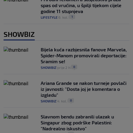
spas od vrućina, u špilji tijekom cijele
godine 11 stupnjeva
1
LIFESTYLE
6. kol.
|
|
SHOWBIZ
Bijela kuća razbjesnila fanove Marvela,
Spider-Manom promovirali deportacije:
Sramim se!
0
SHOWBIZ
prije 2 h
|
|
Ariana Grande se nakon turneje povlači
iz javnosti: "Dosta joj je komentara o
izgledu"
0
SHOWBIZ
4. kol.
|
|
Slavnom bendu zabranili ulazak u
Singapur zbog podrške Palestini:
"Nadrealno iskustvo"