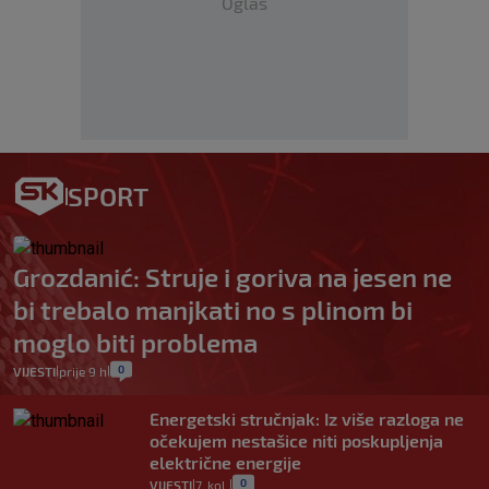
Oglas
SPORT
Grozdanić: Struje i goriva na jesen ne
bi trebalo manjkati no s plinom bi
moglo biti problema
0
VIJESTI
prije 9 h
|
|
Energetski stručnjak: Iz više razloga ne
očekujem nestašice niti poskupljenja
električne energije
0
VIJESTI
7. kol.
|
|