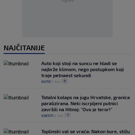
NAJČITANIJE
Auto koji stoji na suncu ne hladi se
najbrže klimom, nego postupkom koji
traje petnaest sekundi
0
AUTO
7. kol.
|
|
Totalni kolaps na jugu Hrvatske, granica
paralizirana. Neki iscrpljeni putnici
završili na Hitnoj: "Ovo je teror!"
7
VIJESTI
2. kol.
|
|
Toplinski val se vraća: Nakon bure, stižu