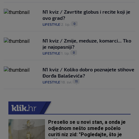
N1 kviz / Zavrtite globus i recite koji je
ovo grad?
0
LIFESTYLE
2. lip.
|
|
N1 kviz / Zmije, meduze, komarci... Tko
je najopasniji?
0
LIFESTYLE
1. lip.
|
|
N1 kviz / Koliko dobro poznajete stihove
Đorđa Balaševića?
11
LIFESTYLE
18. svi.
|
|
Preselio se u novi stan, a onda je
odjednom nešto smeđe počelo
curiti niz zid: "Pogledajte, što je