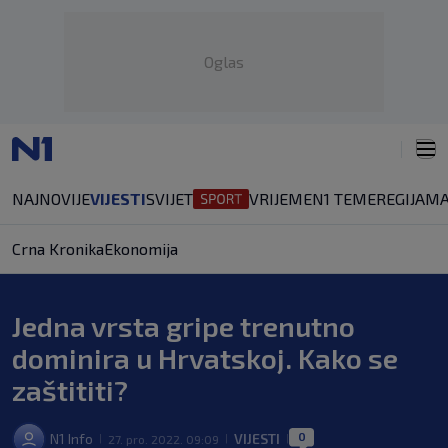
Oglas
NAJNOVIJE
VIJESTI
SVIJET
VRIJEME
N1 TEME
REGIJA
MA
Crna Kronika
Ekonomija
Jedna vrsta gripe trenutno
dominira u Hrvatskoj. Kako se
zaštititi?
0
N1 Info
VIJESTI
27. pro. 2022. 09:09
|
|
|