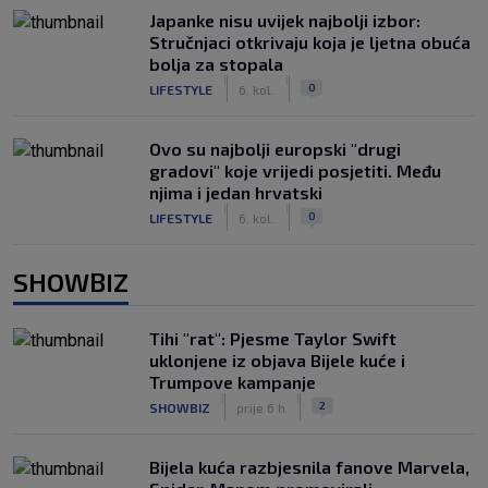
Japanke nisu uvijek najbolji izbor:
Stručnjaci otkrivaju koja je ljetna obuća
bolja za stopala
|
|
0
LIFESTYLE
6. kol.
Ovo su najbolji europski "drugi
gradovi" koje vrijedi posjetiti. Među
njima i jedan hrvatski
|
|
0
LIFESTYLE
6. kol.
SHOWBIZ
Tihi "rat": Pjesme Taylor Swift
uklonjene iz objava Bijele kuće i
Trumpove kampanje
|
|
2
SHOWBIZ
prije 6 h
Bijela kuća razbjesnila fanove Marvela,