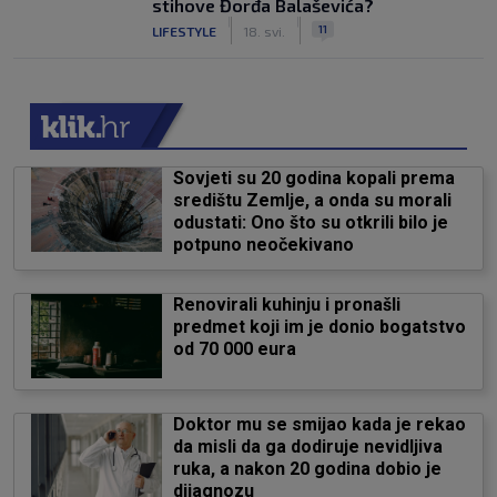
stihove Đorđa Balaševića?
|
|
11
LIFESTYLE
18. svi.
Sovjeti su 20 godina kopali prema
središtu Zemlje, a onda su morali
odustati: Ono što su otkrili bilo je
potpuno neočekivano
Renovirali kuhinju i pronašli
predmet koji im je donio bogatstvo
od 70 000 eura
Doktor mu se smijao kada je rekao
da misli da ga dodiruje nevidljiva
ruka, a nakon 20 godina dobio je
dijagnozu