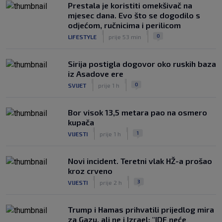
Prestala je koristiti omekšivač na
mjesec dana. Evo što se dogodilo s
odjećom, ručnicima i perilicom
|
|
0
LIFESTYLE
prije 53 min
Sirija postigla dogovor oko ruskih baza
iz Asadove ere
|
|
0
SVIJET
prije 1 h
Bor visok 13,5 metara pao na osmero
kupača
|
|
1
VIJESTI
prije 1 h
Novi incident. Teretni vlak HŽ-a prošao
kroz crveno
|
|
3
VIJESTI
prije 2 h
Trump i Hamas prihvatili prijedlog mira
za Gazu, ali ne i Izrael: "IDF neće