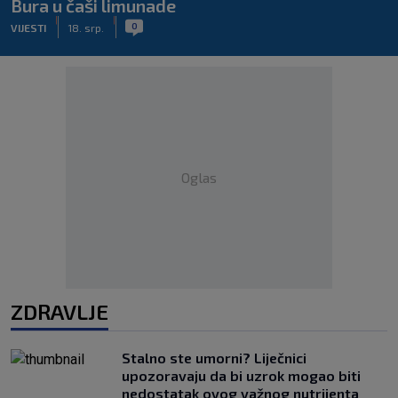
Bura u čaši limunade
|
|
0
VIJESTI
18. srp.
Oglas
ZDRAVLJE
Stalno ste umorni? Liječnici
upozoravaju da bi uzrok mogao biti
nedostatak ovog važnog nutrijenta