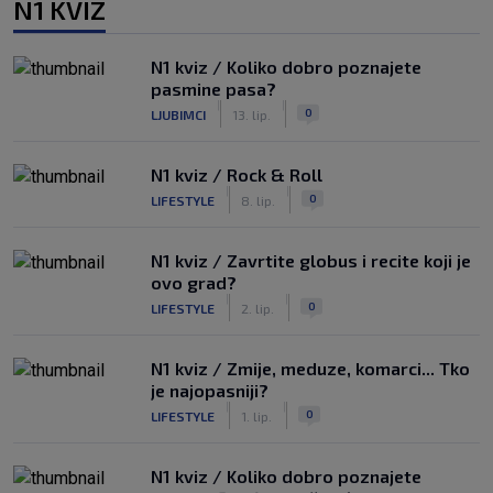
N1 KVIZ
N1 kviz / Koliko dobro poznajete
pasmine pasa?
|
|
0
LJUBIMCI
13. lip.
N1 kviz / Rock & Roll
|
|
0
LIFESTYLE
8. lip.
N1 kviz / Zavrtite globus i recite koji je
ovo grad?
|
|
0
LIFESTYLE
2. lip.
N1 kviz / Zmije, meduze, komarci... Tko
je najopasniji?
|
|
0
LIFESTYLE
1. lip.
N1 kviz / Koliko dobro poznajete