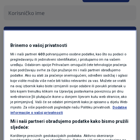
Pošalji
Brinemo o vašoj privatnosti
Mi i naši partneri
603
pohranjujemo osobne podatke, kao što su podaci o
pregledavanju ili jedinstveni identifikatori, i pristupamo im na vašem
uređaju. Odabirom opcije Prihvaćam omogućit ćete tehnologije praćenja
koje podržavaju svrhe za čije pružanje mi i naši partneri obrađujemo
podatke. Ako su alati za praćenje onemogućeni, određeni sadržaj i oglasi
koje vidite možda više neće biti toliko relevantni za vas. Možete se vratiti
na ovaj izbornik kako biste izmijenili svoje odabire ili povukli pristanak u
bilo kojem trenutku klikom na Upravljaj postavkama poveznicu pri dnu
web-stranice [ili plutajuće ikone u donjem lijevom kutu web stranice, ako
Oglas
je primjenjivo]. Vaši će se odabiri primijeniti kako je opisano u dijelu Web-
mjesto. Za više pojedinosti pogledajte našu Politiku privatnosti.
Dodatne
informacije o vašoj privatnosti
Mi i naši partneri obrađujemo podatke kako bismo pružili
sljedeće:
Korištenje preciznih geolokacijskih podataka. Aktivno skeniranje