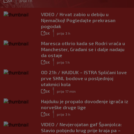
SK
prije 1 h
VIDEO / Hrvat zabio u debiju u
Njemačkoj! Pogledajte prekrasan
pogodak
|
SK
prije 3 h
Maresca otkrio kada se Rodri vraća u
Manchester, Građani se i dalje nadaju
da ostaje
|
SK
prije 1 h
OD 21h / HAJDUK – ISTRA Splićani love
prve SHNL bodove u posljednjoj
utakmici kola
|
SK
prije 17 min
Hajduku je propalo dovođenje igrača iz
norveške druge lige
|
SK
prije 3 h
VIDEO / Nevjerojatan gaf Španjolca:
Slavio pobjedu krug prije kraja pa –