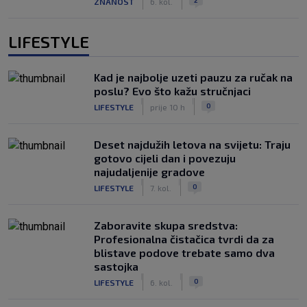
ZNANOST
6. kol.
LIFESTYLE
Kad je najbolje uzeti pauzu za ručak na
poslu? Evo što kažu stručnjaci
|
|
0
LIFESTYLE
prije 10 h
Deset najdužih letova na svijetu: Traju
gotovo cijeli dan i povezuju
najudaljenije gradove
|
|
0
LIFESTYLE
7. kol.
Zaboravite skupa sredstva:
Profesionalna čistačica tvrdi da za
blistave podove trebate samo dva
sastojka
|
|
0
LIFESTYLE
6. kol.