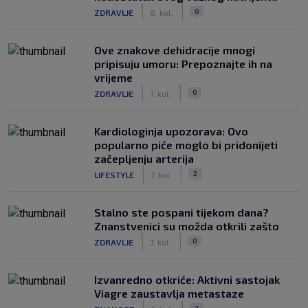
|
|
0
ZDRAVLJE
8. kol.
Ove znakove dehidracije mnogi
pripisuju umoru: Prepoznajte ih na
vrijeme
|
|
0
ZDRAVLJE
7. kol.
Kardiologinja upozorava: Ovo
popularno piće moglo bi pridonijeti
začepljenju arterija
|
|
2
LIFESTYLE
7. kol.
Stalno ste pospani tijekom dana?
Znanstvenici su možda otkrili zašto
|
|
0
ZDRAVLJE
7. kol.
Izvanredno otkriće: Aktivni sastojak
Viagre zaustavlja metastaze
|
|
2