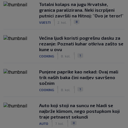
Totalni kolaps na jugu Hrvatske,
granica paralizirana. Neki iscrpljeni
putnici završili na Hitnoj: "Ovo je teror!"
|
|
8
VIJESTI
2. kol.
Većina ljudi koristi pogrešnu dasku za
rezanje: Poznati kuhar otkriva zašto se
kune u ovu
|
|
1
COOKING
8. kol.
Punjene paprike kao nekad: Ovaj mali
trik naših baka čini nadjev savršeno
sočnim
|
|
1
COOKING
8. kol.
Auto koji stoji na suncu ne hladi se
najbrže klimom, nego postupkom koji
traje petnaest sekundi
|
|
0
AUTO
7. kol.