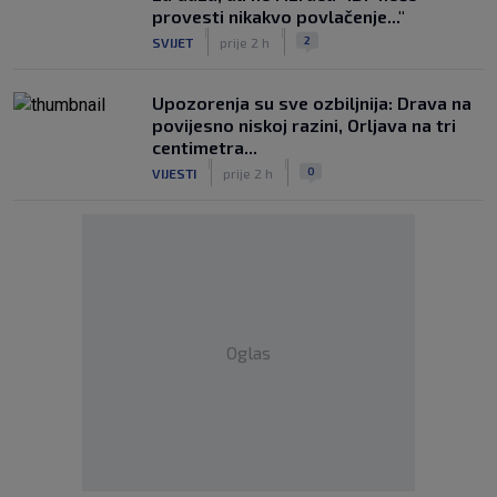
provesti nikakvo povlačenje..."
|
|
2
SVIJET
prije 2 h
Upozorenja su sve ozbiljnija: Drava na
povijesno niskoj razini, Orljava na tri
centimetra...
|
|
0
VIJESTI
prije 2 h
Oglas