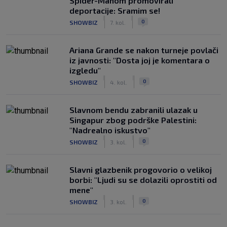
Spider-Manom promovirali
deportacije: Sramim se!
|
|
0
SHOWBIZ
7. kol.
Ariana Grande se nakon turneje povlači
iz javnosti: "Dosta joj je komentara o
izgledu"
|
|
0
SHOWBIZ
4. kol.
Slavnom bendu zabranili ulazak u
Singapur zbog podrške Palestini:
"Nadrealno iskustvo"
|
|
0
SHOWBIZ
3. kol.
Slavni glazbenik progovorio o velikoj
borbi: "Ljudi su se dolazili oprostiti od
mene"
|
|
0
SHOWBIZ
3. kol.