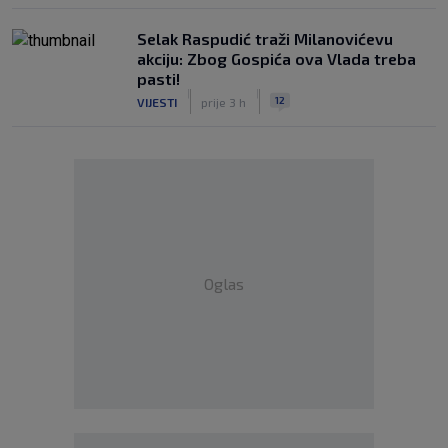
Selak Raspudić traži Milanovićevu
akciju: Zbog Gospića ova Vlada treba
pasti!
|
|
12
VIJESTI
prije 3 h
Oglas