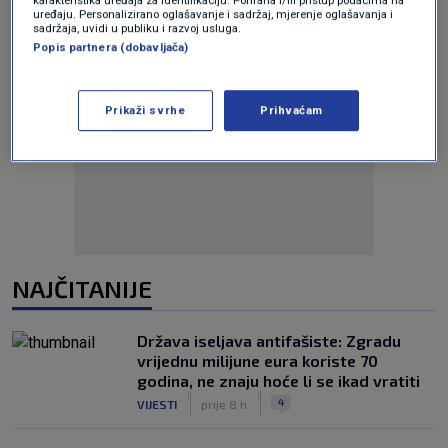
karakteristika uređaja za identifikaciju. Pohrana i/ili pristup podacima na
uređaju. Personalizirano oglašavanje i sadržaj, mjerenje oglašavanja i
sadržaja, uvidi u publiku i razvoj usluga.
Popis partnera (dobavljača)
Prikaži svrhe
Prihvaćam
Oglas
NAJČITANIJE
Država iseljava antifašiste: Zgradu
vrijednu milijune eura koriste 70
godina, ne znaju hoće li se ikad vratiti
|
|
4
VIJESTI
prije 8 h