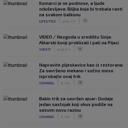
Komarci je ne podnose, a ljude
oduševljava: Biljka koja bi trebala rasti
na svakom balkonu
|
|
1
LIFESTYLE
prije 3 h
VIDEO / Nezgoda u središtu Sinja:
Alkarski konji proklizali i pali na Pijaci
|
|
4
VIJESTI
prije 5 h
Napravite pljeskavice kao iz restorana:
Za savršeno mekano i sočno meso
isprobajte ovaj trik
|
|
0
COOKING
8. kol.
Bakin trik za savršen ajvar: Dodaje
jedan sastojak koji okus podiže na
sasvim novu razinu
|
|
0
COOKING
8. kol.