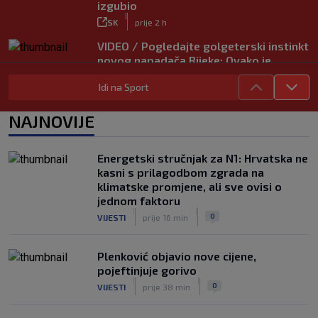
izgubio
|
SK
prije 2 h
VIDEO / Pogledajte golgeterski instinkt
novog napadača Rijeke: Ovako je
zabijao u Bundesligi
Idi na Sport
|
SK
prije 5 h
NAJNOVIJE
Energetski stručnjak za N1: Hrvatska ne
kasni s prilagodbom zgrada na
klimatske promjene, ali sve ovisi o
jednom faktoru
|
|
0
VIJESTI
prije 16 min
Plenković objavio nove cijene,
pojeftinjuje gorivo
|
|
0
VIJESTI
prije 38 min