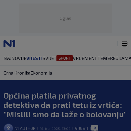
Oglas
NAJNOVIJE
VIJESTI
SVIJET
VRIJEME
N1 TEME
REGIJA
MA
Crna Kronika
Ekonomija
Općina platila privatnog
detektiva da prati tetu iz vrtića:
"Mislili smo da laže o bolovanju"
0
N1 AUTHOR
VIJESTI
16. tra. 2025. 13:02
|
|
|