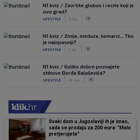
N1 kviz / Zavrtite globus i recite koji je
ovo grad?
|
|
0
LIFESTYLE
2. lip.
N1 kviz / Zmije, meduze, komarci... Tko
je najopasniji?
|
|
0
LIFESTYLE
1. lip.
N1 kviz / Koliko dobro poznajete
stihove Đorđa Balaševića?
|
|
11
LIFESTYLE
18. svi.
Svaki dom u Jugoslaviji ih je imao,
sada se prodaju za 200 eura: "Malo
pretjerujete"