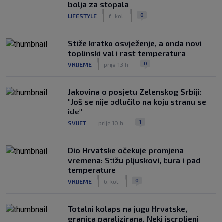
bolja za stopala
|
|
0
LIFESTYLE
6. kol.
Stiže kratko osvježenje, a onda novi
toplinski val i rast temperatura
|
|
0
VRIJEME
prije 13 h
Jakovina o posjetu Zelenskog Srbiji:
"Još se nije odlučilo na koju stranu se
ide"
|
|
1
SVIJET
prije 10 h
Dio Hrvatske očekuje promjena
vremena: Stižu pljuskovi, bura i pad
temperature
|
|
0
VRIJEME
6. kol.
Totalni kolaps na jugu Hrvatske,
granica paralizirana. Neki iscrpljeni