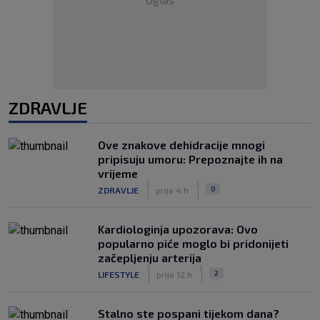
ZDRAVLJE
Ove znakove dehidracije mnogi
pripisuju umoru: Prepoznajte ih na
vrijeme
|
|
0
ZDRAVLJE
prije 4 h
Kardiologinja upozorava: Ovo
popularno piće moglo bi pridonijeti
začepljenju arterija
|
|
2
LIFESTYLE
prije 12 h
Stalno ste pospani tijekom dana?