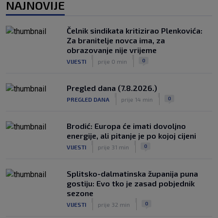
NAJNOVIJE
Čelnik sindikata kritizirao Plenkovića:
Za branitelje novca ima, za
obrazovanje nije vrijeme
|
|
0
VIJESTI
prije 0 min
Pregled dana (7.8.2026.)
|
|
0
PREGLED DANA
prije 14 min
Brodić: Europa će imati dovoljno
energije, ali pitanje je po kojoj cijeni
|
|
0
VIJESTI
prije 31 min
Splitsko-dalmatinska županija puna
gostiju: Evo tko je zasad pobjednik
sezone
|
|
0
VIJESTI
prije 32 min