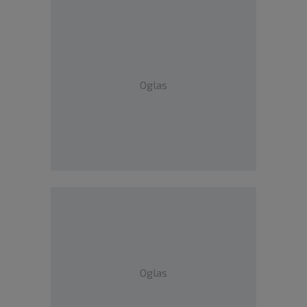
Oglas
Oglas