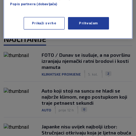
Popis partnera (dobavljača)
Prikaži svrhe
Prihvaćam
NAJČITANIJE
FOTO / Dunav se isušuje, a na površinu
izranjaju njemački ratni brodovi i kosti
mamuta
|
|
2
KLIMATSKE PROMJENE
5. kol.
Auto koji stoji na suncu ne hladi se
najbrže klimom, nego postupkom koji
traje petnaest sekundi
|
|
0
AUTO
prije 12 h
Japanke nisu uvijek najbolji izbor:
Stručnjaci otkrivaju koja je ljetna obuća