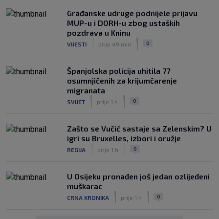
Građanske udruge podnijele prijavu
MUP-u i DORH-u zbog ustaških
pozdrava u Kninu
|
|
0
VIJESTI
prije 49 min
Španjolska policija uhitila 77
osumnjičenih za krijumčarenje
migranata
|
|
0
SVIJET
prije 1 h
Zašto se Vučić sastaje sa Zelenskim? U
igri su Bruxelles, izbori i oružje
|
|
0
REGIJA
prije 1 h
U Osijeku pronađen još jedan ozlijeđeni
muškarac
|
|
0
CRNA KRONIKA
prije 1 h