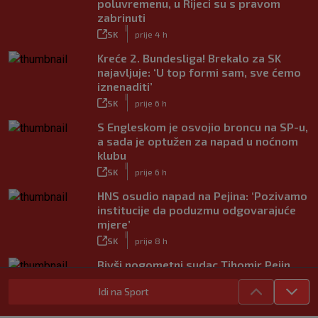
poluvremenu, u Rijeci su s pravom
zabrinuti
|
SK
prije 4 h
Kreće 2. Bundesliga! Brekalo za SK
najavljuje: ‘U top formi sam, sve ćemo
iznenaditi’
|
SK
prije 6 h
S Engleskom je osvojio broncu na SP-u,
a sada je optužen za napad u noćnom
klubu
|
SK
prije 6 h
HNS osudio napad na Pejina: ‘Pozivamo
institucije da poduzmu odgovarajuće
mjere’
|
SK
prije 8 h
Bivši nogometni sudac Tihomir Pejin
pretučen u Osijeku, policija istražuje
Idi na Sport
brutalni napad
|
SK
prije 9 h