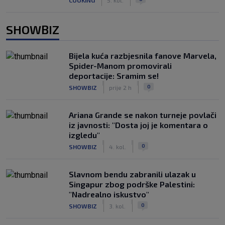
SHOWBIZ
Bijela kuća razbjesnila fanove Marvela,
Spider-Manom promovirali
deportacije: Sramim se!
|
|
0
SHOWBIZ
prije 2 h
Ariana Grande se nakon turneje povlači
iz javnosti: "Dosta joj je komentara o
izgledu"
|
|
0
SHOWBIZ
4. kol.
Slavnom bendu zabranili ulazak u
Singapur zbog podrške Palestini:
"Nadrealno iskustvo"
|
|
0
SHOWBIZ
3. kol.