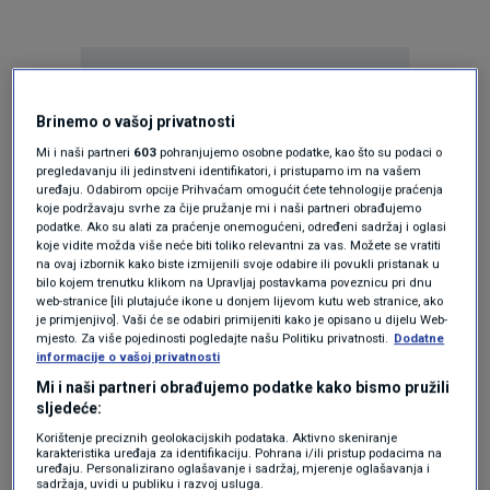
Brinemo o vašoj privatnosti
Mi i naši partneri
603
pohranjujemo osobne podatke, kao što su podaci o
pregledavanju ili jedinstveni identifikatori, i pristupamo im na vašem
Oglas
uređaju. Odabirom opcije Prihvaćam omogućit ćete tehnologije praćenja
koje podržavaju svrhe za čije pružanje mi i naši partneri obrađujemo
podatke. Ako su alati za praćenje onemogućeni, određeni sadržaj i oglasi
koje vidite možda više neće biti toliko relevantni za vas. Možete se vratiti
na ovaj izbornik kako biste izmijenili svoje odabire ili povukli pristanak u
bilo kojem trenutku klikom na Upravljaj postavkama poveznicu pri dnu
web-stranice [ili plutajuće ikone u donjem lijevom kutu web stranice, ako
je primjenjivo]. Vaši će se odabiri primijeniti kako je opisano u dijelu Web-
mjesto. Za više pojedinosti pogledajte našu Politiku privatnosti.
Dodatne
informacije o vašoj privatnosti
Mi i naši partneri obrađujemo podatke kako bismo pružili
sljedeće:
Korištenje preciznih geolokacijskih podataka. Aktivno skeniranje
karakteristika uređaja za identifikaciju. Pohrana i/ili pristup podacima na
Oglas
uređaju. Personalizirano oglašavanje i sadržaj, mjerenje oglašavanja i
sadržaja, uvidi u publiku i razvoj usluga.