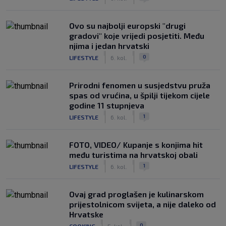
Ovo su najbolji europski "drugi
gradovi" koje vrijedi posjetiti. Među
njima i jedan hrvatski
|
|
0
LIFESTYLE
6. kol.
Prirodni fenomen u susjedstvu pruža
spas od vrućina, u špilji tijekom cijele
godine 11 stupnjeva
|
|
1
LIFESTYLE
6. kol.
FOTO, VIDEO/ Kupanje s konjima hit
među turistima na hrvatskoj obali
|
|
1
LIFESTYLE
6. kol.
Ovaj grad proglašen je kulinarskom
prijestolnicom svijeta, a nije daleko od
Hrvatske
|
|
0
COOKING
5. kol.