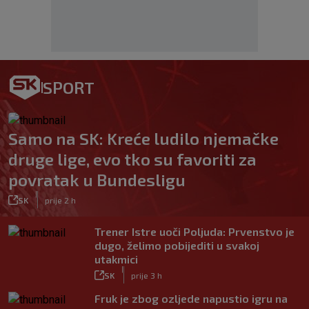
SPORT
Samo na SK: Kreće ludilo njemačke
druge lige, evo tko su favoriti za
povratak u Bundesligu
|
SK
prije 2 h
Trener Istre uoči Poljuda: Prvenstvo je
dugo, želimo pobijediti u svakoj
utakmici
|
SK
prije 3 h
Fruk je zbog ozljede napustio igru na