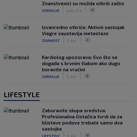
Znanstvenici su možda otkrili zašto
|
|
0
ZDRAVLJE
prije 13 h
Izvanredno otkriće: Aktivni sastojak
Viagre zaustavlja metastaze
|
|
2
ZNANOST
6. kol.
Kardiolog upozorava: Evo što se
događa s krvnim tlakom ako dugo
boravite na vrućini
|
|
0
ZDRAVLJE
5. kol.
LIFESTYLE
Zaboravite skupa sredstva:
Profesionalna čistačica tvrdi da za
blistave podove trebate samo dva
sastojka
|
|
0
LIFESTYLE
6. kol.