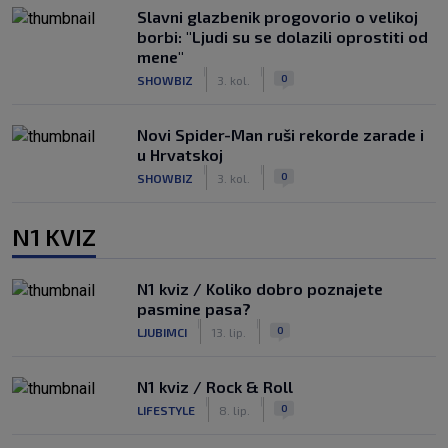
Slavni glazbenik progovorio o velikoj
borbi: "Ljudi su se dolazili oprostiti od
mene"
|
|
0
SHOWBIZ
3. kol.
Novi Spider-Man ruši rekorde zarade i
u Hrvatskoj
|
|
0
SHOWBIZ
3. kol.
N1 KVIZ
N1 kviz / Koliko dobro poznajete
pasmine pasa?
|
|
0
LJUBIMCI
13. lip.
N1 kviz / Rock & Roll
|
|
0
LIFESTYLE
8. lip.