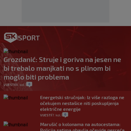
SPORT
Grozdanić: Struje i goriva na jesen ne
bi trebalo manjkati no s plinom bi
moglo biti problema
0
VIJESTI
8. kol.
|
|
Energetski stručnjak: Iz više razloga ne
očekujem nestašice niti poskupljenja
električne energije
0
VIJESTI
7. kol.
|
|
Marušić o kolonama na autocestama:
Policija satima obavlja očevide nesreća