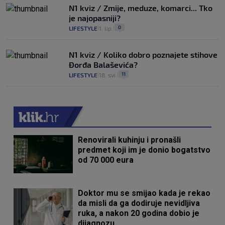
N1 kviz / Zmije, meduze, komarci... Tko
je najopasniji?
0
LIFESTYLE
1. lip.
|
|
N1 kviz / Koliko dobro poznajete stihove
Đorđa Balaševića?
11
LIFESTYLE
18. svi.
|
|
Renovirali kuhinju i pronašli
predmet koji im je donio bogatstvo
od 70 000 eura
Doktor mu se smijao kada je rekao
da misli da ga dodiruje nevidljiva
ruka, a nakon 20 godina dobio je
dijagnozu