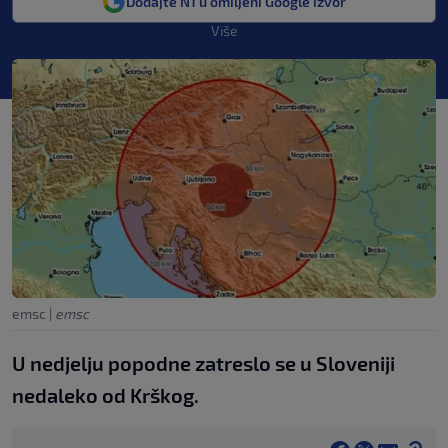
Dodajte N1 u omiljeni Google izvor
Više
emsc
|
emsc
U nedjelju popodne zatreslo se u Sloveniji
nedaleko od Krškog.