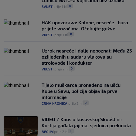
članicu NATO-a vojnicima bez oznaka
0
SVIJET
prije 1 h
|
|
HAK upozorava: Kolone, nesreće i bura
prijete vozačima. Očekujte gužve
0
VIJESTI
prije 1 h
|
|
Uzrok nesreće i dalje nepoznat: Među 25
ozlijeđenih u sudaru vlakova su
strojovođe i kondukter
0
VIJESTI
prije 2 h
|
|
Tijelo muškarca pronađeno na ušću
Kupe u Savu, policija objavila prve
informacije
0
CRNA KRONIKA
prije 2 h
|
|
VIDEO / Kaos u kosovskoj Skupštini:
Kurtija gađala jajima, sjednica prekinuta
0
REGIJA
prije 2 h
|
|