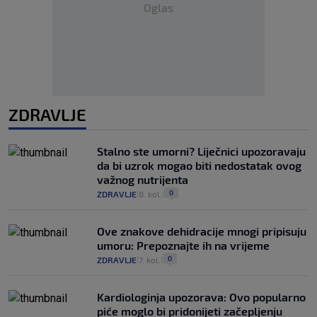
Oglas
ZDRAVLJE
Stalno ste umorni? Liječnici upozoravaju
da bi uzrok mogao biti nedostatak ovog
važnog nutrijenta
0
ZDRAVLJE
8. kol.
|
|
Ove znakove dehidracije mnogi pripisuju
umoru: Prepoznajte ih na vrijeme
0
ZDRAVLJE
7. kol.
|
|
Kardiologinja upozorava: Ovo popularno
piće moglo bi pridonijeti začepljenju