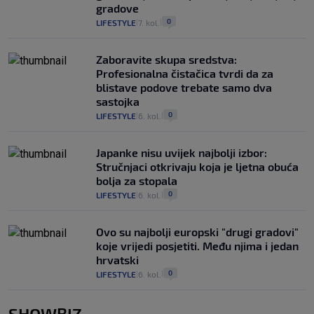
gradove
0
LIFESTYLE
7. kol.
|
|
Zaboravite skupa sredstva:
Profesionalna čistačica tvrdi da za
blistave podove trebate samo dva
sastojka
0
LIFESTYLE
6. kol.
|
|
Japanke nisu uvijek najbolji izbor:
Stručnjaci otkrivaju koja je ljetna obuća
bolja za stopala
0
LIFESTYLE
6. kol.
|
|
Ovo su najbolji europski "drugi gradovi"
koje vrijedi posjetiti. Među njima i jedan
hrvatski
0
LIFESTYLE
6. kol.
|
|
SHOWBIZ