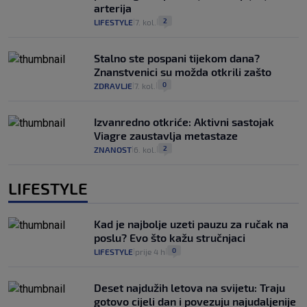
arterija
2
LIFESTYLE
7. kol.
|
|
Stalno ste pospani tijekom dana?
Znanstvenici su možda otkrili zašto
0
ZDRAVLJE
7. kol.
|
|
Izvanredno otkriće: Aktivni sastojak
Viagre zaustavlja metastaze
2
ZNANOST
6. kol.
|
|
LIFESTYLE
Kad je najbolje uzeti pauzu za ručak na
poslu? Evo što kažu stručnjaci
0
LIFESTYLE
prije 4 h
|
|
Deset najdužih letova na svijetu: Traju
gotovo cijeli dan i povezuju najudaljenije