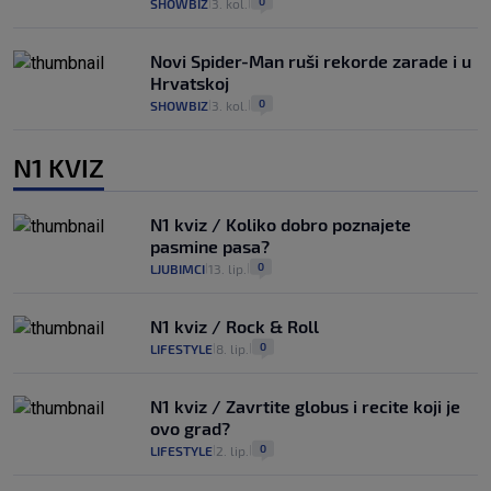
0
SHOWBIZ
3. kol.
|
|
Novi Spider-Man ruši rekorde zarade i u
Hrvatskoj
0
SHOWBIZ
3. kol.
|
|
N1 KVIZ
N1 kviz / Koliko dobro poznajete
pasmine pasa?
0
LJUBIMCI
13. lip.
|
|
N1 kviz / Rock & Roll
0
LIFESTYLE
8. lip.
|
|
N1 kviz / Zavrtite globus i recite koji je
ovo grad?
0
LIFESTYLE
2. lip.
|
|