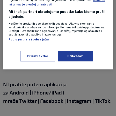
verified yet. More info soon!
pic.twitter.com/gzmwKf6Cru
mjesto. Za više pojedinosti pogledajte našu Politiku privatnosti.
Dodatne
informacije o vašoj privatnosti
Mi i naši partneri obrađujemo podatke kako bismo pružili
sljedeće:
Korištenje preciznih geolokacijskih podataka. Aktivno skeniranje
karakteristika uređaja za identifikaciju. Pohrana i/ili pristup podacima na
— EMSC (@LastQuake)
January 12, 2025
uređaju. Personalizirano oglašavanje i sadržaj, mjerenje oglašavanja i
sadržaja, uvidi u publiku i razvoj usluga.
Popis partnera (dobavljača)
Prikaži svrhe
Prihvaćam
N1 pratite putem aplikacija
za
Android
|
iPhone/iPad
i
mreža
Twitter
|
Facebook
|
Instagram
|
TikTok
.