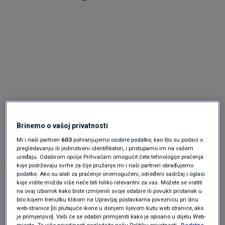
#Earthquake
(
#potres
) possibly felt 46 sec ago in
#Slovenia
. Felt it? Tell us via:
Brinemo o vašoj privatnosti
📱
https://t.co/QMSpuj6Z2H
Mi i naši partneri
603
pohranjujemo osobne podatke, kao što su podaci o
pregledavanju ili jedinstveni identifikatori, i pristupamo im na vašem
uređaju. Odabirom opcije Prihvaćam omogućit ćete tehnologije praćenja
🌐
https://t.co/AXvOM7I4Th
koje podržavaju svrhe za čije pružanje mi i naši partneri obrađujemo
podatke. Ako su alati za praćenje onemogućeni, određeni sadržaj i oglasi
koje vidite možda više neće biti toliko relevantni za vas. Možete se vratiti
🖥
https://t.co/wPtMW5ND1t
na ovaj izbornik kako biste izmijenili svoje odabire ili povukli pristanak u
bilo kojem trenutku klikom na Upravljaj postavkama poveznicu pri dnu
web-stranice [ili plutajuće ikone u donjem lijevom kutu web stranice, ako
⚠ Automatic crowdsourced detection, not seismically
je primjenjivo]. Vaši će se odabiri primijeniti kako je opisano u dijelu Web-