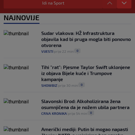
Evo aktualnih cijena i nekoliko savjeta
Idi na Sport
da prođe što lakše i jeftinije
0
VIJESTI
2. kol.
NAJNOVIJE
|
|
Izračunali smo koliko košta putovanje
automobilom na Hvar iz Zagreba, a
Sudar vlakova: HŽ Infrastruktura
koliko iz Osijeka
objavila kad bi pruga mogla biti ponovno
14
VIJESTI
2. kol.
|
|
otvorena
0
VIJESTI
prije 22 min
|
|
Tihi "rat": Pjesme Taylor Swift uklonjene
iz objava Bijele kuće i Trumpove
kampanje
0
SHOWBIZ
prije 30 min
|
|
Slavonski Brod: Alkoholizirana žena
osumnjičena da je nožem ubila partnera
0
CRNA KRONIKA
prije 54 min
|
|
Američki mediji: Putin bi mogao napasti