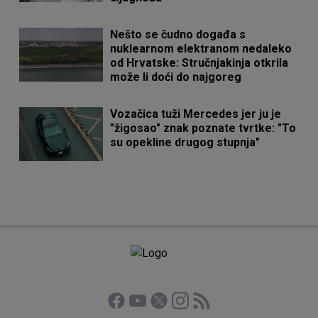
Nešto se čudno događa s
nuklearnom elektranom nedaleko
od Hrvatske: Stručnjakinja otkrila
može li doći do najgoreg
Vozačica tuži Mercedes jer ju je
"žigosao" znak poznate tvrtke: "To
su opekline drugog stupnja"