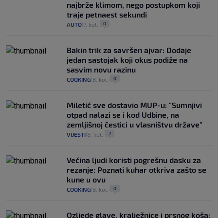
najbrže klimom, nego postupkom koji
traje petnaest sekundi
0
AUTO
7. kol.
|
|
Bakin trik za savršen ajvar: Dodaje
jedan sastojak koji okus podiže na
sasvim novu razinu
0
COOKING
8. kol.
|
|
Miletić sve dostavio MUP-u: "Sumnjivi
otpad nalazi se i kod Udbine, na
zemljišnoj čestici u vlasništvu države"
7
VIJESTI
8. kol.
|
|
Većina ljudi koristi pogrešnu dasku za
rezanje: Poznati kuhar otkriva zašto se
kune u ovu
0
COOKING
8. kol.
|
|
Ozljede glave, kralježnice i prsnog koša: