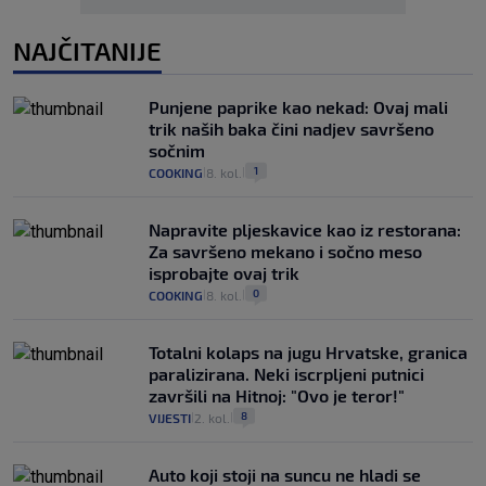
NAJČITANIJE
Punjene paprike kao nekad: Ovaj mali
trik naših baka čini nadjev savršeno
sočnim
1
COOKING
8. kol.
|
|
Napravite pljeskavice kao iz restorana:
Za savršeno mekano i sočno meso
isprobajte ovaj trik
0
COOKING
8. kol.
|
|
Totalni kolaps na jugu Hrvatske, granica
paralizirana. Neki iscrpljeni putnici
završili na Hitnoj: "Ovo je teror!"
8
VIJESTI
2. kol.
|
|
Auto koji stoji na suncu ne hladi se