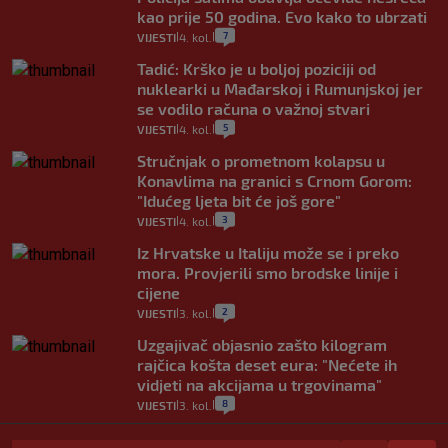
kao prije 50 godina. Evo kako to ubrzati
7
VIJESTI
4. kol.
|
|
Tadić: Krško je u boljoj poziciji od
nuklearki u Mađarskoj i Rumunjskoj jer
se vodilo računa o važnoj stvari
5
VIJESTI
4. kol.
|
|
Stručnjak o prometnom kolapsu u
Konavlima na granici s Crnom Gorom:
"Idućeg ljeta bit će još gore"
3
VIJESTI
4. kol.
|
|
Iz Hrvatske u Italiju može se i preko
mora. Provjerili smo brodske linije i
cijene
2
VIJESTI
3. kol.
|
|
Uzgajivač objasnio zašto kilogram
rajčica košta deset eura: "Nećete ih
vidjeti na akcijama u trgovinama"
8
VIJESTI
3. kol.
|
|
Selidba je jedno od stresnijih iskustava.