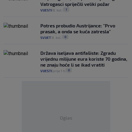
Vatrogasci spriječili veliki požar
1
VIJESTI
8. kol.
|
|
Potres probudio Austrijance: "Prvo
prasak, a onda se kuća zatresla"
0
SVIJET
8. kol.
|
|
Država iseljava antifašiste: Zgradu
vrijednu milijune eura koriste 70 godina,
ne znaju hoće li se ikad vratiti
0
VIJESTI
prije 1 h
|
|
Oglas