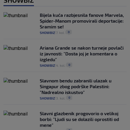
Bijela kuća razbjesnila fanove Marvela,
Spider-Manom promovirali deportacije:
Sramim se!
0
SHOWBIZ
7. kol.
|
|
Ariana Grande se nakon turneje povlači
iz javnosti: "Dosta joj je komentara o
izgledu"
0
SHOWBIZ
4. kol.
|
|
Slavnom bendu zabranili ulazak u
Singapur zbog podrške Palestini:
"Nadrealno iskustvo"
0
SHOWBIZ
3. kol.
|
|
Slavni glazbenik progovorio o velikoj
borbi: "Ljudi su se dolazili oprostiti od
mene"