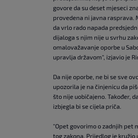
govore da su deset mjeseci zna
provedena ni javna rasprava. M
da vrlo rado napada predsjednik
dijaloga s njim nije u svrhu za
omalovažavanje oporbe u Sabor
upravlja državom", izjavio je R
Da nije oporbe, ne bi se sve ov
upozorila je na činjenicu da p
što nije uobičajeno. Također, d
izbjegla bi se cijela priča.
"Opet govorimo o zadnjih pet m
tog zakona. Prijedlog je kružio u