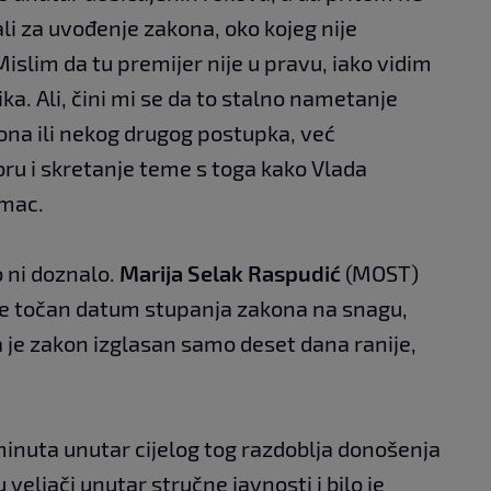
li za uvođenje zakona, oko kojeg nije
islim da tu premijer nije u pravu, iako vidim
a. Ali, čini mi se da to stalno nametanje
kona ili nekog drugog postupka, već
u i skretanje teme s toga kako Vlada
imac.
o ni doznalo.
Marija Selak Raspudić
(MOST)
iše točan datum stupanja zakona na snagu,
a je zakon izglasan samo deset dana ranije,
inuta unutar cijelog tog razdoblja donošenja
 veljači unutar stručne javnosti i bilo je