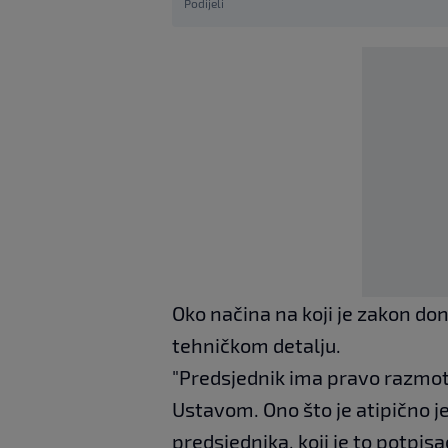
Podijeli
Oko načina na koji je zakon doni
tehničkom detalju.
"Predsjednik ima pravo razmotri
Ustavom. Ono što je atipično 
predsjednika, koji je to potpis