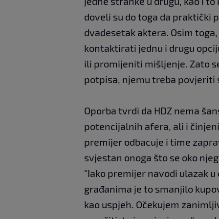
jedne stranke u drugu, kao i to
doveli su do toga da praktički
dvadesetak aktera. Osim toga,
kontaktirati jednu i drugu opcij
ili promijeniti mišljenje. Zato 
potpisa, njemu treba povjeriti 
Oporba tvrdi da HDZ nema šans
potencijalnih afera, ali i činje
premijer odbacuje i time zapr
svjestan onoga što se oko nje
"Iako premijer navodi ulazak u 
građanima je to smanjilo kupov
kao uspjeh. Očekujem zanimljivu