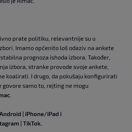
lasio je Rimac.
ivno prate politiku, relevantnije su u
izbori. Imamo općenito loš odaziv na ankete
i stabilna prognoza ishoda izbora. Također,
ja izbora, stranke provode svoje ankete,
e koalirati. I drugo, da pokušaju konfigurirati
 govore samo to, rejting ne mogu
imac
.
Android
|
iPhone/iPad
i
stagram
|
TikTok.