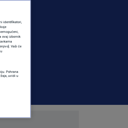
identifikatori,
 koje
 onemogućeni,
a ovaj izbornik
ostavkama
njivo]. Vaši će
ku
ciju. Pohrana
žaja, uvidi u