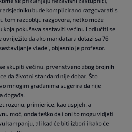
 kome se priklanjaju nezavisni zastupnici,
 predsjedniku bude komplicirano razgovarati s
 u tom razdoblju razgovora, netko može
u koja pokušava sastaviti većinu i odlučiti se
se uvriježilo da ako mandatara dolazi sa 76
sastavljanje vlade", objasnio je profesor.
e skupiti većinu, prvenstveno zbog brojnih
nice da životni standard nije dobar. Što
avo mnogim građanima sugerira da nije
ga događa.
eurozonu, primjerice, kao uspjeh, a
nu moć, onda teško da i oni to mogu vidjeti
 kampanju, ali kad će biti izbori i kako će