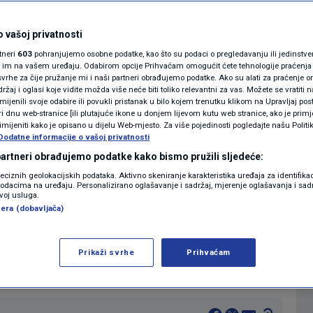
ak o sukobu
MAGAZIN
N1 KOMENTAR
 vašoj privatnosti
lenkovića:
rtneri
603
pohranjujemo osobne podatke, kao što su podaci o pregledavanju ili jedinstveni 
KOLUMNE
o im na vašem uređaju. Odabirom opcije Prihvaćam omogućit ćete tehnologije praćenja
 u pravu
vrhe za čije pružanje mi i naši partneri obrađujemo podatke. Ako su alati za praćenje
žaj i oglasi koje vidite možda više neće biti toliko relevantni za vas. Možete se vratiti n
N1(DIS)INFO
zmijenili svoje odabire ili povukli pristanak u bilo kojem trenutku klikom na Upravljaj p
i dnu web-stranice [ili plutajuće ikone u donjem lijevom kutu web stranice, ako je primje
0
6:53
VIJESTI
komentara
|
|
KLIMATSKE PROMJENE
rimijeniti kako je opisano u dijelu Web-mjesto. Za više pojedinosti pogledajte našu Politi
Dodatne informacije o vašoj privatnosti
FOTO
 partneri obrađujemo podatke kako bismo pružili sljedeće:
Više
reciznih geolokacijskih podataka. Aktivno skeniranje karakteristika uređaja za identifika
p podacima na uređaju. Personalizirano oglašavanje i sadržaj, mjerenje oglašavanja i sadr
VIDEO
zvoj usluga.
era (dobavljača)
g fakulteta Ivan Rimac, u N1 Newsroomu
m jedinicama, ali i novi sukob predsjednika
Prikaži svrhe
Prihvaćam
rom Andrejem Plenkovićem.