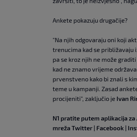
završiti, to je neizvjesno", nag
Ankete pokazuju drugačije?
"Na njih odgovaraju oni koji akt
trenucima kad se približavaju 
pa se kroz njih ne može gradit
kad ne znamo vrijeme održavan
prvenstveno kako bi znali s kim
teme u kampanji. Zasad ankete
procijeniti", zaključio je
Ivan R
N1 pratite putem aplikacija za
mreža
Twitter
|
Facebook
|
In