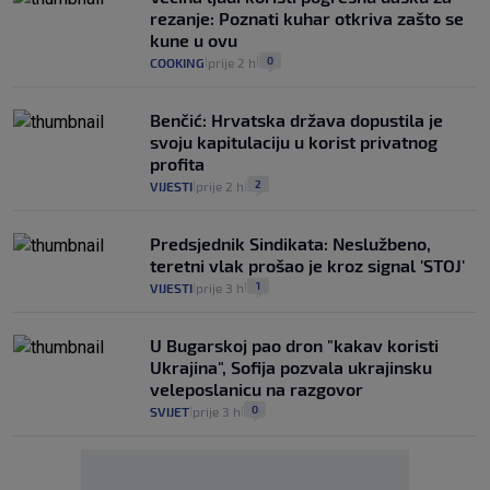
rezanje: Poznati kuhar otkriva zašto se
kune u ovu
0
COOKING
prije 2 h
|
|
Benčić: Hrvatska država dopustila je
svoju kapitulaciju u korist privatnog
profita
2
VIJESTI
prije 2 h
|
|
Predsjednik Sindikata: Neslužbeno,
teretni vlak prošao je kroz signal 'STOJ'
1
VIJESTI
prije 3 h
|
|
U Bugarskoj pao dron "kakav koristi
Ukrajina", Sofija pozvala ukrajinsku
veleposlanicu na razgovor
0
SVIJET
prije 3 h
|
|