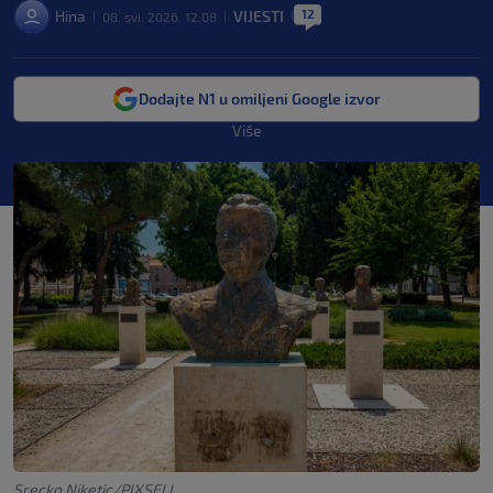
12
Hina
VIJESTI
08. svi. 2026. 12:08
|
|
|
Dodajte N1 u omiljeni Google izvor
Više
Srecko Niketic/PIXSELL