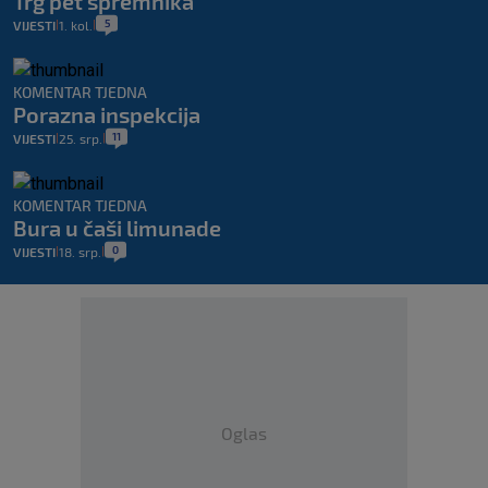
Trg pet spremnika
5
VIJESTI
1. kol.
|
|
KOMENTAR TJEDNA
Porazna inspekcija
11
VIJESTI
25. srp.
|
|
KOMENTAR TJEDNA
Bura u čaši limunade
0
VIJESTI
18. srp.
|
|
Oglas