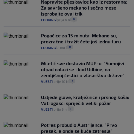
Napravite pljeskavice kao iz restorana:
Za savršeno mekano i sočno meso
isprobajte ovaj trik
0
COOKING
prije 6 h
|
|
Pogačice za 15 minuta: Mekane su,
prozračne i tražit ćete još jednu turu
0
COOKING
7. kol.
|
|
Miletić sve dostavio MUP-u: "Sumnjivi
otpad nalazi se i kod Udbine, na
zemljišnoj čestici u vlasništvu države"
7
VIJESTI
prije 10 h
|
|
Ozljede glave, kralježnice i prsnog koša:
Vatrogasci spriječili veliki požar
1
VIJESTI
prije 9 h
|
|
Potres probudio Austrijance: "Prvo
prasak, a onda se kuća zatresla"