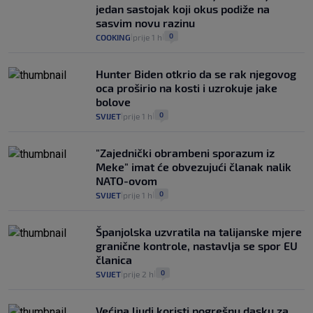
koliko iz Osijeka
jedan sastojak koji okus podiže na
14
VIJESTI
2. kol.
|
|
sasvim novu razinu
0
COOKING
prije 1 h
|
|
Hunter Biden otkrio da se rak njegovog
oca proširio na kosti i uzrokuje jake
bolove
0
SVIJET
prije 1 h
|
|
"Zajednički obrambeni sporazum iz
Meke" imat će obvezujući članak nalik
NATO-ovom
0
SVIJET
prije 1 h
|
|
Španjolska uzvratila na talijanske mjere
granične kontrole, nastavlja se spor EU
članica
0
SVIJET
prije 2 h
|
|
Većina ljudi koristi pogrešnu dasku za