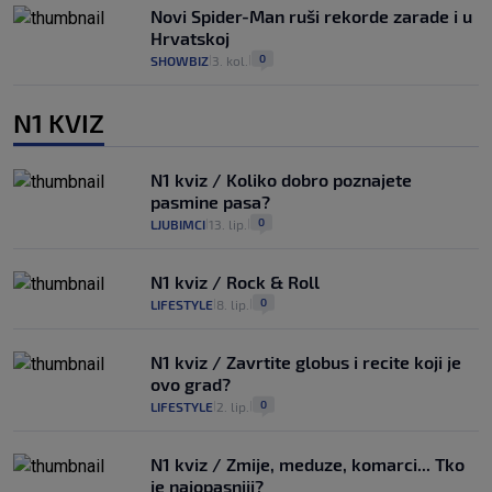
Novi Spider-Man ruši rekorde zarade i u
Hrvatskoj
0
SHOWBIZ
3. kol.
|
|
N1 KVIZ
N1 kviz / Koliko dobro poznajete
pasmine pasa?
0
LJUBIMCI
13. lip.
|
|
N1 kviz / Rock & Roll
0
LIFESTYLE
8. lip.
|
|
N1 kviz / Zavrtite globus i recite koji je
ovo grad?
0
LIFESTYLE
2. lip.
|
|
N1 kviz / Zmije, meduze, komarci... Tko
je najopasniji?