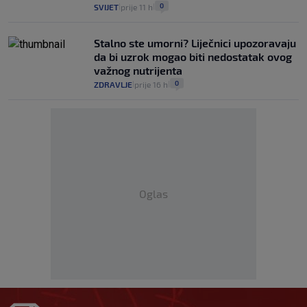
0
SVIJET
prije 11 h
|
|
Stalno ste umorni? Liječnici upozoravaju
da bi uzrok mogao biti nedostatak ovog
važnog nutrijenta
0
ZDRAVLJE
prije 16 h
|
|
Oglas