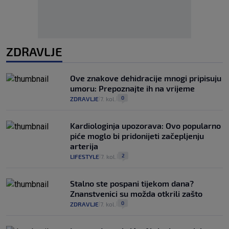
ZDRAVLJE
Ove znakove dehidracije mnogi pripisuju
umoru: Prepoznajte ih na vrijeme
0
ZDRAVLJE
7. kol.
|
|
Kardiologinja upozorava: Ovo popularno
piće moglo bi pridonijeti začepljenju
arterija
2
LIFESTYLE
7. kol.
|
|
Stalno ste pospani tijekom dana?
Znanstvenici su možda otkrili zašto
0
ZDRAVLJE
7. kol.
|
|