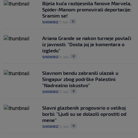
Bijela kuća razbjesnila fanove Marvela,
Spider-Manom promovirali deportacije:
Sramim se!
0
SHOWBIZ
7. kol.
|
|
Ariana Grande se nakon turneje povlači
iz javnosti: "Dosta joj je komentara o
izgledu"
0
SHOWBIZ
4. kol.
|
|
Slavnom bendu zabranili ulazak u
Singapur zbog podrške Palestini:
"Nadrealno iskustvo"
0
SHOWBIZ
3. kol.
|
|
Slavni glazbenik progovorio o velikoj
borbi: "Ljudi su se dolazili oprostiti od
mene"
0
SHOWBIZ
3. kol.
|
|