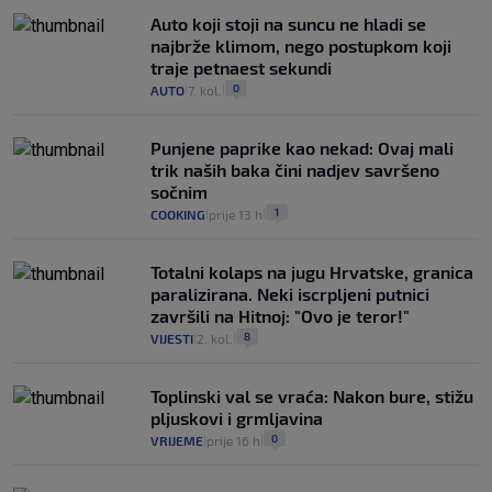
Auto koji stoji na suncu ne hladi se
najbrže klimom, nego postupkom koji
traje petnaest sekundi
0
AUTO
7. kol.
|
|
Punjene paprike kao nekad: Ovaj mali
trik naših baka čini nadjev savršeno
sočnim
1
COOKING
prije 13 h
|
|
Totalni kolaps na jugu Hrvatske, granica
paralizirana. Neki iscrpljeni putnici
završili na Hitnoj: "Ovo je teror!"
8
VIJESTI
2. kol.
|
|
Toplinski val se vraća: Nakon bure, stižu
pljuskovi i grmljavina
0
VRIJEME
prije 16 h
|
|