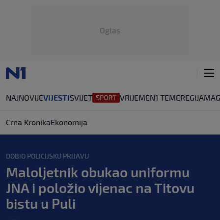
Oglas
NAJNOVIJE
VIJESTI
SVIJET
VRIJEME
N1 TEME
REGIJA
MAG
Crna Kronika
Ekonomija
DOBIO POLICIJSKU PRIJAVU
Maloljetnik obukao uniformu
JNA i položio vijenac na Titovu
bistu u Puli