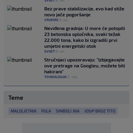
SVIJET
8. svi.
Bez prave stabilizacije, evo kad stiže
novo jače pogoršanje
VRIJEME
8. svi.
|
Neviđena gradnja: U more će potopiti
23 betonska opločnika, svaki težak
22.000 tona, kako bi izgradili prvi
umjetni energetski otok
SVIJET
8. svi.
|
Stručnjaci upozoravaju: "Izbjegavajte
ove pretrage na Googleu, možete biti
hakirani"
TEHNOLOGIJA
2. velj.
|
Teme
MALOLJETNIK
PULA
SIMBOLI JNA
JOSIP BROZ TITO