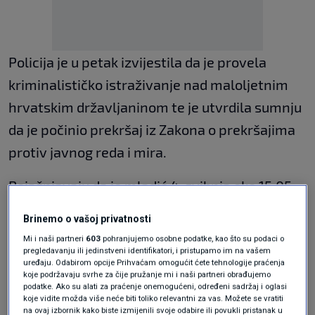
Policija je u petak izvijestila da je provela
kriminalističko istraživanje nad maloljetnim
hrvatskim državljaninom te je utvrdila sumnju
da je počinio prekršaj iz Zakona o prekršajima
protiv javnog reda i mira.
Pojašnjavaju da je mladić 4. svibnja oko 15.05
sati u Titovom parku u Puli položio vijenac
Brinemo o vašoj privatnosti
povodom obilježavanja godišnjice smrti Josipa
Mi i naši partneri
603
pohranjujemo osobne podatke, kao što su podaci o
Broza Tita, pritom odjeven u vojnu odoru
pregledavanju ili jedinstveni identifikatori, i pristupamo im na vašem
uređaju. Odabirom opcije Prihvaćam omogućit ćete tehnologije praćenja
Jugoslavenske narodne armije (JNA) koja je
koje podržavaju svrhe za čije pružanje mi i naši partneri obrađujemo
podatke. Ako su alati za praćenje onemogućeni, određeni sadržaj i oglasi
izvršila agresiju na Republiku Hrvatsku i noseći
koje vidite možda više neće biti toliko relevantni za vas. Možete se vratiti
na ovaj izbornik kako biste izmijenili svoje odabire ili povukli pristanak u