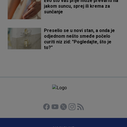
Evo što vas prije može prevariti na
jakom suncu, sprej ili krema za
sunčanje
Preselio se u novi stan, a onda je
odjednom nešto smeđe počelo
curiti niz zid: "Pogledajte, što je
to?"