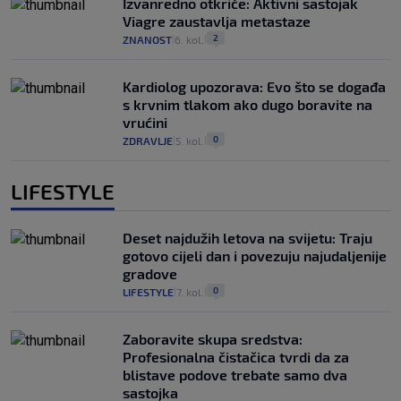
Izvanredno otkriće: Aktivni sastojak
Viagre zaustavlja metastaze
2
ZNANOST
6. kol.
|
|
Kardiolog upozorava: Evo što se događa
s krvnim tlakom ako dugo boravite na
vrućini
0
ZDRAVLJE
5. kol.
|
|
LIFESTYLE
Deset najdužih letova na svijetu: Traju
gotovo cijeli dan i povezuju najudaljenije
gradove
0
LIFESTYLE
7. kol.
|
|
Zaboravite skupa sredstva:
Profesionalna čistačica tvrdi da za
blistave podove trebate samo dva
sastojka