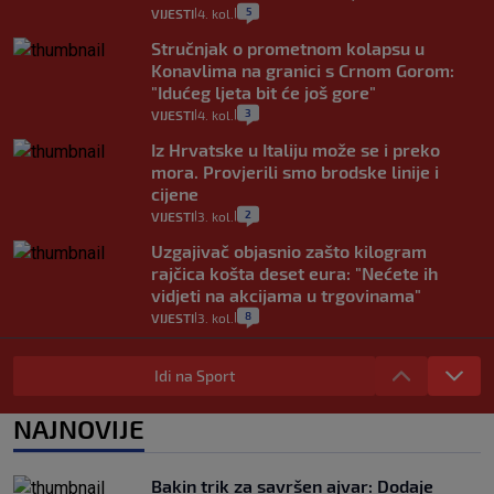
5
VIJESTI
4. kol.
|
|
Stručnjak o prometnom kolapsu u
Konavlima na granici s Crnom Gorom:
"Idućeg ljeta bit će još gore"
3
VIJESTI
4. kol.
|
|
Iz Hrvatske u Italiju može se i preko
mora. Provjerili smo brodske linije i
cijene
2
VIJESTI
3. kol.
|
|
Uzgajivač objasnio zašto kilogram
rajčica košta deset eura: "Nećete ih
vidjeti na akcijama u trgovinama"
8
VIJESTI
3. kol.
|
|
Selidba je jedno od stresnijih iskustava.
Evo aktualnih cijena i nekoliko savjeta
Idi na Sport
da prođe što lakše i jeftinije
0
VIJESTI
2. kol.
NAJNOVIJE
|
|
Izračunali smo koliko košta putovanje
automobilom na Hvar iz Zagreba, a
Bakin trik za savršen ajvar: Dodaje