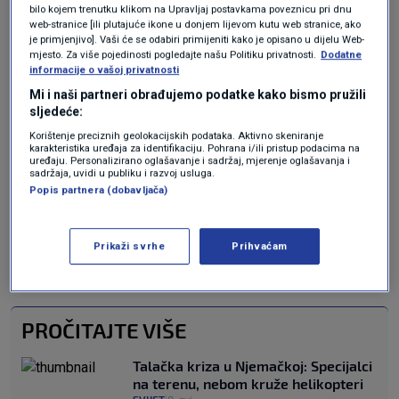
vojnu kapu na glavi s istaknutom crvenom
bilo kojem trenutku klikom na Upravljaj postavkama poveznicu pri dnu
web-stranice [ili plutajuće ikone u donjem lijevom kutu web stranice, ako
zvijezdom petokrakom, čime je izazvao
je primjenjivo]. Vaši će se odabiri primijeniti kako je opisano u dijelu Web-
mjesto. Za više pojedinosti pogledajte našu Politiku privatnosti.
Dodatne
uznemirenost javnosti.
informacije o vašoj privatnosti
Mi i naši partneri obrađujemo podatke kako bismo pružili
"Svojim ponašanjem maloljetnik je ostvario
sljedeće:
obilježja prekršaja iz članka 5. Zakona o
Korištenje preciznih geolokacijskih podataka. Aktivno skeniranje
karakteristika uređaja za identifikaciju. Pohrana i/ili pristup podacima na
prekršajima protiv javnog reda i mira jer je na
uređaju. Personalizirano oglašavanje i sadržaj, mjerenje oglašavanja i
sadržaja, uvidi u publiku i razvoj usluga.
javnom mjestu nošenjem i isticanjem simbola
Popis partnera (dobavljača)
remetio javni red i mir. Policija će protiv njega
podnijeti optužni prijedlog nadležnom sudu",
Prikaži svrhe
Prihvaćam
kažu u istarskoj policiji.
PROČITAJTE VIŠE
Talačka kriza u Njemačkoj: Specijalci
na terenu, nebom kruže helikopteri
|