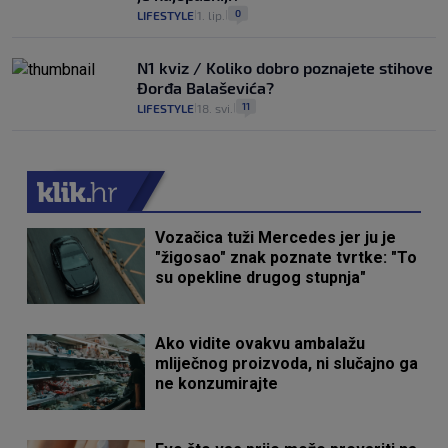
0
LIFESTYLE
1. lip.
|
|
N1 kviz / Koliko dobro poznajete stihove
Đorđa Balaševića?
11
LIFESTYLE
18. svi.
|
|
Vozačica tuži Mercedes jer ju je
"žigosao" znak poznate tvrtke: "To
su opekline drugog stupnja"
Ako vidite ovakvu ambalažu
mliječnog proizvoda, ni slučajno ga
ne konzumirajte