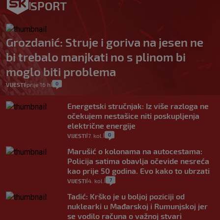
SPORT
Grozdanić: Struje i goriva na jesen ne
bi trebalo manjkati no s plinom bi
moglo biti problema
0
VIJESTI
prije 16 h
|
|
Energetski stručnjak: Iz više razloga ne
očekujem nestašice niti poskupljenja
električne energije
0
VIJESTI
7. kol.
|
|
Marušić o kolonama na autocestama:
Policija satima obavlja očevide nesreća
kao prije 50 godina. Evo kako to ubrzati
7
VIJESTI
4. kol.
|
|
Tadić: Krško je u boljoj poziciji od
nuklearki u Mađarskoj i Rumunjskoj jer
se vodilo računa o važnoj stvari