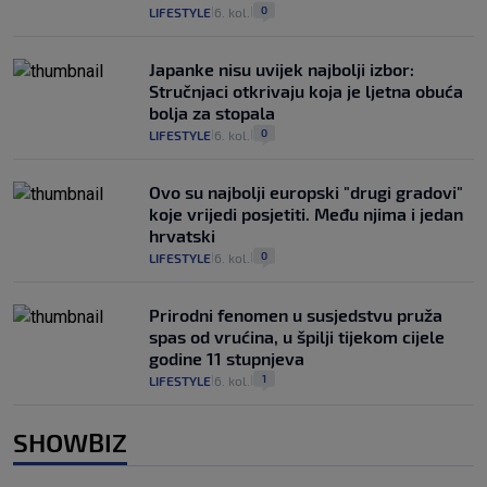
0
LIFESTYLE
6. kol.
|
|
Japanke nisu uvijek najbolji izbor:
Stručnjaci otkrivaju koja je ljetna obuća
bolja za stopala
0
LIFESTYLE
6. kol.
|
|
Ovo su najbolji europski "drugi gradovi"
koje vrijedi posjetiti. Među njima i jedan
hrvatski
0
LIFESTYLE
6. kol.
|
|
Prirodni fenomen u susjedstvu pruža
spas od vrućina, u špilji tijekom cijele
godine 11 stupnjeva
1
LIFESTYLE
6. kol.
|
|
SHOWBIZ