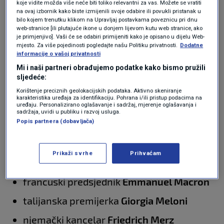
koje vidite možda više neće biti toliko relevantni za vas. Možete se vratiti
na ovaj izbornik kako biste izmijenili svoje odabire ili povukli pristanak u
bilo kojem trenutku klikom na Upravljaj postavkama poveznicu pri dnu
web-stranice [ili plutajuće ikone u donjem lijevom kutu web stranice, ako
+ 4
je primjenjivo]. Vaši će se odabiri primijeniti kako je opisano u dijelu Web-
mjesto. Za više pojedinosti pogledajte našu Politiku privatnosti.
Dodatne
informacije o vašoj privatnosti
POGLEDAJTE GALERIJU
Mi i naši partneri obrađujemo podatke kako bismo pružili
sljedeće:
Zelenskom su se u Washingtonu pridružili
Korištenje preciznih geolokacijskih podataka. Aktivno skeniranje
karakteristika uređaja za identifikaciju. Pohrana i/ili pristup podacima na
sljedeći europski čelnici i dužnosnici:
uređaju. Personalizirano oglašavanje i sadržaj, mjerenje oglašavanja i
sadržaja, uvidi u publiku i razvoj usluga.
Popis partnera (dobavljača)
britanski premijer
Keir Starmer
predsjednica Europske komisije
Ursula
Prikaži svrhe
Prihvaćam
von der Leyen
francuski predsjednik
Emmanuel Macron
talijanska premijerka
Giorgia Meloni
njemački kancelar
Friedrich Merz