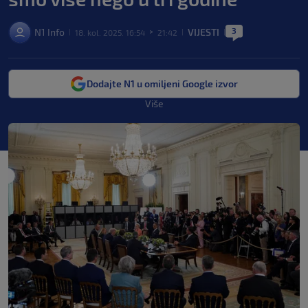
3
N1 Info
VIJESTI
18. kol. 2025. 16:54
21:42
|
>
|
|
Dodajte N1 u omiljeni Google izvor
Više