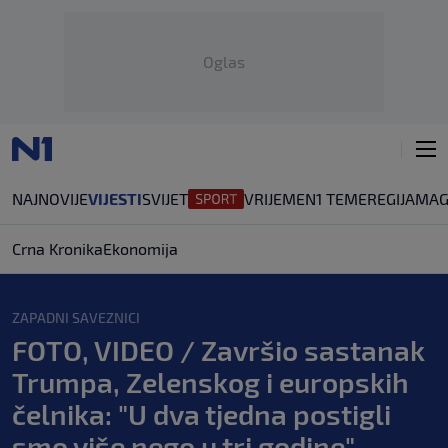
Oglas
NAJNOVIJE
VIJESTI
SVIJET
VRIJEME
N1 TEME
REGIJA
MAG
Crna Kronika
Ekonomija
ZAPADNI SAVEZNICI
FOTO, VIDEO / Završio sastanak
Trumpa, Zelenskog i europskih
čelnika: "U dva tjedna postigli
smo više nego u tri godine"