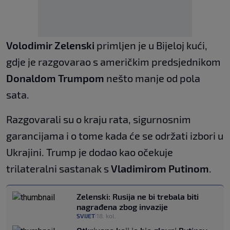
Volodimir Zelenski
primljen je u Bijeloj kući,
gdje je razgovarao s američkim predsjednikom
Donaldom Trumpom
nešto manje od pola
sata.
Razgovarali su o kraju rata, sigurnosnim
garancijama i o tome kada će se održati izbori u
Ukrajini. Trump je dodao kao očekuje
trilateralni sastanak s
Vladimirom Putinom
.
Zelenski: Rusija ne bi trebala biti
nagrađena zbog invazije
SVIJET
18. kol.
|