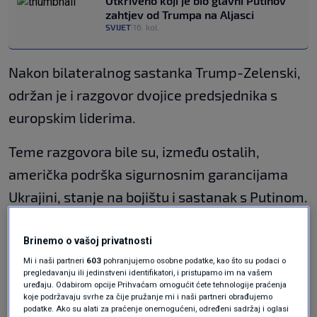
Otkriveno koji je bio glavni Putinov
zahtjev od Trumpa na Aljasci
SVIJET
16. kol.
|
Nakon bilateralnog sastanka Trump-Zelenski,
održan je i razgovor dvojice predsjednika s
europskim liderima.
Teme razgovora bile su, između ostalih,
američka podrška sigurnosnim garancijama
Ukrajini, stanje na bojištu i sastanak s Putinom.
Brinemo o vašoj privatnosti
Mi i naši partneri
603
pohranjujemo osobne podatke, kao što su podaci o
pregledavanju ili jedinstveni identifikatori, i pristupamo im na vašem
uređaju. Odabirom opcije Prihvaćam omogućit ćete tehnologije praćenja
koje podržavaju svrhe za čije pružanje mi i naši partneri obrađujemo
podatke. Ako su alati za praćenje onemogućeni, određeni sadržaj i oglasi