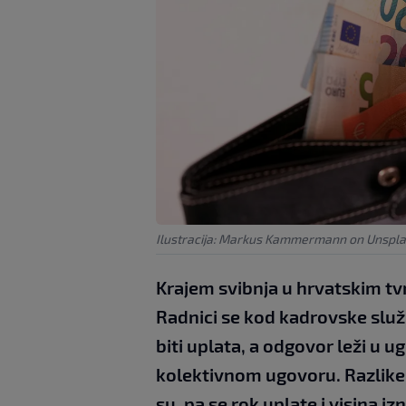
Ilustracija: Markus Kammermann on Unspl
Krajem svibnja u hrvatskim tv
Radnici se kod kadrovske službe
biti uplata, a odgovor leži u u
kolektivnom ugovoru. Razlike
su, pa se rok uplate i visina i