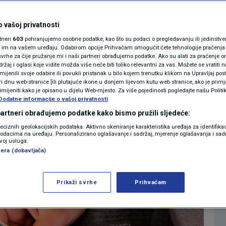
MAGAZIN
uje regres
N1 KOMENTAR
 vašoj privatnosti
rtneri
603
pohranjujemo osobne podatke, kao što su podaci o pregledavanju ili jedinstveni 
KOLUMNE
o im na vašem uređaju. Odabirom opcije Prihvaćam omogućit ćete tehnologije praćenja
0
EKONOMIJA
komentara
|
vrhe za čije pružanje mi i naši partneri obrađujemo podatke. Ako su alati za praćenje
žaj i oglasi koje vidite možda više neće biti toliko relevantni za vas. Možete se vratiti n
N1(DIS)INFO
zmijenili svoje odabire ili povukli pristanak u bilo kojem trenutku klikom na Upravljaj p
i dnu web-stranice [ili plutajuće ikone u donjem lijevom kutu web stranice, ako je primje
KLIMATSKE PROMJENE
rimijeniti kako je opisano u dijelu Web-mjesto. Za više pojedinosti pogledajte našu Politi
Više
Dodatne informacije o vašoj privatnosti
FOTO
 partneri obrađujemo podatke kako bismo pružili sljedeće:
reciznih geolokacijskih podataka. Aktivno skeniranje karakteristika uređaja za identifika
p podacima na uređaju. Personalizirano oglašavanje i sadržaj, mjerenje oglašavanja i sadr
VIDEO
zvoj usluga.
era (dobavljača)
Prikaži svrhe
Prihvaćam