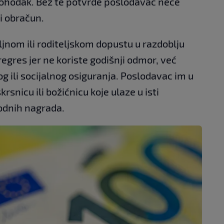
ohodak. Bez te potvrde poslodavac neće
i obračun.
iljnom ili roditeljskom dopustu u razdoblju
egres jer ne koriste godišnji odmor, već
 ili socijalnog osiguranja. Poslodavac im u
rsnicu ili božićnicu koje ulaze u isti
godnih nagrada.