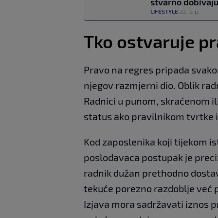
stvarno dobivaj
LIFESTYLE
22. srp.
|
Tko ostvaruje pr
Pravo na regres pripada svakom
njegov razmjerni dio. Oblik r
Radnici u punom, skraćenom i
status ako pravilnikom tvrtke i
Kod zaposlenika koji tijekom is
poslodavaca postupak je precizni
radnik dužan prethodno dostavi
tekuće porezno razdoblje već p
Izjava mora sadržavati iznos pr