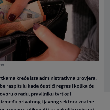
ash
rtkama kreće ista administrativna provjera.
 raspituju kada će stići regres i kolika će
govoru o radu, pravilniku tvrtke i
 između privatnog i javnog sektora znatne
znosa mogu razlikovati i za nekoliko mjeseci.