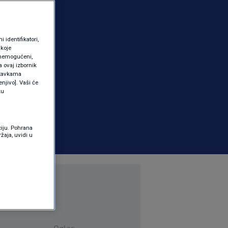
identifikatori,
 koje
 onemogućeni,
a ovaj izbornik
ostavkama
njivo]. Vaši će
ku
ciju. Pohrana
žaja, uvidi u
Oglas