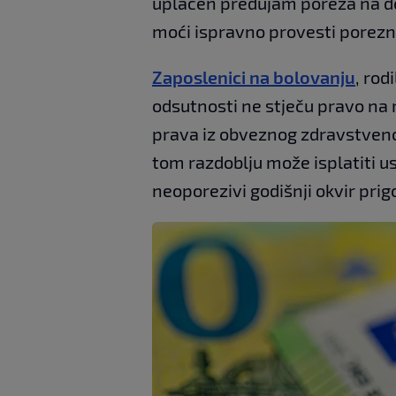
uplaćen predujam poreza na d
moći ispravno provesti porezn
Zaposlenici na bolovanju
, rod
odsutnosti ne stječu pravo na r
prava iz obveznog zdravstvenog
tom razdoblju može isplatiti usk
neoporezivi godišnji okvir pri