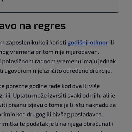
u?
avo na regres
 zaposleniku koji koristi
godišnji odmor
ili
adnog vremena pritom nije mjerodavan.
li polovičnom radnom vremenu imaju jednak
li ugovorom nije izričito određeno drukčije.
te porezne godine rade kod dva ili više
ji. Uplatu može izvršiti svaki od njih, ali je
ti pisanu izjavu o tome je li istu naknadu za
rimio kod drugog ili bivšeg poslodavca.
imitka te podatak je li na njega obračunat i