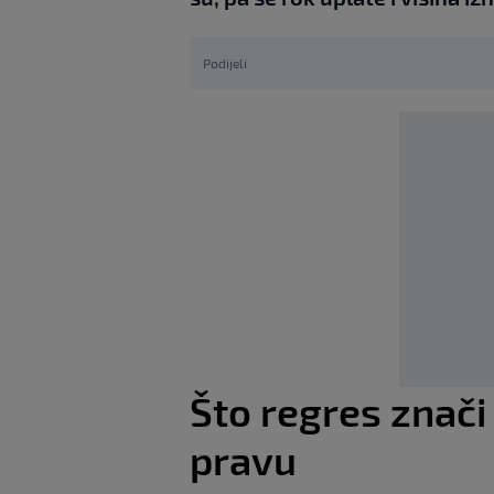
Podijeli
Što regres znač
pravu