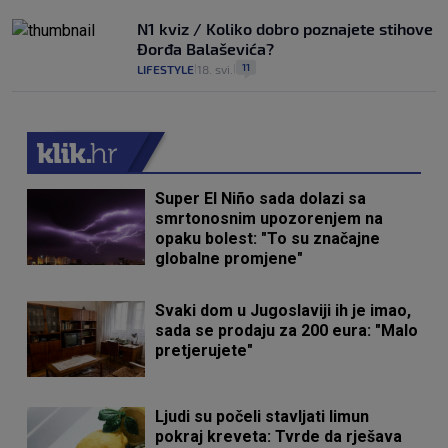
N1 kviz / Koliko dobro poznajete stihove
Đorđa Balaševića?
11
LIFESTYLE
18. svi.
|
|
Super El Niño sada dolazi sa
smrtonosnim upozorenjem na
opaku bolest: "To su značajne
globalne promjene"
Svaki dom u Jugoslaviji ih je imao,
sada se prodaju za 200 eura: "Malo
pretjerujete"
Ljudi su počeli stavljati limun
pokraj kreveta: Tvrde da rješava