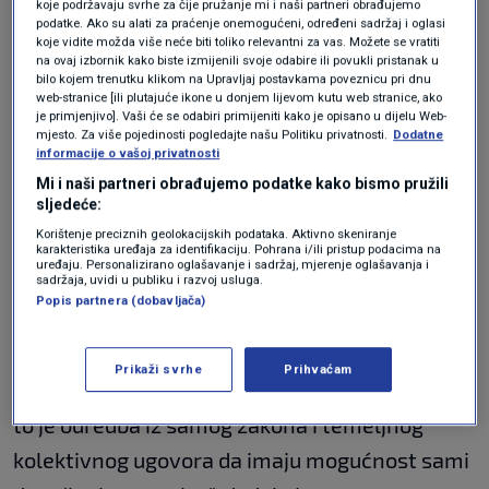
radi o više nego korektnoj Vladinoj ponudi
koje podržavaju svrhe za čije pružanje mi i naši partneri obrađujemo
podatke. Ako su alati za praćenje onemogućeni, određeni sadržaj i oglasi
podsjetivši da su tijeku i pregovori o granskim
koje vidite možda više neće biti toliko relevantni za vas. Možete se vratiti
na ovaj izbornik kako biste izmijenili svoje odabire ili povukli pristanak u
kolektivnim ugovorima u kojima se također
bilo kojem trenutku klikom na Upravljaj postavkama poveznicu pri dnu
web-stranice [ili plutajuće ikone u donjem lijevom kutu web stranice, ako
očekuje da će sindikati tražiti ugovaranje nekih
je primjenjivo]. Vaši će se odabiri primijeniti kako je opisano u dijelu Web-
mjesto. Za više pojedinosti pogledajte našu Politiku privatnosti.
Dodatne
dodatnih povoljnijih prava.
informacije o vašoj privatnosti
Mi i naši partneri obrađujemo podatke kako bismo pružili
sljedeće:
"Što se tiče toga da nema mogućnosti bolje
Korištenje preciznih geolokacijskih podataka. Aktivno skeniranje
ponude, toga smo se naslušali, a pregovaramo
karakteristika uređaja za identifikaciju. Pohrana i/ili pristup podacima na
uređaju. Personalizirano oglašavanje i sadržaj, mjerenje oglašavanja i
sadržaja, uvidi u publiku i razvoj usluga.
svake godine", komentirala je izjavu ministra.
Popis partnera (dobavljača)
"Ne vjerujem da ministar i
premijer
blefiraju, ali
Prikaži svrhe
Prihvaćam
u ovoj situaciji imaju kartu u svojim rukama, a
to je odredba iz samog zakona i temeljnog
kolektivnog ugovora da imaju mogućnost sami