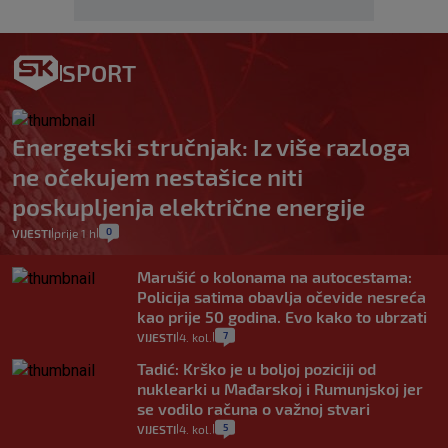
SPORT
Energetski stručnjak: Iz više razloga
ne očekujem nestašice niti
poskupljenja električne energije
0
VIJESTI
prije 1 h
|
|
Marušić o kolonama na autocestama:
Policija satima obavlja očevide nesreća
kao prije 50 godina. Evo kako to ubrzati
7
VIJESTI
4. kol.
|
|
Tadić: Krško je u boljoj poziciji od
nuklearki u Mađarskoj i Rumunjskoj jer
se vodilo računa o važnoj stvari
5
VIJESTI
4. kol.
|
|