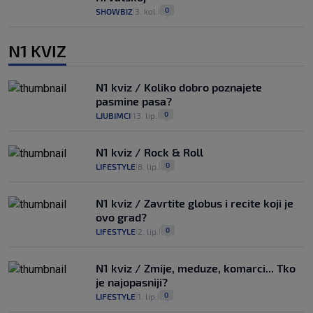
0
SHOWBIZ
3. kol.
|
|
N1 KVIZ
N1 kviz / Koliko dobro poznajete
pasmine pasa?
0
LJUBIMCI
13. lip.
|
|
N1 kviz / Rock & Roll
0
LIFESTYLE
8. lip.
|
|
N1 kviz / Zavrtite globus i recite koji je
ovo grad?
0
LIFESTYLE
2. lip.
|
|
N1 kviz / Zmije, meduze, komarci... Tko
je najopasniji?
0
LIFESTYLE
1. lip.
|
|