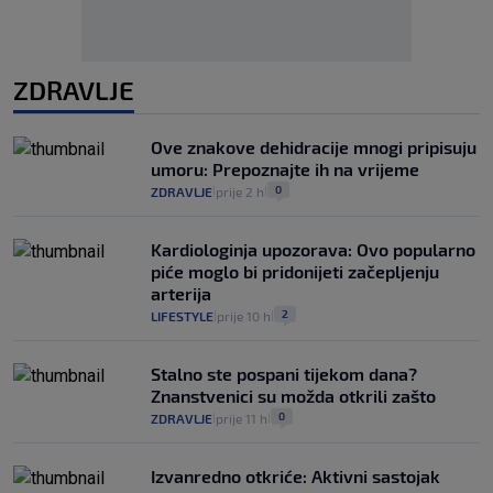
ZDRAVLJE
Ove znakove dehidracije mnogi pripisuju
umoru: Prepoznajte ih na vrijeme
0
ZDRAVLJE
prije 2 h
|
|
Kardiologinja upozorava: Ovo popularno
piće moglo bi pridonijeti začepljenju
arterija
2
LIFESTYLE
prije 10 h
|
|
Stalno ste pospani tijekom dana?
Znanstvenici su možda otkrili zašto
0
ZDRAVLJE
prije 11 h
|
|
Izvanredno otkriće: Aktivni sastojak