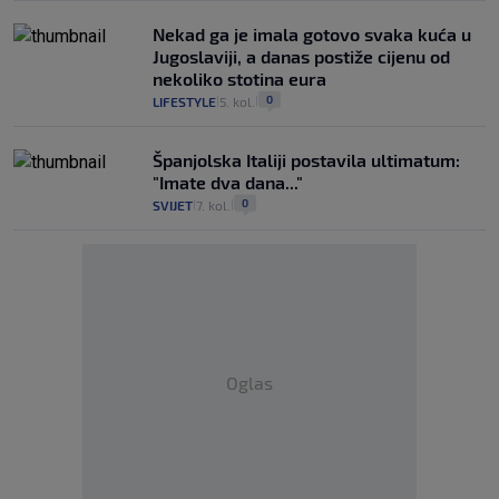
Nekad ga je imala gotovo svaka kuća u
Jugoslaviji, a danas postiže cijenu od
nekoliko stotina eura
0
LIFESTYLE
5. kol.
|
|
Španjolska Italiji postavila ultimatum:
"Imate dva dana..."
0
SVIJET
7. kol.
|
|
Oglas