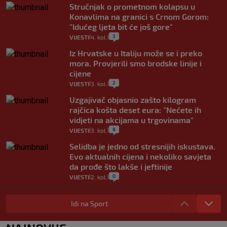
Stručnjak o prometnom kolapsu u
Konavlima na granici s Crnom Gorom:
"Idućeg ljeta bit će još gore"
3
VIJESTI
4. kol.
|
|
Iz Hrvatske u Italiju može se i preko
mora. Provjerili smo brodske linije i
cijene
2
VIJESTI
3. kol.
|
|
Uzgajivač objasnio zašto kilogram
rajčica košta deset eura: "Nećete ih
vidjeti na akcijama u trgovinama"
8
VIJESTI
3. kol.
|
|
Selidba je jedno od stresnijih iskustava.
Evo aktualnih cijena i nekoliko savjeta
da prođe što lakše i jeftinije
0
VIJESTI
2. kol.
|
|
Izračunali smo koliko košta putovanje
automobilom na Hvar iz Zagreba, a
Idi na Sport
koliko iz Osijeka
14
VIJESTI
2. kol.
|
|