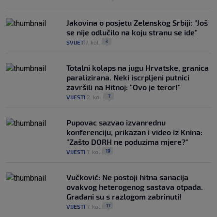
Jakovina o posjetu Zelenskog Srbiji: "Još
se nije odlučilo na koju stranu se ide"
3
SVIJET
7. kol.
|
|
Totalni kolaps na jugu Hrvatske, granica
paralizirana. Neki iscrpljeni putnici
završili na Hitnoj: "Ovo je teror!"
7
VIJESTI
2. kol.
|
|
Pupovac sazvao izvanrednu
konferenciju, prikazan i video iz Knina:
"Zašto DORH ne poduzima mjere?"
19
VIJESTI
7. kol.
|
|
Vučković: Ne postoji hitna sanacija
ovakvog heterogenog sastava otpada.
Građani su s razlogom zabrinuti!
17
VIJESTI
7. kol.
|
|