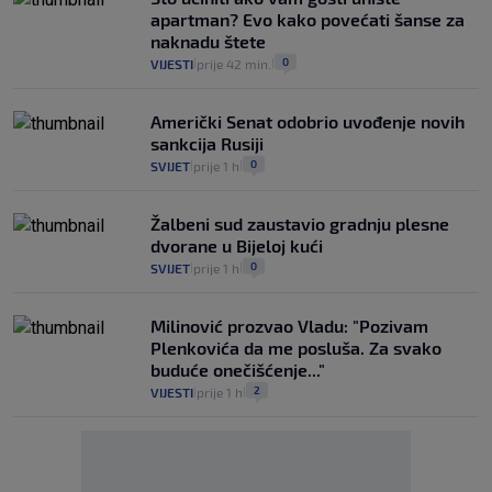
apartman? Evo kako povećati šanse za
naknadu štete
0
VIJESTI
prije 42 min.
|
|
Američki Senat odobrio uvođenje novih
sankcija Rusiji
0
SVIJET
prije 1 h
|
|
Žalbeni sud zaustavio gradnju plesne
dvorane u Bijeloj kući
0
SVIJET
prije 1 h
|
|
Milinović prozvao Vladu: "Pozivam
Plenkovića da me posluša. Za svako
buduće onečišćenje..."
2
VIJESTI
prije 1 h
|
|