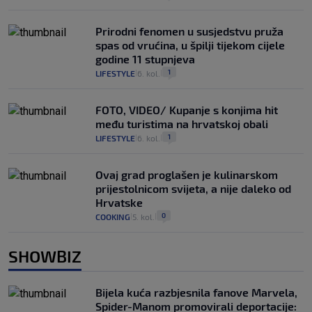
Prirodni fenomen u susjedstvu pruža
spas od vrućina, u špilji tijekom cijele
godine 11 stupnjeva
1
LIFESTYLE
6. kol.
|
|
FOTO, VIDEO/ Kupanje s konjima hit
među turistima na hrvatskoj obali
1
LIFESTYLE
6. kol.
|
|
Ovaj grad proglašen je kulinarskom
prijestolnicom svijeta, a nije daleko od
Hrvatske
0
COOKING
5. kol.
|
|
SHOWBIZ
Bijela kuća razbjesnila fanove Marvela,
Spider-Manom promovirali deportacije: