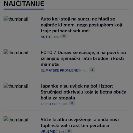
NAJČITANIJE
Auto koji stoji na suncu ne hladi se
najbrže klimom, nego postupkom koji
traje petnaest sekundi
0
AUTO
7. kol.
|
|
FOTO / Dunav se isušuje, a na površinu
izranjaju njemački ratni brodovi i kosti
mamuta
2
KLIMATSKE PROMJENE
5. kol.
|
|
Japanke nisu uvijek najbolji izbor:
Stručnjaci otkrivaju koja je ljetna obuća
bolja za stopala
0
LIFESTYLE
6. kol.
|
|
Stiže kratko osvježenje, a onda novi
toplinski val i rast temperatura
0
VRIJEME
7. kol.
|
|