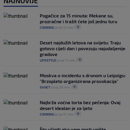
NAJNOVIJE
"Kći je otišla na more, a zaboravila
zdravstvenu iskaznicu". Kakva su prava
Pogačice za 15 minuta: Mekane su,
pacijenata izvan mjesta prebivališta?
prozračne i tražit ćete još jednu turu
1
VIJESTI
1. kol.
|
|
0
COOKING
prije 10 min.
|
|
Deset najdužih letova na svijetu: Traju
gotovo cijeli dan i povezuju najudaljenije
gradove
0
LIFESTYLE
prije 17 min.
|
|
Moskva o incidentu s dronom u Leipzigu:
"Brzopleto organizirana provokacija"
0
SVIJET
prije 29 min.
|
|
Najbrža voćna torta bez pečenja: Ovaj
desert idealan je za ljeto
0
COOKING
prije 41 min.
|
|
Što učiniti ako vam gosti unište