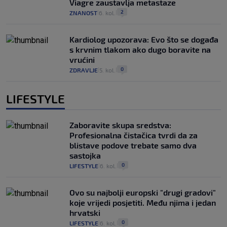
Viagre zaustavlja metastaze
2
ZNANOST
6. kol.
|
|
Kardiolog upozorava: Evo što se događa
s krvnim tlakom ako dugo boravite na
vrućini
0
ZDRAVLJE
5. kol.
|
|
LIFESTYLE
Zaboravite skupa sredstva:
Profesionalna čistačica tvrdi da za
blistave podove trebate samo dva
sastojka
0
LIFESTYLE
6. kol.
|
|
Ovo su najbolji europski "drugi gradovi"
koje vrijedi posjetiti. Među njima i jedan
hrvatski
0
LIFESTYLE
6. kol.
|
|