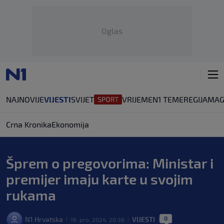
Oglas
NAJNOVIJE
VIJESTI
SVIJET
VRIJEME
N1 TEME
REGIJA
MAG
Crna Kronika
Ekonomija
Šprem o pregovorima: Ministar i
premijer imaju karte u svojim
rukama
0
N1 Hrvatska
VIJESTI
16. pro. 2024. 20:38
|
|
|