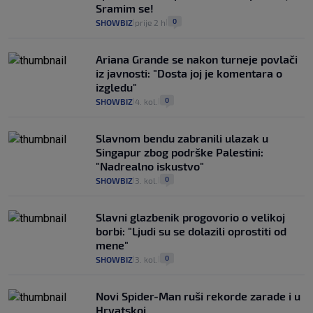
Sramim se!
0
SHOWBIZ
prije 2 h
|
|
Ariana Grande se nakon turneje povlači
iz javnosti: "Dosta joj je komentara o
izgledu"
0
SHOWBIZ
4. kol.
|
|
Slavnom bendu zabranili ulazak u
Singapur zbog podrške Palestini:
"Nadrealno iskustvo"
0
SHOWBIZ
3. kol.
|
|
Slavni glazbenik progovorio o velikoj
borbi: "Ljudi su se dolazili oprostiti od
mene"
0
SHOWBIZ
3. kol.
|
|
Novi Spider-Man ruši rekorde zarade i u
Hrvatskoj