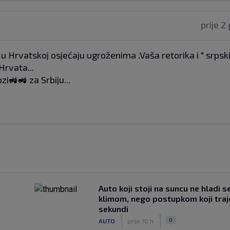
prije 2
bi u Hrvatskoj osjećaju ugroženima .Vaša retorika i " srpsk
rvata...
zi🚜🚜 za Srbiju...
u
Auto koji stoji na suncu ne hladi s
klimom, nego postupkom koji traj
sekundi
|
|
0
AUTO
prije 10 h