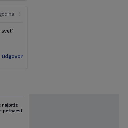
 godina
i svet"
Odgovor
e najbrže
e petnaest