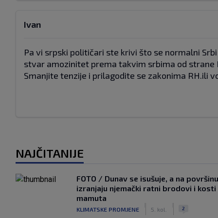
Ivan
Pa vi srpski političari ste krivi što se normalni Sr
stvar amozinitet prema takvim srbima od strane H
Smanjite tenzije i prilagodite se zakonima RH.ili vo
NAJČITANIJE
FOTO / Dunav se isušuje, a na površin
izranjaju njemački ratni brodovi i kosti
mamuta
|
|
2
KLIMATSKE PROMJENE
5. kol.