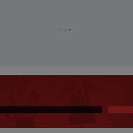
Oglas
mačke druge lige, evo
u Bundesligu