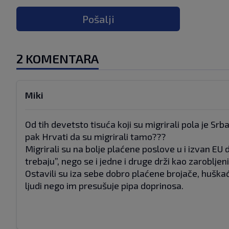
Pošalji
2 KOMENTARA
Miki
Od tih devetsto tisuća koji su migrirali pola je Srba,
pak Hrvati da su migrirali tamo???
Migrirali su na bolje plaćene poslove u i izvan EU
trebaju”, nego se i jedne i druge drži kao zarobljenik
Ostavili su iza sebe dobro plaćene brojače, huška
ljudi nego im presušuje pipa doprinosa.