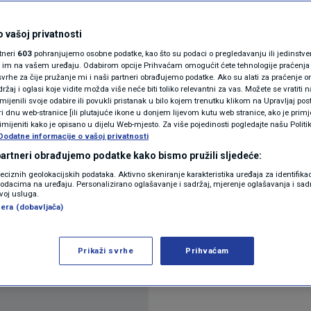
rvatskoj "kopne" dva
N1(DIS)INFO
KLIMATSKE PROMJENE
 vašoj privatnosti
rtneri
603
pohranjujemo osobne podatke, kao što su podaci o pregledavanju ili jedinstveni 
FOTO
o im na vašem uređaju. Odabirom opcije Prihvaćam omogućit ćete tehnologije praćenja
vrhe za čije pružanje mi i naši partneri obrađujemo podatke. Ako su alati za praćenje
žaj i oglasi koje vidite možda više neće biti toliko relevantni za vas. Možete se vratiti n
VIDEO
zmijenili svoje odabire ili povukli pristanak u bilo kojem trenutku klikom na Upravljaj p
i dnu web-stranice [ili plutajuće ikone u donjem lijevom kutu web stranice, ako je primje
rimijeniti kako je opisano u dijelu Web-mjesto. Za više pojedinosti pogledajte našu Politi
Dodatne informacije o vašoj privatnosti
 partneri obrađujemo podatke kako bismo pružili sljedeće:
reciznih geolokacijskih podataka. Aktivno skeniranje karakteristika uređaja za identifika
p podacima na uređaju. Personalizirano oglašavanje i sadržaj, mjerenje oglašavanja i sadr
zvoj usluga.
afsko istraživanje koje je potvrdilo zabrinutost n
era (dobavljača)
oje su dvostruko snažniji inače izraženi procesi
tsku općenito.
Pročitaj više
Prikaži svrhe
Prihvaćam