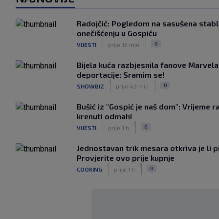
Radojčić: Pogledom na sasušena stabla
onečišćenju u Gospiću
|
|
0
VIJESTI
prije 16 min
Bijela kuća razbjesnila fanove Marvel
deportacije: Sramim se!
|
|
0
SHOWBIZ
prije 43 min
Bušić iz "Gospić je naš dom": Vrijeme r
krenuti odmah!
|
|
0
VIJESTI
prije 1 h
Jednostavan trik mesara otkriva je li p
Provjerite ovo prije kupnje
|
|
0
COOKING
prije 1 h