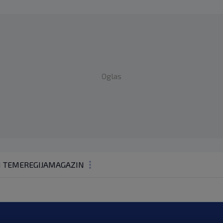
Oglas
1 TEME
REGIJA
MAGAZIN
N1 KOMENTAR
KOLUMNE