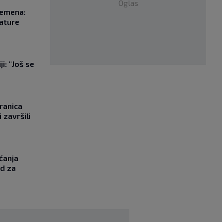
Oglas
remena:
rature
i: "Još se
"
ranica
 završili
ćanja
od za