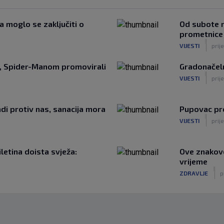
 moglo se zaključiti o
Od subote r
prometnice
|
VIJESTI
prij
a, Spider-Manom promovirali
Gradonačeln
|
VIJESTI
prije
adi protiv nas, sanacija mora
Pupovac pr
|
VIJESTI
prije
iletina doista svježa:
Ove znakove
vrijeme
|
ZDRAVLJE
p