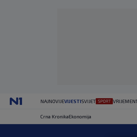
NAJNOVIJE
VIJESTI
SVIJET
VRIJEME
N
Crna Kronika
Ekonomija