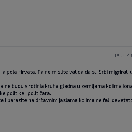
prije 2
 a pola Hrvata. Pa ne mislite valjda da su Srbi migrirali u S
 da ne budu sirotinja kruha gladna u zemljama kojima ion
e politike i političara.
će i parazite na državnim jaslama kojima ne fali devetst