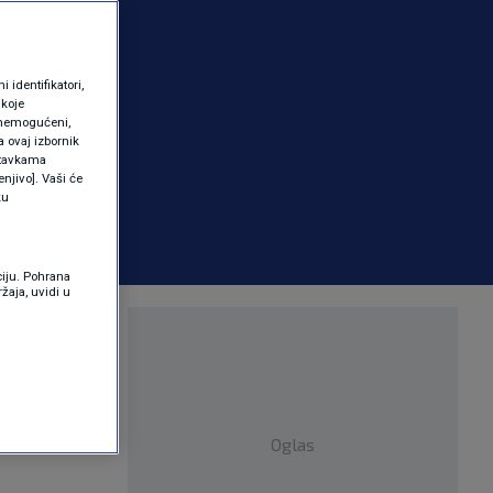
identifikatori,
 koje
 onemogućeni,
a ovaj izbornik
ostavkama
njivo]. Vaši će
ku
ciju. Pohrana
žaja, uvidi u
jezina
Oglas