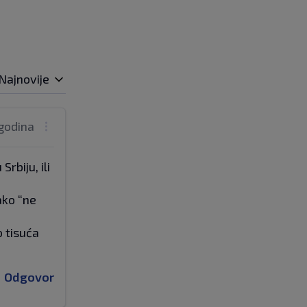
Najnovije
 godina
rbiju, ili
ako “ne
o tisuća
Odgovor