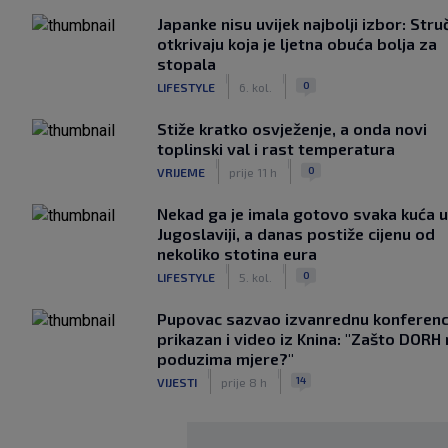
Japanke nisu uvijek najbolji izbor: Stru
otkrivaju koja je ljetna obuća bolja za
stopala
|
|
0
LIFESTYLE
6. kol.
Stiže kratko osvježenje, a onda novi
toplinski val i rast temperatura
|
|
0
VRIJEME
prije 11 h
Nekad ga je imala gotovo svaka kuća u
Jugoslaviji, a danas postiže cijenu od
nekoliko stotina eura
|
|
0
LIFESTYLE
5. kol.
Pupovac sazvao izvanrednu konferenci
prikazan i video iz Knina: "Zašto DORH
poduzima mjere?"
|
|
14
VIJESTI
prije 8 h