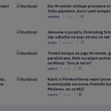
čnjaci
Dio Hrvatske očekuje promjena v
Stižu pljuskovi, bura i pad tempe
|
|
0
VRIJEME
6. kol.
Jakovina o posjetu Zelenskog Srbij
nije odlučilo na koju stranu se ide
|
|
1
SVIJET
prije 8 h
Totalni kolaps na jugu Hrvatske, g
paralizirana. Neki iscrpljeni putnici
na Hitnoj: "Ovo je teror!"
|
|
7
VIJESTI
2. kol.
ju,
Klarić o Plenkovićevoj najavi pove
 ne
braniteljskih mirovina: Politički b
Možemo, ne za HDZ
|
|
18
VIJESTI
6. kol.