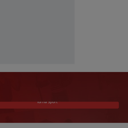
Idi na Sport
Trener Istre uoči Poljuda: Prvenstvo je
dugo, želimo pobijediti u svakoj
utakmici
|