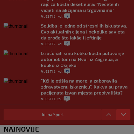
rajčica košta deset eura: "Nećete ih
vidjeti na akcijama u trgovinama"
7
VIJESTI
3. kol.
|
|
Selidba je jedno od stresnijih iskustava.
Evo aktualnih cijena i nekoliko savjeta
da prođe što lakše i jeftinije
0
VIJESTI
2. kol.
|
|
Izračunali smo koliko košta putovanje
automobilom na Hvar iz Zagreba, a
koliko iz Osijeka
14
VIJESTI
2. kol.
|
|
"Kći je otišla na more, a zaboravila
zdravstvenu iskaznicu". Kakva su prava
pacijenata izvan mjesta prebivališta?
1
VIJESTI
1. kol.
|
|
Provjerili smo "što ćemo onda" ako
Plenković na 15 dana ukine mjere: "Ne bi
Idi na Sport
se dogodilo ništa. Vlada se zaljubila u te
intervencije"
NAJNOVIJE
25
VIJESTI
30. srp.
|
|