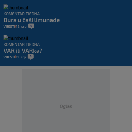
KOMENTAR TJEDNA
Bura u čaši limunade
0
VIJESTI
18. srp.
|
|
KOMENTAR TJEDNA
VAR ili VARka?
4
VIJESTI
11. srp.
|
|
Oglas