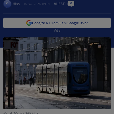
0
Hina
VIJESTI
16. svi. 2026. 09:09
|
|
|
Dodajte N1 u omiljeni Google izvor
Više
Patrik Macek/PIXSELL