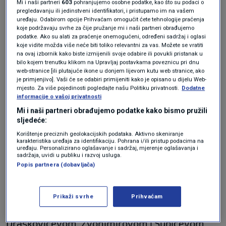
Mi i naši partneri
603
pohranjujemo osobne podatke, kao što su podaci o
pregledavanju ili jedinstveni identifikatori, i pristupamo im na vašem
U sklopu projekta "1. faza modernizacija
uređaju. Odabirom opcije Prihvaćam omogućit ćete tehnologije praćenja
koje podržavaju svrhe za čije pružanje mi i naši partneri obrađujemo
tramvajske infrastrukture u gradu Zagrebu - II.
podatke. Ako su alati za praćenje onemogućeni, određeni sadržaj i oglasi
koje vidite možda više neće biti toliko relevantni za vas. Možete se vratiti
faza projekta", čiji je cilj dodatno podizanje
na ovaj izbornik kako biste izmijenili svoje odabire ili povukli pristanak u
bilo kojem trenutku klikom na Upravljaj postavkama poveznicu pri dnu
razine učinkovitosti i efikasnosti sustava
web-stranice [ili plutajuće ikone u donjem lijevom kutu web stranice, ako
je primjenjivo]. Vaši će se odabiri primijeniti kako je opisano u dijelu Web-
javnog gradskog prijevoza, kao i povećanje
mjesto. Za više pojedinosti pogledajte našu Politiku privatnosti.
Dodatne
informacije o vašoj privatnosti
broja putnika te smanjenje emisije CO2,
Mi i naši partneri obrađujemo podatke kako bismo pružili
započinju radovi na modernizaciji ispravljačke
sljedeće:
stanice Patačićkina, navodi ZET.
Korištenje preciznih geolokacijskih podataka. Aktivno skeniranje
karakteristika uređaja za identifikaciju. Pohrana i/ili pristup podacima na
uređaju. Personalizirano oglašavanje i sadržaj, mjerenje oglašavanja i
sadržaja, uvidi u publiku i razvoj usluga.
Stoga je u subotu i nedjelju, 16. i 17. svibnja,
Popis partnera (dobavljača)
obustavljen tramvajski promet Branimirovom
ulicom od Glavnog kolodvora do Držićeve,
Prikaži svrhe
Prihvaćam
zatim Avenijom Marina Držića,
Draškovićevom, Zvonimirovom i Šubićevom