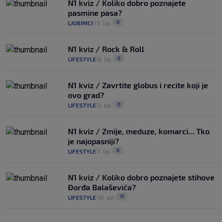
N1 kviz / Koliko dobro poznajete
pasmine pasa?
0
LJUBIMCI
13. lip.
|
|
N1 kviz / Rock & Roll
0
LIFESTYLE
8. lip.
|
|
N1 kviz / Zavrtite globus i recite koji je
ovo grad?
0
LIFESTYLE
2. lip.
|
|
N1 kviz / Zmije, meduze, komarci... Tko
je najopasniji?
0
LIFESTYLE
1. lip.
|
|
N1 kviz / Koliko dobro poznajete stihove
Đorđa Balaševića?
11
LIFESTYLE
18. svi.
|
|