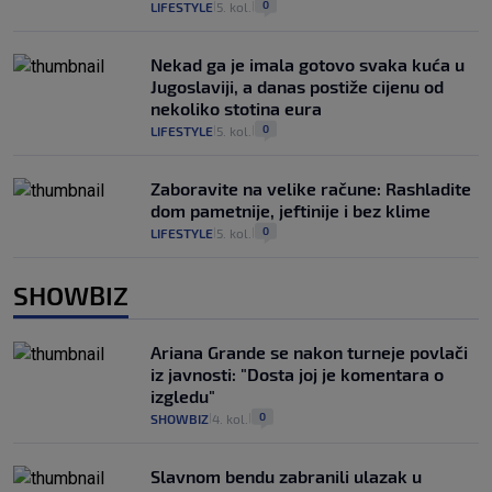
0
LIFESTYLE
5. kol.
|
|
Nekad ga je imala gotovo svaka kuća u
Jugoslaviji, a danas postiže cijenu od
nekoliko stotina eura
0
LIFESTYLE
5. kol.
|
|
Zaboravite na velike račune: Rashladite
dom pametnije, jeftinije i bez klime
0
LIFESTYLE
5. kol.
|
|
SHOWBIZ
Ariana Grande se nakon turneje povlači
iz javnosti: "Dosta joj je komentara o
izgledu"
0
SHOWBIZ
4. kol.
|
|
Slavnom bendu zabranili ulazak u