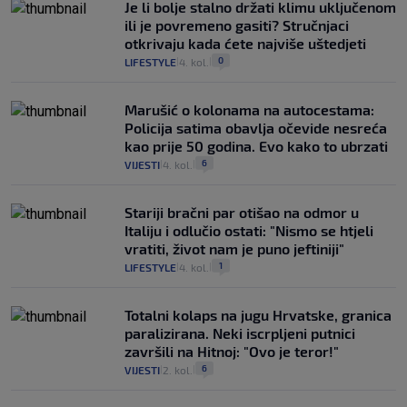
Je li bolje stalno držati klimu uključenom
ili je povremeno gasiti? Stručnjaci
otkrivaju kada ćete najviše uštedjeti
0
LIFESTYLE
4. kol.
|
|
Marušić o kolonama na autocestama:
Policija satima obavlja očevide nesreća
kao prije 50 godina. Evo kako to ubrzati
6
VIJESTI
4. kol.
|
|
Stariji bračni par otišao na odmor u
Italiju i odlučio ostati: "Nismo se htjeli
vratiti, život nam je puno jeftiniji"
1
LIFESTYLE
4. kol.
|
|
Totalni kolaps na jugu Hrvatske, granica
paralizirana. Neki iscrpljeni putnici
završili na Hitnoj: "Ovo je teror!"
6
VIJESTI
2. kol.
|
|