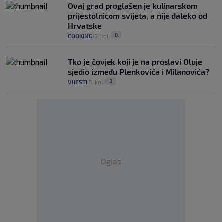
Ovaj grad proglašen je kulinarskom
prijestolnicom svijeta, a nije daleko od
Hrvatske
0
COOKING
5. kol.
|
|
Tko je čovjek koji je na proslavi Oluje
sjedio između Plenkovića i Milanovića?
3
VIJESTI
5. kol.
|
|
Oglas