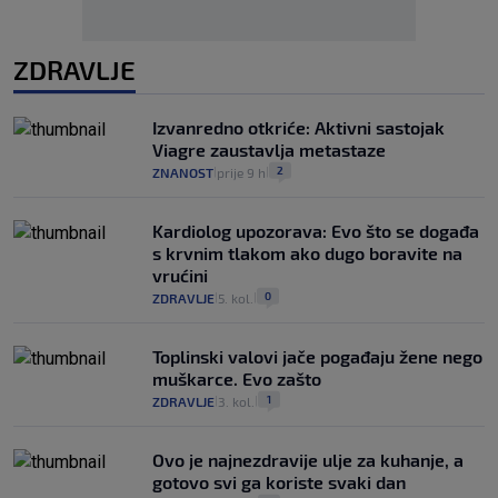
ZDRAVLJE
Izvanredno otkriće: Aktivni sastojak
Viagre zaustavlja metastaze
2
ZNANOST
prije 9 h
|
|
Kardiolog upozorava: Evo što se događa
s krvnim tlakom ako dugo boravite na
vrućini
0
ZDRAVLJE
5. kol.
|
|
Toplinski valovi jače pogađaju žene nego
muškarce. Evo zašto
1
ZDRAVLJE
3. kol.
|
|
Ovo je najnezdravije ulje za kuhanje, a
gotovo svi ga koriste svaki dan