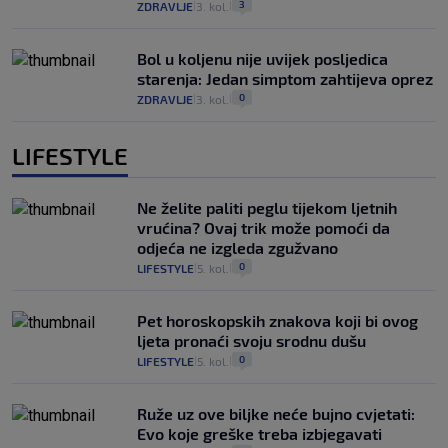
3
ZDRAVLJE
3. kol.
|
|
Bol u koljenu nije uvijek posljedica
starenja: Jedan simptom zahtijeva oprez
0
ZDRAVLJE
3. kol.
|
|
LIFESTYLE
Ne želite paliti peglu tijekom ljetnih
vrućina? Ovaj trik može pomoći da
odjeća ne izgleda zgužvano
0
LIFESTYLE
5. kol.
|
|
Pet horoskopskih znakova koji bi ovog
ljeta pronaći svoju srodnu dušu
0
LIFESTYLE
5. kol.
|
|
Ruže uz ove biljke neće bujno cvjetati:
Evo koje greške treba izbjegavati