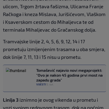
ulicom, Trgom žrtava fašizma, Ulicama Franje
Račkoga i kneza Mislava, Jurišićevom, Vlaškom
i Ksaverskom cestom do Mihaljevca te od
terminala Mihaljevac do Gračanskog dolja.
Tramvajske linije 2, 4, 5, 6, 9, 12, 14 i 17
prometuju izmijenjenim trasama u oba smjera,
dok linije 7, 11, 13 i 15 nisu u prometu.
Tomašević najavio novi megaprojekt:
"Ovo je nakon 45 godina prvi most na
zapadu grada"
VIJESTI
5. svi.
|
Linija 3
iznimno je ovog vikenda u prometu i
vozi svojom redovnom trasom, dok na noćnim