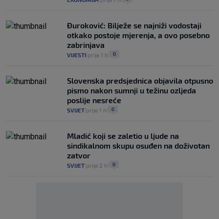
Đuroković: Bilježe se najniži vodostaji
otkako postoje mjerenja, a ovo posebno
zabrinjava
0
VIJESTI
prije 1 h
|
|
Slovenska predsjednica objavila otpusno
pismo nakon sumnji u težinu ozljeda
poslije nesreće
0
SVIJET
prije 1 h
|
|
Mladić koji se zaletio u ljude na
sindikalnom skupu osuđen na doživotan
zatvor
0
SVIJET
prije 2 h
|
|