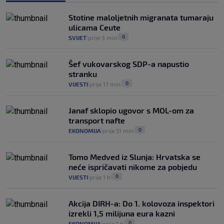
Analitičar o Mostu: Oni su u yin-yang
Stotine maloljetnih migranata tumaraju
poziciji i imaju drugog najpoznatijeg
ulicama Ceute
bravara u povijesti Hrvatske
0
SVIJET
prije 3 min
|
|
16
VIJESTI
30. srp.
|
|
Šef vukovarskog SDP-a napustio
stranku
0
VIJESTI
prije 17 min
|
|
Janaf sklopio ugovor s MOL-om za
transport nafte
0
EKONOMIJA
prije 51 min
|
|
Tomo Medved iz Slunja: Hrvatska se
neće ispričavati nikome za pobjedu
0
VIJESTI
prije 1 h
|
|
Akcija DIRH-a: Do 1. kolovoza inspektori
izrekli 1,5 milijuna eura kazni
0
EKONOMIJA
prije 1 h
|
|