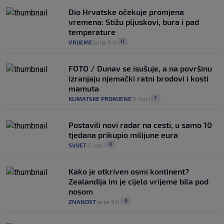
Dio Hrvatske očekuje promjena
vremena: Stižu pljuskovi, bura i pad
temperature
0
VRIJEME
prije 9 h
|
|
FOTO / Dunav se isušuje, a na površinu
izranjaju njemački ratni brodovi i kosti
mamuta
1
KLIMATSKE PROMJENE
5. kol.
|
|
Postavili novi radar na cesti, u samo 10
tjedana prikupio milijune eura
0
SVIJET
5. kol.
|
|
Kako je otkriven osmi kontinent?
Zealandija im je cijelo vrijeme bila pod
nosom
0
ZNANOST
prije 9 h
|
|