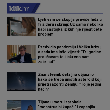
Ljeti vam se skuplja previše leda u
frižideru i škrinji: Uz samo nekoliko
kapi sastojka iz kuhinje riješit ćete
problem
Predvidio pandemiju i Veliku krizu,
a sada ima loše vijesti: "Tri godine
proučavam to i iskreno sam
zabrinut"
Znanstvenik detaljno objasnio
kako se treba uništiti asteroid koji
prijeti razoriti Zemlju: "To je jedini
način"
Tijana u moru isprobala
"menstrualni kupaći" i zapanjila