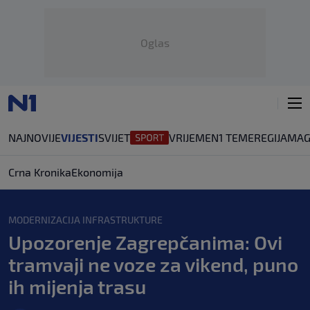
Oglas
NAJNOVIJE
VIJESTI
SVIJET
VRIJEME
N1 TEME
REGIJA
MAG
Crna Kronika
Ekonomija
MODERNIZACIJA INFRASTRUKTURE
Upozorenje Zagrepčanima: Ovi
tramvaji ne voze za vikend, puno
ih mijenja trasu