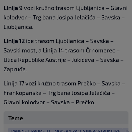
Linija 9
vozi kružno trasom Ljubljanica – Glavni
kolodvor – Trg bana Josipa Jelačića – Savska –
Ljubljanica.
Linija 12
ide trasom Ljubljanica – Savska –
Savski most, a Linija 14 trasom Črnomerec –
Ulica Republike Austrije – Jukićeva – Savska –
Zapruđe.
Linija 17 vozi kružno trasom Prečko – Savska –
Frankopanska – Trg bana Josipa Jelačića –
Glavni kolodvor – Savska – Prečko.
Teme
IZMJENE U PROMETU
MODERNIZACIJA INFRASTRUKTURE
TR