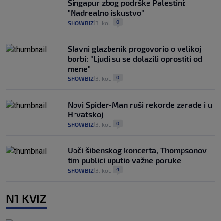
Singapur zbog podrške Palestini:
"Nadrealno iskustvo"
0
SHOWBIZ
3. kol.
|
|
Slavni glazbenik progovorio o velikoj
borbi: "Ljudi su se dolazili oprostiti od
mene"
0
SHOWBIZ
3. kol.
|
|
Novi Spider-Man ruši rekorde zarade i u
Hrvatskoj
0
SHOWBIZ
3. kol.
|
|
Uoči šibenskog koncerta, Thompsonov
tim publici uputio važne poruke
4
SHOWBIZ
3. kol.
|
|
N1 KVIZ