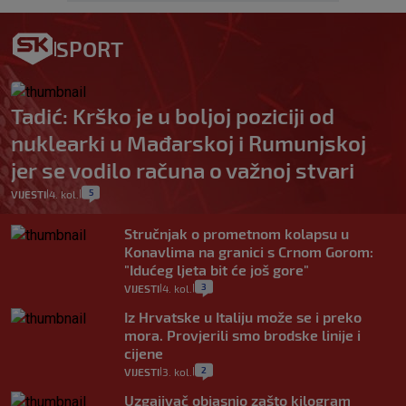
SPORT
Tadić: Krško je u boljoj poziciji od
nuklearki u Mađarskoj i Rumunjskoj
jer se vodilo računa o važnoj stvari
5
VIJESTI
4. kol.
|
|
Stručnjak o prometnom kolapsu u
Konavlima na granici s Crnom Gorom:
"Idućeg ljeta bit će još gore"
3
VIJESTI
4. kol.
|
|
Iz Hrvatske u Italiju može se i preko
mora. Provjerili smo brodske linije i
cijene
2
VIJESTI
3. kol.
|
|
Uzgajivač objasnio zašto kilogram