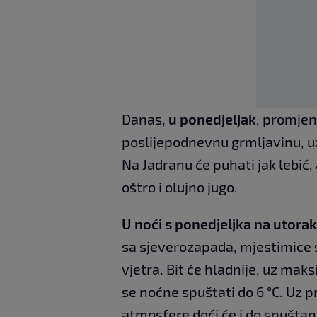
Danas,
u ponedjeljak
, promjen
poslijepodnevnu grmljavinu, u
Na Jadranu će puhati jak lebić,
oštro i olujno jugo.
U noći s ponedjeljka na utorak
sa sjeverozapada, mjestimice s
vjetra. Bit će hladnije, uz ma
se noćne spuštati do 6 °C. Uz 
atmosfere doći će i do spuštan