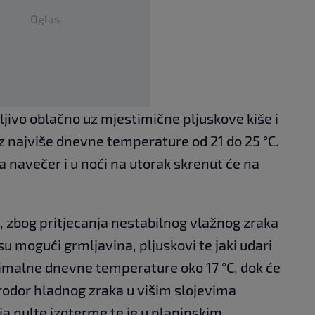
Oglas
ljivo oblačno uz mjestimične pljuskove kiše i
z najviše dnevne temperature od 21 do 25 °C.
 a navečer i u noći na utorak skrenut će na
, zbog pritjecanja nestabilnog vlažnog zraka
u mogući grmljavina, pljuskovi te jaki udari
ksimalne dnevne temperature oko 17 °C, dok će
prodor hladnog zraka u višim slojevima
ja nulte izoterme te je u planinskim