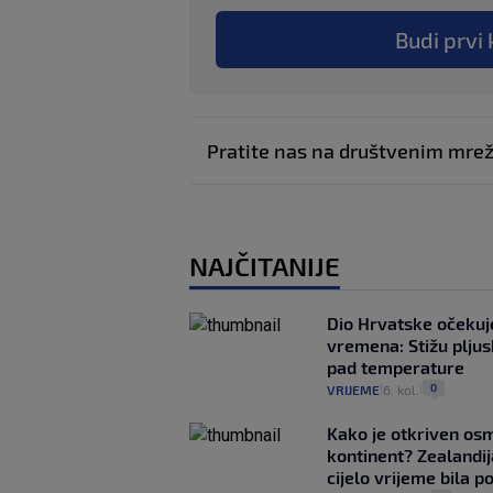
Budi prvi 
Pratite nas na društvenim mr
NAJČITANIJE
Dio Hrvatske očeku
vremena: Stižu pljusk
pad temperature
0
VRIJEME
6. kol.
|
|
Kako je otkriven os
kontinent? Zealandij
cijelo vrijeme bila 