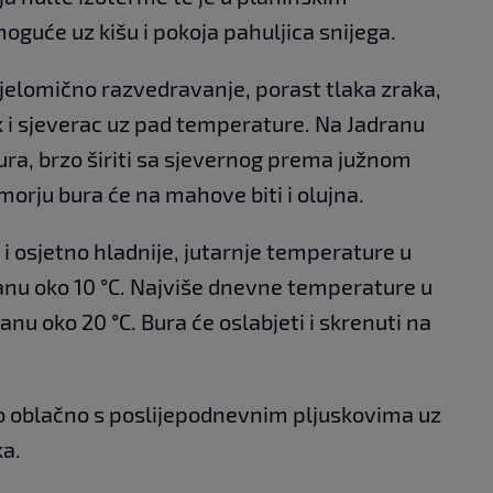
guće uz kišu i pokoja pahuljica snijega.
jelomično razvedravanje, porast tlaka zraka,
 i sjeverac uz pad temperature. Na Jadranu
bura, brzo širiti sa sjevernog prema južnom
orju bura će na mahove biti i olujna.
i osjetno hladnije, jutarnje temperature u
ranu oko 10 °C. Najviše dnevne temperature u
anu oko 20 °C. Bura će oslabjeti i skrenuti na
o oblačno s poslijepodnevnim pljuskovima uz
a.