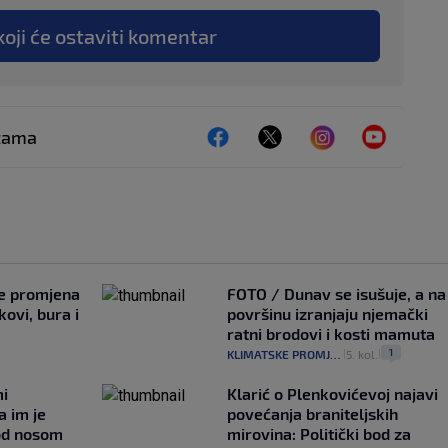
koji će ostaviti komentar
ežama
je promjena
FOTO / Dunav se isušuje, a na
ovi, bura i
površinu izranjaju njemački
ratni brodovi i kosti mamuta
1
KLIMATSKE PROMJENE
5. kol.
|
|
mi
Klarić o Plenkovićevoj najavi
a im je
povećanja braniteljskih
pod nosom
mirovina: Politički bod za