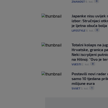
0
ZNANOST
6. kol.
|
|
Japanke nisu uvijek n
izbor: Stručnjaci otk
je ljetna obuća bolja
0
LIFESTYLE
6. kol.
|
|
Totalni kolaps na ju
Hrvatske, granica pa
Neki iscrpljeni putnic
na Hitnoj: "Ovo je ter
8
VIJESTI
2. kol.
|
|
Postavili novi radar 
samo 10 tjedana pri
milijune eura
1
SVIJET
5. kol.
|
|