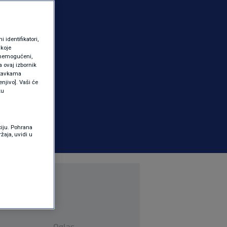
identifikatori,
 koje
 onemogućeni,
a ovaj izbornik
ostavkama
njivo]. Vaši će
ku
ciju. Pohrana
žaja, uvidi u
Oglas