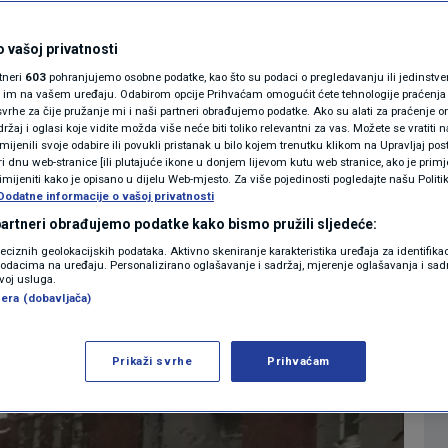
zahlađenje s kišom i
MAGAZIN
 gorju moguć i snijeg
N1 KOMENTAR
 vašoj privatnosti
rtneri
603
pohranjujemo osobne podatke, kao što su podaci o pregledavanju ili jedinstveni 
KOLUMNE
o im na vašem uređaju. Odabirom opcije Prihvaćam omogućit ćete tehnologije praćenja
0
026. 06:35
VRIJEME
komentara
|
|
vrhe za čije pružanje mi i naši partneri obrađujemo podatke. Ako su alati za praćenje
žaj i oglasi koje vidite možda više neće biti toliko relevantni za vas. Možete se vratiti n
N1(DIS)INFO
zmijenili svoje odabire ili povukli pristanak u bilo kojem trenutku klikom na Upravljaj p
i dnu web-stranice [ili plutajuće ikone u donjem lijevom kutu web stranice, ako je primje
KLIMATSKE PROMJENE
rimijeniti kako je opisano u dijelu Web-mjesto. Za više pojedinosti pogledajte našu Politi
Više
Dodatne informacije o vašoj privatnosti
FOTO
 partneri obrađujemo podatke kako bismo pružili sljedeće:
reciznih geolokacijskih podataka. Aktivno skeniranje karakteristika uređaja za identifika
p podacima na uređaju. Personalizirano oglašavanje i sadržaj, mjerenje oglašavanja i sadr
VIDEO
zvoj usluga.
era (dobavljača)
Prikaži svrhe
Prihvaćam