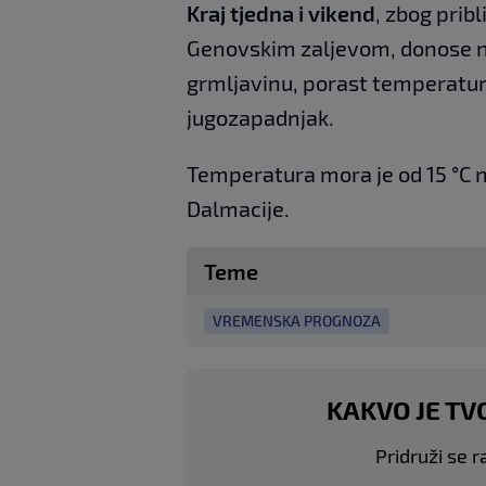
Kraj tjedna i vikend
, zbog prib
Genovskim zaljevom, donose na
grmljavinu, porast temperature
jugozapadnjak.
Temperatura mora je od 15 °C n
Dalmacije.
Teme
VREMENSKA PROGNOZA
KAKVO JE TV
Pridruži se r