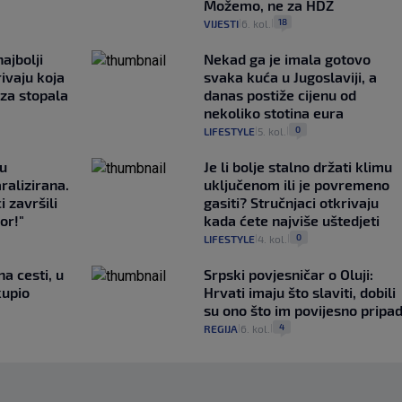
Možemo, ne za HDZ
18
VIJESTI
6. kol.
|
|
ajbolji
Nekad ga je imala gotovo
rivaju koja
svaka kuća u Jugoslaviji, a
 za stopala
danas postiže cijenu od
nekoliko stotina eura
0
LIFESTYLE
5. kol.
|
|
gu
Je li bolje stalno držati klimu
ralizirana.
uključenom ili je povremeno
i završili
gasiti? Stručnjaci otkrivaju
or!"
kada ćete najviše uštedjeti
0
LIFESTYLE
4. kol.
|
|
na cesti, u
Srpski povjesničar o Oluji:
kupio
Hrvati imaju što slaviti, dobili
su ono što im povijesno pripa
4
REGIJA
6. kol.
|
|