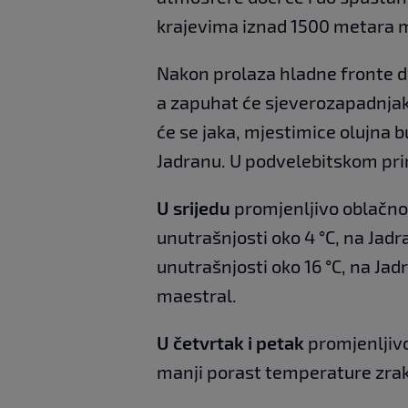
krajevima iznad 1500 metara mo
Nakon prolaza hladne fronte d
a zapuhat će sjeverozapadnjak
će se jaka, mjestimice olujna 
Jadranu. U podvelebitskom prim
U srijedu
promjenljivo oblačno 
unutrašnjosti oko 4 °C, na Jad
unutrašnjosti oko 16 °C, na Jadr
maestral.
U četvrtak i petak
promjenljiv
manji porast temperature zrak