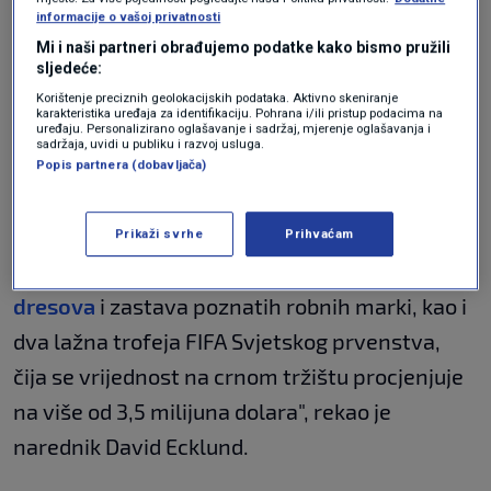
nakon što su primili pritužbu od Lipkus Law LLP
informacije o vašoj privatnosti
- odvjetničkog društva koje je dio Kanadske
Mi i naši partneri obrađujemo podatke kako bismo pružili
sljedeće:
mreže za borbu protiv krivotvorenja. To je
Korištenje preciznih geolokacijskih podataka. Aktivno skeniranje
istražitelje dovelo do skladišta u Mississaugi u
karakteristika uređaja za identifikaciju. Pohrana i/ili pristup podacima na
uređaju. Personalizirano oglašavanje i sadržaj, mjerenje oglašavanja i
kojem je pronađena velika količina
sadržaja, uvidi u publiku i razvoj usluga.
Popis partnera (dobavljača)
krivotvorene robe, među kojima su bili dresove,
zastave i kape.
Prikaži svrhe
Prihvaćam
"Zaplijenili smo više od
16.000 krivotvorenih
dresova
i zastava poznatih robnih marki, kao i
dva lažna trofeja FIFA Svjetskog prvenstva,
čija se vrijednost na crnom tržištu procjenjuje
na više od 3,5 milijuna dolara", rekao je
narednik David Ecklund.