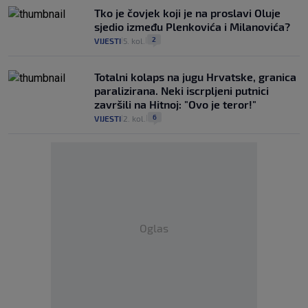
Tko je čovjek koji je na proslavi Oluje
sjedio između Plenkovića i Milanovića?
2
VIJESTI
5. kol.
|
|
Totalni kolaps na jugu Hrvatske, granica
paralizirana. Neki iscrpljeni putnici
završili na Hitnoj: "Ovo je teror!"
6
VIJESTI
2. kol.
|
|
Oglas