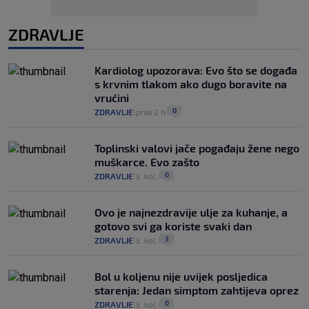
ZDRAVLJE
Kardiolog upozorava: Evo što se događa
s krvnim tlakom ako dugo boravite na
vrućini
0
ZDRAVLJE
prije 2 h
|
|
Toplinski valovi jače pogađaju žene nego
muškarce. Evo zašto
0
ZDRAVLJE
3. kol.
|
|
Ovo je najnezdravije ulje za kuhanje, a
gotovo svi ga koriste svaki dan
3
ZDRAVLJE
3. kol.
|
|
Bol u koljenu nije uvijek posljedica
starenja: Jedan simptom zahtijeva oprez
0
ZDRAVLJE
3. kol.
|
|