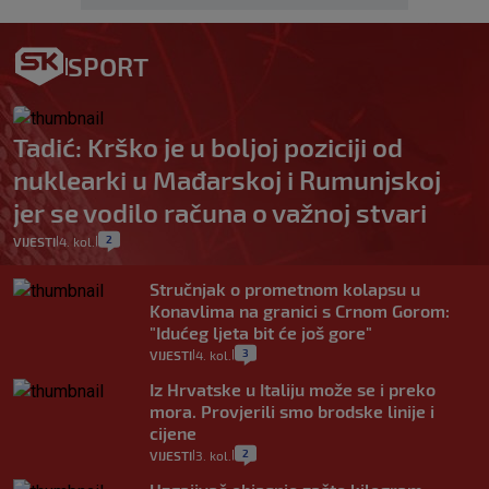
SPORT
Tadić: Krško je u boljoj poziciji od
nuklearki u Mađarskoj i Rumunjskoj
jer se vodilo računa o važnoj stvari
2
VIJESTI
4. kol.
|
|
Stručnjak o prometnom kolapsu u
Konavlima na granici s Crnom Gorom:
"Idućeg ljeta bit će još gore"
3
VIJESTI
4. kol.
|
|
Iz Hrvatske u Italiju može se i preko
mora. Provjerili smo brodske linije i
cijene
2
VIJESTI
3. kol.
|
|