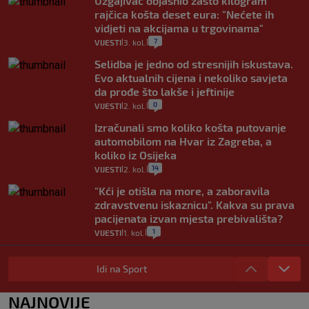
Uzgajivač objasnio zašto kilogram
rajčica košta deset eura: "Nećete ih
vidjeti na akcijama u trgovinama"
7
VIJESTI
3. kol.
|
|
Selidba je jedno od stresnijih iskustava.
Evo aktualnih cijena i nekoliko savjeta
da prođe što lakše i jeftinije
0
VIJESTI
2. kol.
|
|
Izračunali smo koliko košta putovanje
automobilom na Hvar iz Zagreba, a
koliko iz Osijeka
14
VIJESTI
2. kol.
|
|
"Kći je otišla na more, a zaboravila
zdravstvenu iskaznicu". Kakva su prava
pacijenata izvan mjesta prebivališta?
1
VIJESTI
1. kol.
|
|
Provjerili smo "što ćemo onda" ako
Plenković na 15 dana ukine mjere: "Ne bi
Idi na Sport
se dogodilo ništa. Vlada se zaljubila u te
intervencije"
NAJNOVIJE
25