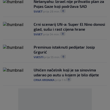
Netanyahu: Izrael nije prihvatio plan za
Pojas Gaze koji podržava SAD
0
SVIJET
prije 28 min.
|
|
Crni scenarij UN-a: Super El Nino donosi
glad, sušu i rast cijena hrane
0
SVIJET
prije 54 min.
|
|
Preminuo istaknuti pedijatar Josip
Grgurić
0
VIJESTI
prije 55 min.
|
|
Uhićen načelnik koji je sa sinovima
udarao po autu u kojem je bilo dijete
0
CRNA KRONIKA
prije 1 h
|
|