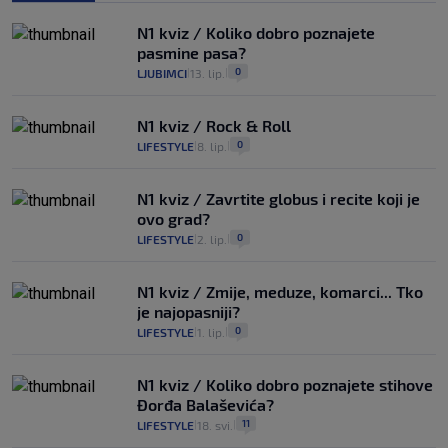
N1 kviz / Koliko dobro poznajete
pasmine pasa?
0
LJUBIMCI
13. lip.
|
|
N1 kviz / Rock & Roll
0
LIFESTYLE
8. lip.
|
|
N1 kviz / Zavrtite globus i recite koji je
ovo grad?
0
LIFESTYLE
2. lip.
|
|
N1 kviz / Zmije, meduze, komarci... Tko
je najopasniji?
0
LIFESTYLE
1. lip.
|
|
N1 kviz / Koliko dobro poznajete stihove
Đorđa Balaševića?
11
LIFESTYLE
18. svi.
|
|