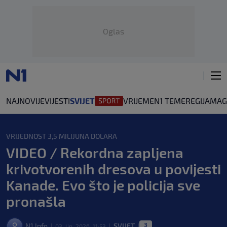
Oglas
NAJNOVIJE
VIJESTI
SVIJET
VRIJEME
N1 TEME
REGIJA
MAG
VRIJEDNOST 3,5 MILIJUNA DOLARA
VIDEO / Rekordna zapljena
krivotvorenih dresova u povijesti
Kanade. Evo što je policija sve
pronašla
3
N1 Info
SVIJET
03. lip. 2026. 11:53
|
|
|