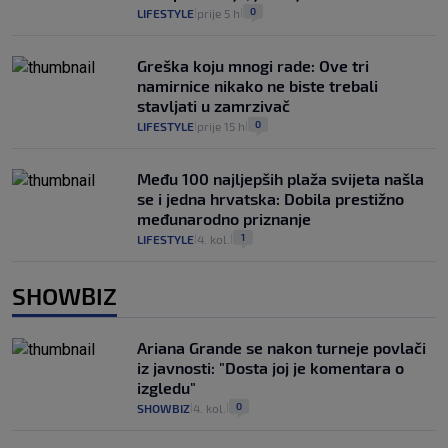
0
LIFESTYLE
prije 5 h
|
|
Greška koju mnogi rade: Ove tri
namirnice nikako ne biste trebali
stavljati u zamrzivač
0
LIFESTYLE
prije 15 h
|
|
Među 100 najljepših plaža svijeta našla
se i jedna hrvatska: Dobila prestižno
međunarodno priznanje
1
LIFESTYLE
4. kol.
|
|
SHOWBIZ
Ariana Grande se nakon turneje povlači
iz javnosti: "Dosta joj je komentara o
izgledu"
0
SHOWBIZ
4. kol.
|
|