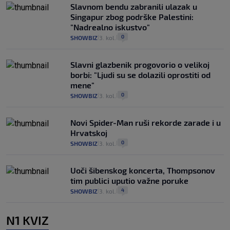
Slavnom bendu zabranili ulazak u
Singapur zbog podrške Palestini:
"Nadrealno iskustvo"
0
SHOWBIZ
3. kol.
|
|
Slavni glazbenik progovorio o velikoj
borbi: "Ljudi su se dolazili oprostiti od
mene"
0
SHOWBIZ
3. kol.
|
|
Novi Spider-Man ruši rekorde zarade i u
Hrvatskoj
0
SHOWBIZ
3. kol.
|
|
Uoči šibenskog koncerta, Thompsonov
tim publici uputio važne poruke
4
SHOWBIZ
3. kol.
|
|
N1 KVIZ