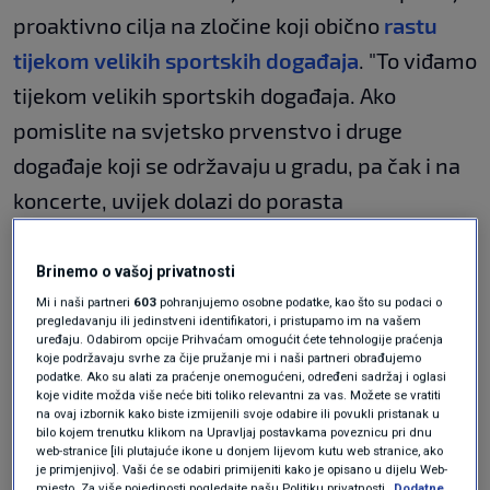
proaktivno cilja na zločine koji obično
rastu
tijekom velikih sportskih događaja
. "To viđamo
tijekom velikih sportskih događaja. Ako
pomislite na svjetsko prvenstvo i druge
događaje koji se održavaju u gradu, pa čak i na
koncerte, uvijek dolazi do porasta
krivotvorenih proizvoda. Ovo je bila operacija
velikih razmjera osmišljena kako bi se
Brinemo o vašoj privatnosti
iskoristili navijači i njihova ljubav prema
Mi i naši partneri
603
pohranjujemo osobne podatke, kao što su podaci o
pregledavanju ili jedinstveni identifikatori, i pristupamo im na vašem
sportu", rekao je i dodao da je krivotvorena
uređaju. Odabirom opcije Prihvaćam omogućit ćete tehnologije praćenja
koje podržavaju svrhe za čije pružanje mi i naši partneri obrađujemo
roba stizala i iz inozemstva, navodi
CBC
.
podatke. Ako su alati za praćenje onemogućeni, određeni sadržaj i oglasi
koje vidite možda više neće biti toliko relevantni za vas. Možete se vratiti
na ovaj izbornik kako biste izmijenili svoje odabire ili povukli pristanak u
Prema policijskom priopćenju za javnost,
bilo kojem trenutku klikom na Upravljaj postavkama poveznicu pri dnu
web-stranice [ili plutajuće ikone u donjem lijevom kutu web stranice, ako
policajci su započeli istragu prošli mjesec
je primjenjivo]. Vaši će se odabiri primijeniti kako je opisano u dijelu Web-
mjesto. Za više pojedinosti pogledajte našu Politiku privatnosti.
Dodatne