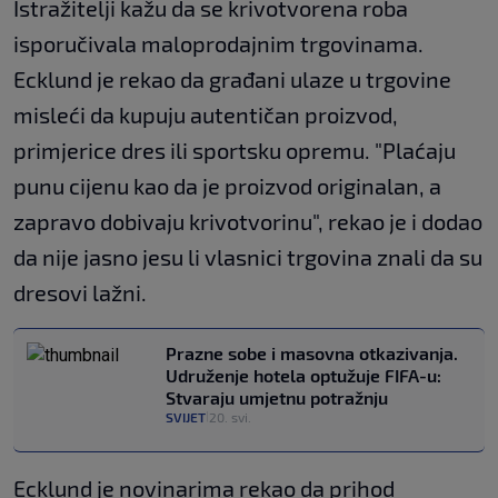
Istražitelji kažu da se krivotvorena roba
isporučivala maloprodajnim trgovinama.
Ecklund je rekao da građani ulaze u trgovine
misleći da kupuju autentičan proizvod,
primjerice dres ili sportsku opremu. "Plaćaju
punu cijenu kao da je proizvod originalan, a
zapravo dobivaju krivotvorinu", rekao je i dodao
da nije jasno jesu li vlasnici trgovina znali da su
dresovi lažni.
Prazne sobe i masovna otkazivanja.
Udruženje hotela optužuje FIFA-u:
Stvaraju umjetnu potražnju
SVIJET
20. svi.
|
Ecklund je novinarima rekao da prihod