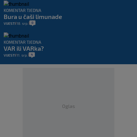
KOMENTAR TJEDNA
Bura u čaši limunade
0
VIJESTI
18. srp.
|
|
KOMENTAR TJEDNA
VAR ili VARka?
4
VIJESTI
11. srp.
|
|
Oglas