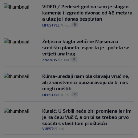
VIDEO / Pedeset godina sam je slagao
kamenje i izgradio dvorac od 48 metara,
a ulaz je i danas besplatan
0
LIFESTYLE
4. kol.
|
|
Željezna kugla veličine Mjeseca u
središtu planeta usporila je i počela se
vrtjeti unatrag
0
ZNANOST
3. kol.
|
|
Klima-uređaji nam olakšavaju vrućine,
ali znanstvenici upozoravaju da bi nas
mogli uništiti
2
LIFESTYLE
4. kol.
|
|
Klasić: U Srbiji neće biti promjena jer im
je na čelu Vučić, a on bi se trebao prvo
suočiti s vlastitom prošlošću
VIJESTI
5. kol.
|