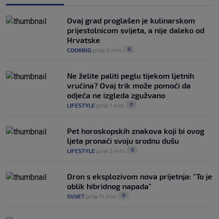
VIJESTI
30. srp.
|
|
Analitičar o Mostu: Oni su u yin-yang
Ovaj grad proglašen je kulinarskom
poziciji i imaju drugog najpoznatijeg
prijestolnicom svijeta, a nije daleko od
bravara u povijesti Hrvatske
Hrvatske
16
VIJESTI
30. srp.
|
|
0
COOKING
prije 0 min.
|
|
Ne želite paliti peglu tijekom ljetnih
vrućina? Ovaj trik može pomoći da
odjeća ne izgleda zgužvano
0
LIFESTYLE
prije 1 min.
|
|
Pet horoskopskih znakova koji bi ovog
ljeta pronaći svoju srodnu dušu
0
LIFESTYLE
prije 3 min.
|
|
Dron s eksplozivom nova prijetnja: "To je
oblik hibridnog napada"
0
SVIJET
prije 11 min.
|
|