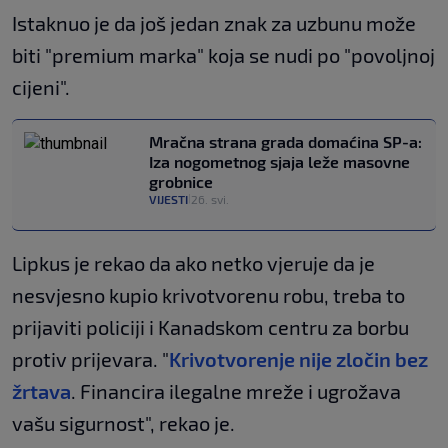
Istaknuo je da još jedan znak za uzbunu može
biti "premium marka" koja se nudi po "povoljnoj
cijeni".
Mračna strana grada domaćina SP-a:
Iza nogometnog sjaja leže masovne
grobnice
VIJESTI
26. svi.
|
Lipkus je rekao da ako netko vjeruje da je
nesvjesno kupio krivotvorenu robu, treba to
prijaviti policiji i Kanadskom centru za borbu
protiv prijevara. "
Krivotvorenje nije zločin bez
žrtava
. Financira ilegalne mreže i ugrožava
vašu sigurnost", rekao je.