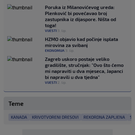
Poruka iz Milanovićevog ureda:
Plenković bi povećavao broj
zastupnika iz dijaspore. Ništa od
toga!
VIJESTI
3. lip.
|
HZMO objavio kad počinje isplata
mirovina za svibanj
EKONOMIJA
3. lip.
|
Zagreb uskoro postaje veliko
gradilište, stručnjak: "Ovo što ćemo
mi napraviti u dva mjeseca, Japanci
bi napravili u dva tjedna"
VIJESTI
2. lip.
|
Teme
KANADA
KRIVOTVORENI DRESOVI
REKORDNA ZAPLJENA
SP