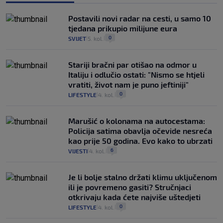
Postavili novi radar na cesti, u samo 10
tjedana prikupio milijune eura
0
SVIJET
5. kol.
|
|
Stariji bračni par otišao na odmor u
Italiju i odlučio ostati: "Nismo se htjeli
vratiti, život nam je puno jeftiniji"
0
LIFESTYLE
4. kol.
|
|
Marušić o kolonama na autocestama:
Policija satima obavlja očevide nesreća
kao prije 50 godina. Evo kako to ubrzati
6
VIJESTI
4. kol.
|
|
Je li bolje stalno držati klimu uključenom
ili je povremeno gasiti? Stručnjaci
otkrivaju kada ćete najviše uštedjeti
0
LIFESTYLE
4. kol.
|
|