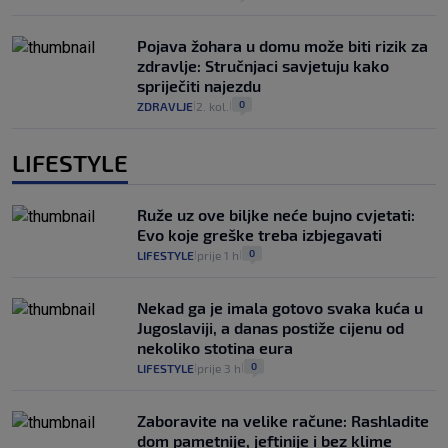
Pojava žohara u domu može biti rizik za
zdravlje: Stručnjaci savjetuju kako
spriječiti najezdu
0
ZDRAVLJE
2. kol.
|
|
LIFESTYLE
Ruže uz ove biljke neće bujno cvjetati:
Evo koje greške treba izbjegavati
0
LIFESTYLE
prije 1 h
|
|
Nekad ga je imala gotovo svaka kuća u
Jugoslaviji, a danas postiže cijenu od
nekoliko stotina eura
0
LIFESTYLE
prije 3 h
|
|
Zaboravite na velike račune: Rashladite
dom pametnije, jeftinije i bez klime