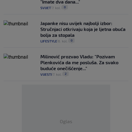
"Imate dva dana..."
0
SVIJET
7. kol.
|
|
Japanke nisu uvijek najbolji izbor:
Stručnjaci otkrivaju koja je ljetna obuća
bolja za stopala
0
LIFESTYLE
6. kol.
|
|
Milinović prozvao Vladu: "Pozivam
Plenkovića da me posluša. Za svako
buduće onečišćenje..."
2
VIJESTI
7. kol.
|
|
Oglas