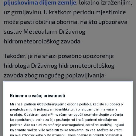
pljuskovima diljem zemlje
, lokalno izraženijim,
uz grmljavinu. U kratkom periodu mjestimice
može pasti obilnija oborina, na što upozorava
sustav Meteoalarm Državnog
hidrometeorološkog zavoda.
Također, je na snazi posebno upozorenje
hidrologa Državnog hidrometeorološkog
zavoda zbog mogućeg poplavljivanja:
Stiže osjetno zahlađenje s kišom i
Brinemo o vašoj privatnosti
pljuskovima, u gorju moguć i snijeg
VRIJEME
11. svi.
|
Mi i naši partneri
603
pohranjujemo osobne podatke, kao što su podaci o
pregledavanju ili jedinstveni identifikatori, i pristupamo im na vašem
uređaju. Odabirom opcije Prihvaćam omogućit ćete tehnologije praćenja
koje podržavaju svrhe za čije pružanje mi i naši partneri obrađujemo
"Na području sjeverozapadne i središnje
podatke. Ako su alati za praćenje onemogućeni, određeni sadržaj i oglasi
koje vidite možda više neće biti toliko relevantni za vas. Možete se vratiti
hrvatske te području zapadne Slavonije postoji
na ovaj izbornik kako biste izmijenili svoje odabire ili povukli pristanak u