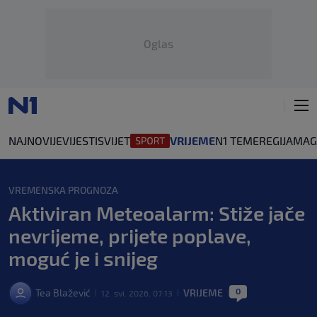
Oglas
NAJNOVIJE
VIJESTI
SVIJET
VRIJEME
N1 TEME
REGIJA
MAG
VREMENSKA PROGNOZA
Aktiviran Meteoalarm: Stiže jače
nevrijeme, prijete poplave,
moguć je i snijeg
0
Tea Blažević
VRIJEME
12. svi. 2026. 07:13
|
|
|