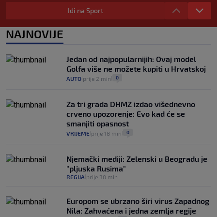
Selidba je jedno od stresnijih iskustava.
Evo aktualnih cijena i nekoliko savjeta
Idi na Sport
da prođe što lakše i jeftinije
0
VIJESTI
2. kol.
NAJNOVIJE
|
|
Izračunali smo koliko košta putovanje
automobilom na Hvar iz Zagreba, a
Jedan od najpopularnijih: Ovaj model
koliko iz Osijeka
Golfa više ne možete kupiti u Hrvatskoj
14
VIJESTI
2. kol.
|
|
0
AUTO
prije 2 min
|
|
Za tri grada DHMZ izdao višednevno
crveno upozorenje: Evo kad će se
smanjiti opasnost
0
VRIJEME
prije 18 min
|
|
Njemački mediji: Zelenski u Beogradu je
"pljuska Rusima"
REGIJA
prije 30 min
|
Europom se ubrzano širi virus Zapadnog
Nila: Zahvaćena i jedna zemlja regije