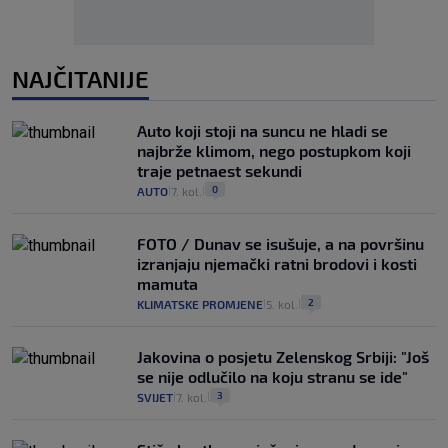
NAJČITANIJE
Auto koji stoji na suncu ne hladi se
najbrže klimom, nego postupkom koji
traje petnaest sekundi
0
AUTO
7. kol.
|
|
FOTO / Dunav se isušuje, a na površinu
izranjaju njemački ratni brodovi i kosti
mamuta
2
KLIMATSKE PROMJENE
5. kol.
|
|
Jakovina o posjetu Zelenskog Srbiji: "Još
se nije odlučilo na koju stranu se ide"
3
SVIJET
7. kol.
|
|