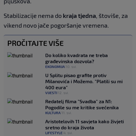
pljuskova.
Stabilizacije nema do
kraja tjedna
, štoviše, za
vikend novo jače pogoršanje vremena.
PROČITAJTE VIŠE
Do koliko kvadrata ne treba
građevinska dozvola?
EKONOMIJA
10. svi.
|
U Splitu pisao grafite protiv
Milanovića i Možemo. "Platili su mi
400 eura"
VIJESTI
12. svi.
|
Redatelj filma "Svadba" za N1:
Pogodile su me kritike svećenika
KULTURA
11. svi.
|
Aristotelovih 11 savjeta kako živjeti
sretno do kraja života
LIFESTYLE
4. svi.
|