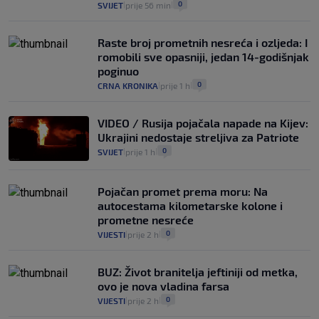
0
SVIJET
prije 56 min
|
|
Raste broj prometnih nesreća i ozljeda: I
romobili sve opasniji, jedan 14-godišnjak
poginuo
0
CRNA KRONIKA
prije 1 h
|
|
VIDEO / Rusija pojačala napade na Kijev:
Ukrajini nedostaje streljiva za Patriote
0
SVIJET
prije 1 h
|
|
Pojačan promet prema moru: Na
autocestama kilometarske kolone i
prometne nesreće
0
VIJESTI
prije 2 h
|
|
BUZ: Život branitelja jeftiniji od metka,
ovo je nova vladina farsa
0
VIJESTI
prije 2 h
|
|