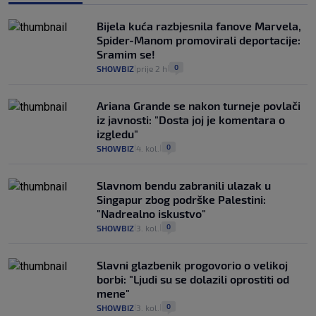
Bijela kuća razbjesnila fanove Marvela,
Spider-Manom promovirali deportacije:
Sramim se!
0
SHOWBIZ
prije 2 h
|
|
Ariana Grande se nakon turneje povlači
iz javnosti: "Dosta joj je komentara o
izgledu"
0
SHOWBIZ
4. kol.
|
|
Slavnom bendu zabranili ulazak u
Singapur zbog podrške Palestini:
"Nadrealno iskustvo"
0
SHOWBIZ
3. kol.
|
|
Slavni glazbenik progovorio o velikoj
borbi: "Ljudi su se dolazili oprostiti od
mene"
0
SHOWBIZ
3. kol.
|
|