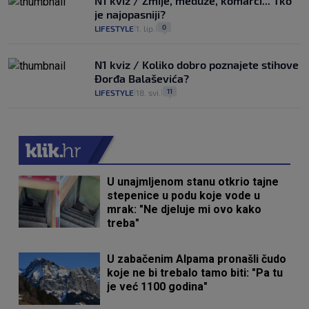
N1 kviz / Zmije, meduze, komarci... Tko
je najopasniji?
0
LIFESTYLE
1. lip.
|
|
N1 kviz / Koliko dobro poznajete stihove
Đorđa Balaševića?
11
LIFESTYLE
18. svi.
|
|
U unajmljenom stanu otkrio tajne
stepenice u podu koje vode u
mrak: "Ne djeluje mi ovo kako
treba"
U zabačenim Alpama pronašli čudo
koje ne bi trebalo tamo biti: "Pa tu
je već 1100 godina"