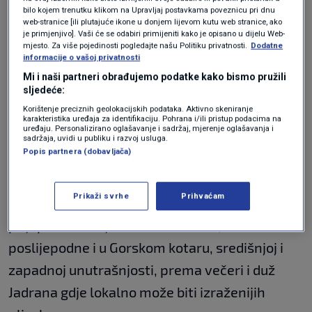
mogućnost lokalne pojave bujičnih i urbanih
bilo kojem trenutku klikom na Upravljaj postavkama poveznicu pri dnu
web-stranice [ili plutajuće ikone u donjem lijevom kutu web stranice, ako
poplava"
je primjenjivo]. Vaši će se odabiri primijeniti kako je opisano u dijelu Web-
mjesto. Za više pojedinosti pogledajte našu Politiku privatnosti.
Dodatne
informacije o vašoj privatnosti
Probleme će stvarati i snažan vjetar sjevernog
Mi i naši partneri obrađujemo podatke kako bismo pružili
smjera. Kako će upadati hladniji zrak, u
sljedeće:
Korištenje preciznih geolokacijskih podataka. Aktivno skeniranje
najvišem gorju može pasti malo snijega.
karakteristika uređaja za identifikaciju. Pohrana i/ili pristup podacima na
uređaju. Personalizirano oglašavanje i sadržaj, mjerenje oglašavanja i
sadržaja, uvidi u publiku i razvoj usluga.
Srijeda
će biti uglavnom suha, unatoč
Popis partnera (dobavljača)
promjenjivoj naoblaci.
Prikaži svrhe
Prihvaćam
U
četvrtak
će ponovno biti kiše i pljuskova, već
prijepodne na sjevernom Jadranu,
poslijepodne i u Gorskom kotaru, središnjoj i
zapadnoj unutrašnjosti, prema večeri i duž
Jadrana gdje lokalno može biti izraženijih