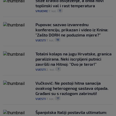
Stiže kratko osvježenje, a onda novi
toplinski val i rast temperatura
0
VRIJEME
7. kol.
|
|
Pupovac sazvao izvanrednu
konferenciju, prikazan i video iz Knina:
"Zašto DORH ne poduzima mjere?"
19
VIJESTI
7. kol.
|
|
Totalni kolaps na jugu Hrvatske, granica
paralizirana. Neki iscrpljeni putnici
završili na Hitnoj: "Ovo je teror!"
7
VIJESTI
2. kol.
|
|
Vučković: Ne postoji hitna sanacija
ovakvog heterogenog sastava otpada.
Građani su s razlogom zabrinuti!
17
VIJESTI
7. kol.
|
|
Španjolska Italiji postavila ultimatum: