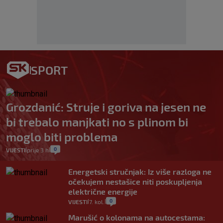
SPORT
Grozdanić: Struje i goriva na jesen ne
bi trebalo manjkati no s plinom bi
moglo biti problema
0
VIJESTI
prije 3 h
|
|
Energetski stručnjak: Iz više razloga ne
očekujem nestašice niti poskupljenja
električne energije
0
VIJESTI
7. kol.
|
|
Marušić o kolonama na autocestama: