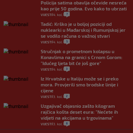
Policija satima obavlja očevide nesreća
kao prije 50 godina. Evo kako to ubrzati
7
VIJESTI
4. kol.
|
|
Tadić: Krško je u boljoj poziciji od
nuklearki u Mađarskoj i Rumunjskoj jer
se vodilo računa o važnoj stvari
5
VIJESTI
4. kol.
|
|
Stručnjak o prometnom kolapsu u
Konavlima na granici s Crnom Gorom:
"Idućeg ljeta bit će još gore"
3
VIJESTI
4. kol.
|
|
Iz Hrvatske u Italiju može se i preko
mora. Provjerili smo brodske linije i
cijene
2
VIJESTI
3. kol.
|
|
Uzgajivač objasnio zašto kilogram
rajčica košta deset eura: "Nećete ih
vidjeti na akcijama u trgovinama"
8
VIJESTI
3. kol.
|
|