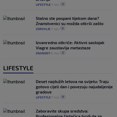
2
LIFESTYLE
7. kol.
|
|
Stalno ste pospani tijekom dana?
Znanstvenici su možda otkrili zašto
0
ZDRAVLJE
7. kol.
|
|
Izvanredno otkriće: Aktivni sastojak
Viagre zaustavlja metastaze
2
ZNANOST
6. kol.
|
|
LIFESTYLE
Deset najdužih letova na svijetu: Traju
gotovo cijeli dan i povezuju najudaljenije
gradove
0
LIFESTYLE
7. kol.
|
|
Zaboravite skupa sredstva:
Profesionalna čistačica tvrdi da za