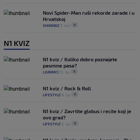
Novi Spider-Man ruši rekorde zarade i u
Hrvatskoj
0
SHOWBIZ
3. kol.
|
|
N1 KVIZ
N1 kviz / Koliko dobro poznajete
pasmine pasa?
0
LJUBIMCI
13. lip.
|
|
N1 kviz / Rock & Roll
0
LIFESTYLE
8. lip.
|
|
N1 kviz / Zavrtite globus i recite koji je
ovo grad?
0
LIFESTYLE
2. lip.
|
|