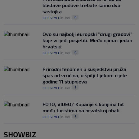
blistave podove trebate samo dva
sastojka
0
LIFESTYLE
6. kol.
|
|
Ovo su najbolji europski "drugi gradovi"
koje vrijedi posjetiti. Među njima i jedan
hrvatski
0
LIFESTYLE
6. kol.
|
|
Prirodni fenomen u susjedstvu pruža
spas od vrućina, u špilji tijekom cijele
godine 11 stupnjeva
1
LIFESTYLE
6. kol.
|
|
FOTO, VIDEO/ Kupanje s konjima hit
među turistima na hrvatskoj obali
1
LIFESTYLE
6. kol.
|
|
SHOWBIZ