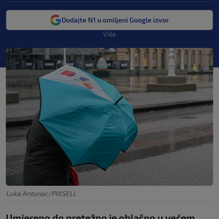
Dodajte N1 u omiljeni Google izvor
Više
Luka Antunac/PIXSELL
Umjereno do pretežno je oblačno u većem