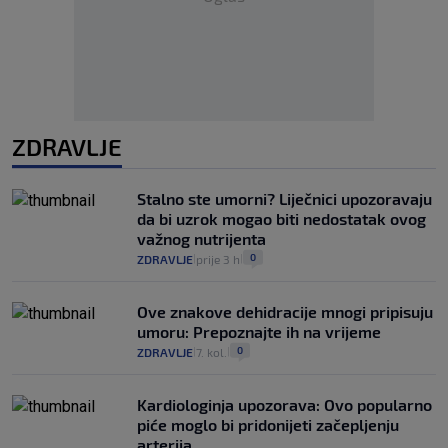
ZDRAVLJE
Stalno ste umorni? Liječnici upozoravaju
da bi uzrok mogao biti nedostatak ovog
važnog nutrijenta
0
ZDRAVLJE
prije 3 h
|
|
Ove znakove dehidracije mnogi pripisuju
umoru: Prepoznajte ih na vrijeme
0
ZDRAVLJE
7. kol.
|
|
Kardiologinja upozorava: Ovo popularno
piće moglo bi pridonijeti začepljenju
arterija