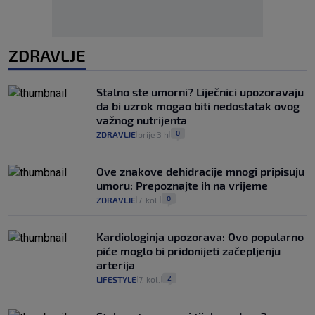
ZDRAVLJE
Stalno ste umorni? Liječnici upozoravaju
da bi uzrok mogao biti nedostatak ovog
važnog nutrijenta
0
ZDRAVLJE
prije 3 h
|
|
Ove znakove dehidracije mnogi pripisuju
umoru: Prepoznajte ih na vrijeme
0
ZDRAVLJE
7. kol.
|
|
Kardiologinja upozorava: Ovo popularno
piće moglo bi pridonijeti začepljenju
arterija
2
LIFESTYLE
7. kol.
|
|