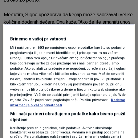
Međutim, Signe upozorava da kečap može sadržavati velike
količine dodanih šećera. Ona kaže: "Ako želite smanjiti unos
šećera, pronađite sorte bez šećera ili sa smanjenim udjelom
dodanih šećera."
Brinemo o vašoj privatnosti
Senf
Mi i naši partneri
603
pohranjujemo osobne podatke, kao što su podaci o
pregledavanju ili jedinstveni identifikatori, i pristupamo im na vašem
uređaju. Odabirom opcije Prihvaćam omogućit ćete tehnologije praćenja
Senf se smatra jednim od najstarijih poznatih umaka na
koje podržavaju svrhe za čije pružanje mi i naši partneri obrađujemo
svijetu, a povijesni zapisi sugeriraju da je izumljen u starom
podatke. Ako su alati za praćenje onemogućeni, određeni sadržaj i oglasi
Egiptu.
koje vidite možda više neće biti toliko relevantni za vas. Možete se vratiti
na ovaj izbornik kako biste izmijenili svoje odabire ili povukli pristanak u
bilo kojem trenutku klikom na Upravljaj postavkama poveznicu pri dnu
Senf je prepun selena i magnezija, koji mogu imati
web-stranice [ili plutajuće ikone u donjem lijevom kutu web stranice, ako
je primjenjivo]. Vaši će se odabiri primijeniti kako je opisano u dijelu Web-
protuupalna svojstva. Neke su studije također otkrile da
mjesto. Za više pojedinosti pogledajte našu Politiku privatnosti.
Dodatne
sjemenke gorušice mogu štititi od bakterija i gljivica poput E.
informacije o vašoj privatnosti
coli.
Mi i naši partneri obrađujemo podatke kako bismo pružili
sljedeće:
Međutim, druge studije tvrde da senf nema zaštitnih učinaka.
Korištenje preciznih geolokacijskih podataka. Aktivno skeniranje
karakteristika uređaja za identifikaciju. Pohrana i/ili pristup podacima na
Uz to, varijacije senfa mogu imati visok udio natrija pa ga
uređaju. Personalizirano oglašavanje i sadržaj, mjerenje oglašavanja i