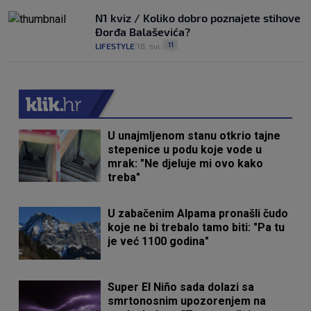
N1 kviz / Koliko dobro poznajete stihove
Đorđa Balaševića?
11
LIFESTYLE
18. svi.
|
|
U unajmljenom stanu otkrio tajne
stepenice u podu koje vode u
mrak: "Ne djeluje mi ovo kako
treba"
U zabačenim Alpama pronašli čudo
koje ne bi trebalo tamo biti: "Pa tu
je već 1100 godina"
Super El Niño sada dolazi sa
smrtonosnim upozorenjem na