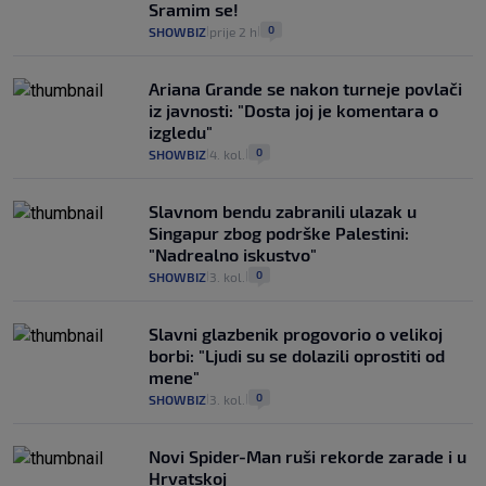
Sramim se!
0
SHOWBIZ
prije 2 h
|
|
Ariana Grande se nakon turneje povlači
iz javnosti: "Dosta joj je komentara o
izgledu"
0
SHOWBIZ
4. kol.
|
|
Slavnom bendu zabranili ulazak u
Singapur zbog podrške Palestini:
"Nadrealno iskustvo"
0
SHOWBIZ
3. kol.
|
|
Slavni glazbenik progovorio o velikoj
borbi: "Ljudi su se dolazili oprostiti od
mene"
0
SHOWBIZ
3. kol.
|
|
Novi Spider-Man ruši rekorde zarade i u
Hrvatskoj