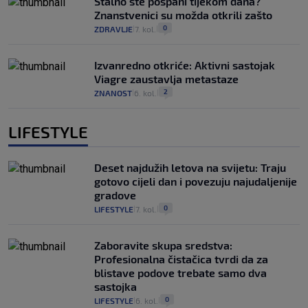
Stalno ste pospani tijekom dana?
Znanstvenici su možda otkrili zašto
0
ZDRAVLJE
7. kol.
|
|
Izvanredno otkriće: Aktivni sastojak
Viagre zaustavlja metastaze
2
ZNANOST
6. kol.
|
|
LIFESTYLE
Deset najdužih letova na svijetu: Traju
gotovo cijeli dan i povezuju najudaljenije
gradove
0
LIFESTYLE
7. kol.
|
|
Zaboravite skupa sredstva:
Profesionalna čistačica tvrdi da za
blistave podove trebate samo dva
sastojka
0
LIFESTYLE
6. kol.
|
|