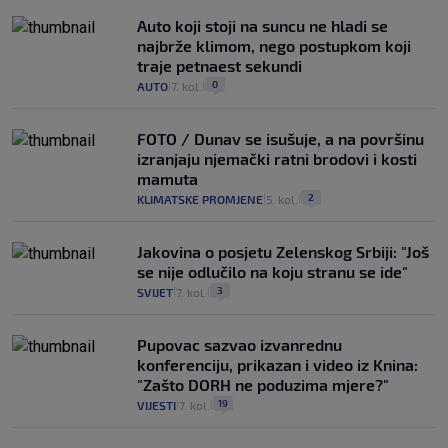
Auto koji stoji na suncu ne hladi se
najbrže klimom, nego postupkom koji
traje petnaest sekundi
0
AUTO
7. kol.
|
|
FOTO / Dunav se isušuje, a na površinu
izranjaju njemački ratni brodovi i kosti
mamuta
2
KLIMATSKE PROMJENE
5. kol.
|
|
Jakovina o posjetu Zelenskog Srbiji: "Još
se nije odlučilo na koju stranu se ide"
3
SVIJET
7. kol.
|
|
Pupovac sazvao izvanrednu
konferenciju, prikazan i video iz Knina:
"Zašto DORH ne poduzima mjere?"
19
VIJESTI
7. kol.
|
|