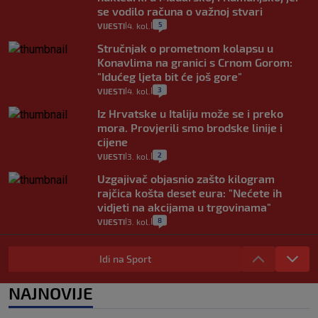
se vodilo računa o važnoj stvari
5
VIJESTI
4. kol.
|
|
Stručnjak o prometnom kolapsu u
Konavlima na granici s Crnom Gorom:
"Idućeg ljeta bit će još gore"
3
VIJESTI
4. kol.
|
|
Iz Hrvatske u Italiju može se i preko
mora. Provjerili smo brodske linije i
cijene
2
VIJESTI
3. kol.
|
|
Uzgajivač objasnio zašto kilogram
rajčica košta deset eura: "Nećete ih
vidjeti na akcijama u trgovinama"
8
VIJESTI
3. kol.
|
|
Selidba je jedno od stresnijih iskustava.
Evo aktualnih cijena i nekoliko savjeta
Idi na Sport
da prođe što lakše i jeftinije
0
VIJESTI
2. kol.
NAJNOVIJE
|
|
Izračunali smo koliko košta putovanje