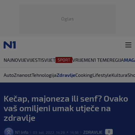
Oglas
NAJNOVIJE
VIJESTI
SVIJET
VRIJEME
N1 TEME
REGIJA
MAG
Auto
Znanost
Tehnologija
Zdravlje
Cooking
Lifestyle
Kultura
Sh
Kečap, majoneza ili senf? Ovako
vaš omiljeni umak utječe na
zdravlje
0
N1 Info
ZDRAVLJE
03. kol. 2022. 14:29
14:56
|
>
|
|