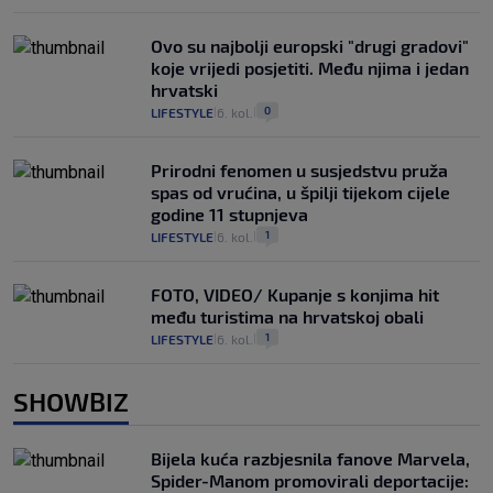
Ovo su najbolji europski "drugi gradovi"
koje vrijedi posjetiti. Među njima i jedan
hrvatski
0
LIFESTYLE
6. kol.
|
|
Prirodni fenomen u susjedstvu pruža
spas od vrućina, u špilji tijekom cijele
godine 11 stupnjeva
1
LIFESTYLE
6. kol.
|
|
FOTO, VIDEO/ Kupanje s konjima hit
među turistima na hrvatskoj obali
1
LIFESTYLE
6. kol.
|
|
SHOWBIZ
Bijela kuća razbjesnila fanove Marvela,
Spider-Manom promovirali deportacije: