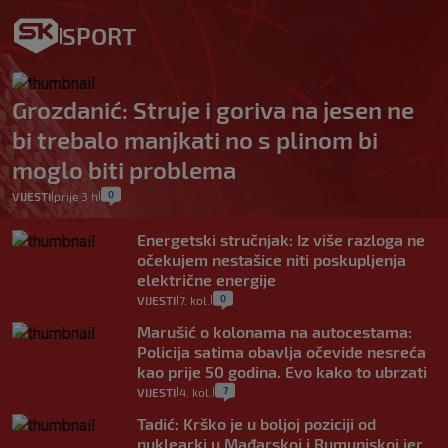
SPORT
Grozdanić: Struje i goriva na jesen ne
bi trebalo manjkati no s plinom bi
moglo biti problema
0
VIJESTI
prije 3 h
|
|
Energetski stručnjak: Iz više razloga ne
očekujem nestašice niti poskupljenja
električne energije
0
VIJESTI
7. kol.
|
|
Marušić o kolonama na autocestama:
Policija satima obavlja očevide nesreća
kao prije 50 godina. Evo kako to ubrzati
7
VIJESTI
4. kol.
|
|
Tadić: Krško je u boljoj poziciji od
nuklearki u Mađarskoj i Rumunjskoj jer