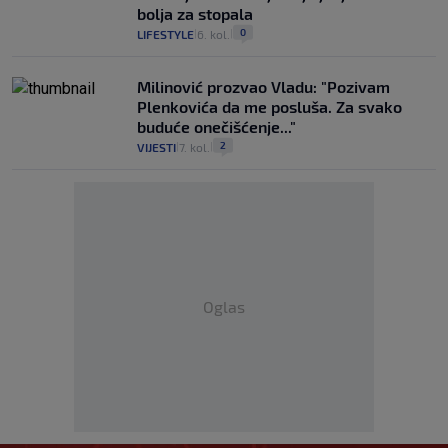
bolja za stopala
0
LIFESTYLE
6. kol.
|
|
Milinović prozvao Vladu: "Pozivam
Plenkovića da me posluša. Za svako
buduće onečišćenje..."
2
VIJESTI
7. kol.
|
|
Oglas