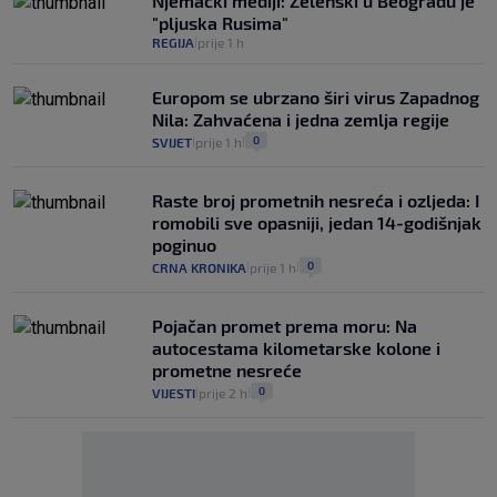
Njemački mediji: Zelenski u Beogradu je
"pljuska Rusima"
REGIJA
prije 1 h
|
Europom se ubrzano širi virus Zapadnog
Nila: Zahvaćena i jedna zemlja regije
0
SVIJET
prije 1 h
|
|
Raste broj prometnih nesreća i ozljeda: I
romobili sve opasniji, jedan 14-godišnjak
poginuo
0
CRNA KRONIKA
prije 1 h
|
|
Pojačan promet prema moru: Na
autocestama kilometarske kolone i
prometne nesreće
0
VIJESTI
prije 2 h
|
|