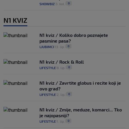
0
SHOWBIZ
3. kol.
|
|
N1 KVIZ
N1 kviz / Koliko dobro poznajete
pasmine pasa?
0
LJUBIMCI
13. lip.
|
|
N1 kviz / Rock & Roll
0
LIFESTYLE
8. lip.
|
|
N1 kviz / Zavrtite globus i recite koji je
ovo grad?
0
LIFESTYLE
2. lip.
|
|
N1 kviz / Zmije, meduze, komarci... Tko
je najopasniji?
0
LIFESTYLE
1. lip.
|
|