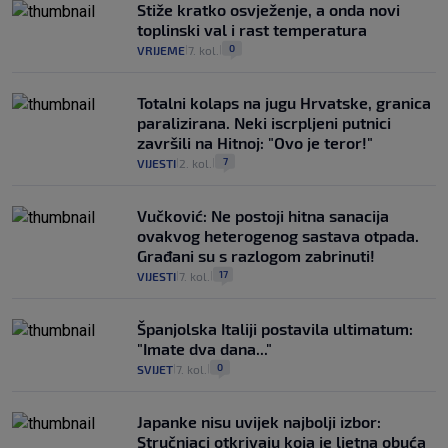
Stiže kratko osvježenje, a onda novi
toplinski val i rast temperatura
0
VRIJEME
7. kol.
|
|
Totalni kolaps na jugu Hrvatske, granica
paralizirana. Neki iscrpljeni putnici
završili na Hitnoj: "Ovo je teror!"
7
VIJESTI
2. kol.
|
|
Vučković: Ne postoji hitna sanacija
ovakvog heterogenog sastava otpada.
Građani su s razlogom zabrinuti!
17
VIJESTI
7. kol.
|
|
Španjolska Italiji postavila ultimatum:
"Imate dva dana..."
0
SVIJET
7. kol.
|
|
Japanke nisu uvijek najbolji izbor:
Stručnjaci otkrivaju koja je ljetna obuća