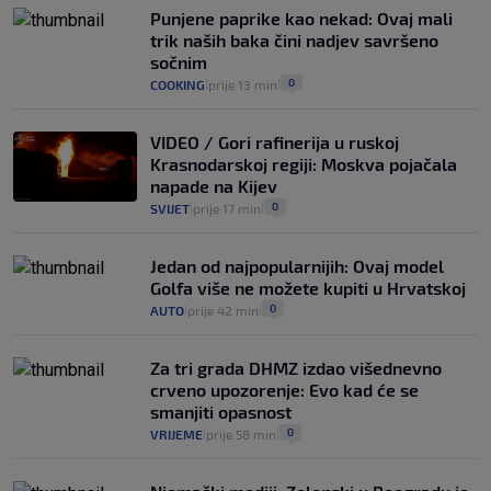
automobilom na Hvar iz Zagreba, a
Punjene paprike kao nekad: Ovaj mali
koliko iz Osijeka
trik naših baka čini nadjev savršeno
14
VIJESTI
2. kol.
|
|
sočnim
0
COOKING
prije 13 min
|
|
VIDEO / Gori rafinerija u ruskoj
Krasnodarskoj regiji: Moskva pojačala
napade na Kijev
0
SVIJET
prije 17 min
|
|
Jedan od najpopularnijih: Ovaj model
Golfa više ne možete kupiti u Hrvatskoj
0
AUTO
prije 42 min
|
|
Za tri grada DHMZ izdao višednevno
crveno upozorenje: Evo kad će se
smanjiti opasnost
0
VRIJEME
prije 58 min
|
|