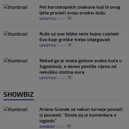
Pet horoskopskih znakova koji bi ovog
ljeta pronaći svoju srodnu dušu
0
LIFESTYLE
5. kol.
|
|
Ruže uz ove biljke neće bujno cvjetati:
Evo koje greške treba izbjegavati
0
LIFESTYLE
5. kol.
|
|
Nekad ga je imala gotovo svaka kuća u
Jugoslaviji, a danas postiže cijenu od
nekoliko stotina eura
0
LIFESTYLE
5. kol.
|
|
SHOWBIZ
Ariana Grande se nakon turneje povlači
iz javnosti: "Dosta joj je komentara o
izgledu"
0
SHOWBIZ
4. kol.
|
|