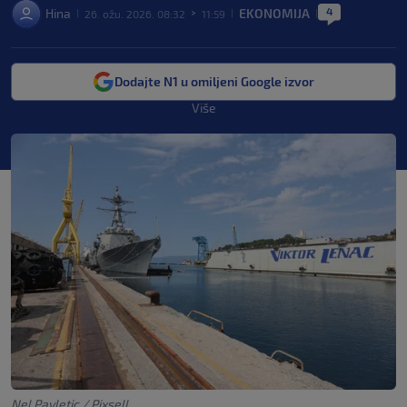
4
Hina
EKONOMIJA
26. ožu. 2026. 08:32
11:59
|
>
|
|
Dodajte N1 u omiljeni Google izvor
Više
Nel Pavletic / Pixsell