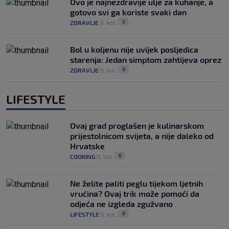
Ovo je najnezdravije ulje za kuhanje, a
gotovo svi ga koriste svaki dan
3
ZDRAVLJE
3. kol.
|
|
Bol u koljenu nije uvijek posljedica
starenja: Jedan simptom zahtijeva oprez
0
ZDRAVLJE
3. kol.
|
|
LIFESTYLE
Ovaj grad proglašen je kulinarskom
prijestolnicom svijeta, a nije daleko od
Hrvatske
0
COOKING
5. kol.
|
|
Ne želite paliti peglu tijekom ljetnih
vrućina? Ovaj trik može pomoći da
odjeća ne izgleda zgužvano
0
LIFESTYLE
5. kol.
|
|