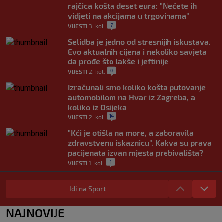
rajčica košta deset eura: "Nećete ih
vidjeti na akcijama u trgovinama"
7
VIJESTI
3. kol.
|
|
Selidba je jedno od stresnijih iskustava.
Evo aktualnih cijena i nekoliko savjeta
da prođe što lakše i jeftinije
0
VIJESTI
2. kol.
|
|
Izračunali smo koliko košta putovanje
automobilom na Hvar iz Zagreba, a
koliko iz Osijeka
14
VIJESTI
2. kol.
|
|
"Kći je otišla na more, a zaboravila
zdravstvenu iskaznicu". Kakva su prava
pacijenata izvan mjesta prebivališta?
1
VIJESTI
1. kol.
|
|
Provjerili smo "što ćemo onda" ako
Plenković na 15 dana ukine mjere: "Ne bi
Idi na Sport
se dogodilo ništa. Vlada se zaljubila u te
intervencije"
NAJNOVIJE
25
VIJESTI
30. srp.
|
|