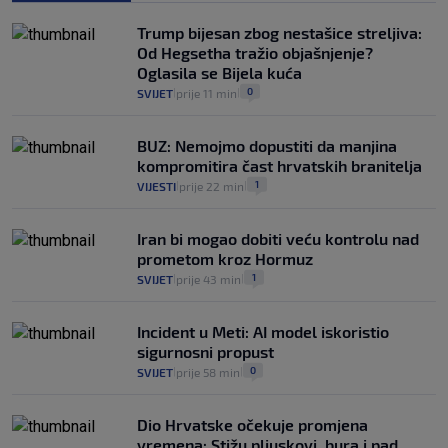
Analitičar o Mostu: Oni su u yin-yang
Trump bijesan zbog nestašice streljiva:
poziciji i imaju drugog najpoznatijeg
Od Hegsetha tražio objašnjenje?
bravara u povijesti Hrvatske
Oglasila se Bijela kuća
16
VIJESTI
30. srp.
|
|
0
SVIJET
prije 11 min
|
|
BUZ: Nemojmo dopustiti da manjina
kompromitira čast hrvatskih branitelja
1
VIJESTI
prije 22 min
|
|
Iran bi mogao dobiti veću kontrolu nad
prometom kroz Hormuz
1
SVIJET
prije 43 min
|
|
Incident u Meti: AI model iskoristio
sigurnosni propust
0
SVIJET
prije 58 min
|
|
Dio Hrvatske očekuje promjena
vremena: Stižu pljuskovi, bura i pad