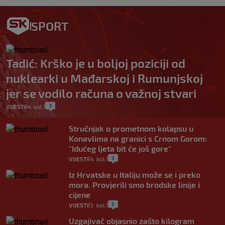
SPORT
Tadić: Krško je u boljoj poziciji od
nuklearki u Mađarskoj i Rumunjskoj
jer se vodilo računa o važnoj stvari
5
VIJESTI
4. kol.
|
|
Stručnjak o prometnom kolapsu u
Konavlima na granici s Crnom Gorom:
"Idućeg ljeta bit će još gore"
3
VIJESTI
4. kol.
|
|
Iz Hrvatske u Italiju može se i preko
mora. Provjerili smo brodske linije i
cijene
2
VIJESTI
3. kol.
|
|
Uzgajivač objasnio zašto kilogram