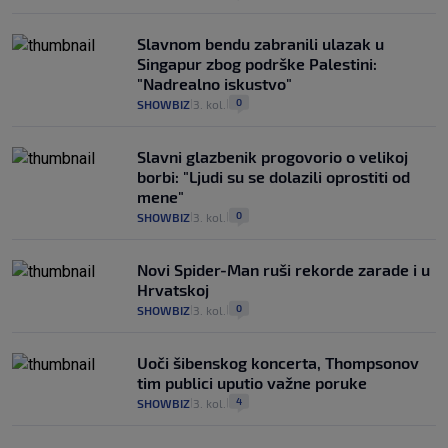
Slavnom bendu zabranili ulazak u
Singapur zbog podrške Palestini:
"Nadrealno iskustvo"
0
SHOWBIZ
3. kol.
|
|
Slavni glazbenik progovorio o velikoj
borbi: "Ljudi su se dolazili oprostiti od
mene"
0
SHOWBIZ
3. kol.
|
|
Novi Spider-Man ruši rekorde zarade i u
Hrvatskoj
0
SHOWBIZ
3. kol.
|
|
Uoči šibenskog koncerta, Thompsonov
tim publici uputio važne poruke
4
SHOWBIZ
3. kol.
|
|