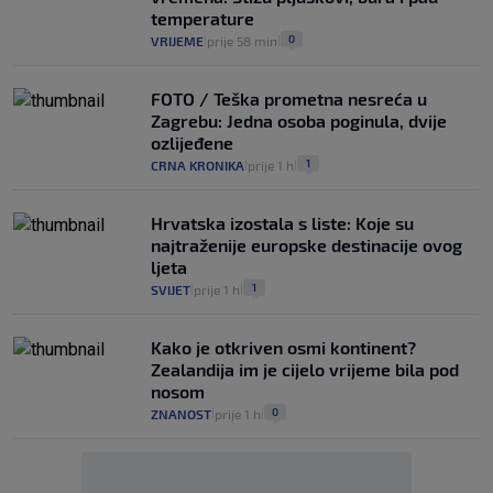
temperature
0
VRIJEME
prije 58 min
|
|
FOTO / Teška prometna nesreća u
Zagrebu: Jedna osoba poginula, dvije
ozlijeđene
1
CRNA KRONIKA
prije 1 h
|
|
Hrvatska izostala s liste: Koje su
najtraženije europske destinacije ovog
ljeta
1
SVIJET
prije 1 h
|
|
Kako je otkriven osmi kontinent?
Zealandija im je cijelo vrijeme bila pod
nosom
0
ZNANOST
prije 1 h
|
|