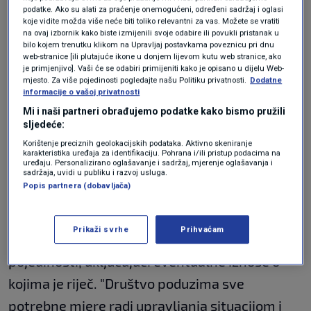
ciljem razjašnjenja okolnosti ovih događaja i
podatke. Ako su alati za praćenje onemogućeni, određeni sadržaj i oglasi
koje vidite možda više neće biti toliko relevantni za vas. Možete se vratiti
osiguranja potpune zaštite interesa društva. U
na ovaj izbornik kako biste izmijenili svoje odabire ili povukli pristanak u
bilo kojem trenutku klikom na Upravljaj postavkama poveznicu pri dnu
tom su kontekstu pravodobno pokrenuti svi
web-stranice [ili plutajuće ikone u donjem lijevom kutu web stranice, ako
je primjenjivo]. Vaši će se odabiri primijeniti kako je opisano u dijelu Web-
potrebni postupci prema uključenim
mjesto. Za više pojedinosti pogledajte našu Politiku privatnosti.
Dodatne
financijskim posrednicima, radi provjere
informacije o vašoj privatnosti
Mi i naši partneri obrađujemo podatke kako bismo pružili
tokova transakcija i poduzimanja svih mogućih
sljedeće:
mjera za zaštitu sredstava", naveli su iz Viktora
Korištenje preciznih geolokacijskih podataka. Aktivno skeniranje
karakteristika uređaja za identifikaciju. Pohrana i/ili pristup podacima na
Lenca.
uređaju. Personalizirano oglašavanje i sadržaj, mjerenje oglašavanja i
sadržaja, uvidi u publiku i razvoj usluga.
Popis partnera (dobavljača)
Dodali su i da s obzirom na prirodu aktivnosti
koje su u tijeku, u ovom trenutku nisu u
Prikaži svrhe
Prihvaćam
mogućnosti pružiti dodatne konkretne
pojedinosti, uključujući eventualne iznose o
kojima je riječ. "Društvo poduzima sve
potrebne mjere radi upravljanja situacijom i