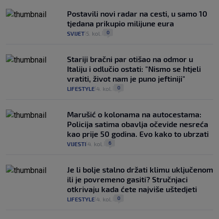
Postavili novi radar na cesti, u samo 10
tjedana prikupio milijune eura
0
SVIJET
5. kol.
|
|
Stariji bračni par otišao na odmor u
Italiju i odlučio ostati: "Nismo se htjeli
vratiti, život nam je puno jeftiniji"
0
LIFESTYLE
4. kol.
|
|
Marušić o kolonama na autocestama:
Policija satima obavlja očevide nesreća
kao prije 50 godina. Evo kako to ubrzati
6
VIJESTI
4. kol.
|
|
Je li bolje stalno držati klimu uključenom
ili je povremeno gasiti? Stručnjaci
otkrivaju kada ćete najviše uštedjeti
0
LIFESTYLE
4. kol.
|
|