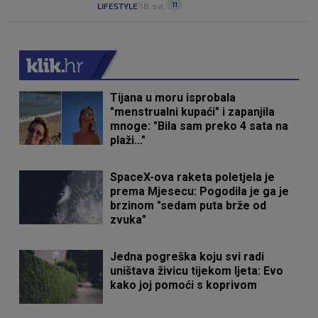
11
LIFESTYLE
18. svi.
|
|
Tijana u moru isprobala
"menstrualni kupaći" i zapanjila
mnoge: "Bila sam preko 4 sata na
plaži..."
SpaceX-ova raketa poletjela je
prema Mjesecu: Pogodila je ga je
brzinom "sedam puta brže od
zvuka"
Jedna pogreška koju svi radi
uništava živicu tijekom ljeta: Evo
kako joj pomoći s koprivom