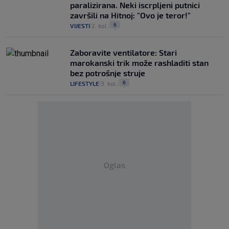
paralizirana. Neki iscrpljeni putnici
završili na Hitnoj: "Ovo je teror!"
6
VIJESTI
2. kol.
|
|
Zaboravite ventilatore: Stari
marokanski trik može rashladiti stan
bez potrošnje struje
6
LIFESTYLE
3. kol.
|
|
Oglas