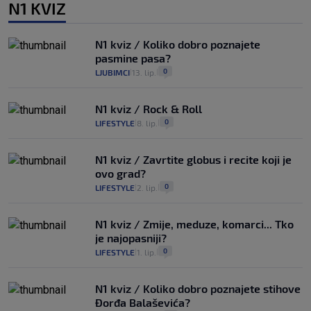
N1 KVIZ
N1 kviz / Koliko dobro poznajete
pasmine pasa?
0
LJUBIMCI
13. lip.
|
|
N1 kviz / Rock & Roll
0
LIFESTYLE
8. lip.
|
|
N1 kviz / Zavrtite globus i recite koji je
ovo grad?
0
LIFESTYLE
2. lip.
|
|
N1 kviz / Zmije, meduze, komarci... Tko
je najopasniji?
0
LIFESTYLE
1. lip.
|
|
N1 kviz / Koliko dobro poznajete stihove
Đorđa Balaševića?