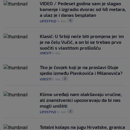
VIDEO / Pedeset godina sam je slagao
kamenje i izgradio dvorac od 48 metara,
a ulaz je i danas besplatan
0
LIFESTYLE
4. kol.
|
|
Klasić: U Srbiji neće biti promjena jer im
je na čelu Vučić, a on bi se trebao prvo
suočiti s vlastitom prošlošću
VIJESTI
5. kol.
|
Tko je čovjek koji je na proslavi Oluje
sjedio između Plenkovića i Milanovića?
2
VIJESTI
5. kol.
|
|
Klima-uređaji nam olakšavaju vrućine,
ali znanstvenici upozoravaju da bi nas
mogli uništiti
2
LIFESTYLE
4. kol.
|
|
Totalni kolaps na jugu Hrvatske, granica