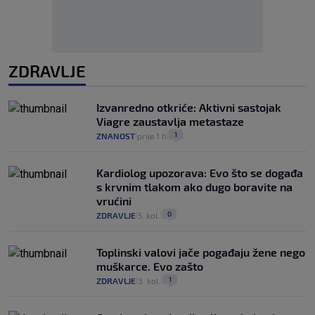
ZDRAVLJE
Izvanredno otkriće: Aktivni sastojak
Viagre zaustavlja metastaze
1
ZNANOST
prije 1 h
|
|
Kardiolog upozorava: Evo što se događa
s krvnim tlakom ako dugo boravite na
vrućini
0
ZDRAVLJE
5. kol.
|
|
Toplinski valovi jače pogađaju žene nego
muškarce. Evo zašto
1
ZDRAVLJE
3. kol.
|
|