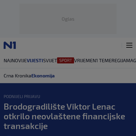
Oglas
NAJNOVIJE
VIJESTI
SVIJET
VRIJEME
N1 TEME
REGIJA
MAG
Crna Kronika
Ekonomija
PODNIJELI PRIJAVU
Brodogradilište Viktor Lenac
otkrilo neovlaštene financijske
transakcije