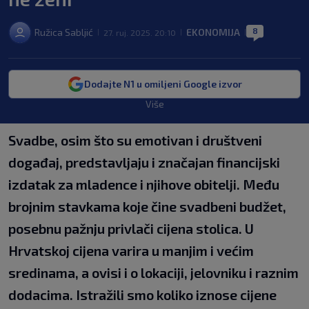
8
Ružica Sabljić
EKONOMIJA
27. ruj. 2025. 20:10
|
|
|
Dodajte N1 u omiljeni Google izvor
Više
Svadbe, osim što su emotivan i društveni
događaj, predstavljaju i značajan financijski
izdatak za mladence i njihove obitelji. Među
brojnim stavkama koje čine svadbeni budžet,
posebnu pažnju privlači cijena stolica. U
Hrvatskoj cijena varira u manjim i većim
sredinama, a ovisi i o lokaciji, jelovniku i raznim
dodacima. Istražili smo koliko iznose cijene