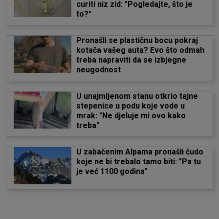
curiti niz zid: "Pogledajte, što je
to?"
Pronašli se plastičnu bocu pokraj
kotača vašeg auta? Evo što odmah
treba napraviti da se izbjegne
neugodnost
U unajmljenom stanu otkrio tajne
stepenice u podu koje vode u
mrak: "Ne djeluje mi ovo kako
treba"
U zabačenim Alpama pronašli čudo
koje ne bi trebalo tamo biti: "Pa tu
je već 1100 godina"