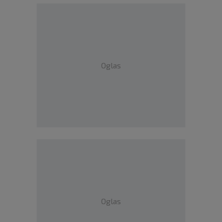
Oglas
Oglas