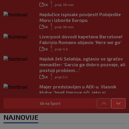
|
SK
prije 39 min
Hajdučice ispisale povijest! Pobijedile
Muru i izborile Europu
|
SK
prije 36 min
Liverpool dovodi kapetana Barcelone!
Fabrizio Romano objavio ‘Here we go’
|
SK
prije 4 h
Hajduk želi Selahija, oglasio se igračev
menadžer: ‘Garcia ga dobro poznaje, ali
postoji problem…’
|
SK
prije 5 h
Majer predstavljen u AEK-u. Vlasnik
kluba: ‘Imaš tigrove oči, jako si
inteligentan’
Idi na Sport
|
SK
prije 4 h
Bio je hit druge lige, a sada s Istrom
NAJNOVIJE
prijeti Hajduku: ‘Imao sam 16 ponuda,
ali htio sam SHNL’