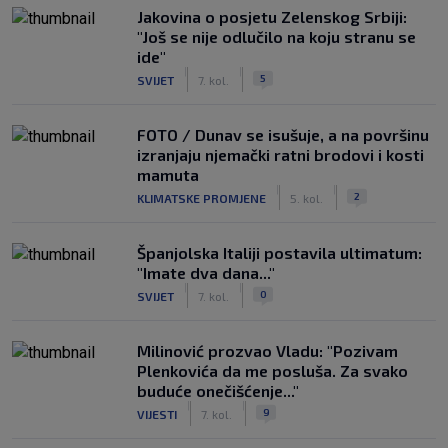
Jakovina o posjetu Zelenskog Srbiji:
"Još se nije odlučilo na koju stranu se
ide"
|
|
5
SVIJET
7. kol.
FOTO / Dunav se isušuje, a na površinu
izranjaju njemački ratni brodovi i kosti
mamuta
|
|
2
KLIMATSKE PROMJENE
5. kol.
Španjolska Italiji postavila ultimatum:
"Imate dva dana..."
|
|
0
SVIJET
7. kol.
Milinović prozvao Vladu: "Pozivam
Plenkovića da me posluša. Za svako
buduće onečišćenje..."
|
|
9
VIJESTI
7. kol.