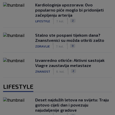
Kardiologinja upozorava: Ovo
popularno piće moglo bi pridonijeti
začepljenju arterija
|
|
2
LIFESTYLE
7. kol.
Stalno ste pospani tijekom dana?
Znanstvenici su možda otkrili zašto
|
|
0
ZDRAVLJE
7. kol.
Izvanredno otkriće: Aktivni sastojak
Viagre zaustavlja metastaze
|
|
2
ZNANOST
6. kol.
LIFESTYLE
Deset najdužih letova na svijetu: Traju
gotovo cijeli dan i povezuju
najudaljenije gradove
|
|