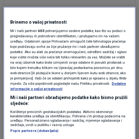
Brinemo o vašoj privatnosti
prije 11 mjeseci
š
Mi i naši partneri
603
pohranjujemo osobne podatke, kao što su podaci o
pregledavanju ili jedinstveni identifikatori, i pristupamo im na vašem
uređaju. Odabirom opcije Prihvaćam omogućit ćete tehnologije praćenja
Da je bilo, ali, da ne plati?
koje podržavaju svrhe za čije pružanje mi i naši partneri obrađujemo
podatke. Ako su alati za praćenje onemogućeni, određeni sadržaj i oglasi
Odgovor
koje vidite možda više neće biti toliko relevantni za vas. Možete se vratiti
na ovaj izbornik kako biste izmijenili svoje odabire ili povukli pristanak u
bilo kojem trenutku klikom na Upravljaj postavkama poveznicu pri dnu
web-stranice [ili plutajuće ikone u donjem lijevom kutu web stranice, ako
je primjenjivo]. Vaši će se odabiri primijeniti kako je opisano u dijelu Web-
prije 11 mjeseci
Beli
mjesto. Za više pojedinosti pogledajte našu Politiku privatnosti.
Dodatne
informacije o vašoj privatnosti
Mi i naši partneri obrađujemo podatke kako bismo pružili
Nedavno sam bio na svadbi našeg bivšeg
sljedeće:
reprezentativca gdje nas je bilo 50-ak. Neznam
Korištenje preciznih geolokacijskih podataka. Aktivno skeniranje
koliko je koštala stolica ali znam koliko je
karakteristika uređaja za identifikaciju. Pohrana i/ili pristup podacima na
uređaju. Personalizirano oglašavanje i sadržaj, mjerenje oglašavanja i
koštala svadba u prirodi. Mrvicu manje od 40
sadržaja, uvidi u publiku i razvoj usluga.
tisuća eura.
Popis partnera (dobavljača)
Glamur i sve ono što ide uz njega ima svoju