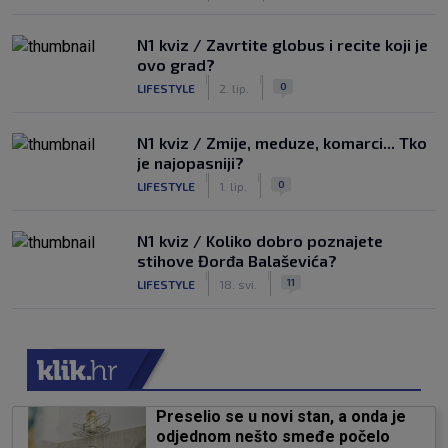
N1 kviz / Zavrtite globus i recite koji je
ovo grad?
|
|
0
LIFESTYLE
2. lip.
N1 kviz / Zmije, meduze, komarci... Tko
je najopasniji?
|
|
0
LIFESTYLE
1. lip.
N1 kviz / Koliko dobro poznajete
stihove Đorđa Balaševića?
|
|
11
LIFESTYLE
18. svi.
Preselio se u novi stan, a onda je
odjednom nešto smeđe počelo