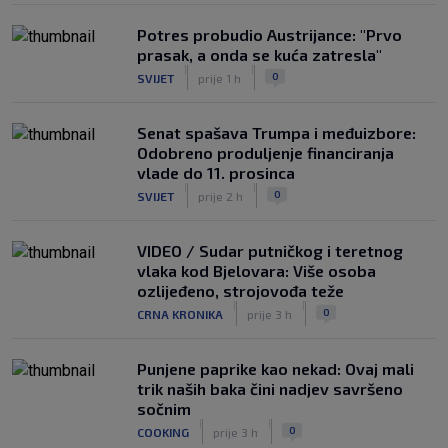
Potres probudio Austrijance: "Prvo
prasak, a onda se kuća zatresla"
|
|
0
SVIJET
prije 1 h
Senat spašava Trumpa i međuizbore:
Odobreno produljenje financiranja
vlade do 11. prosinca
|
|
0
SVIJET
prije 2 h
VIDEO / Sudar putničkog i teretnog
vlaka kod Bjelovara: Više osoba
ozlijeđeno, strojovođa teže
|
|
0
CRNA KRONIKA
prije 3 h
Punjene paprike kao nekad: Ovaj mali
trik naših baka čini nadjev savršeno
sočnim
|
|
0
COOKING
prije 3 h