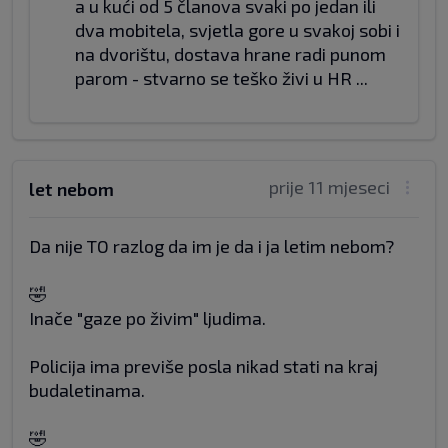
a u kući od 5 članova svaki po jedan ili
dva mobitela, svjetla gore u svakoj sobi i
na dvorištu, dostava hrane radi punom
parom - stvarno se teško živi u HR ...
prije 11 mjeseci
let nebom
Da nije TO razlog da im je da i ja letim nebom?
🤣
Inače "gaze po živim" ljudima.
Policija ima previše posla nikad stati na kraj
budaletinama.
🤣