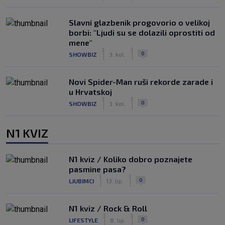
Slavni glazbenik progovorio o velikoj
borbi: "Ljudi su se dolazili oprostiti od
mene"
|
|
0
SHOWBIZ
3. kol.
Novi Spider-Man ruši rekorde zarade i
u Hrvatskoj
|
|
0
SHOWBIZ
3. kol.
N1 KVIZ
N1 kviz / Koliko dobro poznajete
pasmine pasa?
|
|
0
LJUBIMCI
13. lip.
N1 kviz / Rock & Roll
|
|
0
LIFESTYLE
8. lip.