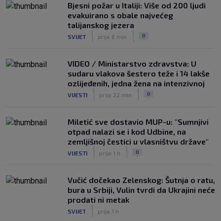
|
Bjesni požar u Italiji: Više od 200 ljudi
SK
prije 5 h
evakuirano s obale najvećeg
VIDEO / Tenisač se požalio na
talijanskog jezera
gledatelja koji mu je smetao, reakcija
|
|
0
SVIJET
prije 6 min
suca je hit
|
SK
prije 5 h
VIDEO / Ministarstvo zdravstva: U
sudaru vlakova šestero teže i 14 lakše
ozlijeđenih, jedna žena na intenzivnoj
|
|
0
VIJESTI
prije 22 min
Miletić sve dostavio MUP-u: "Sumnjivi
otpad nalazi se i kod Udbine, na
zemljišnoj čestici u vlasništvu države"
|
|
0
VIJESTI
prije 1 h
Vučić dočekao Zelenskog: Šutnja o ratu,
bura u Srbiji, Vulin tvrdi da Ukrajini neće
prodati ni metak
|
SVIJET
prije 1 h