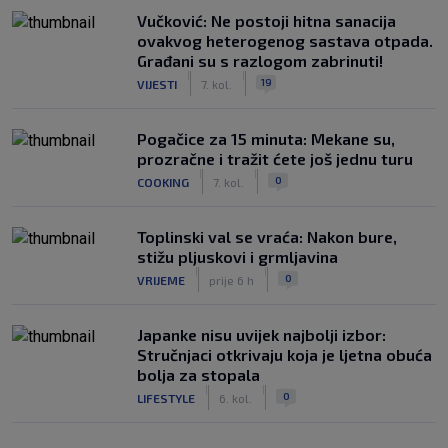
Vučković: Ne postoji hitna sanacija
ovakvog heterogenog sastava otpada.
Građani su s razlogom zabrinuti!
|
|
19
VIJESTI
7. kol.
Pogačice za 15 minuta: Mekane su,
prozračne i tražit ćete još jednu turu
|
|
0
COOKING
7. kol.
Toplinski val se vraća: Nakon bure,
stižu pljuskovi i grmljavina
|
|
0
VRIJEME
prije 6 h
Japanke nisu uvijek najbolji izbor:
Stručnjaci otkrivaju koja je ljetna obuća
bolja za stopala
|
|
0
LIFESTYLE
6. kol.