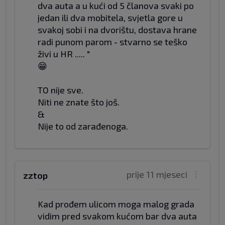
dva auta a u kući od 5 članova svaki po
jedan ili dva mobitela, svjetla gore u
svakoj sobi i na dvorištu, dostava hrane
radi punom parom - stvarno se teško
živi u HR ..... "
😁
TO nije sve.
Niti ne znate što još.
&
Nije to od zarađenoga.
prije 11 mjeseci
zztop
Kad prođem ulicom moga malog grada
vidim pred svakom kućom bar dva auta