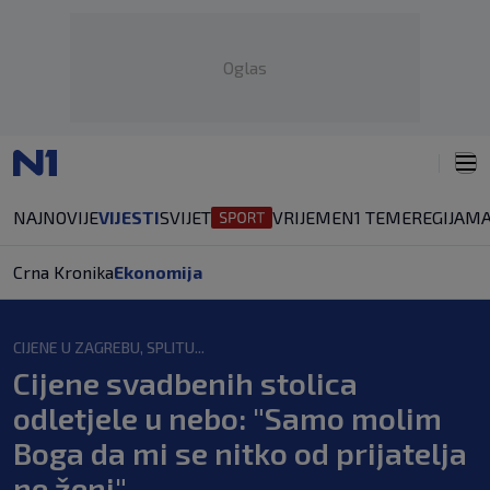
Oglas
NAJNOVIJE
VIJESTI
SVIJET
VRIJEME
N1 TEME
REGIJA
MA
Crna Kronika
Ekonomija
CIJENE U ZAGREBU, SPLITU...
Cijene svadbenih stolica
odletjele u nebo: "Samo molim
Boga da mi se nitko od prijatelja
ne ženi"