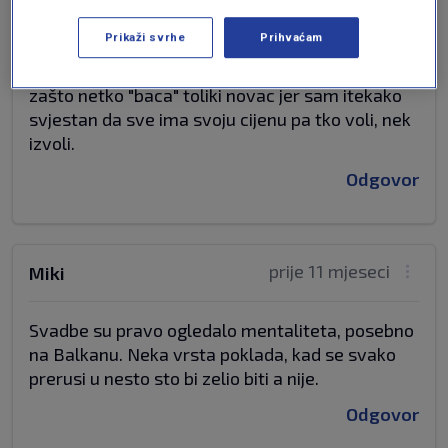
cijenu, a sve je bilo predivno organizirano.
Prikaži svrhe
Prihvaćam
Osobno ne bih nikad dao toliki novac ni za puno
veće vjenčanje i nije na meni da propitkujem
zašto netko "baca" toliki novac jer sam itekako
svjestan da sve ima svoju cijenu pa tko voli, nek
izvoli.
Odgovor
prije 11 mjeseci
Miki
Svadbe su pravo ogledalo mentaliteta, posebno
na Balkanu. Neka vrsta poklada, kad se svako
prerusi u nesto sto bi zelio biti a nije.
Odgovor