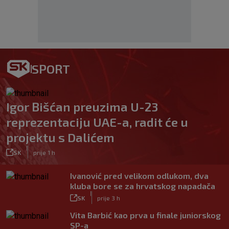
SPORT
Igor Bišćan preuzima U-23
reprezentaciju UAE-a, radit će u
projektu s Dalićem
|
SK
prije 1 h
Ivanović pred velikom odlukom, dva
kluba bore se za hrvatskog napadača
|
SK
prije 3 h
Vita Barbić kao prva u finale juniorskog
SP-a