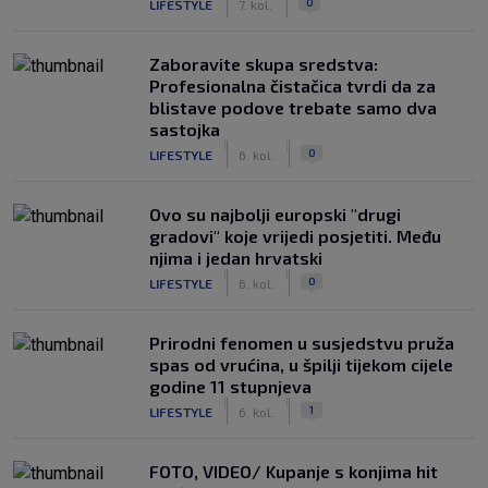
0
LIFESTYLE
7. kol.
Zaboravite skupa sredstva:
Profesionalna čistačica tvrdi da za
blistave podove trebate samo dva
sastojka
|
|
0
LIFESTYLE
6. kol.
Ovo su najbolji europski "drugi
gradovi" koje vrijedi posjetiti. Među
njima i jedan hrvatski
|
|
0
LIFESTYLE
6. kol.
Prirodni fenomen u susjedstvu pruža
spas od vrućina, u špilji tijekom cijele
godine 11 stupnjeva
|
|
1
LIFESTYLE
6. kol.
FOTO, VIDEO/ Kupanje s konjima hit