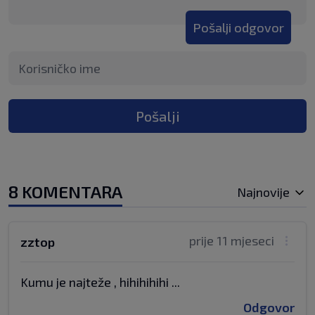
Pošalji odgovor
Pošalji
8 KOMENTARA
Najnovije
prije 11 mjeseci
zztop
Kumu je najteže , hihihihihi ...
Odgovor