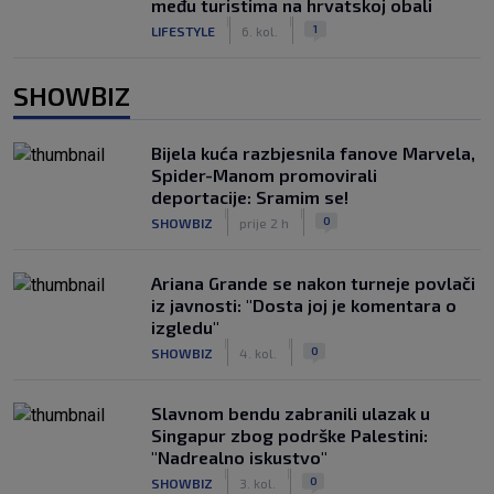
među turistima na hrvatskoj obali
|
|
1
LIFESTYLE
6. kol.
SHOWBIZ
Bijela kuća razbjesnila fanove Marvela,
Spider-Manom promovirali
deportacije: Sramim se!
|
|
0
SHOWBIZ
prije 2 h
Ariana Grande se nakon turneje povlači
iz javnosti: "Dosta joj je komentara o
izgledu"
|
|
0
SHOWBIZ
4. kol.
Slavnom bendu zabranili ulazak u
Singapur zbog podrške Palestini:
"Nadrealno iskustvo"
|
|
0
SHOWBIZ
3. kol.