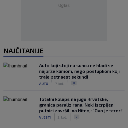
Oglas
NAJČITANIJE
Auto koji stoji na suncu ne hladi se
najbrže klimom, nego postupkom koji
traje petnaest sekundi
|
|
0
AUTO
7. kol.
Totalni kolaps na jugu Hrvatske,
granica paralizirana. Neki iscrpljeni
putnici završili na Hitnoj: "Ovo je teror!"
|
|
7
VIJESTI
2. kol.