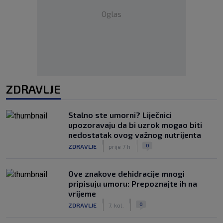
Oglas
ZDRAVLJE
Stalno ste umorni? Liječnici
upozoravaju da bi uzrok mogao biti
nedostatak ovog važnog nutrijenta
|
|
0
ZDRAVLJE
prije 7 h
Ove znakove dehidracije mnogi
pripisuju umoru: Prepoznajte ih na
vrijeme
|
|
0
ZDRAVLJE
7. kol.