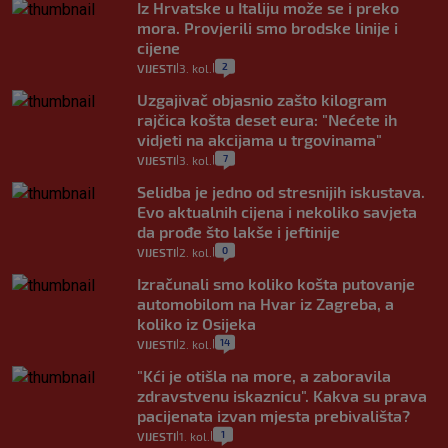
Iz Hrvatske u Italiju može se i preko
mora. Provjerili smo brodske linije i
cijene
2
VIJESTI
3. kol.
|
|
Uzgajivač objasnio zašto kilogram
rajčica košta deset eura: "Nećete ih
vidjeti na akcijama u trgovinama"
7
VIJESTI
3. kol.
|
|
Selidba je jedno od stresnijih iskustava.
Evo aktualnih cijena i nekoliko savjeta
da prođe što lakše i jeftinije
0
VIJESTI
2. kol.
|
|
Izračunali smo koliko košta putovanje
automobilom na Hvar iz Zagreba, a
koliko iz Osijeka
14
VIJESTI
2. kol.
|
|
"Kći je otišla na more, a zaboravila
zdravstvenu iskaznicu". Kakva su prava
pacijenata izvan mjesta prebivališta?
1
VIJESTI
1. kol.
|
|