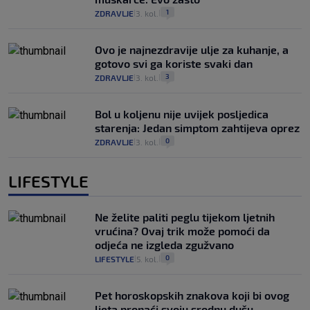
1
ZDRAVLJE
3. kol.
|
|
Ovo je najnezdravije ulje za kuhanje, a
gotovo svi ga koriste svaki dan
3
ZDRAVLJE
3. kol.
|
|
Bol u koljenu nije uvijek posljedica
starenja: Jedan simptom zahtijeva oprez
0
ZDRAVLJE
3. kol.
|
|
LIFESTYLE
Ne želite paliti peglu tijekom ljetnih
vrućina? Ovaj trik može pomoći da
odjeća ne izgleda zgužvano
0
LIFESTYLE
5. kol.
|
|
Pet horoskopskih znakova koji bi ovog
ljeta pronaći svoju srodnu dušu