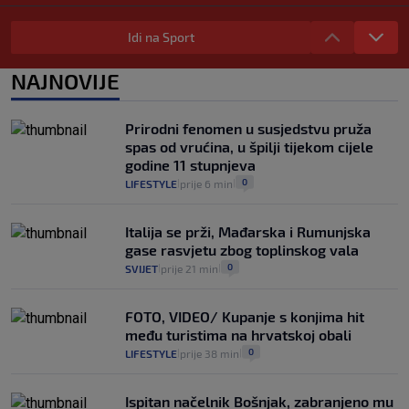
Provjerili smo "što ćemo onda" ako
Plenković na 15 dana ukine mjere: "Ne bi
Idi na Sport
se dogodilo ništa. Vlada se zaljubila u te
intervencije"
NAJNOVIJE
25
VIJESTI
30. srp.
|
|
Analitičar o Mostu: Oni su u yin-yang
Prirodni fenomen u susjedstvu pruža
poziciji i imaju drugog najpoznatijeg
spas od vrućina, u špilji tijekom cijele
bravara u povijesti Hrvatske
godine 11 stupnjeva
16
VIJESTI
30. srp.
|
|
0
LIFESTYLE
prije 6 min
|
|
Italija se prži, Mađarska i Rumunjska
gase rasvjetu zbog toplinskog vala
0
SVIJET
prije 21 min
|
|
FOTO, VIDEO/ Kupanje s konjima hit
među turistima na hrvatskoj obali
0
LIFESTYLE
prije 38 min
|
|
Ispitan načelnik Bošnjak, zabranjeno mu