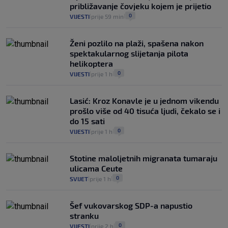
približavanje čovjeku kojem je prijetio
0
VIJESTI
prije 59 min
|
|
Ženi pozlilo na plaži, spašena nakon
spektakularnog slijetanja pilota
helikoptera
0
VIJESTI
prije 1 h
|
|
Lasić: Kroz Konavle je u jednom vikendu
prošlo više od 40 tisuća ljudi, čekalo se i
do 15 sati
0
VIJESTI
prije 1 h
|
|
Stotine maloljetnih migranata tumaraju
ulicama Ceute
0
SVIJET
prije 1 h
|
|
Šef vukovarskog SDP-a napustio
stranku
0
VIJESTI
prije 2 h
|
|