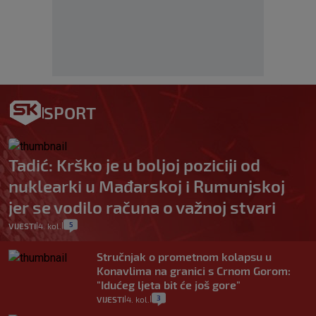
SPORT
Tadić: Krško je u boljoj poziciji od
nuklearki u Mađarskoj i Rumunjskoj
jer se vodilo računa o važnoj stvari
5
VIJESTI
4. kol.
|
|
Stručnjak o prometnom kolapsu u
Konavlima na granici s Crnom Gorom:
"Idućeg ljeta bit će još gore"
3
VIJESTI
4. kol.
|
|