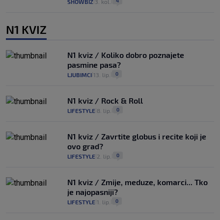
4
SHOWBIZ
3. kol.
|
|
N1 KVIZ
N1 kviz / Koliko dobro poznajete
pasmine pasa?
0
LJUBIMCI
13. lip.
|
|
N1 kviz / Rock & Roll
0
LIFESTYLE
8. lip.
|
|
N1 kviz / Zavrtite globus i recite koji je
ovo grad?
0
LIFESTYLE
2. lip.
|
|
N1 kviz / Zmije, meduze, komarci... Tko
je najopasniji?
0
LIFESTYLE
1. lip.
|
|