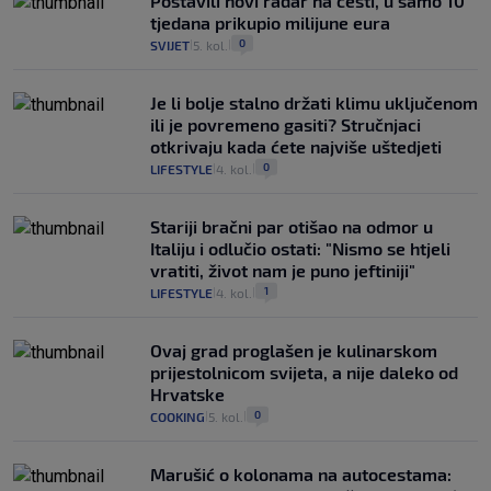
Postavili novi radar na cesti, u samo 10
tjedana prikupio milijune eura
0
SVIJET
5. kol.
|
|
Je li bolje stalno držati klimu uključenom
ili je povremeno gasiti? Stručnjaci
otkrivaju kada ćete najviše uštedjeti
0
LIFESTYLE
4. kol.
|
|
Stariji bračni par otišao na odmor u
Italiju i odlučio ostati: "Nismo se htjeli
vratiti, život nam je puno jeftiniji"
1
LIFESTYLE
4. kol.
|
|
Ovaj grad proglašen je kulinarskom
prijestolnicom svijeta, a nije daleko od
Hrvatske
0
COOKING
5. kol.
|
|
Marušić o kolonama na autocestama: