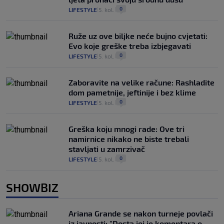
0
LIFESTYLE
5. kol.
|
|
Ruže uz ove biljke neće bujno cvjetati:
Evo koje greške treba izbjegavati
0
LIFESTYLE
5. kol.
|
|
Zaboravite na velike račune: Rashladite
dom pametnije, jeftinije i bez klime
0
LIFESTYLE
5. kol.
|
|
Greška koju mnogi rade: Ove tri
namirnice nikako ne biste trebali
stavljati u zamrzivač
0
LIFESTYLE
5. kol.
|
|
SHOWBIZ
Ariana Grande se nakon turneje povlači
iz javnosti: "Dosta joj je komentara o