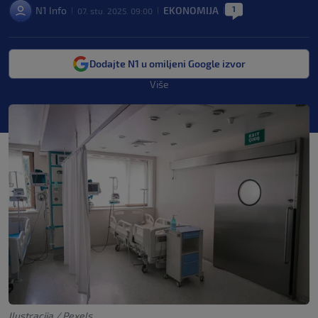
1
N1 Info
EKONOMIJA
07. stu. 2025. 09:00
|
|
|
Dodajte N1 u omiljeni Google izvor
Više
Ilustracija / Pexels