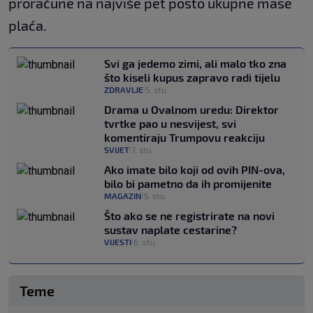
proračune na najviše pet posto ukupne mase
plaća.
Svi ga jedemo zimi, ali malo tko zna
što kiseli kupus zapravo radi tijelu
ZDRAVLJE
5. stu.
|
Drama u Ovalnom uredu: Direktor
tvrtke pao u nesvijest, svi
komentiraju Trumpovu reakciju
SVIJET
7. stu.
|
Ako imate bilo koji od ovih PIN-ova,
bilo bi pametno da ih promijenite
MAGAZIN
5. stu.
|
Što ako se ne registrirate na novi
sustav naplate cestarine?
VIJESTI
6. stu.
|
Teme