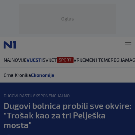
Oglas
NAJNOVIJE
VIJESTI
SVIJET
VRIJEME
N1 TEME
REGIJA
MAG
Crna Kronika
Ekonomija
DUGOVI RASTU EKSPONENCIJALNO
Dugovi bolnica probili sve okvire:
"Trošak kao za tri Pelješka
mosta"