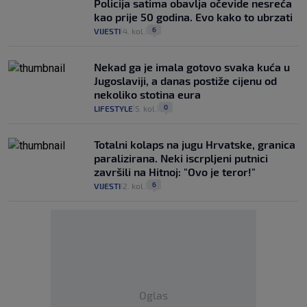
Policija satima obavlja očevide nesreća
kao prije 50 godina. Evo kako to ubrzati
6
VIJESTI
4. kol.
|
|
Nekad ga je imala gotovo svaka kuća u
Jugoslaviji, a danas postiže cijenu od
nekoliko stotina eura
0
LIFESTYLE
5. kol.
|
|
Totalni kolaps na jugu Hrvatske, granica
paralizirana. Neki iscrpljeni putnici
završili na Hitnoj: "Ovo je teror!"
6
VIJESTI
2. kol.
|
|
Oglas