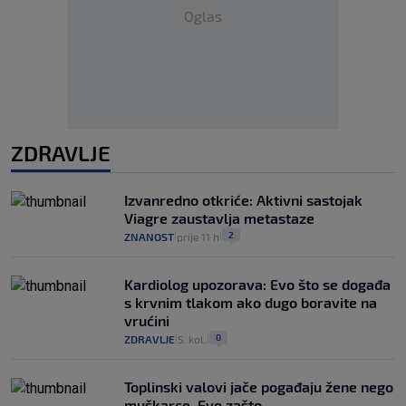
Oglas
ZDRAVLJE
Izvanredno otkriće: Aktivni sastojak
Viagre zaustavlja metastaze
2
ZNANOST
prije 11 h
|
|
Kardiolog upozorava: Evo što se događa
s krvnim tlakom ako dugo boravite na
vrućini
0
ZDRAVLJE
5. kol.
|
|
Toplinski valovi jače pogađaju žene nego
muškarce. Evo zašto