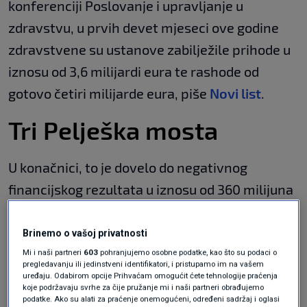
konferenciji Poslovanje i upravljanje u
zdravstvu, u prvih devet mjeseci ove godine
zdravstvene su ustanove zabilježile prihode u
iznosu od 3,6 milijardi eura te rashode od
gotovo četiri milijarde eura, piše
Novi list
.
Tri Pelješka mosta
U konačnici, to je dovelo do negativnog
financijskog rezultata u iznosu od 360 milijuna
eura, dok je lani minus iznosio 300 milijuna.
Danas se prosječno na mjesečnoj razini
Brinemo o vašoj privatnosti
generira novi dug u iznosu od 36 milijuna eura
Mi i naši partneri
603
pohranjujemo osobne podatke, kao što su podaci o
pregledavanju ili jedinstveni identifikatori, i pristupamo im na vašem
te se rokovi plaćanja općih bolnica kreću u
uređaju. Odabirom opcije Prihvaćam omogućit ćete tehnologije praćenja
koje podržavaju svrhe za čije pružanje mi i naši partneri obrađujemo
rasponu od 250 do 360 dana, a kliničkih bolnica
podatke. Ako su alati za praćenje onemogućeni, određeni sadržaj i oglasi