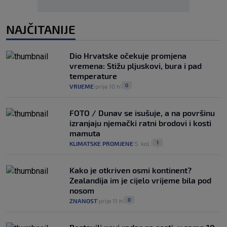
NAJČITANIJE
Dio Hrvatske očekuje promjena
vremena: Stižu pljuskovi, bura i pad
temperature
0
VRIJEME
prije 10 h
|
|
FOTO / Dunav se isušuje, a na površinu
izranjaju njemački ratni brodovi i kosti
mamuta
1
KLIMATSKE PROMJENE
5. kol.
|
|
Kako je otkriven osmi kontinent?
Zealandija im je cijelo vrijeme bila pod
nosom
0
ZNANOST
prije 11 h
|
|