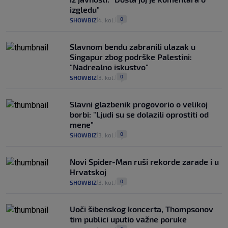
izgledu"
0
SHOWBIZ
4. kol.
|
|
Slavnom bendu zabranili ulazak u
Singapur zbog podrške Palestini:
"Nadrealno iskustvo"
0
SHOWBIZ
3. kol.
|
|
Slavni glazbenik progovorio o velikoj
borbi: "Ljudi su se dolazili oprostiti od
mene"
0
SHOWBIZ
3. kol.
|
|
Novi Spider-Man ruši rekorde zarade i u
Hrvatskoj
0
SHOWBIZ
3. kol.
|
|
Uoči šibenskog koncerta, Thompsonov
tim publici uputio važne poruke