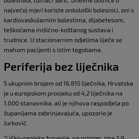
bolesnika, tumači Šarić. Dnevne bolnice u
najvećoj mjeri koriste onkološki bolesnici, oni s
kardiovaskularnim bolestima, dijabetesom,
teškoćama mišićno-koštanog sustava i
trudnice. U stacionarnim odjelima liječe se
mahom pacijenti s istim tegobama.
Periferija bez liječnika
S ukupnim brojem od 16.815 liječnika, Hrvatska
je u europskom prosjeku od 4,2 liječnika na
1.000 stanovnika, ali je njihova raspodjela po
županijama zabrinjavajuća, upozorio je
Jurković.
"Ličko-senjska županija, na primjer, ima 2,9