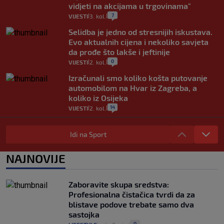
vidjeti na akcijama u trgovinama"
7
VIJESTI
3. kol.
|
|
Selidba je jedno od stresnijih iskustava.
Evo aktualnih cijena i nekoliko savjeta
da prođe što lakše i jeftinije
0
VIJESTI
2. kol.
|
|
Izračunali smo koliko košta putovanje
automobilom na Hvar iz Zagreba, a
koliko iz Osijeka
14
VIJESTI
2. kol.
|
|
"Kći je otišla na more, a zaboravila
zdravstvenu iskaznicu". Kakva su prava
Idi na Sport
pacijenata izvan mjesta prebivališta?
1
VIJESTI
1. kol.
NAJNOVIJE
|
|
Provjerili smo "što ćemo onda" ako
Plenković na 15 dana ukine mjere: "Ne bi
Zaboravite skupa sredstva:
se dogodilo ništa. Vlada se zaljubila u te
Profesionalna čistačica tvrdi da za
intervencije"
blistave podove trebate samo dva
25
VIJESTI
30. srp.
|
|
sastojka
0