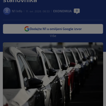
0
N1 Info
EKONOMIJA
11. svi. 2026. 08:53
|
|
|
Dodajte N1 u omiljeni Google izvor
Više