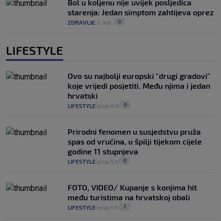
Bol u koljenu nije uvijek posljedica
starenja: Jedan simptom zahtijeva oprez
0
ZDRAVLJE
3. kol.
|
|
LIFESTYLE
Ovo su najbolji europski "drugi gradovi"
koje vrijedi posjetiti. Među njima i jedan
hrvatski
0
LIFESTYLE
prije 4 h
|
|
Prirodni fenomen u susjedstvu pruža
spas od vrućina, u špilji tijekom cijele
godine 11 stupnjeva
0
LIFESTYLE
prije 5 h
|
|
FOTO, VIDEO/ Kupanje s konjima hit
među turistima na hrvatskoj obali
1
LIFESTYLE
prije 5 h
|
|