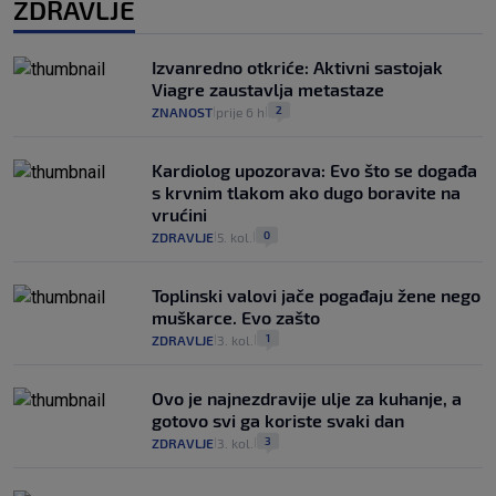
ZDRAVLJE
Izvanredno otkriće: Aktivni sastojak
Viagre zaustavlja metastaze
2
ZNANOST
prije 6 h
|
|
Kardiolog upozorava: Evo što se događa
s krvnim tlakom ako dugo boravite na
vrućini
0
ZDRAVLJE
5. kol.
|
|
Toplinski valovi jače pogađaju žene nego
muškarce. Evo zašto
1
ZDRAVLJE
3. kol.
|
|
Ovo je najnezdravije ulje za kuhanje, a
gotovo svi ga koriste svaki dan
3
ZDRAVLJE
3. kol.
|
|