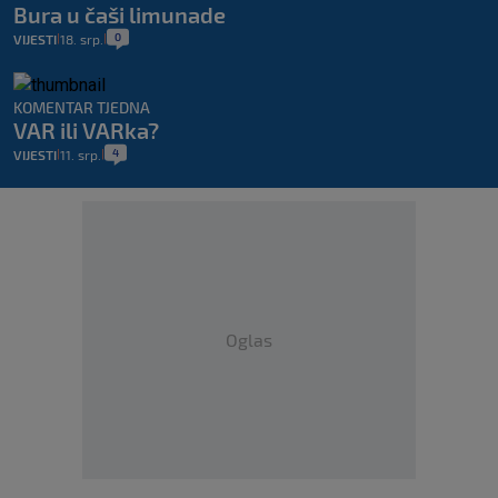
Bura u čaši limunade
0
VIJESTI
18. srp.
|
|
KOMENTAR TJEDNA
VAR ili VARka?
4
VIJESTI
11. srp.
|
|
Oglas