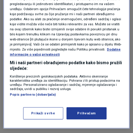
opravdava slabom potražnjom, rastućim
pregledavanju ili jedinstveni identifikatori, i pristupamo im na vašem
uređaju. Odabirom opcije Prihvaćam omogućit ćete tehnologije praćenja
troškovima i snažnom međunarodnom
koje podržavaju svrhe za čije pružanje mi i naši partneri obrađujemo
podatke. Ako su alati za praćenje onemogućeni, određeni sadržaj i oglasi
konkurencijom.
koje vidite možda više neće biti toliko relevantni za vas. Možete se vratiti
na ovaj izbornik kako biste izmijenili svoje odabire ili povukli pristanak u
bilo kojem trenutku klikom na Upravljaj postavkama poveznicu pri dnu
U Speyeru, gradu od oko 50 tisuća stanovnika,
web-stranice [ili plutajuće ikone u donjem lijevom kutu web stranice, ako
nakon restrukturiranja bi trebalo ostati tek oko
je primjenjivo]. Vaši će se odabiri primijeniti kako je opisano u dijelu Web-
mjesto. Za više pojedinosti pogledajte našu Politiku privatnosti.
Dodatne
140 radnih mjesta u administraciji i
informacije o vašoj privatnosti
Mi i naši partneri obrađujemo podatke kako bismo pružili
inženjeringu, dok se
proizvodnja seli u druge
sljedeće:
zemlje i regije, uključujući Češku, Belgiju,
Korištenje preciznih geolokacijskih podataka. Aktivno skeniranje
karakteristika uređaja za identifikaciju. Pohrana i/ili pristup podacima na
Indiju i Maroko
, javlja
Fenix magazin
.
uređaju. Personalizirano oglašavanje i sadržaj, mjerenje oglašavanja i
sadržaja, uvidi u publiku i razvoj usluga.
Popis partnera (dobavljača)
Za Balkance je bila obećana zemlja, a
sad njezini građani masovno strahuju
od siromaštva u mirovini
Prikaži svrhe
Prihvaćam
SVIJET
7. svi.
|