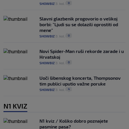
0
SHOWBIZ
3. kol.
|
|
Slavni glazbenik progovorio o velikoj
borbi: "Ljudi su se dolazili oprostiti od
mene"
0
SHOWBIZ
3. kol.
|
|
Novi Spider-Man ruši rekorde zarade i u
Hrvatskoj
0
SHOWBIZ
3. kol.
|
|
Uoči šibenskog koncerta, Thompsonov
tim publici uputio važne poruke
4
SHOWBIZ
3. kol.
|
|
N1 KVIZ
N1 kviz / Koliko dobro poznajete
pasmine pasa?