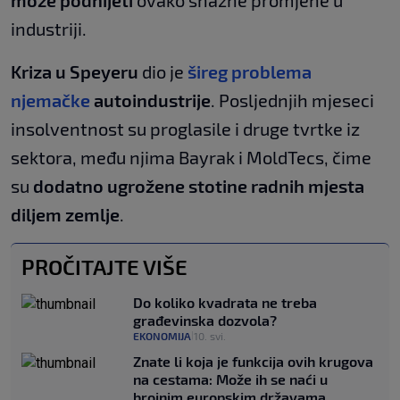
može podnijeti
ovako snažne promjene u
industriji.
Kriza u Speyeru
dio je
šireg problema
njemačke
autoindustrije
. Posljednjih mjeseci
insolventnost su proglasile i druge tvrtke iz
sektora, među njima Bayrak i MoldTecs, čime
su
dodatno ugrožene stotine radnih mjesta
diljem zemlje
.
PROČITAJTE VIŠE
Do koliko kvadrata ne treba
građevinska dozvola?
EKONOMIJA
10. svi.
|
Znate li koja je funkcija ovih krugova
na cestama: Može ih se naći u
brojnim europskim državama