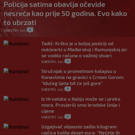
Policija satima obavlja očevide
nesreća kao prije 50 godina. Evo kako
to ubrzati
6
VIJESTI
4. kol.
|
|
Tadić: Krško je u boljoj poziciji od
nuklearki u Mađarskoj i Rumunjskoj jer
se vodilo računa o važnoj stvari
5
VIJESTI
4. kol.
|
|
Stručnjak o prometnom kolapsu u
Konavlima na granici s Crnom Gorom:
"Idućeg ljeta bit će još gore"
3
VIJESTI
4. kol.
|
|
Iz Hrvatske u Italiju može se i preko
mora. Provjerili smo brodske linije i
cijene
2
VIJESTI
3. kol.
|
|
Uzgajivač objasnio zašto kilogram
rajčica košta deset eura: "Nećete ih