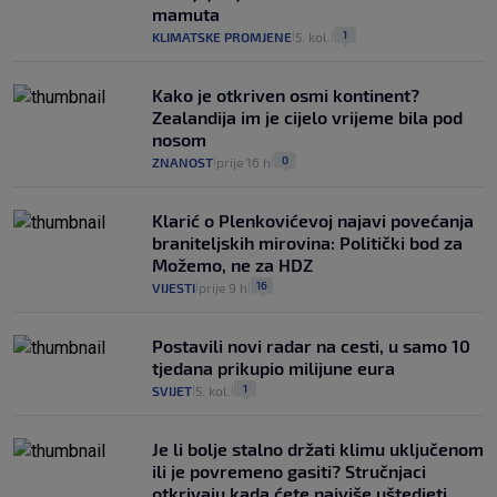
mamuta
1
KLIMATSKE PROMJENE
5. kol.
|
|
Kako je otkriven osmi kontinent?
Zealandija im je cijelo vrijeme bila pod
nosom
0
ZNANOST
prije 16 h
|
|
Klarić o Plenkovićevoj najavi povećanja
braniteljskih mirovina: Politički bod za
Možemo, ne za HDZ
16
VIJESTI
prije 9 h
|
|
Postavili novi radar na cesti, u samo 10
tjedana prikupio milijune eura
1
SVIJET
5. kol.
|
|
Je li bolje stalno držati klimu uključenom
ili je povremeno gasiti? Stručnjaci
otkrivaju kada ćete najviše uštedjeti