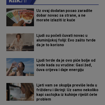
Uz ovaj dodatan posao zaradite
dobar novac sa strane, a ne
morate izlaziti iz kuće
Ljudi su počeli čuvati novac u
aluminijskoj foliji: Evo zašto tvrde
da je to korisno
Ljudi tvrde da je ovo piće bolje od
vode kada su vrućine: Gasi žeđ,
čuva crijeva i daje energiju
Ljeti vam se skuplja previše leda u
frižideru i škrinji: Uz samo nekoliko
kapi sastojka iz kuhinje riješit ćete
problem