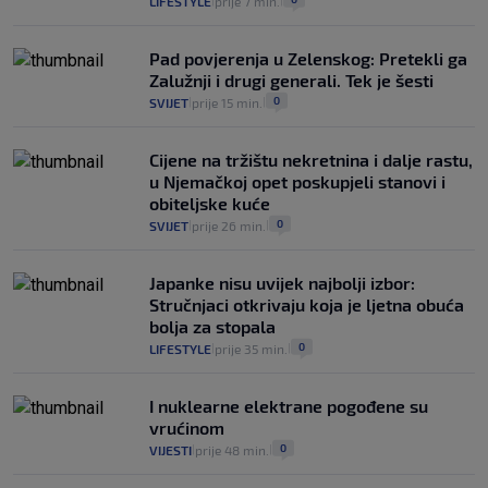
LIFESTYLE
prije 7 min.
|
|
Pad povjerenja u Zelenskog: Pretekli ga
Zalužnji i drugi generali. Tek je šesti
0
SVIJET
prije 15 min.
|
|
Cijene na tržištu nekretnina i dalje rastu,
u Njemačkoj opet poskupjeli stanovi i
obiteljske kuće
0
SVIJET
prije 26 min.
|
|
Japanke nisu uvijek najbolji izbor:
Stručnjaci otkrivaju koja je ljetna obuća
bolja za stopala
0
LIFESTYLE
prije 35 min.
|
|
I nuklearne elektrane pogođene su
vrućinom
0
VIJESTI
prije 48 min.
|
|