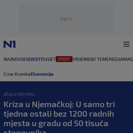
Oglas
NAJNOVIJE
VIJESTI
SVIJET
VRIJEME
N1 TEME
REGIJA
MAG
Crna Kronika
Ekonomija
OČAJ U SPEYERU
Kriza u Njemačkoj: U samo tri
tjedna ostali bez 1200 radnih
mjesta u gradu od 50 tisuća
stanovnika