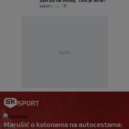
završili na Hitnoj: "Ovo je teror!"
8
VIJESTI
2. kol.
|
|
Oglas
SPORT
Marušić o kolonama na autocestama: