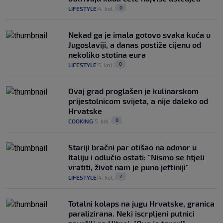
0
LIFESTYLE
4. kol.
|
|
Nekad ga je imala gotovo svaka kuća u
Jugoslaviji, a danas postiže cijenu od
nekoliko stotina eura
0
LIFESTYLE
5. kol.
|
|
Ovaj grad proglašen je kulinarskom
prijestolnicom svijeta, a nije daleko od
Hrvatske
0
COOKING
5. kol.
|
|
Stariji bračni par otišao na odmor u
Italiju i odlučio ostati: "Nismo se htjeli
vratiti, život nam je puno jeftiniji"
2
LIFESTYLE
4. kol.
|
|
Totalni kolaps na jugu Hrvatske, granica
paralizirana. Neki iscrpljeni putnici