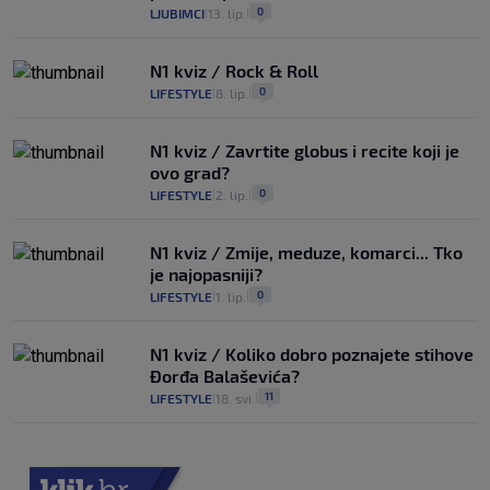
0
LJUBIMCI
13. lip.
|
|
N1 kviz / Rock & Roll
0
LIFESTYLE
8. lip.
|
|
N1 kviz / Zavrtite globus i recite koji je
ovo grad?
0
LIFESTYLE
2. lip.
|
|
N1 kviz / Zmije, meduze, komarci... Tko
je najopasniji?
0
LIFESTYLE
1. lip.
|
|
N1 kviz / Koliko dobro poznajete stihove
Đorđa Balaševića?
11
LIFESTYLE
18. svi.
|
|