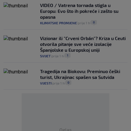
VIDEO / Vatrena tornada stigla u
Europu: Evo što ih pokreće i zašto su
opasna
0
KLIMATSKE PROMJENE
prije 1 h
|
|
Vizionar ili "Crveni Orbán"? Kriza u Ceuti
otvorila pitanje sve veće izolacije
Španjolske u Europskoj uniji
1
SVIJET
prije 1 h
|
|
Tragedija na Biokovu: Preminuo češki
turist, Ukrajinac spašen sa Sutvida
0
VIJESTI
prije 1 h
|
|
Oglas