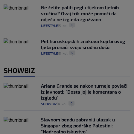
Ne želite paliti peglu tijekom ljetnih
vrućina? Ovaj trik može pomoći da
odjeća ne izgleda zgužvano
0
LIFESTYLE
5. kol.
|
|
Pet horoskopskih znakova koji bi ovog
ljeta pronaći svoju srodnu dušu
0
LIFESTYLE
5. kol.
|
|
SHOWBIZ
Ariana Grande se nakon turneje povlači
iz javnosti: "Dosta joj je komentara o
izgledu"
0
SHOWBIZ
4. kol.
|
|
Slavnom bendu zabranili ulazak u
Singapur zbog podrške Palestini:
"Nadrealno iskustvo"