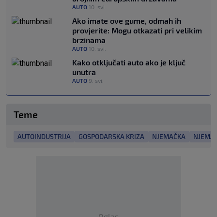
AUTO
10. svi.
|
Ako imate ove gume, odmah ih
provjerite: Mogu otkazati pri velikim
brzinama
AUTO
10. svi.
|
Kako otključati auto ako je ključ
unutra
AUTO
9. svi.
|
Teme
AUTOINDUSTRIJA
GOSPODARSKA KRIZA
NJEMAČKA
NJEMAČ
Oglas