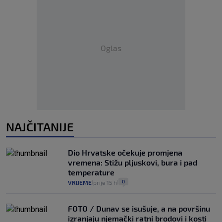
Oglas
NAJČITANIJE
Dio Hrvatske očekuje promjena
vremena: Stižu pljuskovi, bura i pad
temperature
0
VRIJEME
prije 15 h
|
|
FOTO / Dunav se isušuje, a na površinu
izranjaju njemački ratni brodovi i kosti