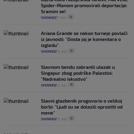
Spider-Manom promovirali deportacije:
Sramim se!
0
SHOWBIZ
7. kol.
|
|
Ariana Grande se nakon turneje povlači
iz javnosti: "Dosta joj je komentara o
izgledu"
0
SHOWBIZ
4. kol.
|
|
Slavnom bendu zabranili ulazak u
Singapur zbog podrške Palestini:
"Nadrealno iskustvo"
0
SHOWBIZ
3. kol.
|
|
Slavni glazbenik progovorio o velikoj
borbi: "Ljudi su se dolazili oprostiti od
mene"
0
SHOWBIZ
3. kol.
|
|