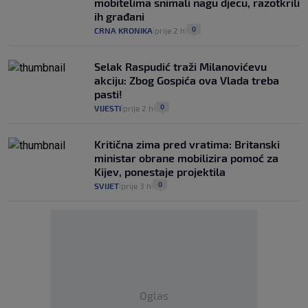
mobitelima snimali nagu djecu, razotkrili
ih građani
0
CRNA KRONIKA
prije 2 h
|
|
Selak Raspudić traži Milanovićevu
akciju: Zbog Gospića ova Vlada treba
pasti!
0
VIJESTI
prije 2 h
|
|
Kritična zima pred vratima: Britanski
ministar obrane mobilizira pomoć za
Kijev, ponestaje projektila
0
SVIJET
prije 3 h
|
|
Oglas