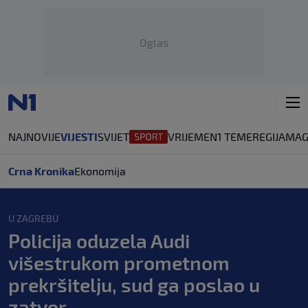
Oglas
NAJNOVIJE
VIJESTI
SVIJET
VRIJEME
N1 TEME
REGIJA
MAG
Crna Kronika
Ekonomija
U ZAGREBU
Policija oduzela Audi
višestrukom prometnom
prekršitelju, sud ga poslao u
zatvor