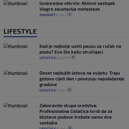
Izvanredno otkriće: Aktivni sastojak
Viagre zaustavlja metastaze
2
ZNANOST
6. kol.
|
|
LIFESTYLE
Kad je najbolje uzeti pauzu za ručak na
poslu? Evo što kažu stručnjaci
0
LIFESTYLE
prije 9 h
|
|
Deset najdužih letova na svijetu: Traju
gotovo cijeli dan i povezuju najudaljenije
gradove
0
LIFESTYLE
7. kol.
|
|
Zaboravite skupa sredstva:
Profesionalna čistačica tvrdi da za
blistave podove trebate samo dva
sastojka
0
LIFESTYLE
6. kol.
|
|