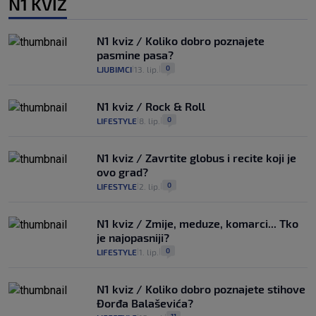
N1 KVIZ
N1 kviz / Koliko dobro poznajete
pasmine pasa?
0
LJUBIMCI
13. lip.
|
|
N1 kviz / Rock & Roll
0
LIFESTYLE
8. lip.
|
|
N1 kviz / Zavrtite globus i recite koji je
ovo grad?
0
LIFESTYLE
2. lip.
|
|
N1 kviz / Zmije, meduze, komarci... Tko
je najopasniji?
0
LIFESTYLE
1. lip.
|
|
N1 kviz / Koliko dobro poznajete stihove
Đorđa Balaševića?