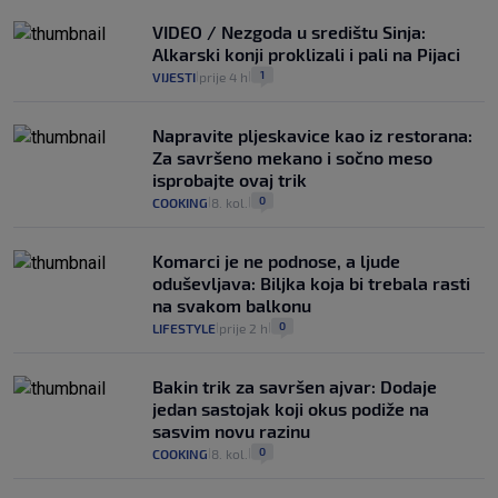
VIDEO / Nezgoda u središtu Sinja:
Alkarski konji proklizali i pali na Pijaci
1
VIJESTI
prije 4 h
|
|
Napravite pljeskavice kao iz restorana:
Za savršeno mekano i sočno meso
isprobajte ovaj trik
0
COOKING
8. kol.
|
|
Komarci je ne podnose, a ljude
oduševljava: Biljka koja bi trebala rasti
na svakom balkonu
0
LIFESTYLE
prije 2 h
|
|
Bakin trik za savršen ajvar: Dodaje
jedan sastojak koji okus podiže na
sasvim novu razinu
0
COOKING
8. kol.
|
|