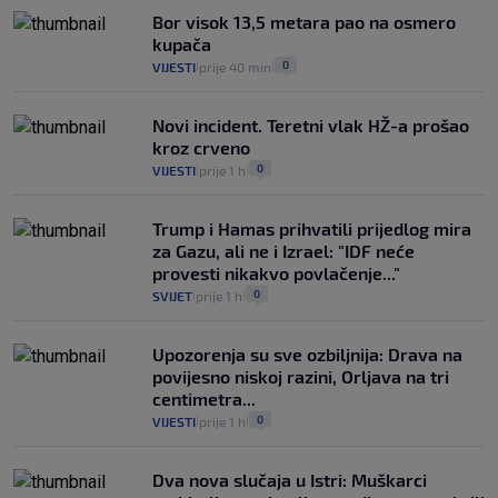
Bor visok 13,5 metara pao na osmero
kupača
0
VIJESTI
prije 40 min
|
|
Novi incident. Teretni vlak HŽ-a prošao
kroz crveno
0
VIJESTI
prije 1 h
|
|
Trump i Hamas prihvatili prijedlog mira
za Gazu, ali ne i Izrael: "IDF neće
provesti nikakvo povlačenje..."
0
SVIJET
prije 1 h
|
|
Upozorenja su sve ozbiljnija: Drava na
povijesno niskoj razini, Orljava na tri
centimetra...
0
VIJESTI
prije 1 h
|
|
Dva nova slučaja u Istri: Muškarci