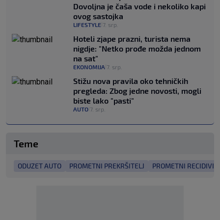
Dovoljna je čaša vode i nekoliko kapi
ovog sastojka
LIFESTYLE
7. srp.
|
Hoteli zjape prazni, turista nema
nigdje: "Netko prođe možda jednom
na sat"
EKONOMIJA
7. srp.
|
Stižu nova pravila oko tehničkih
pregleda: Zbog jedne novosti, mogli
biste lako "pasti"
AUTO
7. srp.
|
Teme
ODUZET AUTO
PROMETNI PREKRŠITELJ
PROMETNI RECIDIVIS