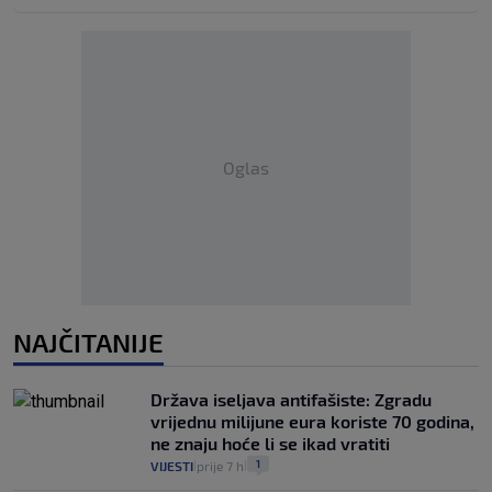
Oglas
NAJČITANIJE
Država iseljava antifašiste: Zgradu
vrijednu milijune eura koriste 70 godina,
ne znaju hoće li se ikad vratiti
1
VIJESTI
prije 7 h
|
|