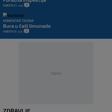
11
VIJESTI
25. srp.
|
|
KOMENTAR TJEDNA
Bura u čaši limunade
0
VIJESTI
18. srp.
|
|
Oglas
ZDRAVLJE