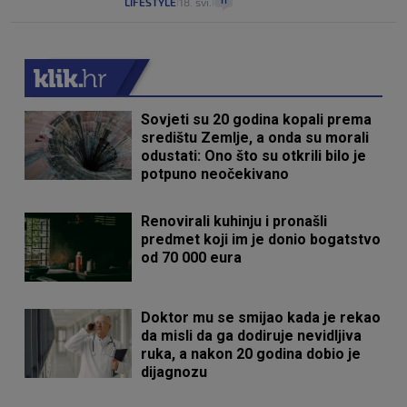
11
LIFESTYLE
18. svi.
|
|
Sovjeti su 20 godina kopali prema
središtu Zemlje, a onda su morali
odustati: Ono što su otkrili bilo je
potpuno neočekivano
Renovirali kuhinju i pronašli
predmet koji im je donio bogatstvo
od 70 000 eura
Doktor mu se smijao kada je rekao
da misli da ga dodiruje nevidljiva
ruka, a nakon 20 godina dobio je
dijagnozu