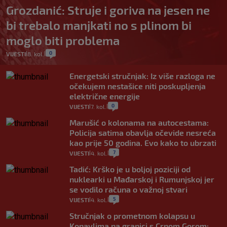
Grozdanić: Struje i goriva na jesen ne
bi trebalo manjkati no s plinom bi
moglo biti problema
0
VIJESTI
8. kol.
|
|
Energetski stručnjak: Iz više razloga ne
očekujem nestašice niti poskupljenja
električne energije
0
VIJESTI
7. kol.
|
|
Marušić o kolonama na autocestama:
Policija satima obavlja očevide nesreća
kao prije 50 godina. Evo kako to ubrzati
7
VIJESTI
4. kol.
|
|
Tadić: Krško je u boljoj poziciji od
nuklearki u Mađarskoj i Rumunjskoj jer
se vodilo računa o važnoj stvari
5
VIJESTI
4. kol.
|
|
Stručnjak o prometnom kolapsu u
Konavlima na granici s Crnom Gorom: