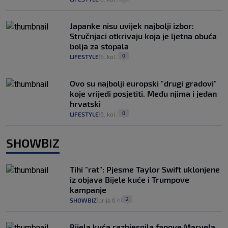
Japanke nisu uvijek najbolji izbor:
Stručnjaci otkrivaju koja je ljetna obuća
bolja za stopala
0
LIFESTYLE
6. kol.
|
|
Ovo su najbolji europski "drugi gradovi"
koje vrijedi posjetiti. Među njima i jedan
hrvatski
0
LIFESTYLE
6. kol.
|
|
SHOWBIZ
Tihi "rat": Pjesme Taylor Swift uklonjene
iz objava Bijele kuće i Trumpove
kampanje
2
SHOWBIZ
prije 6 h
|
|
Bijela kuća razbjesnila fanove Marvela,