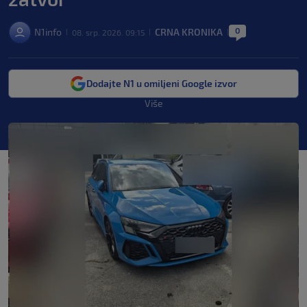
0
N1info
CRNA KRONIKA
08. srp. 2026. 09:15
|
|
|
Dodajte N1 u omiljeni Google izvor
Više