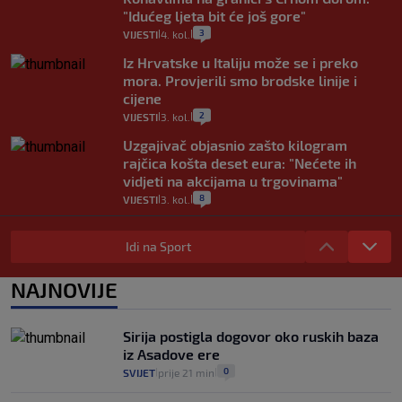
"Idućeg ljeta bit će još gore"
3
VIJESTI
4. kol.
|
|
Iz Hrvatske u Italiju može se i preko
mora. Provjerili smo brodske linije i
cijene
2
VIJESTI
3. kol.
|
|
Uzgajivač objasnio zašto kilogram
rajčica košta deset eura: "Nećete ih
vidjeti na akcijama u trgovinama"
8
VIJESTI
3. kol.
|
|
Selidba je jedno od stresnijih iskustava.
Evo aktualnih cijena i nekoliko savjeta
Idi na Sport
da prođe što lakše i jeftinije
0
VIJESTI
2. kol.
NAJNOVIJE
|
|
Izračunali smo koliko košta putovanje
automobilom na Hvar iz Zagreba, a
Sirija postigla dogovor oko ruskih baza
koliko iz Osijeka
iz Asadove ere
14
VIJESTI
2. kol.
|
|
0
SVIJET
prije 21 min
|
|