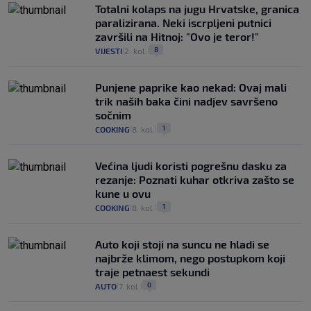
Totalni kolaps na jugu Hrvatske, granica
paralizirana. Neki iscrpljeni putnici
završili na Hitnoj: "Ovo je teror!"
8
VIJESTI
2. kol.
|
|
Punjene paprike kao nekad: Ovaj mali
trik naših baka čini nadjev savršeno
sočnim
1
COOKING
8. kol.
|
|
Većina ljudi koristi pogrešnu dasku za
rezanje: Poznati kuhar otkriva zašto se
kune u ovu
1
COOKING
8. kol.
|
|
Auto koji stoji na suncu ne hladi se
najbrže klimom, nego postupkom koji
traje petnaest sekundi
0
AUTO
7. kol.
|
|