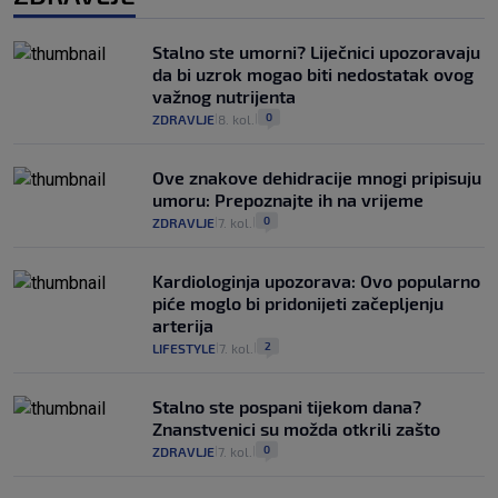
Stalno ste umorni? Liječnici upozoravaju
da bi uzrok mogao biti nedostatak ovog
važnog nutrijenta
0
ZDRAVLJE
8. kol.
|
|
Ove znakove dehidracije mnogi pripisuju
umoru: Prepoznajte ih na vrijeme
0
ZDRAVLJE
7. kol.
|
|
Kardiologinja upozorava: Ovo popularno
piće moglo bi pridonijeti začepljenju
arterija
2
LIFESTYLE
7. kol.
|
|
Stalno ste pospani tijekom dana?
Znanstvenici su možda otkrili zašto
0
ZDRAVLJE
7. kol.
|
|