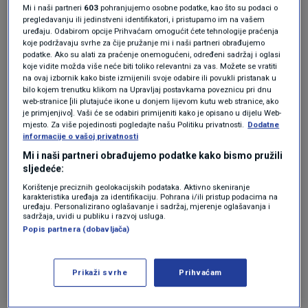
položenog vozačkog ispita
bilo koje kategorije.
Mi i naši partneri
603
pohranjujemo osobne podatke, kao što su podaci o
pregledavanju ili jedinstveni identifikatori, i pristupamo im na vašem
uređaju. Odabirom opcije Prihvaćam omogućit ćete tehnologije praćenja
koje podržavaju svrhe za čije pružanje mi i naši partneri obrađujemo
Pijan i s ukinutom dozvolom zbog
podatke. Ako su alati za praćenje onemogućeni, određeni sadržaj i oglasi
bodova: Vozaču trajno oduzet
koje vidite možda više neće biti toliko relevantni za vas. Možete se vratiti
automobil, dobio i 5.000 eura kazne
na ovaj izbornik kako biste izmijenili svoje odabire ili povukli pristanak u
CRNA KRONIKA
17. ožu.
|
bilo kojem trenutku klikom na Upravljaj postavkama poveznicu pri dnu
web-stranice [ili plutajuće ikone u donjem lijevom kutu web stranice, ako
je primjenjivo]. Vaši će se odabiri primijeniti kako je opisano u dijelu Web-
mjesto. Za više pojedinosti pogledajte našu Politiku privatnosti.
Dodatne
Osim toga, tijekom vožnje nije koristio
informacije o vašoj privatnosti
sigurnosni pojas, a kod sebe nije imao osobnu
Mi i naši partneri obrađujemo podatke kako bismo pružili
sljedeće:
iskaznicu. Odbio je i testiranje na prisutnost
Korištenje preciznih geolokacijskih podataka. Aktivno skeniranje
droga, kao i stručni liječnički pregled koji
karakteristika uređaja za identifikaciju. Pohrana i/ili pristup podacima na
uređaju. Personalizirano oglašavanje i sadržaj, mjerenje oglašavanja i
uključuje uzimanje uzoraka krvi i urina radi
sadržaja, uvidi u publiku i razvoj usluga.
Popis partnera (dobavljača)
analize.
Vozač uhićen,
Prikaži svrhe
Prihvaćam
privremeno mu oduzet