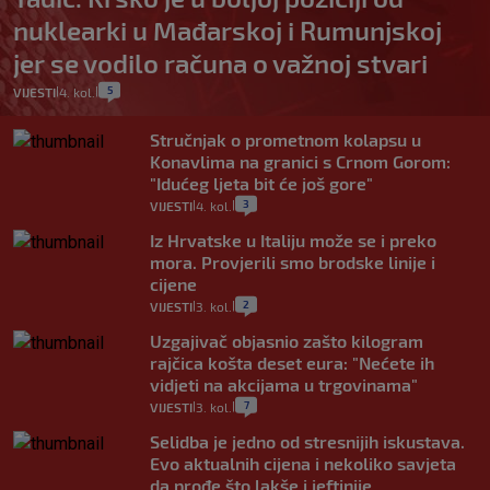
nuklearki u Mađarskoj i Rumunjskoj
jer se vodilo računa o važnoj stvari
5
VIJESTI
4. kol.
|
|
Stručnjak o prometnom kolapsu u
Konavlima na granici s Crnom Gorom:
"Idućeg ljeta bit će još gore"
3
VIJESTI
4. kol.
|
|
Iz Hrvatske u Italiju može se i preko
mora. Provjerili smo brodske linije i
cijene
2
VIJESTI
3. kol.
|
|
Uzgajivač objasnio zašto kilogram
rajčica košta deset eura: "Nećete ih
vidjeti na akcijama u trgovinama"
7
VIJESTI
3. kol.
|
|
Selidba je jedno od stresnijih iskustava.
Evo aktualnih cijena i nekoliko savjeta
da prođe što lakše i jeftinije