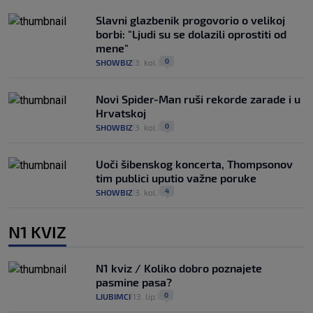
Slavni glazbenik progovorio o velikoj
borbi: "Ljudi su se dolazili oprostiti od
mene"
0
SHOWBIZ
3. kol.
|
|
Novi Spider-Man ruši rekorde zarade i u
Hrvatskoj
0
SHOWBIZ
3. kol.
|
|
Uoči šibenskog koncerta, Thompsonov
tim publici uputio važne poruke
4
SHOWBIZ
3. kol.
|
|
N1 KVIZ
N1 kviz / Koliko dobro poznajete
pasmine pasa?
0
LJUBIMCI
13. lip.
|
|