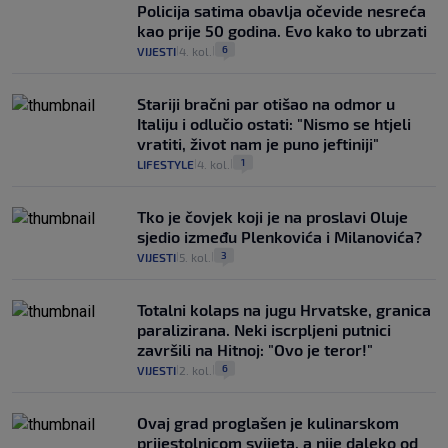
Policija satima obavlja očevide nesreća
kao prije 50 godina. Evo kako to ubrzati
6
VIJESTI
4. kol.
|
|
Stariji bračni par otišao na odmor u
Italiju i odlučio ostati: "Nismo se htjeli
vratiti, život nam je puno jeftiniji"
1
LIFESTYLE
4. kol.
|
|
Tko je čovjek koji je na proslavi Oluje
sjedio između Plenkovića i Milanovića?
3
VIJESTI
5. kol.
|
|
Totalni kolaps na jugu Hrvatske, granica
paralizirana. Neki iscrpljeni putnici
završili na Hitnoj: "Ovo je teror!"
6
VIJESTI
2. kol.
|
|
Ovaj grad proglašen je kulinarskom
prijestolnicom svijeta, a nije daleko od