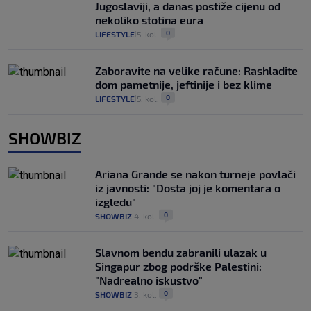
Jugoslaviji, a danas postiže cijenu od
nekoliko stotina eura
0
LIFESTYLE
5. kol.
|
|
Zaboravite na velike račune: Rashladite
dom pametnije, jeftinije i bez klime
0
LIFESTYLE
5. kol.
|
|
SHOWBIZ
Ariana Grande se nakon turneje povlači
iz javnosti: "Dosta joj je komentara o
izgledu"
0
SHOWBIZ
4. kol.
|
|
Slavnom bendu zabranili ulazak u
Singapur zbog podrške Palestini:
"Nadrealno iskustvo"
0
SHOWBIZ
3. kol.
|
|