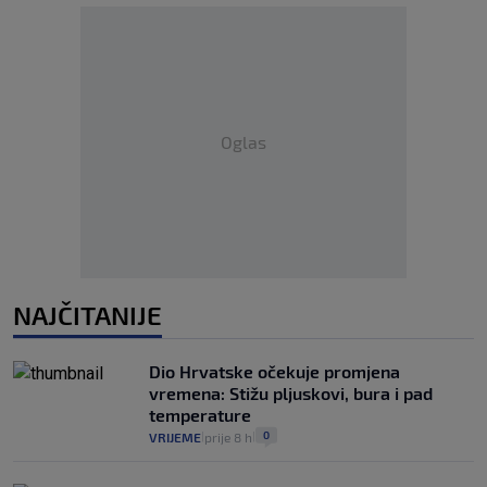
Oglas
NAJČITANIJE
Dio Hrvatske očekuje promjena
vremena: Stižu pljuskovi, bura i pad
temperature
0
VRIJEME
prije 8 h
|
|