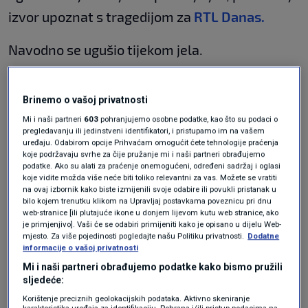
izvor upoznat s tragedijom za
RTL Danas.
Navodno se ugušio tijekom jela.
Na teren su izašli pripadnici Hitne pomoći koji
Brinemo o vašoj privatnosti
ga nažalost nisu mogli spasiti. Šef Hitne
Mi i naši partneri
603
pohranjujemo osobne podatke, kao što su podaci o
priznao je da u svojoj dugoj karijeri nije vidio
pregledavanju ili jedinstveni identifikatori, i pristupamo im na vašem
uređaju. Odabirom opcije Prihvaćam omogućit ćete tehnologije praćenja
tako nešto, dodao je izvor.
koje podržavaju svrhe za čije pružanje mi i naši partneri obrađujemo
podatke. Ako su alati za praćenje onemogućeni, određeni sadržaj i oglasi
koje vidite možda više neće biti toliko relevantni za vas. Možete se vratiti
Teme
na ovaj izbornik kako biste izmijenili svoje odabire ili povukli pristanak u
bilo kojem trenutku klikom na Upravljaj postavkama poveznicu pri dnu
web-stranice [ili plutajuće ikone u donjem lijevom kutu web stranice, ako
GUŠENJE
NESREĆA
SMRT
UČENIK
ŠKOLA
je primjenjivo]. Vaši će se odabiri primijeniti kako je opisano u dijelu Web-
mjesto. Za više pojedinosti pogledajte našu Politiku privatnosti.
Dodatne
informacije o vašoj privatnosti
Mi i naši partneri obrađujemo podatke kako bismo pružili
sljedeće:
Korištenje preciznih geolokacijskih podataka. Aktivno skeniranje
karakteristika uređaja za identifikaciju. Pohrana i/ili pristup podacima na