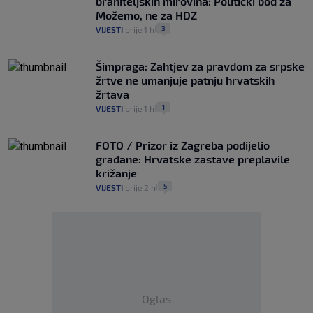
braniteljskih mirovina: Politički bod za
Možemo, ne za HDZ
3
VIJESTI
prije 1 h
|
|
Šimpraga: Zahtjev za pravdom za srpske
žrtve ne umanjuje patnju hrvatskih
žrtava
1
VIJESTI
prije 1 h
|
|
FOTO / Prizor iz Zagreba podijelio
građane: Hrvatske zastave preplavile
križanje
5
VIJESTI
prije 2 h
|
|
Oglas