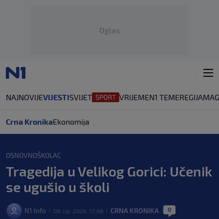
Oglas
NAJNOVIJE
VIJESTI
SVIJET
VRIJEME
N1 TEME
REGIJA
MAG
Crna Kronika
Ekonomija
OSNOVNOŠKOLAC
Tragedija u Velikog Gorici: Učenik
se ugušio u školi
0
N1 Info
CRNA KRONIKA
08. lip. 2026. 17:48
|
|
|