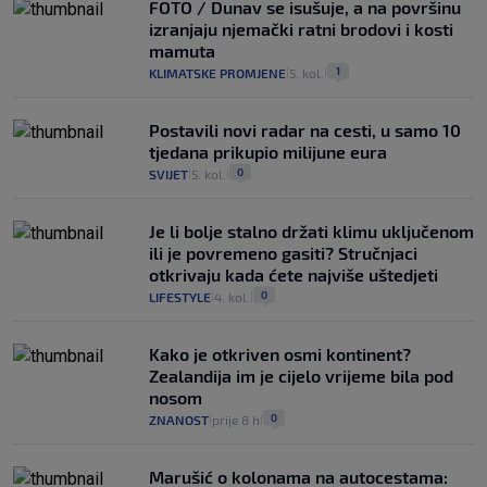
FOTO / Dunav se isušuje, a na površinu
izranjaju njemački ratni brodovi i kosti
mamuta
1
KLIMATSKE PROMJENE
5. kol.
|
|
Postavili novi radar na cesti, u samo 10
tjedana prikupio milijune eura
0
SVIJET
5. kol.
|
|
Je li bolje stalno držati klimu uključenom
ili je povremeno gasiti? Stručnjaci
otkrivaju kada ćete najviše uštedjeti
0
LIFESTYLE
4. kol.
|
|
Kako je otkriven osmi kontinent?
Zealandija im je cijelo vrijeme bila pod
nosom
0
ZNANOST
prije 8 h
|
|
Marušić o kolonama na autocestama: