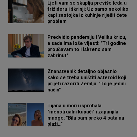
Ljeti vam se skuplja previše leda u
frižideru i škrinji: Uz samo nekoliko
kapi sastojka iz kuhinje riješit ćete
problem
Predvidio pandemiju i Veliku krizu,
a sada ima loše vijesti: "Tri godine
proučavam to i iskreno sam
zabrinut"
Znanstvenik detaljno objasnio
kako se treba uništiti asteroid koji
prijeti razoriti Zemlju: "To je jedini
način"
Tijana u moru isprobala
"menstrualni kupaći" i zapanjila
mnoge: "Bila sam preko 4 sata na
plaži..."