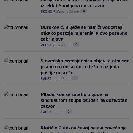
izrekli 1,5 milijuna eura kazni
0
EKONOMIJA
prije 20 min
|
|
Đuroković: Bilježe se najniži vodostaji
otkako postoje mjerenja, a ovo posebno
zabrinjava
0
VIJESTI
prije 43 min
|
|
Slovenska predsjednica objavila otpusno
pismo nakon sumnji u težinu ozljeda
poslije nesreće
0
SVIJET
prije 48 min
|
|
Mladić koji se zaletio u ljude na
sindikalnom skupu osuđen na doživotan
zatvor
0
SVIJET
prije 1 h
|
|
Klarić o Plenkovićevoj najavi povećanja