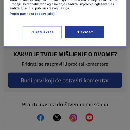
uređaju. Personalizirano oglašavanje i sadržaj, mjerenje oglašavanja i
sadržaja, uvidi u publiku i razvoj usluga.
Oglas
Popis partnera (dobavljača)
Prikaži svrhe
Prihvaćam
KAKVO JE TVOJE MIŠLJENJE O OVOME?
Pridruži se raspravi ili pročitaj komentare
Budi prvi koji će ostaviti komentar
Pratite nas na društvenim mrežama