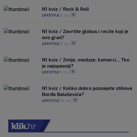
N1 kviz / Rock & Roll
0
LIFESTYLE
8. lip.
|
|
N1 kviz / Zavrtite globus i recite koji je
ovo grad?
0
LIFESTYLE
2. lip.
|
|
N1 kviz / Zmije, meduze, komarci... Tko
je najopasniji?
0
LIFESTYLE
1. lip.
|
|
N1 kviz / Koliko dobro poznajete stihove
Đorđa Balaševića?
11
LIFESTYLE
18. svi.
|
|