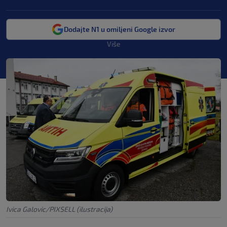
Dodajte N1 u omiljeni Google izvor
Više
Ivica Galovic/PIXSELL (ilustracija)