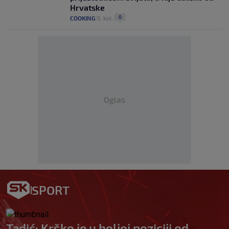
Hrvatske
0
COOKING
5. kol.
|
|
Oglas
SPORT
Tadić: Krško je u boljoj poziciji od