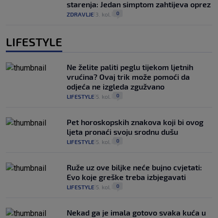
starenja: Jedan simptom zahtijeva oprez
0
ZDRAVLJE
3. kol.
|
|
LIFESTYLE
Ne želite paliti peglu tijekom ljetnih
vrućina? Ovaj trik može pomoći da
odjeća ne izgleda zgužvano
0
LIFESTYLE
5. kol.
|
|
Pet horoskopskih znakova koji bi ovog
ljeta pronaći svoju srodnu dušu
0
LIFESTYLE
5. kol.
|
|
Ruže uz ove biljke neće bujno cvjetati:
Evo koje greške treba izbjegavati
0
LIFESTYLE
5. kol.
|
|
Nekad ga je imala gotovo svaka kuća u