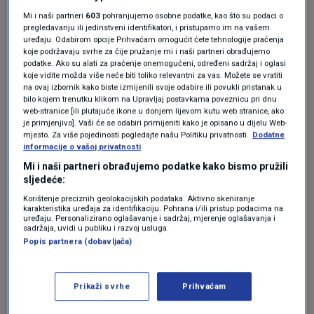
tijekom ljeta bila pogođena "značajnim
Mi i naši partneri
603
pohranjujemo osobne podatke, kao što su podaci o
toplinskim stresom", koji na južnoj hemisferi
pregledavanju ili jedinstveni identifikatori, i pristupamo im na vašem
uređaju. Odabirom opcije Prihvaćam omogućit ćete tehnologije praćenja
pada između prosinca i veljače.
koje podržavaju svrhe za čije pružanje mi i naši partneri obrađujemo
podatke. Ako su alati za praćenje onemogućeni, određeni sadržaj i oglasi
koje vidite možda više neće biti toliko relevantni za vas. Možete se vratiti
na ovaj izbornik kako biste izmijenili svoje odabire ili povukli pristanak u
Morski toplinski valovi utječu na ribarstvo,
bilo kojem trenutku klikom na Upravljaj postavkama poveznicu pri dnu
web-stranice [ili plutajuće ikone u donjem lijevom kutu web stranice, ako
štete vrstama i štete turizmu.
je primjenjivo]. Vaši će se odabiri primijeniti kako je opisano u dijelu Web-
mjesto. Za više pojedinosti pogledajte našu Politiku privatnosti.
Dodatne
informacije o vašoj privatnosti
"Postaje tmurno i dolazimo do točke u kojoj ne
Mi i naši partneri obrađujemo podatke kako bismo pružili
sljedeće:
možemo u kontroliranom laboratorijskom
Korištenje preciznih geolokacijskih podataka. Aktivno skeniranje
okruženju čak ni simulirati kombinaciju uvjeta
karakteristika uređaja za identifikaciju. Pohrana i/ili pristup podacima na
uređaju. Personalizirano oglašavanje i sadržaj, mjerenje oglašavanja i
sadržaja, uvidi u publiku i razvoj usluga.
kojima je greben izložen kako bismo
Popis partnera (dobavljača)
analizirali", rekla je morska biologinja Jodie
Rummer sa Sveučilišta James Cook u
Prikaži svrhe
Prihvaćam
Queenslandu.