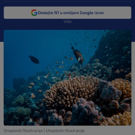
Dodajte N1 u omiljeni Google izvor
Više
Unsplash/Ilustracija
|
Unsplash/Ilustracija