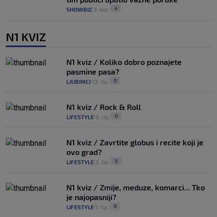
4
SHOWBIZ
3. kol.
|
|
N1 KVIZ
N1 kviz / Koliko dobro poznajete
pasmine pasa?
0
LJUBIMCI
13. lip.
|
|
N1 kviz / Rock & Roll
0
LIFESTYLE
8. lip.
|
|
N1 kviz / Zavrtite globus i recite koji je
ovo grad?
0
LIFESTYLE
2. lip.
|
|
N1 kviz / Zmije, meduze, komarci... Tko
je najopasniji?
0
LIFESTYLE
1. lip.
|
|