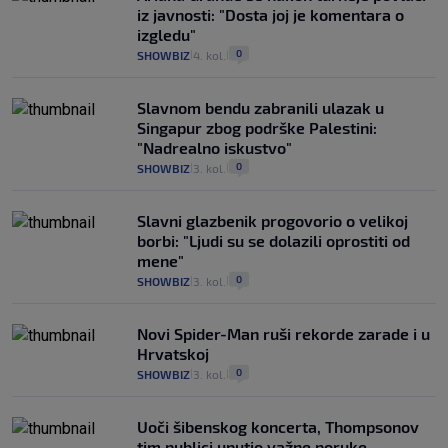
iz javnosti: "Dosta joj je komentara o
izgledu"
0
SHOWBIZ
4. kol.
|
|
Slavnom bendu zabranili ulazak u
Singapur zbog podrške Palestini:
"Nadrealno iskustvo"
0
SHOWBIZ
3. kol.
|
|
Slavni glazbenik progovorio o velikoj
borbi: "Ljudi su se dolazili oprostiti od
mene"
0
SHOWBIZ
3. kol.
|
|
Novi Spider-Man ruši rekorde zarade i u
Hrvatskoj
0
SHOWBIZ
3. kol.
|
|
Uoči šibenskog koncerta, Thompsonov
tim publici uputio važne poruke