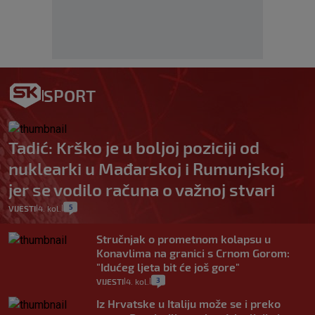
SPORT
Tadić: Krško je u boljoj poziciji od
nuklearki u Mađarskoj i Rumunjskoj
jer se vodilo računa o važnoj stvari
5
VIJESTI
4. kol.
|
|
Stručnjak o prometnom kolapsu u
Konavlima na granici s Crnom Gorom:
"Idućeg ljeta bit će još gore"
3
VIJESTI
4. kol.
|
|
Iz Hrvatske u Italiju može se i preko