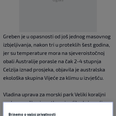
Greben je u opasnosti od još jednog masovnog
izbjeljivanja, nakon tri u proteklih šest godina,
jer su temperature mora na sjeveroistočnoj
obali Australije porasle na čak 2-4 stupnja
Celzija iznad prosjeka, objavila je australska
ekološka skupina Vijeće za klimu u izvješću.
Vladina uprava za morski park Veliki koraljni
greben prošlog je petka priopćila da je većina
morskog parka uz obalu države Queensland
Brinemo o vašoj privatnosti