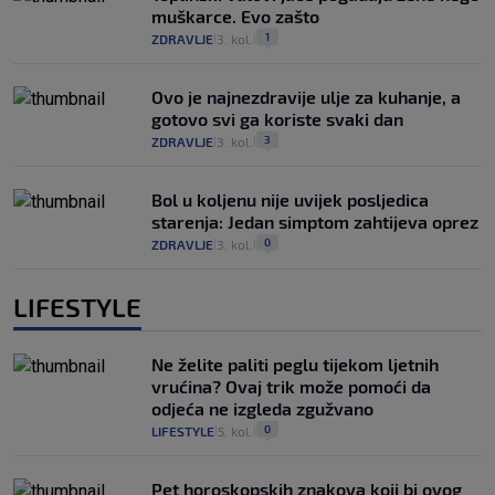
muškarce. Evo zašto
1
ZDRAVLJE
3. kol.
|
|
Ovo je najnezdravije ulje za kuhanje, a
gotovo svi ga koriste svaki dan
3
ZDRAVLJE
3. kol.
|
|
Bol u koljenu nije uvijek posljedica
starenja: Jedan simptom zahtijeva oprez
0
ZDRAVLJE
3. kol.
|
|
LIFESTYLE
Ne želite paliti peglu tijekom ljetnih
vrućina? Ovaj trik može pomoći da
odjeća ne izgleda zgužvano
0
LIFESTYLE
5. kol.
|
|
Pet horoskopskih znakova koji bi ovog