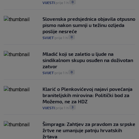
0
VIJESTI
prije 1 h
|
|
Slovenska predsjednica objavila otpusno
pismo nakon sumnji u težinu ozljeda
poslije nesreće
0
SVIJET
prije 1 h
|
|
Mladić koji se zaletio u ljude na
sindikalnom skupu osuđen na doživotan
zatvor
0
SVIJET
prije 1 h
|
|
Klarić o Plenkovićevoj najavi povećanja
braniteljskih mirovina: Politički bod za
Možemo, ne za HDZ
3
VIJESTI
prije 1 h
|
|
Šimpraga: Zahtjev za pravdom za srpske
žrtve ne umanjuje patnju hrvatskih
žrtava