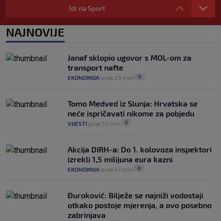
Plenković na 15 dana ukine mjere: "Ne bi
Idi na Sport
se dogodilo ništa. Vlada se zaljubila u te
intervencije"
NAJNOVIJE
25
VIJESTI
30. srp.
|
|
Analitičar o Mostu: Oni su u yin-yang
Janaf sklopio ugovor s MOL-om za
poziciji i imaju drugog najpoznatijeg
transport nafte
bravara u povijesti Hrvatske
0
EKONOMIJA
prije 23 min
|
|
16
VIJESTI
30. srp.
|
|
Tomo Medved iz Slunja: Hrvatska se
neće ispričavati nikome za pobjedu
0
VIJESTI
prije 35 min
|
|
Akcija DIRH-a: Do 1. kolovoza inspektori
izrekli 1,5 milijuna eura kazni
0
EKONOMIJA
prije 47 min
|
|
Đuroković: Bilježe se najniži vodostaji
otkako postoje mjerenja, a ovo posebno
zabrinjava