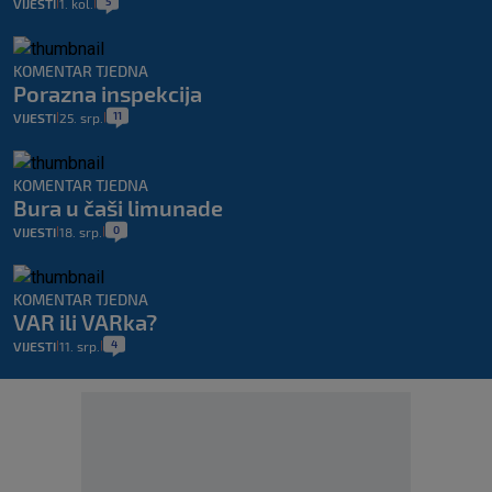
5
VIJESTI
1. kol.
|
|
KOMENTAR TJEDNA
Porazna inspekcija
11
VIJESTI
25. srp.
|
|
KOMENTAR TJEDNA
Bura u čaši limunade
0
VIJESTI
18. srp.
|
|
KOMENTAR TJEDNA
VAR ili VARka?
4
VIJESTI
11. srp.
|
|