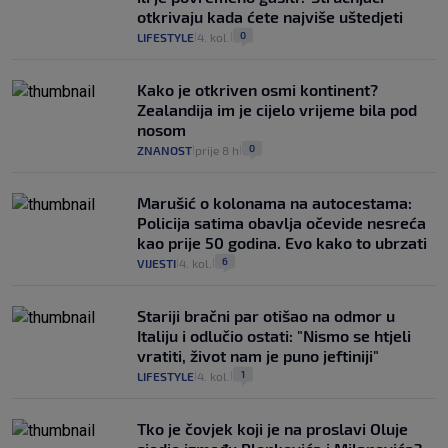
otkrivaju kada ćete najviše uštedjeti
0
LIFESTYLE
4. kol.
|
|
Kako je otkriven osmi kontinent?
Zealandija im je cijelo vrijeme bila pod
nosom
0
ZNANOST
prije 8 h
|
|
Marušić o kolonama na autocestama:
Policija satima obavlja očevide nesreća
kao prije 50 godina. Evo kako to ubrzati
6
VIJESTI
4. kol.
|
|
Stariji bračni par otišao na odmor u
Italiju i odlučio ostati: "Nismo se htjeli
vratiti, život nam je puno jeftiniji"
1
LIFESTYLE
4. kol.
|
|
Tko je čovjek koji je na proslavi Oluje