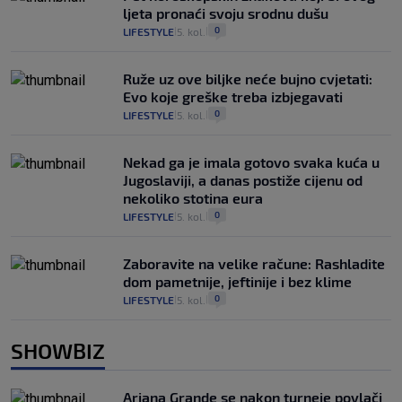
ljeta pronaći svoju srodnu dušu
0
LIFESTYLE
5. kol.
|
|
Ruže uz ove biljke neće bujno cvjetati:
Evo koje greške treba izbjegavati
0
LIFESTYLE
5. kol.
|
|
Nekad ga je imala gotovo svaka kuća u
Jugoslaviji, a danas postiže cijenu od
nekoliko stotina eura
0
LIFESTYLE
5. kol.
|
|
Zaboravite na velike račune: Rashladite
dom pametnije, jeftinije i bez klime
0
LIFESTYLE
5. kol.
|
|
SHOWBIZ
Ariana Grande se nakon turneje povlači