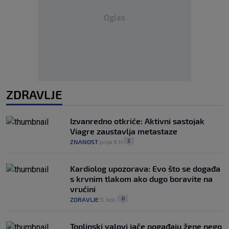
Oglas
ZDRAVLJE
Izvanredno otkriće: Aktivni sastojak
Viagre zaustavlja metastaze
2
ZNANOST
prije 8 h
|
|
Kardiolog upozorava: Evo što se događa
s krvnim tlakom ako dugo boravite na
vrućini
0
ZDRAVLJE
5. kol.
|
|
Toplinski valovi jače pogađaju žene nego