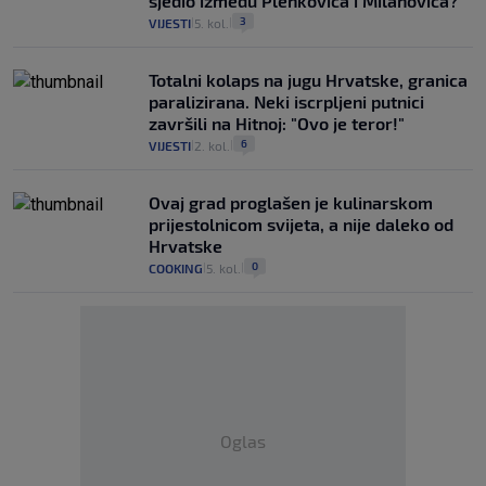
sjedio između Plenkovića i Milanovića?
3
VIJESTI
5. kol.
|
|
Totalni kolaps na jugu Hrvatske, granica
paralizirana. Neki iscrpljeni putnici
završili na Hitnoj: "Ovo je teror!"
6
VIJESTI
2. kol.
|
|
Ovaj grad proglašen je kulinarskom
prijestolnicom svijeta, a nije daleko od
Hrvatske
0
COOKING
5. kol.
|
|
Oglas