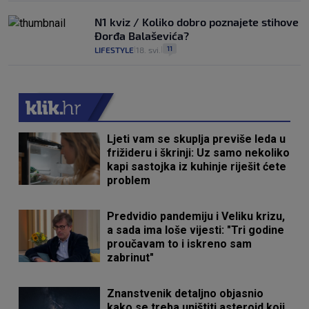
N1 kviz / Koliko dobro poznajete stihove
Đorđa Balaševića?
11
LIFESTYLE
18. svi.
|
|
Ljeti vam se skuplja previše leda u
frižideru i škrinji: Uz samo nekoliko
kapi sastojka iz kuhinje riješit ćete
problem
Predvidio pandemiju i Veliku krizu,
a sada ima loše vijesti: "Tri godine
proučavam to i iskreno sam
zabrinut"
Znanstvenik detaljno objasnio
kako se treba uništiti asteroid koji