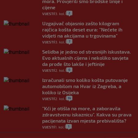
mora. Provjerili smo brodske linije i
cijene
2
VIJESTI
3. kol.
|
|
Uzgajivač objasnio zašto kilogram
rajčica košta deset eura: "Nećete ih
vidjeti na akcijama u trgovinama"
7
VIJESTI
3. kol.
|
|
Selidba je jedno od stresnijih iskustava.
Evo aktualnih cijena i nekoliko savjeta
da prođe što lakše i jeftinije
0
VIJESTI
2. kol.
|
|
Izračunali smo koliko košta putovanje
automobilom na Hvar iz Zagreba, a
koliko iz Osijeka
14
VIJESTI
2. kol.
|
|
"Kći je otišla na more, a zaboravila
zdravstvenu iskaznicu". Kakva su prava
pacijenata izvan mjesta prebivališta?
1
VIJESTI
1. kol.
|
|
Provjerili smo "što ćemo onda" ako