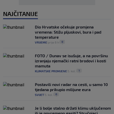
NAJČITANIJE
Dio Hrvatske očekuje promjena
vremena: Stižu pljuskovi, bura i pad
temperature
0
VRIJEME
prije 8 h
|
|
FOTO / Dunav se isušuje, a na površinu
izranjaju njemački ratni brodovi i kosti
mamuta
1
KLIMATSKE PROMJENE
5. kol.
|
|
Postavili novi radar na cesti, u samo 10
tjedana prikupio milijune eura
0
SVIJET
5. kol.
|
|
Je li bolje stalno držati klimu uključenom
ili je povremeno gasiti? Stručnjaci