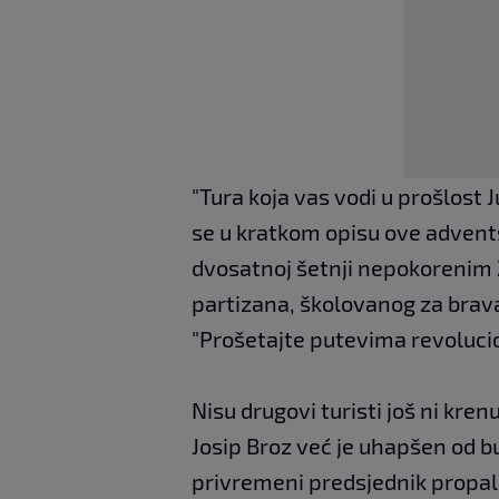
"Tura koja vas vodi u prošlost J
se u kratkom opisu ove advents
dvosatnoj šetnji nepokorenim
partizana, školovanog za brava
"Prošetajte putevima revoluci
Nisu drugovi turisti još ni kre
Josip Broz već je uhapšen od b
privremeni predsjednik propale