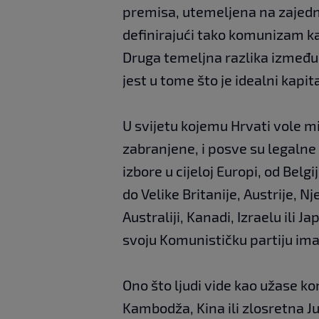
premisa, utemeljena na zajed
definirajući tako komunizam k
Druga temeljna razlika između
jest u tome što je idealni kapi
U svijetu kojemu Hrvati vole mi
zabranjene, i posve su legalne
izbore u cijeloj Europi, od Belgi
do Velike Britanije, Austrije, N
Australiji, Kanadi, Izraelu ili 
svoju Komunističku partiju imaj
Ono što ljudi vide kao užase k
Kambodža, Kina ili zlosretna Ju