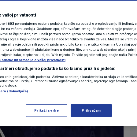
MAGAZIN
21. 10:16
18. sij. 2022. 13:13
BORIS DEŽULOVIĆ
>
|
N1 KOMENTAR
 vašoj privatnosti
rtneri
603
pohranjujemo osobne podatke, kao što su podaci o pregledavanju ili jedinstveni 
KOLUMNE
o im na vašem uređaju. Odabirom opcije Prihvaćam omogućit ćete tehnologije praćenja
vrhe za čije pružanje mi i naši partneri obrađujemo podatke. Ako su alati za praćenje
Više
žaj i oglasi koje vidite možda više neće biti toliko relevantni za vas. Možete se vratiti n
N1(DIS)INFO
zmijenili svoje odabire ili povukli pristanak u bilo kojem trenutku klikom na Upravljaj p
i dnu web-stranice [ili plutajuće ikone u donjem lijevom kutu web stranice, ako je primje
KLIMATSKE PROMJENE
rimijeniti kako je opisano u dijelu Web-mjesto. Za više pojedinosti pogledajte našu Politi
Dodatne informacije o vašoj privatnosti
FOTO
 partneri obrađujemo podatke kako bismo pružili sljedeće:
reciznih geolokacijskih podataka. Aktivno skeniranje karakteristika uređaja za identifika
p podacima na uređaju. Personalizirano oglašavanje i sadržaj, mjerenje oglašavanja i sadr
VIDEO
zvoj usluga.
era (dobavljača)
Prikaži svrhe
Prihvaćam