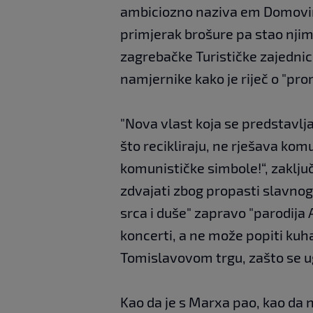
ambiciozno naziva em Domovin
primjerak brošure pa stao nji
zagrebačke Turističke zajedni
namjernike kako je riječ o "pr
"Nova vlast koja se predstavlja
što recikliraju, ne rješava kom
komunističke simbole!“, zaključ
zdvajati zbog propasti slavnog
srca i duše" zapravo "parodija
koncerti, a ne može popiti kuh
Tomislavovom trgu, zašto se ug
Kao da je s Marxa pao, kao da n