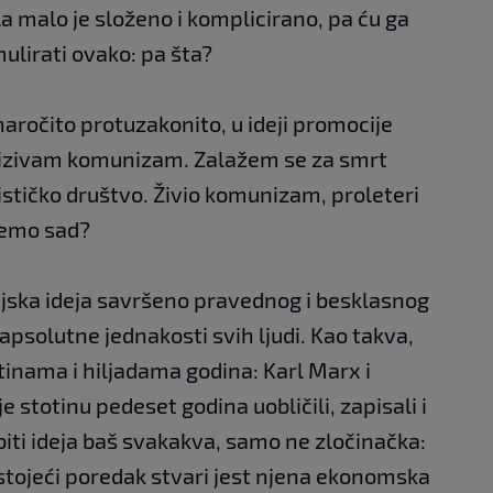
a malo je složeno i komplicirano, pa ću ga
ulirati ovako: pa šta?
 naročito protuzakonito, u ideji promocije
rizivam komunizam. Zalažem se za smrt
stičko društvo. Živio komunizam, proleteri
 ćemo sad?
ijska ideja savršeno pravednog i besklasnog
 apsolutne jednakosti svih ljudi. Kao takva,
tinama i hiljadama godina: Karl Marx i
e stotinu pedeset godina uobličili, zapisali i
iti ideja baš svakakva, samo ne zločinačka:
stojeći poredak stvari jest njena ekonomska