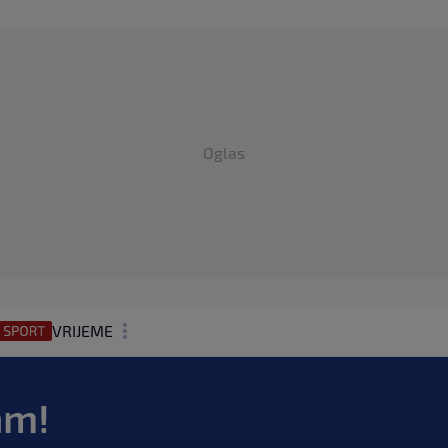
Oglas
VRIJEME
N1 TEME
am!
REGIJA