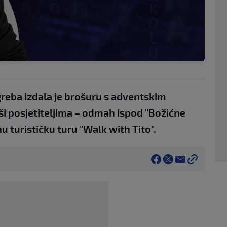
greba izdala je brošuru s adventskim
i posjetiteljima – odmah ispod "Božićne
nu turističku turu "Walk with Tito".