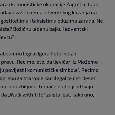
ra i komunističke okupacije Zagreba, tupo
ščuđava zašto nema adventskog klizanja na
gostiteljima i taksistima oduzima zarada. Ne
ista? Božićnu ledenu bajku i adventski
jevcu?!
laboumnu logiku Igora Peternela i
pravu. Recimo, eto, da ljevičari iz Možemo
aju povijest i komunističke simbole“. Recimo
Zagrebu zaista vode kao ilegalce četrdeset
o, najozbiljnije, tumače najbolji od sviju
a „Walk with Tito“ zaista jest, kako ono,