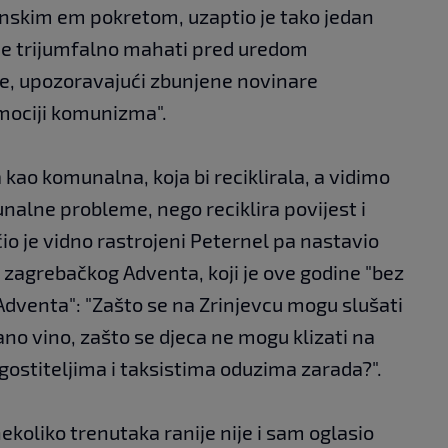
skim em pokretom, uzaptio je tako jedan
me trijumfalno mahati pred uredom
ce, upozoravajući zbunjene novinare
omociji komunizma".
 kao komunalna, koja bi reciklirala, a vidimo
unalne probleme, nego reciklira povijest i
io je vidno rastrojeni Peternel pa nastavio
 zagrebačkog Adventa, koji je ove godine "bez
 Adventa": "Zašto se na Zrinjevcu mogu slušati
ano vino, zašto se djeca ne mogu klizati na
ostiteljima i taksistima oduzima zarada?".
ekoliko trenutaka ranije nije i sam oglasio