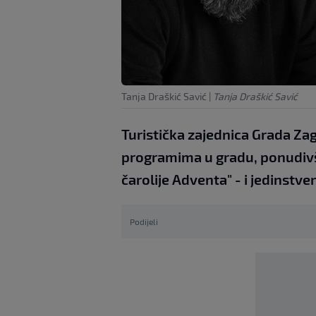
Tanja Draškić Savić
|
Tanja Draškić Savić
Turistička zajednica Grada Za
programima u gradu, ponudivš
čarolije Adventa" - i jedinstve
Podijeli