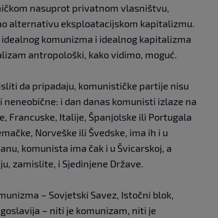
ničkom nasuprot privatnom vlasništvu,
ao alternativu eksploatacijskom kapitalizmu.
 idealnog komunizma i idealnog kapitalizma
talizam antropološki, kako vidimo, moguć.
sliti da pripadaju, komunističke partije nisu
 i neneobične: i dan danas komunisti izlaze na
je, Francuske, Italije, Španjolske ili Portugala
jemačke, Norveške ili Švedske, ima ih i u
Japanu, komunista ima čak i u Švicarskoj, a
u, zamislite, i Sjedinjene Države.
omunizma – Sovjetski Savez, Istočni blok,
goslavija – niti je komunizam, niti je