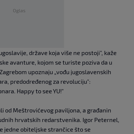
Oglas
ugoslavije, države koja više ne postoji", kaže
ke avanture, kojom se turiste poziva da u
 Zagrebom upoznaju „vođu jugoslavenskih
ra, predodređenog za revoluciju":
onara. Happy to see YU!"
nuli od Meštrovićevog paviljona, a građanin
udnih hrvatskih redarstvenika. Igor Peternel,
 jedne obiteljske strančice što se