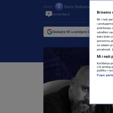
Boris Dežulović
Autor:
21. pro. 20
|
Brinemo o
0
komentara
|
Mi i naši pa
i pristupam
podržavaju s
Dodajte N1 u omiljeni Google izvor
određeni sadr
kako biste i
poveznicu pr
se odabiri p
privatnosti.
Mi i naši
Korištenje p
i/ili pristu
publiku i ra
Popis partn