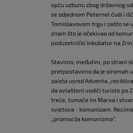
opću uzbunu zbog državnog uda
se odjednom Peternel čudi i i
Tomislavovom trgu i zašto se u
znam što je očekivao od komun
poduzetnički inkubator na Zrin
Stavimo, međutim, po strani s
pretpostavimo da je siromah u 
zaista usred Adventa „reciklir
da ovlašteni vodiči turiste po 
treće, tumače im Marxa i stvarn
svjetova - komunizam. Recimo d
„promocija komunizma“.