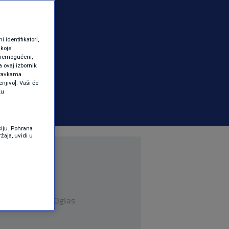
identifikatori,
 koje
 onemogućeni,
a ovaj izbornik
ostavkama
njivo]. Vaši će
ku
ciju. Pohrana
žaja, uvidi u
Oglas