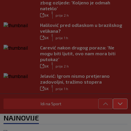
zbog ozljede: ‘Koljeno je odmah
nateklo’
|
SK
prije 2 h
Halilović pred odlaskom u brazilskog
velikana?
|
SK
prije 1 h
Carević nakon drugog poraza: ‘Ne
mogu biti ljutit, ovo nam mora biti
putokaz’
|
SK
prije 2 h
Jelavić: Igrom nismo pretjerano
zadovoljni, tražimo stopera
|
SK
prije 1 h
Real teže od očekivanog pobijedio
Idi na Sport
Ferencvaroš, remi PSG-a i Manchester
Uniteda
|
NAJNOVIJE
SK
8. kol.
VIDEO / Perišić asistent, PSV u