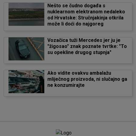
Nešto se čudno događa s
nuklearnom elektranom nedaleko
od Hrvatske: Stručnjakinja otkrila
može li doći do najgoreg
Vozačica tuži Mercedes jer ju je
"žigosao" znak poznate tvrtke: "To
su opekline drugog stupnja"
Ako vidite ovakvu ambalažu
mliječnog proizvoda, ni slučajno ga
ne konzumirajte