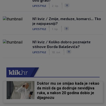
ovo grad?
|
|
0
LIFESTYLE
2. lip.
N1 kviz / Zmije, meduze, komarci... Tko
je najopasniji?
|
|
0
LIFESTYLE
1. lip.
N1 kviz / Koliko dobro poznajete
stihove Đorđa Balaševića?
|
|
11
LIFESTYLE
18. svi.
Doktor mu se smijao kada je rekao
da misli da ga dodiruje nevidljiva
ruka, a nakon 20 godina dobio je
dijagnozu