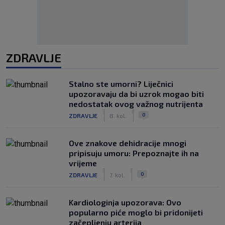
ZDRAVLJE
Stalno ste umorni? Liječnici
upozoravaju da bi uzrok mogao biti
nedostatak ovog važnog nutrijenta
|
|
0
ZDRAVLJE
8. kol.
Ove znakove dehidracije mnogi
pripisuju umoru: Prepoznajte ih na
vrijeme
|
|
0
ZDRAVLJE
7. kol.
Kardiologinja upozorava: Ovo
popularno piće moglo bi pridonijeti
začepljenju arterija