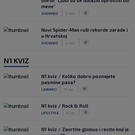
borbi: "Ljudi su se dolazili oprostiti od
mene"
|
|
0
SHOWBIZ
3. kol.
Novi Spider-Man ruši rekorde zarade i
u Hrvatskoj
|
|
0
SHOWBIZ
3. kol.
N1 KVIZ
N1 kviz / Koliko dobro poznajete
pasmine pasa?
|
|
0
LJUBIMCI
13. lip.
N1 kviz / Rock & Roll
|
|
0
LIFESTYLE
8. lip.
N1 kviz / Zavrtite globus i recite koji je