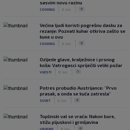
sasvim novu razinu
|
|
0
COOKING
8. kol.
Većina ljudi koristi pogrešnu dasku za
rezanje: Poznati kuhar otkriva zašto se
kune u ovu
|
|
0
COOKING
8. kol.
Ozljede glave, kralježnice i prsnog
koša: Vatrogasci spriječili veliki požar
|
|
1
VIJESTI
8. kol.
Potres probudio Austrijance: "Prvo
prasak, a onda se kuća zatresla"
|
|
0
SVIJET
8. kol.
Toplinski val se vraća: Nakon bure,
stižu pljuskovi i grmljavina
|
|
0
VRIJEME
8. kol.