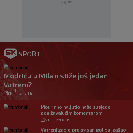
Oglas
SPORT
Modriću u Milan stiže još jedan
Vatreni?
|
SK
prije 1 h
Mourinho naljutio naše susjede
ponižavajućim komentarom
|
SK
prije 1 h
Vatreni zabio prekrasan gol pa izašao