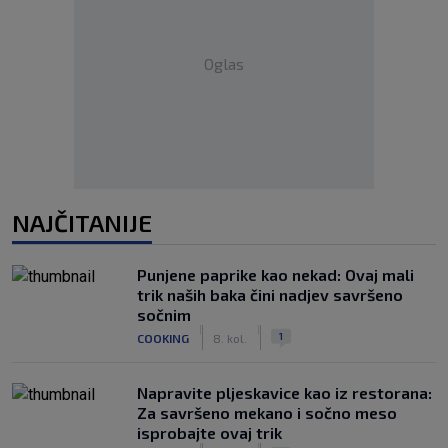
Oglas
NAJČITANIJE
Punjene paprike kao nekad: Ovaj mali
trik naših baka čini nadjev savršeno
sočnim
|
|
1
COOKING
8. kol.
Napravite pljeskavice kao iz restorana:
Za savršeno mekano i sočno meso
isprobajte ovaj trik
|
|