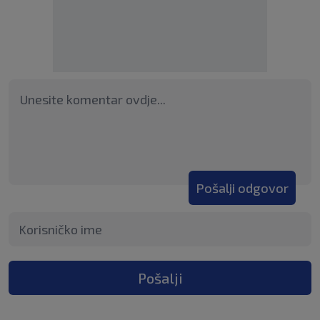
Pošalji odgovor
Pošalji