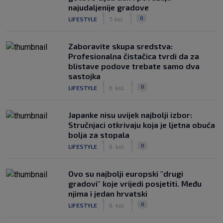
najudaljenije gradove
|
|
0
LIFESTYLE
7. kol.
Zaboravite skupa sredstva:
Profesionalna čistačica tvrdi da za
blistave podove trebate samo dva
sastojka
|
|
0
LIFESTYLE
6. kol.
Japanke nisu uvijek najbolji izbor:
Stručnjaci otkrivaju koja je ljetna obuća
bolja za stopala
|
|
0
LIFESTYLE
6. kol.
Ovo su najbolji europski "drugi
gradovi" koje vrijedi posjetiti. Među
njima i jedan hrvatski
|
|
0
LIFESTYLE
6. kol.