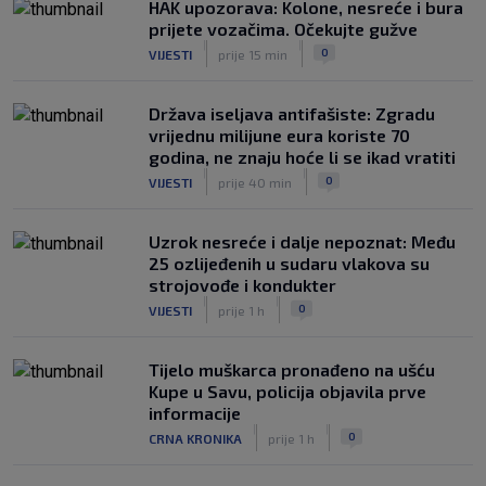
posljednjim trenucima ispustio
HAK upozorava: Kolone, nesreće i bura
pobjedu
prijete vozačima. Očekujte gužve
|
|
|
SK
8. kol.
0
VIJESTI
prije 15 min
Hajduk se pohvalio sa svojim ‘Stats
Cornerom’: Evo čime je impresionirao
Država iseljava antifašiste: Zgradu
Šotiček
vrijednu milijune eura koriste 70
|
godina, ne znaju hoće li se ikad vratiti
SK
8. kol.
|
|
0
VIJESTI
prije 40 min
Uzrok nesreće i dalje nepoznat: Među
25 ozlijeđenih u sudaru vlakova su
strojovođe i kondukter
|
|
0
VIJESTI
prije 1 h
Tijelo muškarca pronađeno na ušću
Kupe u Savu, policija objavila prve
informacije
|
|
0
CRNA KRONIKA
prije 1 h