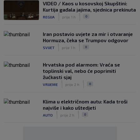
VIDEO / Kaos u kosovskoj Skupštini:
Kurtija gađala jajima, sjednica prekinuta
|
|
0
REGIJA
prije 1 h
Iran postavio uvjete za mir i otvaranje
Hormuza, čeka se Trumpov odgovor
|
|
0
SVIJET
prije 1 h
Hrvatska pod alarmom: Vraća se
toplinski val, nebo će poprimiti
žućkasti sjaj
|
|
0
VRIJEME
prije 2 h
Klima u električnom autu: Kada troši
najviše i kako uštedjeti
|
|
0
AUTO
prije 2 h