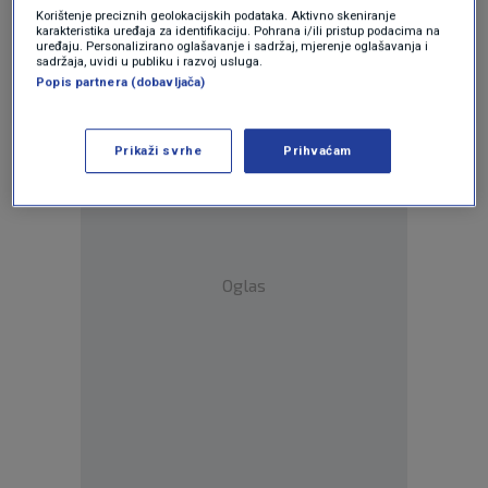
Tko zna što sve napišete za ono što čovjeku
Korištenje preciznih geolokacijskih podataka. Aktivno skeniranje
karakteristika uređaja za identifikaciju. Pohrana i/ili pristup podacima na
običnom smrtniku izravno nije dostupno.
uređaju. Personalizirano oglašavanje i sadržaj, mjerenje oglašavanja i
sadržaja, uvidi u publiku i razvoj usluga.
Odgovor
Popis partnera (dobavljača)
Prikaži svrhe
Prihvaćam
Oglas