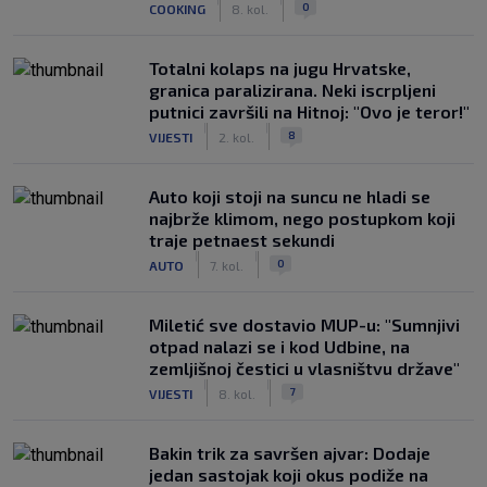
0
COOKING
8. kol.
Totalni kolaps na jugu Hrvatske,
granica paralizirana. Neki iscrpljeni
putnici završili na Hitnoj: "Ovo je teror!"
|
|
8
VIJESTI
2. kol.
Auto koji stoji na suncu ne hladi se
najbrže klimom, nego postupkom koji
traje petnaest sekundi
|
|
0
AUTO
7. kol.
Miletić sve dostavio MUP-u: "Sumnjivi
otpad nalazi se i kod Udbine, na
zemljišnoj čestici u vlasništvu države"
|
|
7
VIJESTI
8. kol.
Bakin trik za savršen ajvar: Dodaje
jedan sastojak koji okus podiže na