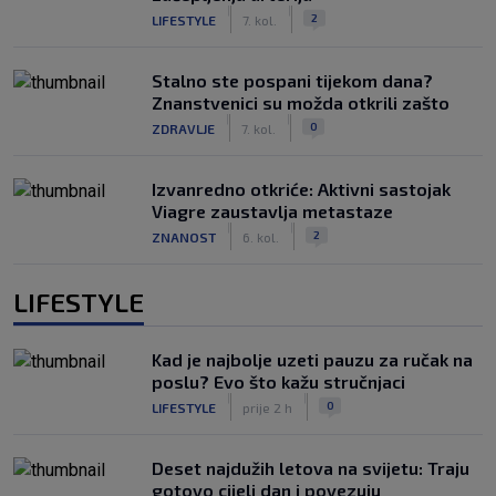
|
|
2
LIFESTYLE
7. kol.
Stalno ste pospani tijekom dana?
Znanstvenici su možda otkrili zašto
|
|
0
ZDRAVLJE
7. kol.
Izvanredno otkriće: Aktivni sastojak
Viagre zaustavlja metastaze
|
|
2
ZNANOST
6. kol.
LIFESTYLE
Kad je najbolje uzeti pauzu za ručak na
poslu? Evo što kažu stručnjaci
|
|
0
LIFESTYLE
prije 2 h
Deset najdužih letova na svijetu: Traju
gotovo cijeli dan i povezuju