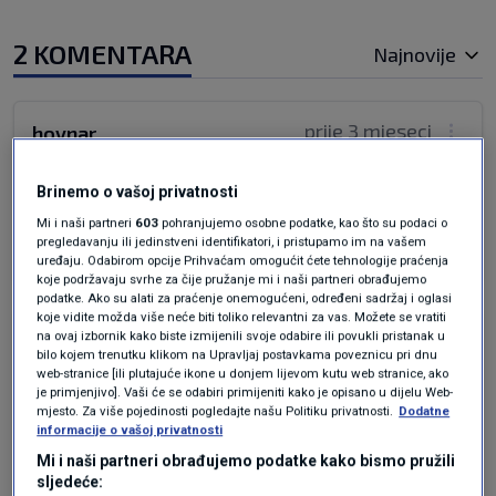
2 KOMENTARA
Najnovije
prije 3 mjeseci
hovnar
Brinemo o vašoj privatnosti
Lešinari su svugdje isti
Mi i naši partneri
603
pohranjujemo osobne podatke, kao što su podaci o
Odgovor
pregledavanju ili jedinstveni identifikatori, i pristupamo im na vašem
uređaju. Odabirom opcije Prihvaćam omogućit ćete tehnologije praćenja
koje podržavaju svrhe za čije pružanje mi i naši partneri obrađujemo
podatke. Ako su alati za praćenje onemogućeni, određeni sadržaj i oglasi
koje vidite možda više neće biti toliko relevantni za vas. Možete se vratiti
prije 3 mjeseci
na ovaj izbornik kako biste izmijenili svoje odabire ili povukli pristanak u
🤣
bilo kojem trenutku klikom na Upravljaj postavkama poveznicu pri dnu
web-stranice [ili plutajuće ikone u donjem lijevom kutu web stranice, ako
je primjenjivo]. Vaši će se odabiri primijeniti kako je opisano u dijelu Web-
⁉️
mjesto. Za više pojedinosti pogledajte našu Politiku privatnosti.
Dodatne
Nijemci su uveli opažanja dronom. 🤣
informacije o vašoj privatnosti
Ne čuješ ga, ne vidiš ga, tebe vide. 😁
Mi i naši partneri obrađujemo podatke kako bismo pružili
sljedeće: