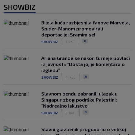
SHOWBIZ
Bijela kuća razbjesnila fanove Marvela,
Spider-Manom promovirali
deportacije: Sramim se!
|
|
0
SHOWBIZ
7. kol.
Ariana Grande se nakon turneje povlači
iz javnosti: "Dosta joj je komentara o
izgledu"
|
|
0
SHOWBIZ
4. kol.
Slavnom bendu zabranili ulazak u
Singapur zbog podrške Palestini:
"Nadrealno iskustvo"
|
|
0
SHOWBIZ
3. kol.
Slavni glazbenik progovorio o velikoj