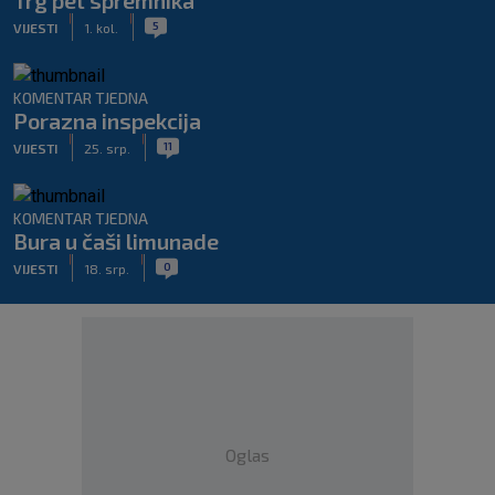
Trg pet spremnika
|
|
5
VIJESTI
1. kol.
KOMENTAR TJEDNA
Porazna inspekcija
|
|
11
VIJESTI
25. srp.
KOMENTAR TJEDNA
Bura u čaši limunade
|
|
0
VIJESTI
18. srp.
Oglas