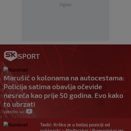
Oglas
SPORT
Marušić o kolonama na autocestama:
Policija satima obavlja očevide
nesreća kao prije 50 godina. Evo kako
to ubrzati
6
VIJESTI
4. kol.
|
|
Tadić: Krško je u boljoj poziciji od
nuklearki u Mađarskoj i Rumunjskoj jer