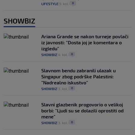
0
LIFESTYLE
5. kol.
|
|
SHOWBIZ
Ariana Grande se nakon turneje povlači
iz javnosti: "Dosta joj je komentara o
izgledu"
0
SHOWBIZ
4. kol.
|
|
Slavnom bendu zabranili ulazak u
Singapur zbog podrške Palestini:
"Nadrealno iskustvo"
0
SHOWBIZ
3. kol.
|
|
Slavni glazbenik progovorio o velikoj
borbi: "Ljudi su se dolazili oprostiti od
mene"
0
SHOWBIZ
3. kol.
|
|