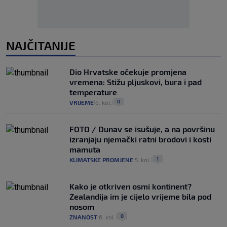
NAJČITANIJE
Dio Hrvatske očekuje promjena
vremena: Stižu pljuskovi, bura i pad
temperature
0
VRIJEME
6. kol.
|
|
FOTO / Dunav se isušuje, a na površinu
izranjaju njemački ratni brodovi i kosti
mamuta
1
KLIMATSKE PROMJENE
5. kol.
|
|
Kako je otkriven osmi kontinent?
Zealandija im je cijelo vrijeme bila pod
nosom
0
ZNANOST
6. kol.
|
|