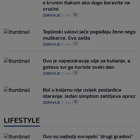
s krvnim tlakom ako dugo boravite na
vrućini
0
ZDRAVLJE
5. kol.
|
|
Toplinski valovi jače pogađaju žene nego
muškarce. Evo zašto
1
ZDRAVLJE
3. kol.
|
|
Ovo je najnezdravije ulje za kuhanje, a
gotovo svi ga koriste svaki dan
3
ZDRAVLJE
3. kol.
|
|
Bol u koljenu nije uvijek posljedica
starenja: Jedan simptom zahtijeva oprez
0
ZDRAVLJE
3. kol.
|
|
LIFESTYLE
Ovo su najbolji europski "drugi gradovi"