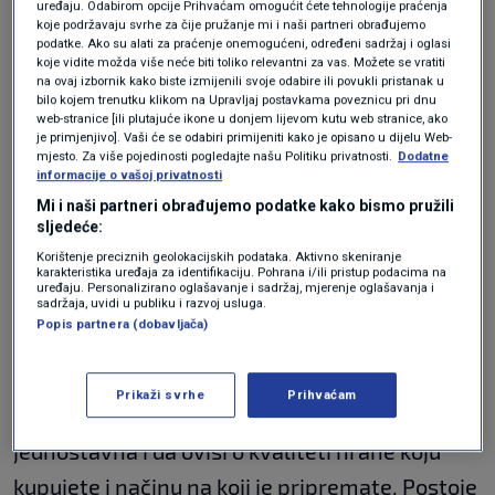
vašem zdravlju i dobrobiti. Kada su vlakna u
uređaju. Odabirom opcije Prihvaćam omogućit ćete tehnologije praćenja
koje podržavaju svrhe za čije pružanje mi i naši partneri obrađujemo
pitanju, zobena kaša je očiti pobjednik, piše
podatke. Ako su alati za praćenje onemogućeni, određeni sadržaj i oglasi
koje vidite možda više neće biti toliko relevantni za vas. Možete se vratiti
daily meal
.
na ovaj izbornik kako biste izmijenili svoje odabire ili povukli pristanak u
bilo kojem trenutku klikom na Upravljaj postavkama poveznicu pri dnu
web-stranice [ili plutajuće ikone u donjem lijevom kutu web stranice, ako
Važno je napomenuti da ne postoji univerzalna
je primjenjivo]. Vaši će se odabiri primijeniti kako je opisano u dijelu Web-
mjesto. Za više pojedinosti pogledajte našu Politiku privatnosti.
Dodatne
prehrana koja odgovara svima. Svaka osoba
informacije o vašoj privatnosti
Mi i naši partneri obrađujemo podatke kako bismo pružili
ima jedinstvene prehrambene potrebe.
sljedeće:
Jaja vs. zobena kaša:
Korištenje preciznih geolokacijskih podataka. Aktivno skeniranje
karakteristika uređaja za identifikaciju. Pohrana i/ili pristup podacima na
uređaju. Personalizirano oglašavanje i sadržaj, mjerenje oglašavanja i
sadržaja, uvidi u publiku i razvoj usluga.
Nutritivna usporedba
Popis partnera (dobavljača)
Prikaži svrhe
Prihvaćam
Angel Luk objašnjava da prehrana nije
jednostavna i da ovisi o kvaliteti hrane koju
kupujete i načinu na koji je pripremate. Postoje