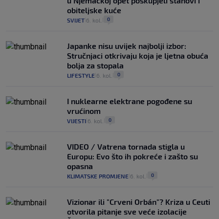
u Njemačkoj opet poskupjeli stanovi i
obiteljske kuće
0
SVIJET
6. kol.
|
|
Japanke nisu uvijek najbolji izbor:
Stručnjaci otkrivaju koja je ljetna obuća
bolja za stopala
0
LIFESTYLE
6. kol.
|
|
I nuklearne elektrane pogođene su
vrućinom
0
VIJESTI
6. kol.
|
|
VIDEO / Vatrena tornada stigla u
Europu: Evo što ih pokreće i zašto su
opasna
0
KLIMATSKE PROMJENE
6. kol.
|
|
Vizionar ili "Crveni Orbán"? Kriza u Ceuti
otvorila pitanje sve veće izolacije