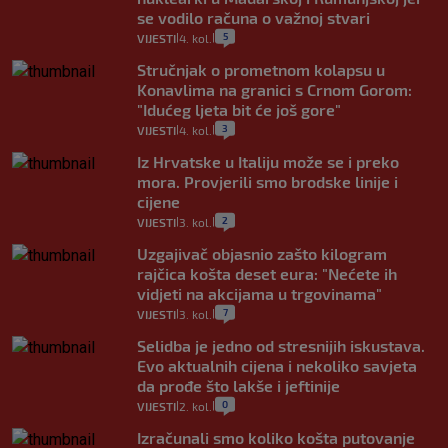
se vodilo računa o važnoj stvari
5
VIJESTI
4. kol.
|
|
Stručnjak o prometnom kolapsu u
Konavlima na granici s Crnom Gorom:
"Idućeg ljeta bit će još gore"
3
VIJESTI
4. kol.
|
|
Iz Hrvatske u Italiju može se i preko
mora. Provjerili smo brodske linije i
cijene
2
VIJESTI
3. kol.
|
|
Uzgajivač objasnio zašto kilogram
rajčica košta deset eura: "Nećete ih
vidjeti na akcijama u trgovinama"
7
VIJESTI
3. kol.
|
|
Selidba je jedno od stresnijih iskustava.
Evo aktualnih cijena i nekoliko savjeta
da prođe što lakše i jeftinije
0
VIJESTI
2. kol.
|
|
Izračunali smo koliko košta putovanje