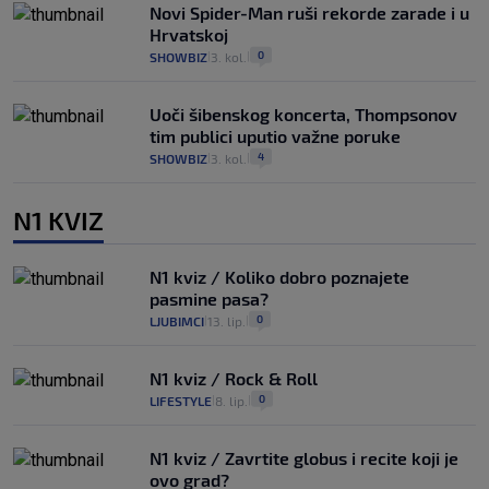
Novi Spider-Man ruši rekorde zarade i u
Hrvatskoj
0
SHOWBIZ
3. kol.
|
|
Uoči šibenskog koncerta, Thompsonov
tim publici uputio važne poruke
4
SHOWBIZ
3. kol.
|
|
N1 KVIZ
N1 kviz / Koliko dobro poznajete
pasmine pasa?
0
LJUBIMCI
13. lip.
|
|
N1 kviz / Rock & Roll
0
LIFESTYLE
8. lip.
|
|
N1 kviz / Zavrtite globus i recite koji je
ovo grad?