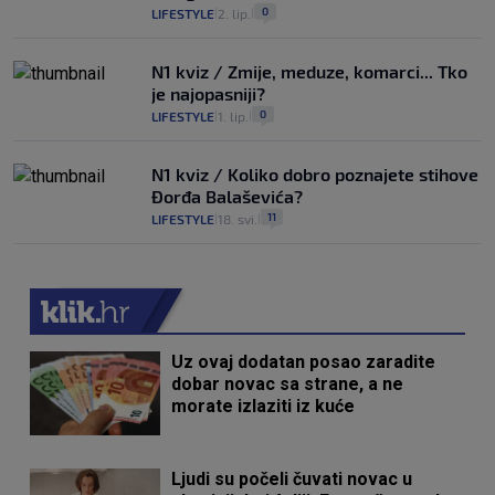
0
LIFESTYLE
2. lip.
|
|
N1 kviz / Zmije, meduze, komarci... Tko
je najopasniji?
0
LIFESTYLE
1. lip.
|
|
N1 kviz / Koliko dobro poznajete stihove
Đorđa Balaševića?
11
LIFESTYLE
18. svi.
|
|
Uz ovaj dodatan posao zaradite
dobar novac sa strane, a ne
morate izlaziti iz kuće
Ljudi su počeli čuvati novac u