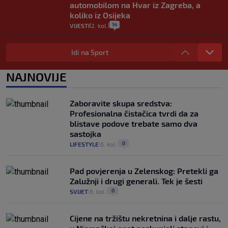
automobilom na Hvar iz Zagreba, a
koliko iz Osijeka
14
VIJESTI
2. kol.
|
|
"Kći je otišla na more, a zaboravila
zdravstvenu iskaznicu". Kakva su prava
Idi na Sport
pacijenata izvan mjesta prebivališta?
1
VIJESTI
1. kol.
NAJNOVIJE
|
|
Provjerili smo "što ćemo onda" ako
Plenković na 15 dana ukine mjere: "Ne bi
Zaboravite skupa sredstva:
se dogodilo ništa. Vlada se zaljubila u te
Profesionalna čistačica tvrdi da za
intervencije"
blistave podove trebate samo dva
25
VIJESTI
30. srp.
|
|
sastojka
0
LIFESTYLE
6. kol.
|
|
Pad povjerenja u Zelenskog: Pretekli ga
Zalužnji i drugi generali. Tek je šesti
0
SVIJET
6. kol.
|
|
Cijene na tržištu nekretnina i dalje rastu,