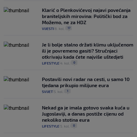
Klarić o Plenkovićevoj najavi povećanja
braniteljskih mirovina: Politički bod za
Možemo, ne za HDZ
17
VIJESTI
6. kol.
|
|
Je li bolje stalno držati klimu uključenom
ili je povremeno gasiti? Stručnjaci
otkrivaju kada ćete najviše uštedjeti
0
LIFESTYLE
4. kol.
|
|
Postavili novi radar na cesti, u samo 10
tjedana prikupio milijune eura
1
SVIJET
5. kol.
|
|
Nekad ga je imala gotovo svaka kuća u
Jugoslaviji, a danas postiže cijenu od
nekoliko stotina eura
0
LIFESTYLE
5. kol.
|
|