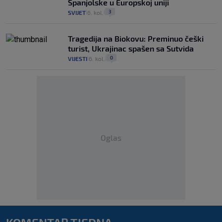
Španjolske u Europskoj uniji
3
SVIJET
6. kol.
|
|
Tragedija na Biokovu: Preminuo češki
turist, Ukrajinac spašen sa Sutvida
0
VIJESTI
6. kol.
|
|
Oglas