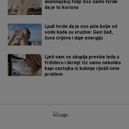
aluminijskoj foliji: Evo zašto tvrde
da je to korisno
Ljudi tvrde da je ovo piće bolje od
vode kada su vrućine: Gasi žeđ,
čuva crijeva i daje energiju
Ljeti vam se skuplja previše leda u
frižideru i škrinji: Uz samo nekoliko
kapi sastojka iz kuhinje riješit ćete
problem