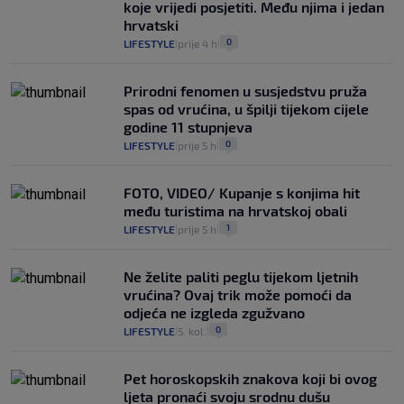
koje vrijedi posjetiti. Među njima i jedan
hrvatski
0
LIFESTYLE
prije 4 h
|
|
Prirodni fenomen u susjedstvu pruža
spas od vrućina, u špilji tijekom cijele
godine 11 stupnjeva
0
LIFESTYLE
prije 5 h
|
|
FOTO, VIDEO/ Kupanje s konjima hit
među turistima na hrvatskoj obali
1
LIFESTYLE
prije 5 h
|
|
Ne želite paliti peglu tijekom ljetnih
vrućina? Ovaj trik može pomoći da
odjeća ne izgleda zgužvano
0
LIFESTYLE
5. kol.
|
|
Pet horoskopskih znakova koji bi ovog
ljeta pronaći svoju srodnu dušu