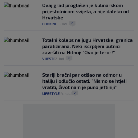
Ovaj grad proglašen je kulinarskom
prijestolnicom svijeta, a nije daleko od
Hrvatske
0
COOKING
5. kol.
|
|
Totalni kolaps na jugu Hrvatske, granica
paralizirana. Neki iscrpljeni putnici
završili na Hitnoj: "Ovo je teror!"
8
VIJESTI
2. kol.
|
|
Stariji bračni par otišao na odmor u
Italiju i odlučio ostati: "Nismo se htjeli
vratiti, život nam je puno jeftiniji"
2
LIFESTYLE
4. kol.
|
|