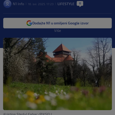
0
N1 Info
LIFESTYLE
16. svi. 2025. 17:23
|
|
|
Dodajte N1 u omiljeni Google izvor
Više
Kristina Stedul Fabac/PIXSELL