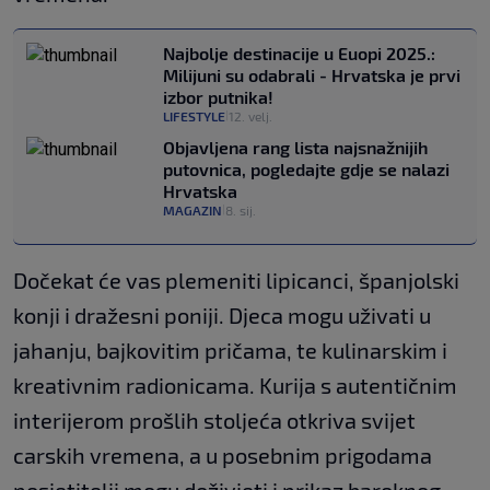
Najbolje destinacije u Euopi 2025.:
Milijuni su odabrali - Hrvatska je prvi
izbor putnika!
LIFESTYLE
12. velj.
|
Objavljena rang lista najsnažnijih
putovnica, pogledajte gdje se nalazi
Hrvatska
MAGAZIN
8. sij.
|
Dočekat će vas plemeniti lipicanci, španjolski
konji i dražesni poniji. Djeca mogu uživati u
jahanju, bajkovitim pričama, te kulinarskim i
kreativnim radionicama. Kurija s autentičnim
interijerom prošlih stoljeća otkriva svijet
carskih vremena, a u posebnim prigodama