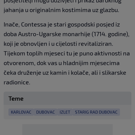
posjetitelji mogu doživjeti i prikaz baroknog
jahanja u originalnim kostimima uz glazbu.
Inače, Contessa je stari gospodski posjed iz
doba Austro-Ugarske monarhije (1714. godine),
koji je obnovljen i u cijelosti revitaliziran.
Tijekom toplih mjeseci tu je puno aktivnosti na
otvorenom, dok vas u hladnijim mjesecima
čeka druženje uz kamin i kolače, ali i slikarske
radionice.
Teme
KARLOVAC
DUBOVAC
IZLET
STARIG RAD DUBOVAC