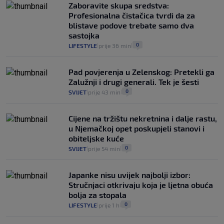
Plenković na 15 dana ukine mjere: "Ne bi
Zaboravite skupa sredstva:
se dogodilo ništa. Vlada se zaljubila u te
Profesionalna čistačica tvrdi da za
intervencije"
blistave podove trebate samo dva
25
VIJESTI
30. srp.
|
|
sastojka
0
LIFESTYLE
prije 36 min
|
|
Pad povjerenja u Zelenskog: Pretekli ga
Zalužnji i drugi generali. Tek je šesti
0
SVIJET
prije 43 min
|
|
Cijene na tržištu nekretnina i dalje rastu,
u Njemačkoj opet poskupjeli stanovi i
obiteljske kuće
0
SVIJET
prije 54 min
|
|
Japanke nisu uvijek najbolji izbor:
Stručnjaci otkrivaju koja je ljetna obuća
bolja za stopala
0
LIFESTYLE
prije 1 h
|
|