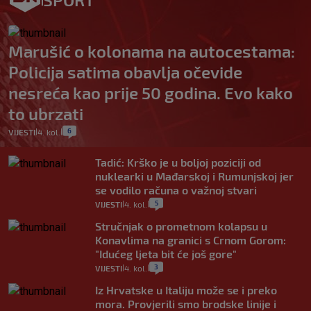
Marušić o kolonama na autocestama:
Policija satima obavlja očevide
nesreća kao prije 50 godina. Evo kako
to ubrzati
6
VIJESTI
4. kol.
|
|
Tadić: Krško je u boljoj poziciji od
nuklearki u Mađarskoj i Rumunjskoj jer
se vodilo računa o važnoj stvari
5
VIJESTI
4. kol.
|
|
Stručnjak o prometnom kolapsu u
Konavlima na granici s Crnom Gorom:
"Idućeg ljeta bit će još gore"
3
VIJESTI
4. kol.
|
|
Iz Hrvatske u Italiju može se i preko
mora. Provjerili smo brodske linije i