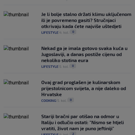
Je li bolje stalno držati klimu uključenom
ili je povremeno gasiti? Stručnjaci
otkrivaju kada ćete najviše uštedjeti
0
LIFESTYLE
4. kol.
|
|
Nekad ga je imala gotovo svaka kuća u
Jugoslaviji, a danas postiže cijenu od
nekoliko stotina eura
0
LIFESTYLE
5. kol.
|
|
Ovaj grad proglašen je kulinarskom
prijestolnicom svijeta, a nije daleko od
Hrvatske
0
COOKING
5. kol.
|
|
Stariji bračni par otišao na odmor u
Italiju i odlučio ostati: "Nismo se htjeli
vratiti, život nam je puno jeftiniji"
2
LIFESTYLE
4. kol.
|
|