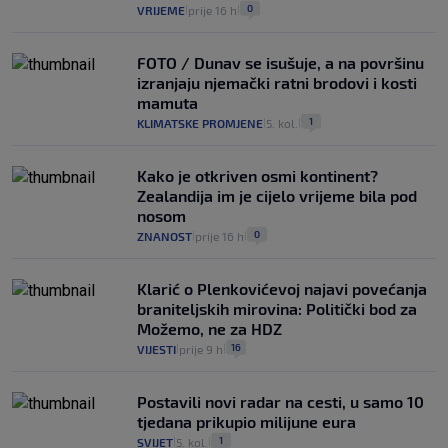
0
VRIJEME
prije 16 h
|
|
FOTO / Dunav se isušuje, a na površinu
izranjaju njemački ratni brodovi i kosti
mamuta
1
KLIMATSKE PROMJENE
5. kol.
|
|
Kako je otkriven osmi kontinent?
Zealandija im je cijelo vrijeme bila pod
nosom
0
ZNANOST
prije 16 h
|
|
Klarić o Plenkovićevoj najavi povećanja
braniteljskih mirovina: Politički bod za
Možemo, ne za HDZ
16
VIJESTI
prije 9 h
|
|
Postavili novi radar na cesti, u samo 10
tjedana prikupio milijune eura
1
SVIJET
5. kol.
|
|