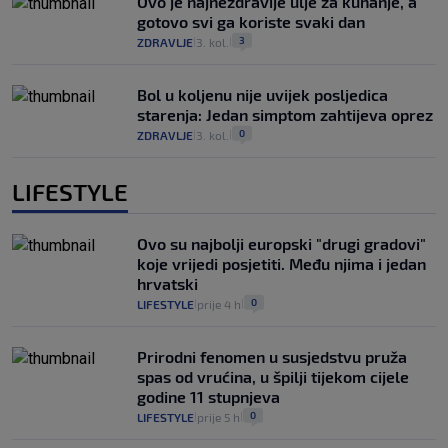
Ovo je najnezdravije ulje za kuhanje, a
gotovo svi ga koriste svaki dan
3
ZDRAVLJE
3. kol.
|
|
Bol u koljenu nije uvijek posljedica
starenja: Jedan simptom zahtijeva oprez
0
ZDRAVLJE
3. kol.
|
|
LIFESTYLE
Ovo su najbolji europski "drugi gradovi"
koje vrijedi posjetiti. Među njima i jedan
hrvatski
0
LIFESTYLE
prije 4 h
|
|
Prirodni fenomen u susjedstvu pruža
spas od vrućina, u špilji tijekom cijele
godine 11 stupnjeva
0
LIFESTYLE
prije 5 h
|
|