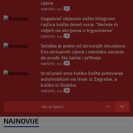
cijene
2
VIJESTI
3. kol.
|
|
Uzgajivač objasnio zašto kilogram
rajčica košta deset eura: "Nećete ih
vidjeti na akcijama u trgovinama"
7
VIJESTI
3. kol.
|
|
Selidba je jedno od stresnijih iskustava.
Evo aktualnih cijena i nekoliko savjeta
da prođe što lakše i jeftinije
0
VIJESTI
2. kol.
|
|
Izračunali smo koliko košta putovanje
automobilom na Hvar iz Zagreba, a
koliko iz Osijeka
14
VIJESTI
2. kol.
|
|
"Kći je otišla na more, a zaboravila
zdravstvenu iskaznicu". Kakva su prava
Idi na Sport
pacijenata izvan mjesta prebivališta?
1
VIJESTI
1. kol.
NAJNOVIJE
|
|
Provjerili smo "što ćemo onda" ako