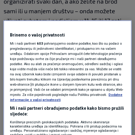
organizirati svaki dan, a ako želite na brod
sami ili u manjem društvu – onda možete
uživati subotom i nedjeljom u 11, 15 ili 17 sati
kada vas uz dobru glazbu čeka posada koja će
Brinemo o vašoj privatnosti
vam ispričati priče iz vremena dok je Karlovac
Mi i naši partneri
603
pohranjujemo osobne podatke, kao što su podaci o
bio najbogatiji hrvatski grad.
pregledavanju ili jedinstveni identifikatori, i pristupamo im na vašem
uređaju. Odabirom opcije Prihvaćam omogućit ćete tehnologije praćenja
koje podržavaju svrhe za čije pružanje mi i naši partneri obrađujemo
podatke. Ako su alati za praćenje onemogućeni, određeni sadržaj i oglasi
Što sve trebate provjeriti na autu
koje vidite možda više neće biti toliko relevantni za vas. Možete se vratiti
prije nego krenete na put?
na ovaj izbornik kako biste izmijenili svoje odabire ili povukli pristanak u
AUTO
17. tra.
|
bilo kojem trenutku klikom na Upravljaj postavkama poveznicu pri dnu
web-stranice [ili plutajuće ikone u donjem lijevom kutu web stranice, ako
Talijanski grad nudi odmor za jedan
je primjenjivo]. Vaši će se odabiri primijeniti kako je opisano u dijelu Web-
euro: Evo kako se možete prijaviti
mjesto. Za više pojedinosti pogledajte našu Politiku privatnosti.
Dodatne
LIFESTYLE
13. ožu.
|
informacije o vašoj privatnosti
Mi i naši partneri obrađujemo podatke kako bismo pružili
sljedeće:
Na lađi možete i doručkovati, igrati timske igre,
Korištenje preciznih geolokacijskih podataka. Aktivno skeniranje
ručati, imati wine and paint ture, i zabavljati se
karakteristika uređaja za identifikaciju. Pohrana i/ili pristup podacima na
uređaju. Personalizirano oglašavanje i sadržaj, mjerenje oglašavanja i
sadržaja, uvidi u publiku i razvoj usluga.