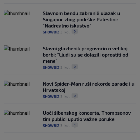
Slavnom bendu zabranili ulazak u
Singapur zbog podrške Palestini:
"Nadrealno iskustvo"
0
SHOWBIZ
3. kol.
|
|
Slavni glazbenik progovorio o velikoj
borbi: "Ljudi su se dolazili oprostiti od
mene"
0
SHOWBIZ
3. kol.
|
|
Novi Spider-Man ruši rekorde zarade i u
Hrvatskoj
0
SHOWBIZ
3. kol.
|
|
Uoči šibenskog koncerta, Thompsonov
tim publici uputio važne poruke
4
SHOWBIZ
3. kol.
|
|