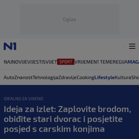
Oglas
NAJNOVIJE
VIJESTI
SVIJET
VRIJEME
N1 TEME
REGIJA
MAG
Auto
Znanost
Tehnologija
Zdravlje
Cooking
Lifestyle
Kultura
Sh
IDEALNO ZA VIKEND
Ideja za izlet: Zaplovite brodom,
obiđite stari dvorac i posjetite
posjed s carskim konjima