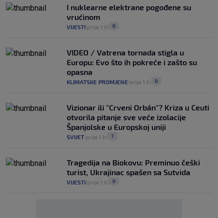
I nuklearne elektrane pogođene su
vrućinom
0
VIJESTI
prije 1 h
|
|
VIDEO / Vatrena tornada stigla u
Europu: Evo što ih pokreće i zašto su
opasna
0
KLIMATSKE PROMJENE
prije 1 h
|
|
Vizionar ili "Crveni Orbán"? Kriza u Ceuti
otvorila pitanje sve veće izolacije
Španjolske u Europskoj uniji
1
SVIJET
prije 1 h
|
|
Tragedija na Biokovu: Preminuo češki
turist, Ukrajinac spašen sa Sutvida
0
VIJESTI
prije 1 h
|
|