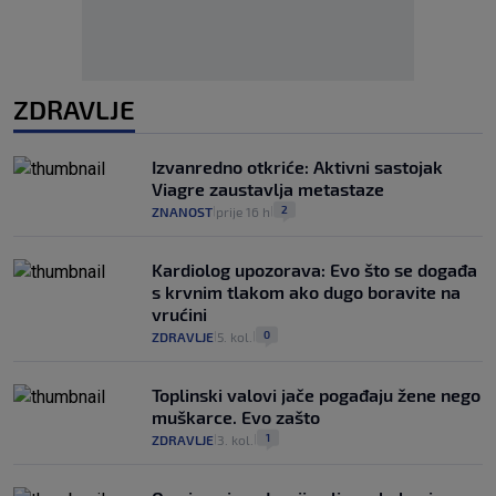
ZDRAVLJE
Izvanredno otkriće: Aktivni sastojak
Viagre zaustavlja metastaze
2
ZNANOST
prije 16 h
|
|
Kardiolog upozorava: Evo što se događa
s krvnim tlakom ako dugo boravite na
vrućini
0
ZDRAVLJE
5. kol.
|
|
Toplinski valovi jače pogađaju žene nego
muškarce. Evo zašto
1
ZDRAVLJE
3. kol.
|
|