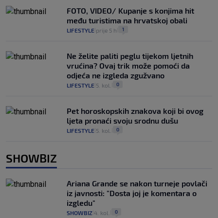
FOTO, VIDEO/ Kupanje s konjima hit
među turistima na hrvatskoj obali
1
LIFESTYLE
prije 5 h
|
|
Ne želite paliti peglu tijekom ljetnih
vrućina? Ovaj trik može pomoći da
odjeća ne izgleda zgužvano
0
LIFESTYLE
5. kol.
|
|
Pet horoskopskih znakova koji bi ovog
ljeta pronaći svoju srodnu dušu
0
LIFESTYLE
5. kol.
|
|
SHOWBIZ
Ariana Grande se nakon turneje povlači
iz javnosti: "Dosta joj je komentara o
izgledu"
0
SHOWBIZ
4. kol.
|
|