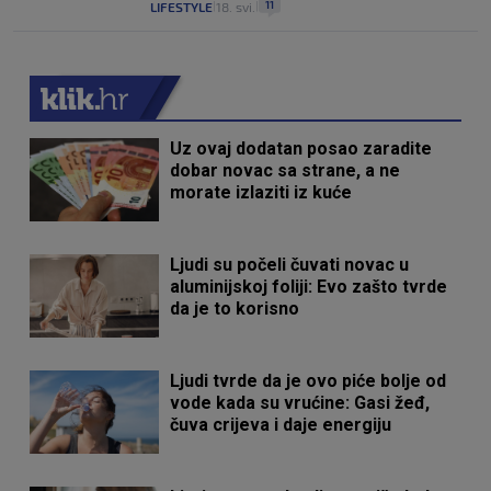
11
LIFESTYLE
18. svi.
|
|
Uz ovaj dodatan posao zaradite
dobar novac sa strane, a ne
morate izlaziti iz kuće
Ljudi su počeli čuvati novac u
aluminijskoj foliji: Evo zašto tvrde
da je to korisno
Ljudi tvrde da je ovo piće bolje od
vode kada su vrućine: Gasi žeđ,
čuva crijeva i daje energiju