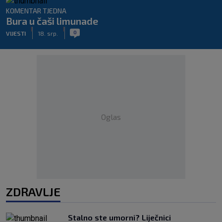
KOMENTAR TJEDNA
Bura u čaši limunade
|
|
0
VIJESTI
18. srp.
Oglas
ZDRAVLJE
Stalno ste umorni? Liječnici