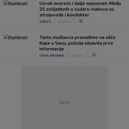
Uzrok nesreće i dalje nepoznat: Među
25 ozlijeđenih u sudaru vlakova su
strojovođe i kondukter
|
|
0
VIJESTI
prije 2 h
Tijelo muškarca pronađeno na ušću
Kupe u Savu, policija objavila prve
informacije
|
|
0
CRNA KRONIKA
prije 2 h
Oglas