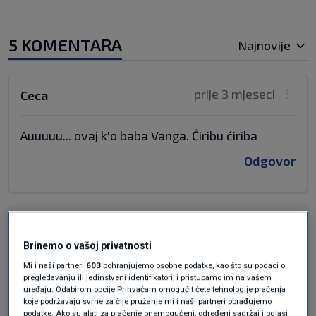
5 KOMENTARA
Najnovije
prije 3 mjeseci
Ceca
Auuuuu... ovaj k'o baba Vanga. Ćiribu ćiriba
Odgovor
prije 3 mjeseci
Bumbar
Brinemo o vašoj privatnosti
Trabunjanje nesposobnjakovića. Da bi prikrili
Mi i naši partneri
603
pohranjujemo osobne podatke, kao što su podaci o
pregledavanju ili jedinstveni identifikatori, i pristupamo im na vašem
svoje nesposobnosti i neuspehe (i ponizno
uređaju. Odabirom opcije Prihvaćam omogućit ćete tehnologije praćenja
njakali pred ludim klovnom) prave od Rusije
koje podržavaju svrhe za čije pružanje mi i naši partneri obrađujemo
podatke. Ako su alati za praćenje onemogućeni, određeni sadržaj i oglasi