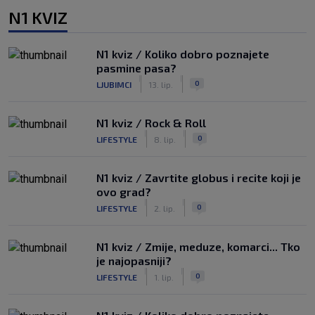
N1 KVIZ
N1 kviz / Koliko dobro poznajete
pasmine pasa?
|
|
0
LJUBIMCI
13. lip.
N1 kviz / Rock & Roll
|
|
0
LIFESTYLE
8. lip.
N1 kviz / Zavrtite globus i recite koji je
ovo grad?
|
|
0
LIFESTYLE
2. lip.
N1 kviz / Zmije, meduze, komarci... Tko
je najopasniji?
|
|
0
LIFESTYLE
1. lip.