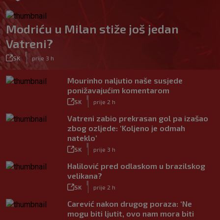
Modriću u Milan stiže još jedan
Vatreni?
|
SK
prije 3 h
Mourinho naljutio naše susjede
ponižavajućim komentarom
|
SK
prije 2 h
Vatreni zabio prekrasan gol pa izašao
zbog ozljede: ‘Koljeno je odmah
nateklo’
|
SK
prije 3 h
Halilović pred odlaskom u brazilskog
velikana?
|
SK
prije 2 h
Carević nakon drugog poraza: ‘Ne
mogu biti ljutit, ovo nam mora biti