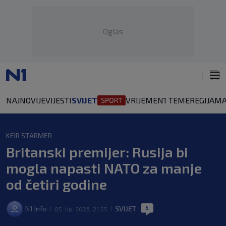
Oglas
NAJNOVIJE
VIJESTI
SVIJET
VRIJEME
N1 TEME
REGIJA
MA
KEIR STARMER
Britanski premijer: Rusija bi
mogla napasti NATO za manje
od četiri godine
5
N1 Info
SVIJET
05. lip. 2026. 21:55
|
|
|