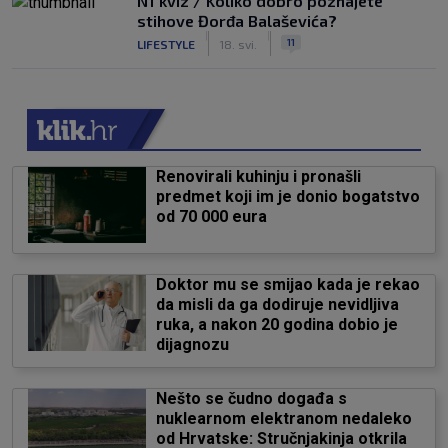
N1 kviz / Koliko dobro poznajete
stihove Đorđa Balaševića?
|
|
11
LIFESTYLE
18. svi.
Renovirali kuhinju i pronašli
predmet koji im je donio bogatstvo
od 70 000 eura
Doktor mu se smijao kada je rekao
da misli da ga dodiruje nevidljiva
ruka, a nakon 20 godina dobio je
dijagnozu
Nešto se čudno događa s
nuklearnom elektranom nedaleko
od Hrvatske: Stručnjakinja otkrila