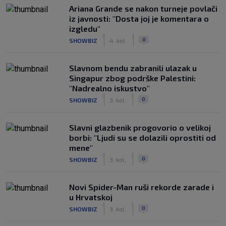
Ariana Grande se nakon turneje povlači
iz javnosti: "Dosta joj je komentara o
izgledu"
|
|
0
SHOWBIZ
4. kol.
Slavnom bendu zabranili ulazak u
Singapur zbog podrške Palestini:
"Nadrealno iskustvo"
|
|
0
SHOWBIZ
3. kol.
Slavni glazbenik progovorio o velikoj
borbi: "Ljudi su se dolazili oprostiti od
mene"
|
|
0
SHOWBIZ
3. kol.
Novi Spider-Man ruši rekorde zarade i
u Hrvatskoj
|
|
0
SHOWBIZ
3. kol.