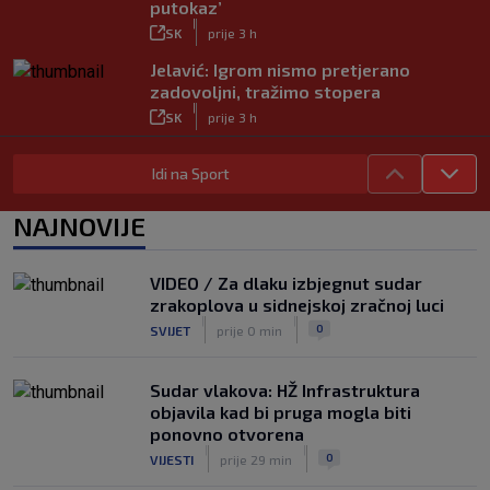
putokaz’
|
SK
prije 3 h
Jelavić: Igrom nismo pretjerano
zadovoljni, tražimo stopera
|
SK
prije 3 h
VIDEO / Perišić asistent, PSV u
Idi na Sport
posljednjim trenucima ispustio
pobjedu
|
NAJNOVIJE
SK
8. kol.
Hajduk se pohvalio sa svojim ‘Stats
Cornerom’: Evo čime je impresionirao
VIDEO / Za dlaku izbjegnut sudar
Šotiček
zrakoplova u sidnejskoj zračnoj luci
|
|
|
SK
8. kol.
0
SVIJET
prije 0 min
Man. City vratio golmana koji je osvojio
Svjetsko prvenstvo i Europsku ligu
Sudar vlakova: HŽ Infrastruktura
|
objavila kad bi pruga mogla biti
SK
prije 1 h
ponovno otvorena
|
|
0
VIJESTI
prije 29 min