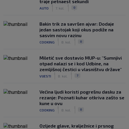
traje petnaest sekundi
|
|
0
AUTO
7. kol.
Bakin trik za savršen ajvar: Dodaje
jedan sastojak koji okus podiže na
sasvim novu razinu
|
|
0
COOKING
8. kol.
Miletić sve dostavio MUP-u: "Sumnjivi
otpad nalazi se i kod Udbine, na
zemljišnoj čestici u vlasništvu države"
|
|
7
VIJESTI
8. kol.
Većina ljudi koristi pogrešnu dasku za
rezanje: Poznati kuhar otkriva zašto se
kune u ovu
|
|
0
COOKING
8. kol.
Ozljede glave, kralježnice i prsnog