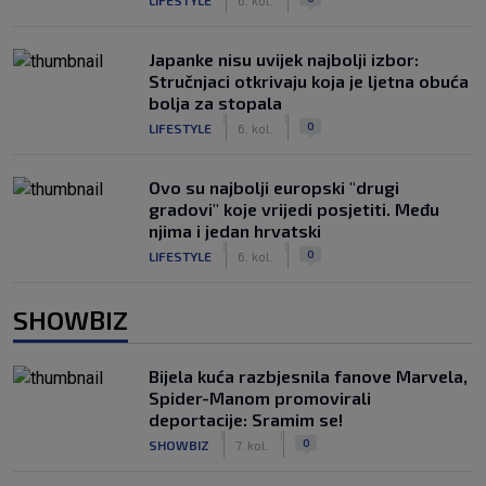
Japanke nisu uvijek najbolji izbor:
Stručnjaci otkrivaju koja je ljetna obuća
bolja za stopala
|
|
0
LIFESTYLE
6. kol.
Ovo su najbolji europski "drugi
gradovi" koje vrijedi posjetiti. Među
njima i jedan hrvatski
|
|
0
LIFESTYLE
6. kol.
SHOWBIZ
Bijela kuća razbjesnila fanove Marvela,
Spider-Manom promovirali
deportacije: Sramim se!
|
|
0
SHOWBIZ
7. kol.