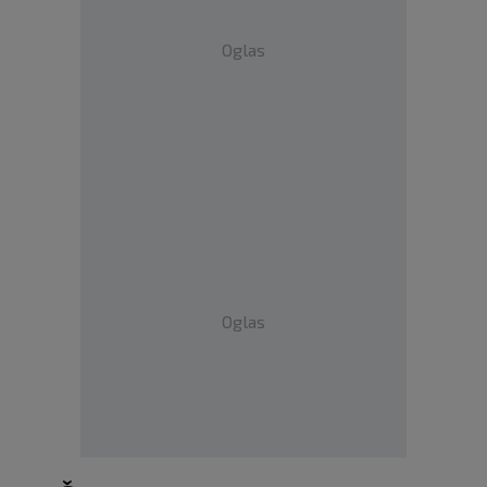
Oglas
Oglas