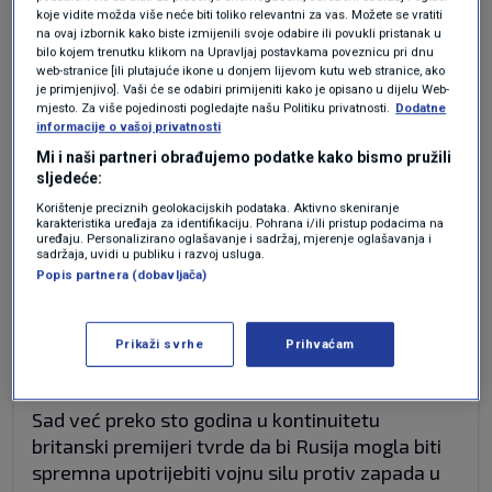
svetsko strašilo. Rusija je iscrpela svoje snage u
koje vidite možda više neće biti toliko relevantni za vas. Možete se vratiti
ratu protiv Ukrajine (naravno da neka budala
na ovaj izbornik kako biste izmijenili svoje odabire ili povukli pristanak u
može da posegne za nuklearkama ali je to malo
bilo kojem trenutku klikom na Upravljaj postavkama poveznicu pri dnu
web-stranice [ili plutajuće ikone u donjem lijevom kutu web stranice, ako
verovatno i ne odnosi se samo na Rusiju), koji će
je primjenjivo]. Vaši će se odabiri primijeniti kako je opisano u dijelu Web-
(nadam se uskoro) izgubiti. Rusija je najveća
mjesto. Za više pojedinosti pogledajte našu Politiku privatnosti.
Dodatne
informacije o vašoj privatnosti
pretnja samo svojim građanima, osiromašenim,
Mi i naši partneri obrađujemo podatke kako bismo pružili
oskaćenim ... Jedina pretnja iz Rusije je nova
sljedeće:
poplava iseljenika (koji beže od 'blagostanja') i
Korištenje preciznih geolokacijskih podataka. Aktivno skeniranje
krimosa (pogotovu onih 'školovanih' na frontu).
karakteristika uređaja za identifikaciju. Pohrana i/ili pristup podacima na
uređaju. Personalizirano oglašavanje i sadržaj, mjerenje oglašavanja i
Odgovor
sadržaja, uvidi u publiku i razvoj usluga.
Popis partnera (dobavljača)
Prikaži svrhe
Prihvaćam
prije 3 mjeseci
Goran
Sad već preko sto godina u kontinuitetu
britanski premijeri tvrde da bi Rusija mogla biti
spremna upotrijebiti vojnu silu protiv zapada u