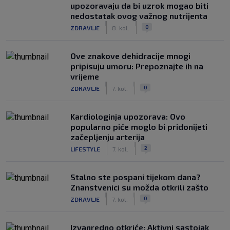
upozoravaju da bi uzrok mogao biti
nedostatak ovog važnog nutrijenta
|
|
0
ZDRAVLJE
8. kol.
Ove znakove dehidracije mnogi
pripisuju umoru: Prepoznajte ih na
vrijeme
|
|
0
ZDRAVLJE
7. kol.
Kardiologinja upozorava: Ovo
popularno piće moglo bi pridonijeti
začepljenju arterija
|
|
2
LIFESTYLE
7. kol.
Stalno ste pospani tijekom dana?
Znanstvenici su možda otkrili zašto
|
|
0
ZDRAVLJE
7. kol.
Izvanredno otkriće: Aktivni sastojak