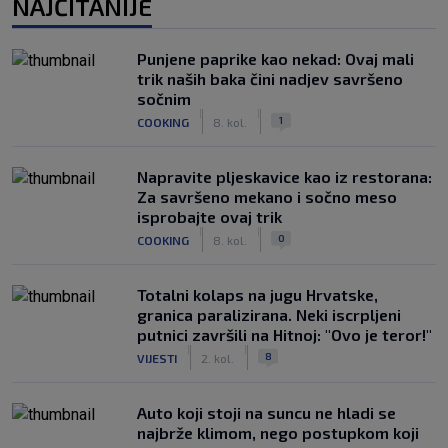
NAJČITANIJE
Punjene paprike kao nekad: Ovaj mali
trik naših baka čini nadjev savršeno
sočnim
|
|
1
COOKING
8. kol.
Napravite pljeskavice kao iz restorana:
Za savršeno mekano i sočno meso
isprobajte ovaj trik
|
|
0
COOKING
8. kol.
Totalni kolaps na jugu Hrvatske,
granica paralizirana. Neki iscrpljeni
putnici završili na Hitnoj: "Ovo je teror!"
|
|
8
VIJESTI
2. kol.
Auto koji stoji na suncu ne hladi se
najbrže klimom, nego postupkom koji