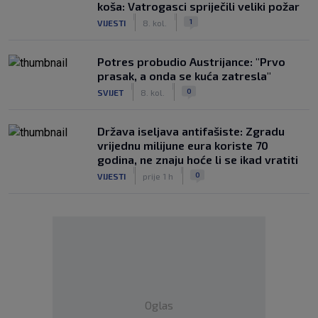
koša: Vatrogasci spriječili veliki požar
|
|
1
VIJESTI
8. kol.
Potres probudio Austrijance: "Prvo
prasak, a onda se kuća zatresla"
|
|
0
SVIJET
8. kol.
Država iseljava antifašiste: Zgradu
vrijednu milijune eura koriste 70
godina, ne znaju hoće li se ikad vratiti
|
|
0
VIJESTI
prije 1 h
Oglas