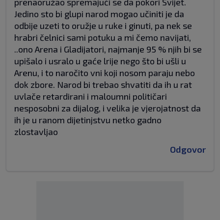
prenaoružao spremajući se da pokori Svijet.
Jedino sto bi glupi narod mogao učiniti je da
odbije uzeti to oružje u ruke i ginuti, pa nek se
hrabri čelnici sami potuku a mi čemo navijati,
..ono Arena i Gladijatori, najmanje 95 % njih bi se
upišalo i usralo u gaće lrije nego što bi ušli u
Arenu, i to naročito vni koji nosom paraju nebo
dok zbore. Narod bi trebao shvatiti da ih u rat
uvlače retardirani i maloumni političari
nesposobni za dijalog, i velika je vjerojatnost da
ih je u ranom dijetinjstvu netko gadno
zlostavljao
Odgovor