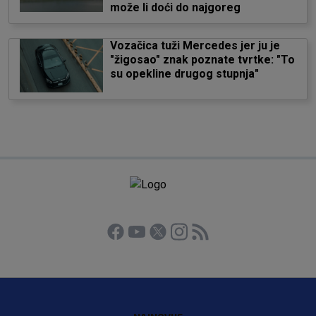
može li doći do najgoreg
Vozačica tuži Mercedes jer ju je
"žigosao" znak poznate tvrtke: "To
su opekline drugog stupnja"