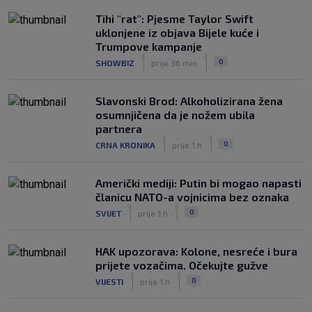
Tihi "rat": Pjesme Taylor Swift
uklonjene iz objava Bijele kuće i
Trumpove kampanje
|
|
0
SHOWBIZ
prije 36 min
Slavonski Brod: Alkoholizirana žena
osumnjičena da je nožem ubila
partnera
|
|
0
CRNA KRONIKA
prije 1 h
Američki mediji: Putin bi mogao napasti
članicu NATO-a vojnicima bez oznaka
|
|
0
SVIJET
prije 1 h
HAK upozorava: Kolone, nesreće i bura
prijete vozačima. Očekujte gužve
|
|
0
VIJESTI
prije 1 h