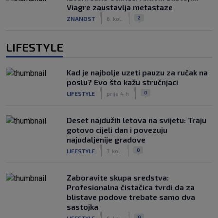
Viagre zaustavlja metastaze
|
|
2
ZNANOST
6. kol.
LIFESTYLE
Kad je najbolje uzeti pauzu za ručak na
poslu? Evo što kažu stručnjaci
|
|
0
LIFESTYLE
prije 4 h
Deset najdužih letova na svijetu: Traju
gotovo cijeli dan i povezuju
najudaljenije gradove
|
|
0
LIFESTYLE
7. kol.
Zaboravite skupa sredstva:
Profesionalna čistačica tvrdi da za
blistave podove trebate samo dva
sastojka
|
|
0
LIFESTYLE
6. kol.