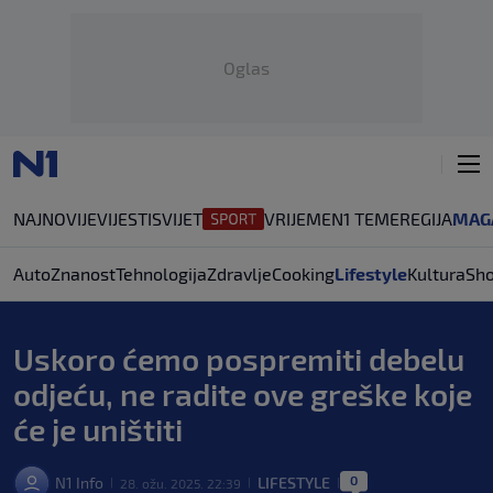
Oglas
NAJNOVIJE
VIJESTI
SVIJET
VRIJEME
N1 TEME
REGIJA
MAG
Auto
Znanost
Tehnologija
Zdravlje
Cooking
Lifestyle
Kultura
Sh
Uskoro ćemo pospremiti debelu
odjeću, ne radite ove greške koje
će je uništiti
0
N1 Info
LIFESTYLE
28. ožu. 2025. 22:39
|
|
|