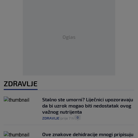
Oglas
ZDRAVLJE
Stalno ste umorni? Liječnici upozoravaju
da bi uzrok mogao biti nedostatak ovog
važnog nutrijenta
0
ZDRAVLJE
prije 7 h
|
|
Ove znakove dehidracije mnogi pripisuju