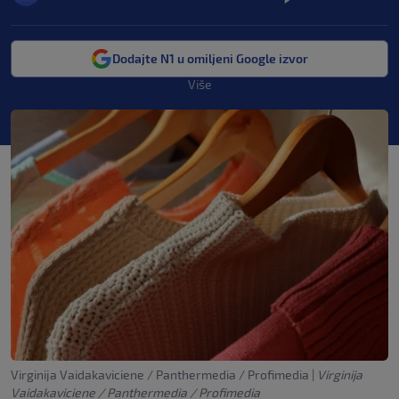
Dodajte N1 u omiljeni Google izvor
Više
Virginija Vaidakaviciene / Panthermedia / Profimedia
|
Virginija
Vaidakaviciene / Panthermedia / Profimedia