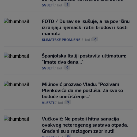
5
SVIJET
7. kol.
|
|
FOTO / Dunav se isušuje, a na površinu
izranjaju njemački ratni brodovi i kosti
mamuta
2
KLIMATSKE PROMJENE
5. kol.
|
|
Španjolska Italiji postavila ultimatum:
"Imate dva dana..."
0
SVIJET
7. kol.
|
|
Milinović prozvao Vladu: "Pozivam
Plenkovića da me posluša. Za svako
buduće onečišćenje..."
9
VIJESTI
7. kol.
|
|
Vučković: Ne postoji hitna sanacija
ovakvog heterogenog sastava otpada.
Građani su s razlogom zabrinuti!
19
|
|