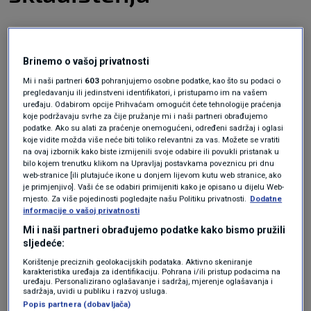
Možda mislite da, budući da odjeću nećete
Brinemo o vašoj privatnosti
nositi neko vrijeme, nema potrebe prati je, no
Mi i naši partneri
603
pohranjujemo osobne podatke, kao što su podaci o
pregledavanju ili jedinstveni identifikatori, i pristupamo im na vašem
to nije točno!
uređaju. Odabirom opcije Prihvaćam omogućit ćete tehnologije praćenja
koje podržavaju svrhe za čije pružanje mi i naši partneri obrađujemo
podatke. Ako su alati za praćenje onemogućeni, određeni sadržaj i oglasi
Skladištenje odjeće – od toplih tajica do
koje vidite možda više neće biti toliko relevantni za vas. Možete se vratiti
na ovaj izbornik kako biste izmijenili svoje odabire ili povukli pristanak u
džempera – s mrljama od hrane i neugodnim
bilo kojem trenutku klikom na Upravljaj postavkama poveznicu pri dnu
web-stranice [ili plutajuće ikone u donjem lijevom kutu web stranice, ako
mirisima ne samo da otežava kasnije
je primjenjivo]. Vaši će se odabiri primijeniti kako je opisano u dijelu Web-
mjesto. Za više pojedinosti pogledajte našu Politiku privatnosti.
Dodatne
uklanjanje mrlja, već može privući insekte i
informacije o vašoj privatnosti
štetočine.
Operite ili očistite odjeću
i tretirajte
Mi i naši partneri obrađujemo podatke kako bismo pružili
sljedeće:
mrlje prije nego što spremite zimsku odjeću.
Korištenje preciznih geolokacijskih podataka. Aktivno skeniranje
karakteristika uređaja za identifikaciju. Pohrana i/ili pristup podacima na
Ne štitite odjeću od
uređaju. Personalizirano oglašavanje i sadržaj, mjerenje oglašavanja i
sadržaja, uvidi u publiku i razvoj usluga.
Popis partnera (dobavljača)