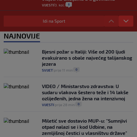
8
VIJESTI
3. kol.
|
|
Selidba je jedno od stresnijih iskustava.
Evo aktualnih cijena i nekoliko savjeta
Idi na Sport
da prođe što lakše i jeftinije
0
VIJESTI
2. kol.
NAJNOVIJE
|
|
Izračunali smo koliko košta putovanje
automobilom na Hvar iz Zagreba, a
Bjesni požar u Italiji: Više od 200 ljudi
koliko iz Osijeka
evakuirano s obale najvećeg talijanskog
14
VIJESTI
2. kol.
|
|
jezera
0
SVIJET
prije 11 min
|
|
VIDEO / Ministarstvo zdravstva: U
sudaru vlakova šestero teže i 14 lakše
ozlijeđenih, jedna žena na intenzivnoj
0
VIJESTI
prije 28 min
|
|
Miletić sve dostavio MUP-u: "Sumnjivi
otpad nalazi se i kod Udbine, na
zemljišnoj čestici u vlasništvu države"