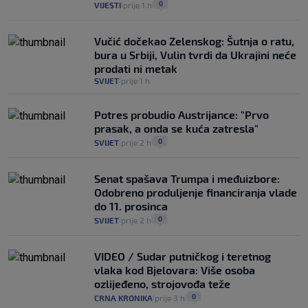
0
VIJESTI
prije 1 h
|
|
Vučić dočekao Zelenskog: Šutnja o ratu,
bura u Srbiji, Vulin tvrdi da Ukrajini neće
prodati ni metak
SVIJET
prije 1 h
|
Potres probudio Austrijance: "Prvo
prasak, a onda se kuća zatresla"
0
SVIJET
prije 2 h
|
|
Senat spašava Trumpa i međuizbore:
Odobreno produljenje financiranja vlade
do 11. prosinca
0
SVIJET
prije 2 h
|
|
VIDEO / Sudar putničkog i teretnog
vlaka kod Bjelovara: Više osoba
ozlijeđeno, strojovođa teže
0
CRNA KRONIKA
prije 3 h
|
|