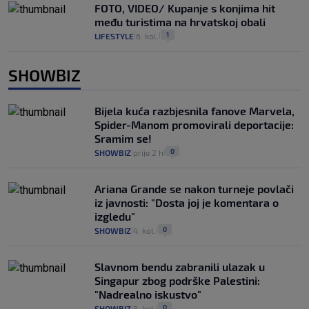
FOTO, VIDEO/ Kupanje s konjima hit
među turistima na hrvatskoj obali
1
LIFESTYLE
6. kol.
|
|
SHOWBIZ
Bijela kuća razbjesnila fanove Marvela,
Spider-Manom promovirali deportacije:
Sramim se!
0
SHOWBIZ
prije 2 h
|
|
Ariana Grande se nakon turneje povlači
iz javnosti: "Dosta joj je komentara o
izgledu"
0
SHOWBIZ
4. kol.
|
|
Slavnom bendu zabranili ulazak u
Singapur zbog podrške Palestini:
"Nadrealno iskustvo"
0
SHOWBIZ
3. kol.
|
|