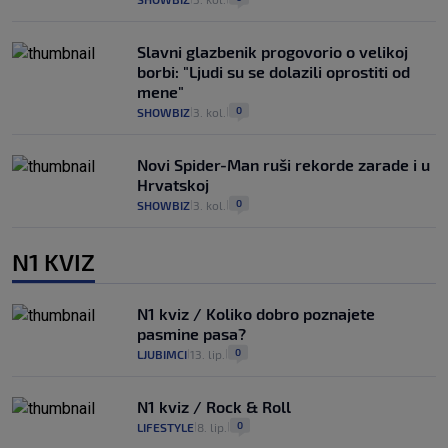
Slavni glazbenik progovorio o velikoj
borbi: "Ljudi su se dolazili oprostiti od
mene"
0
SHOWBIZ
3. kol.
|
|
Novi Spider-Man ruši rekorde zarade i u
Hrvatskoj
0
SHOWBIZ
3. kol.
|
|
N1 KVIZ
N1 kviz / Koliko dobro poznajete
pasmine pasa?
0
LJUBIMCI
13. lip.
|
|
N1 kviz / Rock & Roll
0
LIFESTYLE
8. lip.
|
|