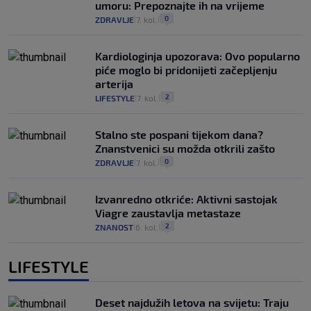
umoru: Prepoznajte ih na vrijeme
0
ZDRAVLJE
7. kol.
|
|
Kardiologinja upozorava: Ovo popularno
piće moglo bi pridonijeti začepljenju
arterija
2
LIFESTYLE
7. kol.
|
|
Stalno ste pospani tijekom dana?
Znanstvenici su možda otkrili zašto
0
ZDRAVLJE
7. kol.
|
|
Izvanredno otkriće: Aktivni sastojak
Viagre zaustavlja metastaze
2
ZNANOST
6. kol.
|
|
LIFESTYLE
Deset najdužih letova na svijetu: Traju