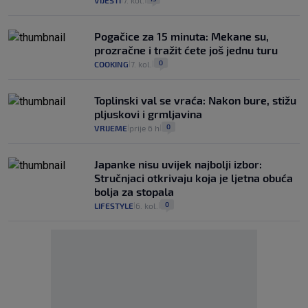
VIJESTI
7. kol.
Pogačice za 15 minuta: Mekane su,
prozračne i tražit ćete još jednu turu
0
COOKING
7. kol.
|
|
Toplinski val se vraća: Nakon bure, stižu
pljuskovi i grmljavina
0
VRIJEME
prije 6 h
|
|
Japanke nisu uvijek najbolji izbor:
Stručnjaci otkrivaju koja je ljetna obuća
bolja za stopala
0
LIFESTYLE
6. kol.
|
|