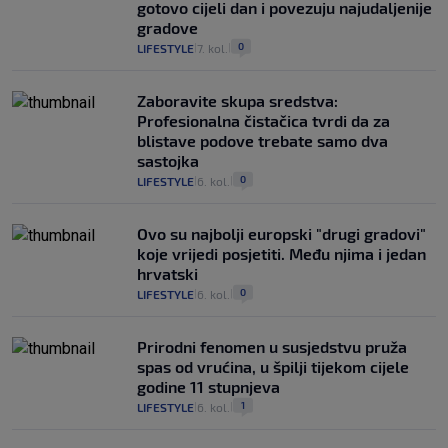
gotovo cijeli dan i povezuju najudaljenije
gradove
0
LIFESTYLE
7. kol.
|
|
Zaboravite skupa sredstva:
Profesionalna čistačica tvrdi da za
blistave podove trebate samo dva
sastojka
0
LIFESTYLE
6. kol.
|
|
Ovo su najbolji europski "drugi gradovi"
koje vrijedi posjetiti. Među njima i jedan
hrvatski
0
LIFESTYLE
6. kol.
|
|
Prirodni fenomen u susjedstvu pruža
spas od vrućina, u špilji tijekom cijele
godine 11 stupnjeva
1
LIFESTYLE
6. kol.
|
|