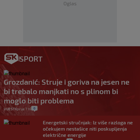
Oglas
SPORT
Grozdanić: Struje i goriva na jesen ne
bi trebalo manjkati no s plinom bi
moglo biti problema
0
VIJESTI
prije 7 h
|
|
Energetski stručnjak: Iz više razloga ne
očekujem nestašice niti poskupljenja
električne energije