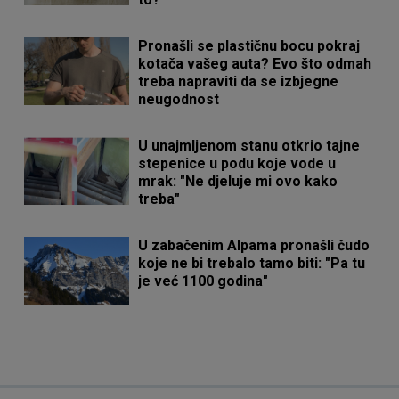
Pronašli se plastičnu bocu pokraj
kotača vašeg auta? Evo što odmah
treba napraviti da se izbjegne
neugodnost
U unajmljenom stanu otkrio tajne
stepenice u podu koje vode u
mrak: "Ne djeluje mi ovo kako
treba"
U zabačenim Alpama pronašli čudo
koje ne bi trebalo tamo biti: "Pa tu
je već 1100 godina"