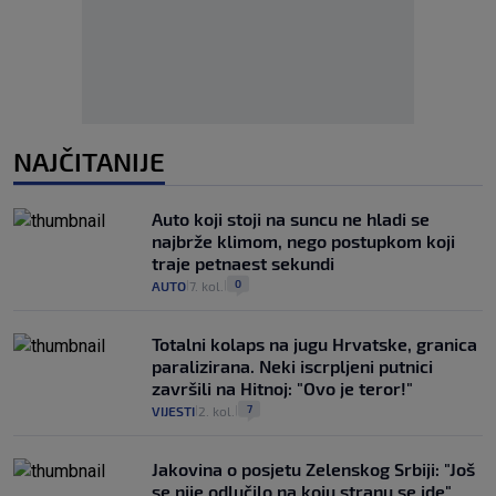
NAJČITANIJE
Auto koji stoji na suncu ne hladi se
najbrže klimom, nego postupkom koji
traje petnaest sekundi
0
AUTO
7. kol.
|
|
Totalni kolaps na jugu Hrvatske, granica
paralizirana. Neki iscrpljeni putnici
završili na Hitnoj: "Ovo je teror!"
7
VIJESTI
2. kol.
|
|
Jakovina o posjetu Zelenskog Srbiji: "Još
se nije odlučilo na koju stranu se ide"