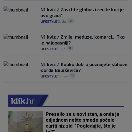
N1 kviz / Zavrtite globus i recite koji je
ovo grad?
0
LIFESTYLE
2. lip.
|
|
N1 kviz / Zmije, meduze, komarci... Tko
je najopasniji?
0
LIFESTYLE
1. lip.
|
|
N1 kviz / Koliko dobro poznajete stihove
Đorđa Balaševića?
11
LIFESTYLE
18. svi.
|
|
Preselio se u novi stan, a onda je
odjednom nešto smeđe počelo
curiti niz zid: "Pogledajte, što je
to?"