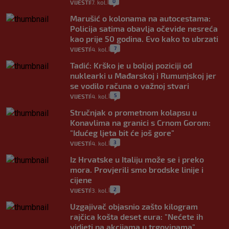
0
VIJESTI
7. kol.
|
|
Marušić o kolonama na autocestama:
Policija satima obavlja očevide nesreća
kao prije 50 godina. Evo kako to ubrzati
7
VIJESTI
4. kol.
|
|
Tadić: Krško je u boljoj poziciji od
nuklearki u Mađarskoj i Rumunjskoj jer
se vodilo računa o važnoj stvari
5
VIJESTI
4. kol.
|
|
Stručnjak o prometnom kolapsu u
Konavlima na granici s Crnom Gorom:
"Idućeg ljeta bit će još gore"
3
VIJESTI
4. kol.
|
|
Iz Hrvatske u Italiju može se i preko
mora. Provjerili smo brodske linije i
cijene
2
VIJESTI
3. kol.
|
|
Uzgajivač objasnio zašto kilogram
rajčica košta deset eura: "Nećete ih
vidjeti na akcijama u trgovinama"