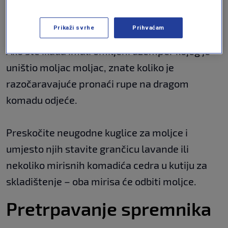
moljaca
Prikaži svrhe
Prihvaćam
Ako ste ikada imali omiljeni džemper kojeg je
uništio moljac moljac, znate koliko je
razočaravajuće pronaći rupe na dragom
komadu odjeće.
Preskočite neugodne kuglice za moljce i
umjesto njih stavite grančicu lavande ili
nekoliko mirisnih komadića cedra u kutiju za
skladištenje – oba mirisa će odbiti moljce.
Pretrpavanje spremnika