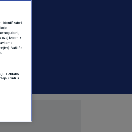
identifikatori,
 koje
 onemogućeni,
a ovaj izbornik
ostavkama
njivo]. Vaši će
ku
ciju. Pohrana
žaja, uvidi u