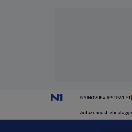
NAJNOVIJE
VIJESTI
SVIJET
Auto
Znanost
Tehnologija