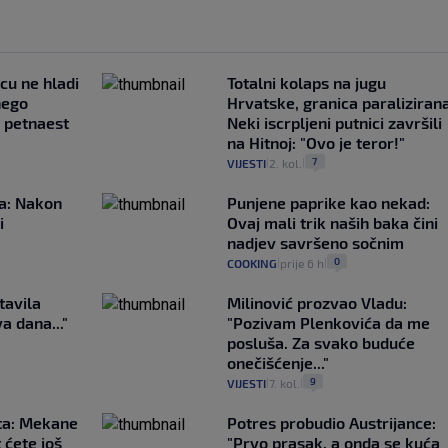
ncu ne hladi
Totalni kolaps na jugu
nego
Hrvatske, granica paralizirana
e petnaest
Neki iscrpljeni putnici završili
na Hitnoj: "Ovo je teror!"
7
VIJESTI
2. kol.
|
|
ća: Nakon
Punjene paprike kao nekad:
i
Ovaj mali trik naših baka čini
nadjev savršeno sočnim
0
COOKING
prije 6 h
|
|
tavila
Milinović prozvao Vladu:
a dana..."
"Pozivam Plenkovića da me
posluša. Za svako buduće
onečišćenje..."
9
VIJESTI
7. kol.
|
|
ta: Mekane
Potres probudio Austrijance:
t ćete još
"Prvo prasak, a onda se kuća