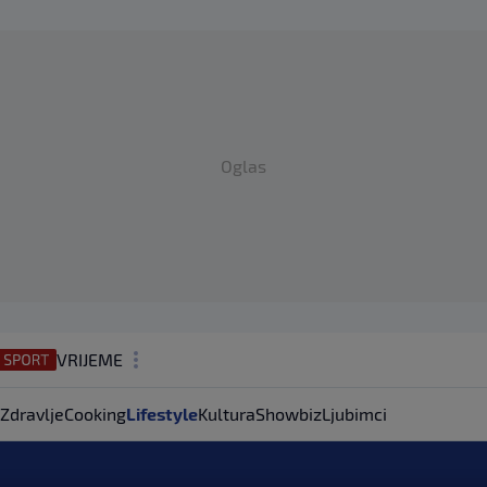
Oglas
VRIJEME
N1 TEME
Zdravlje
Cooking
Lifestyle
Kultura
Showbiz
Ljubimci
REGIJA