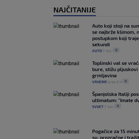
NAJČITANIJE
Auto koji stoji na su
se najbrže klimom, 
postupkom koji traj
sekundi
0
AUTO
7. kol.
|
|
Toplinski val se vra
bure, stižu pljuskovi 
grmljavina
0
VRIJEME
prije 9 h
|
|
Španjolska Italiji pos
ultimatum: "Imate dv
0
SVIJET
7. kol.
|
|
Pogačice za 15 minu
su, prozračne i traži