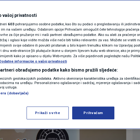
oznajete li ove
MAGAZIN
N1 KOMENTAR
 vašoj privatnosti
rtneri
603
pohranjujemo osobne podatke, kao što su podaci o pregledavanju ili jedinstveni 
KOLUMNE
o im na vašem uređaju. Odabirom opcije Prihvaćam omogućit ćete tehnologije praćenja
vrhe za čije pružanje mi i naši partneri obrađujemo podatke. Ako su alati za praćenje
1
LIFESTYLE
komentar
|
žaj i oglasi koje vidite možda više neće biti toliko relevantni za vas. Možete se vratiti n
N1(DIS)INFO
zmijenili svoje odabire ili povukli pristanak u bilo kojem trenutku klikom na Upravljaj p
i dnu web-stranice [ili plutajuće ikone u donjem lijevom kutu web stranice, ako je primje
KLIMATSKE PROMJENE
rimijeniti kako je opisano u dijelu Web-mjesto. Za više pojedinosti pogledajte našu Politi
Dodatne informacije o vašoj privatnosti
Više
FOTO
 partneri obrađujemo podatke kako bismo pružili sljedeće:
reciznih geolokacijskih podataka. Aktivno skeniranje karakteristika uređaja za identifika
p podacima na uređaju. Personalizirano oglašavanje i sadržaj, mjerenje oglašavanja i sadr
VIDEO
zvoj usluga.
era (dobavljača)
Prikaži svrhe
Prihvaćam