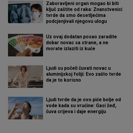
Zaboravljeni organ mogao bi biti
ključ zaštite od raka: Znanstvenici
tvrde da smo desetljećima
podcjenjivali njegovu ulogu
Uz ovaj dodatan posao zaradite
dobar novac sa strane, a ne
morate izlaziti iz kuće
Ljudi su počeli čuvati novac u
aluminijskoj foliji: Evo zašto tvrde
da je to korisno
Ljudi tvrde da je ovo piće bolje od
vode kada su vrućine: Gasi žeđ,
čuva crijeva i daje energiju