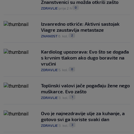
Znanstvenici su možda otkrili zašto
0
ZDRAVLJE
prije 2 h
|
|
Izvanredno otkriće: Aktivni sastojak
Viagre zaustavlja metastaze
2
ZNANOST
6. kol.
|
|
Kardiolog upozorava: Evo što se događa
s krvnim tlakom ako dugo boravite na
vrućini
0
ZDRAVLJE
5. kol.
|
|
Toplinski valovi jače pogađaju žene nego
muškarce. Evo zašto
1
ZDRAVLJE
3. kol.
|
|
Ovo je najnezdravije ulje za kuhanje, a
gotovo svi ga koriste svaki dan
3
ZDRAVLJE
3. kol.
|
|