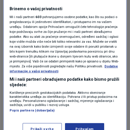
Brinemo o vašoj privatnosti
Iako držanje drva za ogrjev u podrumu može
Mi i naši partneri
603
pohranjujemo osobne podatke, kao što su podaci o
pomoći da oslobodite prostor u dnevnoj sobi,
pregledavanju ili jedinstveni identifikatori, i pristupamo im na vašem
uređaju. Odabirom opcije Prihvaćam omogućit ćete tehnologije praćenja
to također može učiniti taj podzemni prostor
koje podržavaju svrhe za čije pružanje mi i naši partneri obrađujemo
podatke. Ako su alati za praćenje onemogućeni, određeni sadržaj i oglasi
privlačnijim za zmije. "Mala hrpa dovoljna je da
koje vidite možda više neće biti toliko relevantni za vas. Možete se vratiti
na ovaj izbornik kako biste izmijenili svoje odabire ili povukli pristanak u
se zmije privuku jer zmijama pruža hladno i
bilo kojem trenutku klikom na Upravljaj postavkama poveznicu pri dnu
web-stranice [ili plutajuće ikone u donjem lijevom kutu web stranice, ako
tamno utočište kakvo vole", kaže stručnjak za
je primjenjivo]. Vaši će se odabiri primijeniti kako je opisano u dijelu Web-
mjesto. Za više pojedinosti pogledajte našu Politiku privatnosti.
Dodatne
štetočine
Ethan Howell
.
informacije o vašoj privatnosti
Mi i naši partneri obrađujemo podatke kako bismo pružili
Deke
sljedeće:
Korištenje preciznih geolokacijskih podataka. Aktivno skeniranje
karakteristika uređaja za identifikaciju. Pohrana i/ili pristup podacima na
uređaju. Personalizirano oglašavanje i sadržaj, mjerenje oglašavanja i
sadržaja, uvidi u publiku i razvoj usluga.
Niste jedini koji se vole sklupčati pod toplim
Popis partnera (dobavljača)
pokrivačem kad temperatura padne - zmije
možda traže sličnu udobnost u vašem
Prikaži svrhe
Prihvaćam