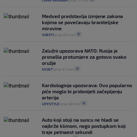
CRNA KRONIKA
prije 13 min
Medved predstavlja izmjene zakona
kojima se povećavaju braniteljske
mirovine
0
VIJESTI
prije 20 min
|
|
Zalužni upozorava NATO: Rusija je
pronašla protumjere za gotovo svako
oružje
0
SVIJET
prije 47 min
|
|
Kardiologinja upozorava: Ovo popularno
piće moglo bi pridonijeti začepljenju
arterija
0
LIFESTYLE
prije 50 min
|
|
Auto koji stoji na suncu ne hladi se
najbrže klimom, nego postupkom koji
traje petnaest sekundi