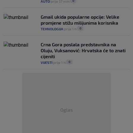
0
AUTO
prije 57 min
|
|
Gmail ukida popularne opcije: Velike
promjene stižu milijunima korisnika
0
TEHNOLOGIJA
prije 1 h
|
|
Crna Gora poslala predstavnika na
Oluju, Vuksanović: Hrvatska će to znati
cijeniti
0
VIJESTI
prije 1 h
|
|
Oglas