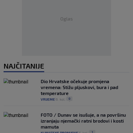
Oglas
NAJČITANIJE
Dio Hrvatske očekuje promjena
vremena: Stižu pljuskovi, bura i pad
temperature
0
VRIJEME
6. kol.
|
|
FOTO / Dunav se isušuje, a na površinu
izranjaju njemački ratni brodovi i kosti
mamuta
1
KLIMATSKE PROMJENE
5. kol.
|
|