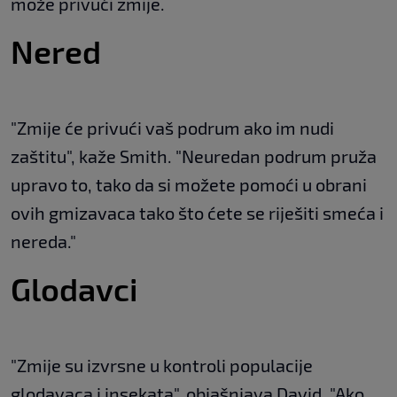
može privući zmije.
Nered
"Zmije će privući vaš podrum ako im nudi
zaštitu", kaže Smith. "Neuredan podrum pruža
upravo to, tako da si možete pomoći u obrani
ovih gmizavaca tako što ćete se riješiti smeća i
nereda."
Glodavci
"Zmije su izvrsne u kontroli populacije
glodavaca i insekata", objašnjava David. "Ako