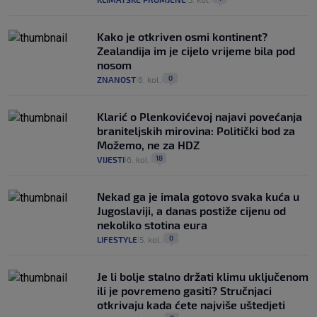
Kako je otkriven osmi kontinent?
Zealandija im je cijelo vrijeme bila pod
nosom
0
ZNANOST
6. kol.
|
|
Klarić o Plenkovićevoj najavi povećanja
braniteljskih mirovina: Politički bod za
Možemo, ne za HDZ
18
VIJESTI
6. kol.
|
|
Nekad ga je imala gotovo svaka kuća u
Jugoslaviji, a danas postiže cijenu od
nekoliko stotina eura
0
LIFESTYLE
5. kol.
|
|
Je li bolje stalno držati klimu uključenom
ili je povremeno gasiti? Stručnjaci
otkrivaju kada ćete najviše uštedjeti