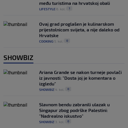
među turistima na hrvatskoj obali
1
LIFESTYLE
6. kol.
|
|
Ovaj grad proglašen je kulinarskom
prijestolnicom svijeta, a nije daleko od
Hrvatske
0
COOKING
5. kol.
|
|
SHOWBIZ
Ariana Grande se nakon turneje povlači
iz javnosti: "Dosta joj je komentara o
izgledu"
0
SHOWBIZ
4. kol.
|
|
Slavnom bendu zabranili ulazak u
Singapur zbog podrške Palestini:
"Nadrealno iskustvo"
0
SHOWBIZ
3. kol.
|
|