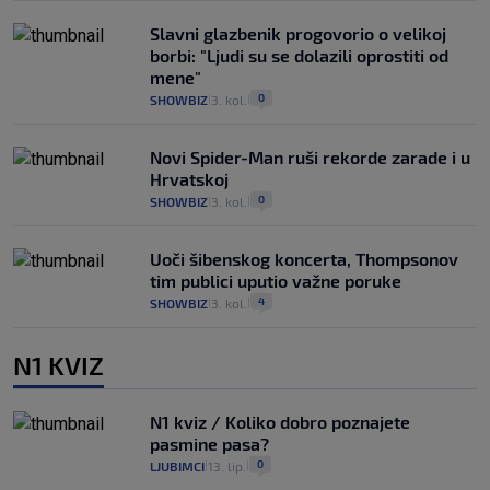
Slavni glazbenik progovorio o velikoj
borbi: "Ljudi su se dolazili oprostiti od
mene"
0
SHOWBIZ
3. kol.
|
|
Novi Spider-Man ruši rekorde zarade i u
Hrvatskoj
0
SHOWBIZ
3. kol.
|
|
Uoči šibenskog koncerta, Thompsonov
tim publici uputio važne poruke
4
SHOWBIZ
3. kol.
|
|
N1 KVIZ
N1 kviz / Koliko dobro poznajete
pasmine pasa?
0
LJUBIMCI
13. lip.
|
|