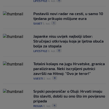
0
LIFESTYLE
4. kol.
|
|
Postavili novi radar na cesti, u samo 10
tjedana prikupio milijune eura
1
SVIJET
5. kol.
|
|
Japanke nisu uvijek najbolji izbor:
Stručnjaci otkrivaju koja je ljetna obuća
bolja za stopala
0
LIFESTYLE
6. kol.
|
|
Totalni kolaps na jugu Hrvatske, granica
paralizirana. Neki iscrpljeni putnici
završili na Hitnoj: "Ovo je teror!"
8
VIJESTI
2. kol.
|
|
Srpski povjesničar o Oluji: Hrvati imaju
što slaviti, dobili su ono što im povijesno
pripada
4
REGIJA
6. kol.
|
|