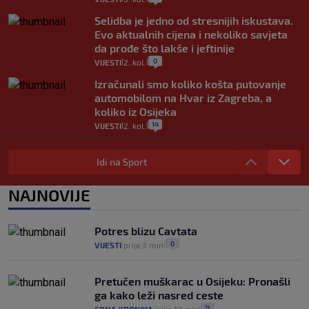
Selidba je jedno od stresnijih iskustava.
Evo aktualnih cijena i nekoliko savjeta
da prođe što lakše i jeftinije
0
VIJESTI
2. kol.
|
|
Izračunali smo koliko košta putovanje
automobilom na Hvar iz Zagreba, a
koliko iz Osijeka
14
VIJESTI
2. kol.
|
|
"Kći je otišla na more, a zaboravila
zdravstvenu iskaznicu". Kakva su prava
Idi na Sport
pacijenata izvan mjesta prebivališta?
1
VIJESTI
1. kol.
NAJNOVIJE
|
|
Provjerili smo "što ćemo onda" ako
Plenković na 15 dana ukine mjere: "Ne bi
Potres blizu Cavtata
se dogodilo ništa. Vlada se zaljubila u te
0
VIJESTI
prije 3 min
|
|
intervencije"
25
VIJESTI
30. srp.
|
|
Pretučen muškarac u Osijeku: Pronašli
ga kako leži nasred ceste
0
|
|