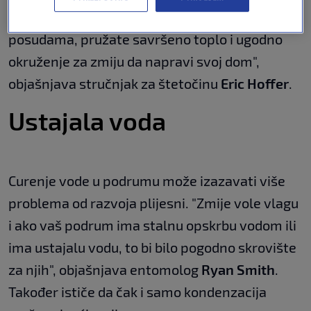
podrumu. "Ako imate deke ili krpe u otvorenim
posudama, pružate savršeno toplo i ugodno
okruženje za zmiju da napravi svoj dom",
objašnjava stručnjak za štetočinu
Eric Hoffer
.
Ustajala voda
Curenje vode u podrumu može izazavati više
problema od razvoja plijesni. "Zmije vole vlagu
i ako vaš podrum ima stalnu opskrbu vodom ili
ima ustajalu vodu, to bi bilo pogodno skrovište
za njih", objašnjava entomolog
Ryan Smith
.
Također ističe da čak i samo kondenzacija