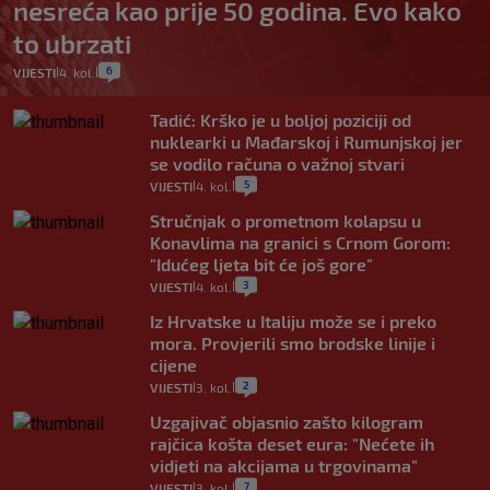
nesreća kao prije 50 godina. Evo kako
to ubrzati
6
VIJESTI
4. kol.
|
|
Tadić: Krško je u boljoj poziciji od
nuklearki u Mađarskoj i Rumunjskoj jer
se vodilo računa o važnoj stvari
5
VIJESTI
4. kol.
|
|
Stručnjak o prometnom kolapsu u
Konavlima na granici s Crnom Gorom:
"Idućeg ljeta bit će još gore"
3
VIJESTI
4. kol.
|
|
Iz Hrvatske u Italiju može se i preko
mora. Provjerili smo brodske linije i
cijene
2
VIJESTI
3. kol.
|
|
Uzgajivač objasnio zašto kilogram
rajčica košta deset eura: "Nećete ih
vidjeti na akcijama u trgovinama"
7
VIJESTI
3. kol.
|
|