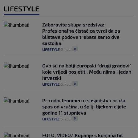
LIFESTYLE
Zaboravite skupa sredstva:
Profesionalna čistačica tvrdi da za
blistave podove trebate samo dva
sastojka
0
LIFESTYLE
6. kol.
|
|
Ovo su najbolji europski "drugi gradovi"
koje vrijedi posjetiti. Među njima i jedan
hrvatski
0
LIFESTYLE
6. kol.
|
|
Prirodni fenomen u susjedstvu pruža
spas od vrućina, u špilji tijekom cijele
godine 11 stupnjeva
0
LIFESTYLE
6. kol.
|
|
FOTO, VIDEO/ Kupanje s konjima hit