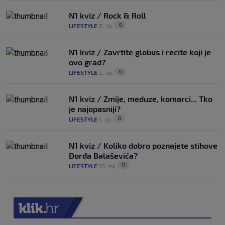
N1 kviz / Rock & Roll
0
LIFESTYLE
8. lip.
|
|
N1 kviz / Zavrtite globus i recite koji je
ovo grad?
0
LIFESTYLE
2. lip.
|
|
N1 kviz / Zmije, meduze, komarci... Tko
je najopasniji?
0
LIFESTYLE
1. lip.
|
|
N1 kviz / Koliko dobro poznajete stihove
Đorđa Balaševića?
11
LIFESTYLE
18. svi.
|
|