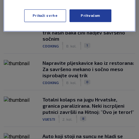
NAJČITANIJE
Prikaži svrhe
Prihvaćam
Punjene paprike kao nekad: Ovaj mali
trik naših baka čini nadjev savršeno
sočnim
|
|
1
COOKING
8. kol.
Napravite pljeskavice kao iz restorana:
Za savršeno mekano i sočno meso
isprobajte ovaj trik
|
|
0
COOKING
8. kol.
Totalni kolaps na jugu Hrvatske,
granica paralizirana. Neki iscrpljeni
putnici završili na Hitnoj: "Ovo je teror!"
|
|
8
VIJESTI
2. kol.
Auto koji stoji na suncu ne hladi se