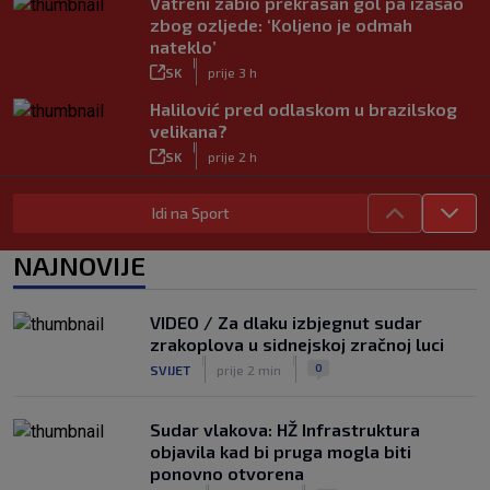
Vatreni zabio prekrasan gol pa izašao
zbog ozljede: ‘Koljeno je odmah
nateklo’
|
SK
prije 3 h
Halilović pred odlaskom u brazilskog
velikana?
|
SK
prije 2 h
Carević nakon drugog poraza: ‘Ne
Idi na Sport
mogu biti ljutit, ovo nam mora biti
putokaz’
|
NAJNOVIJE
SK
prije 3 h
Jelavić: Igrom nismo pretjerano
zadovoljni, tražimo stopera
VIDEO / Za dlaku izbjegnut sudar
|
zrakoplova u sidnejskoj zračnoj luci
SK
prije 3 h
|
|
0
SVIJET
prije 2 min
Zekić sasuo kritike nakon remija: ‘O
problemima možemo pričati tri dana’
|
Sudar vlakova: HŽ Infrastruktura
SK
prije 1 h
objavila kad bi pruga mogla biti
ponovno otvorena
|
|