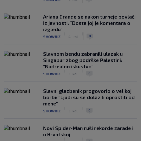
Ariana Grande se nakon turneje povlači
iz javnosti: "Dosta joj je komentara o
izgledu"
|
|
0
SHOWBIZ
4. kol.
Slavnom bendu zabranili ulazak u
Singapur zbog podrške Palestini:
"Nadrealno iskustvo"
|
|
0
SHOWBIZ
3. kol.
Slavni glazbenik progovorio o velikoj
borbi: "Ljudi su se dolazili oprostiti od
mene"
|
|
0
SHOWBIZ
3. kol.
Novi Spider-Man ruši rekorde zarade i
u Hrvatskoj
|
|
0