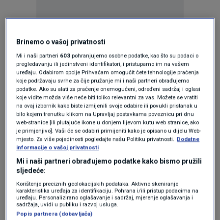
Oglas
Brinemo o vašoj privatnosti
Mi i naši partneri
603
pohranjujemo osobne podatke, kao što su podaci o
pregledavanju ili jedinstveni identifikatori, i pristupamo im na vašem
uređaju. Odabirom opcije Prihvaćam omogućit ćete tehnologije praćenja
koje podržavaju svrhe za čije pružanje mi i naši partneri obrađujemo
podatke. Ako su alati za praćenje onemogućeni, određeni sadržaj i oglasi
koje vidite možda više neće biti toliko relevantni za vas. Možete se vratiti
na ovaj izbornik kako biste izmijenili svoje odabire ili povukli pristanak u
bilo kojem trenutku klikom na Upravljaj postavkama poveznicu pri dnu
web-stranice [ili plutajuće ikone u donjem lijevom kutu web stranice, ako
je primjenjivo]. Vaši će se odabiri primijeniti kako je opisano u dijelu Web-
mjesto. Za više pojedinosti pogledajte našu Politiku privatnosti.
Dodatne
informacije o vašoj privatnosti
Oglas
Mi i naši partneri obrađujemo podatke kako bismo pružili
sljedeće:
Korištenje preciznih geolokacijskih podataka. Aktivno skeniranje
karakteristika uređaja za identifikaciju. Pohrana i/ili pristup podacima na
uređaju. Personalizirano oglašavanje i sadržaj, mjerenje oglašavanja i
sadržaja, uvidi u publiku i razvoj usluga.
Popis partnera (dobavljača)