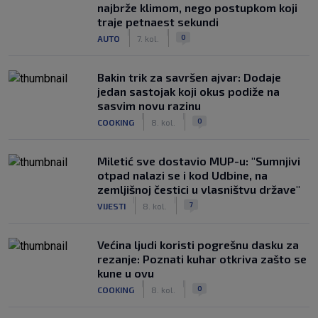
najbrže klimom, nego postupkom koji
traje petnaest sekundi
|
|
0
AUTO
7. kol.
Bakin trik za savršen ajvar: Dodaje
jedan sastojak koji okus podiže na
sasvim novu razinu
|
|
0
COOKING
8. kol.
Miletić sve dostavio MUP-u: "Sumnjivi
otpad nalazi se i kod Udbine, na
zemljišnoj čestici u vlasništvu države"
|
|
7
VIJESTI
8. kol.
Većina ljudi koristi pogrešnu dasku za
rezanje: Poznati kuhar otkriva zašto se
kune u ovu
|
|
0
COOKING
8. kol.