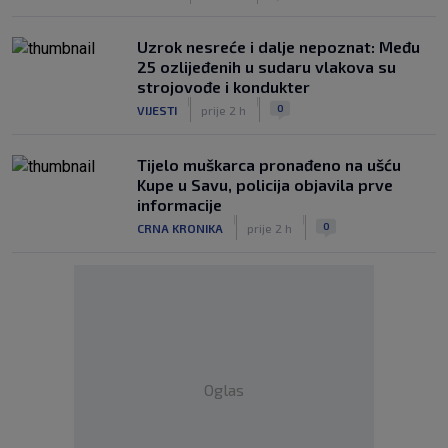
Uzrok nesreće i dalje nepoznat: Među
25 ozlijeđenih u sudaru vlakova su
strojovođe i kondukter
|
|
0
VIJESTI
prije 2 h
Tijelo muškarca pronađeno na ušću
Kupe u Savu, policija objavila prve
informacije
|
|
0
CRNA KRONIKA
prije 2 h
Oglas