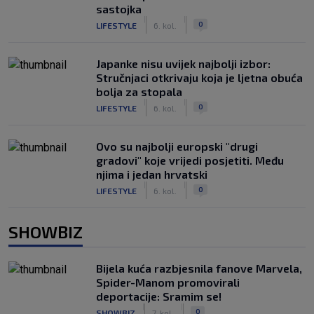
sastojka
|
|
0
LIFESTYLE
6. kol.
Japanke nisu uvijek najbolji izbor:
Stručnjaci otkrivaju koja je ljetna obuća
bolja za stopala
|
|
0
LIFESTYLE
6. kol.
Ovo su najbolji europski "drugi
gradovi" koje vrijedi posjetiti. Među
njima i jedan hrvatski
|
|
0
LIFESTYLE
6. kol.
SHOWBIZ
Bijela kuća razbjesnila fanove Marvela,
Spider-Manom promovirali
deportacije: Sramim se!
|
|
0
SHOWBIZ
7. kol.