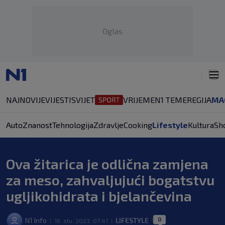
Oglas
NAJNOVIJE
VIJESTI
SVIJET
VRIJEME
N1 TEME
REGIJA
MA
Auto
Znanost
Tehnologija
Zdravlje
Cooking
Lifestyle
Kultura
Sh
Ova žitarica je odlična zamjena
za meso, zahvaljujući bogatstvu
ugljikohidrata i bjelančevina
0
N1 Info
LIFESTYLE
16. stu. 2023. 07:41
|
|
|