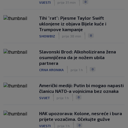
0
VIJESTI
prije 31 min
Tihi "rat": Pjesme Taylor Swift
uklonjene iz objava Bijele kuće i
Trumpove kampanje
|
|
0
SHOWBIZ
prije 38 min
Slavonski Brod: Alkoholizirana žena
osumnjičena da je nožem ubila
partnera
|
|
0
CRNA KRONIKA
prije 1 h
Američki mediji: Putin bi mogao napasti
članicu NATO-a vojnicima bez oznaka
|
|
0
SVIJET
prije 1 h
HAK upozorava: Kolone, nesreće i bura
prijete vozačima. Očekujte gužve
|
|
0
VIJESTI
prije 1 h