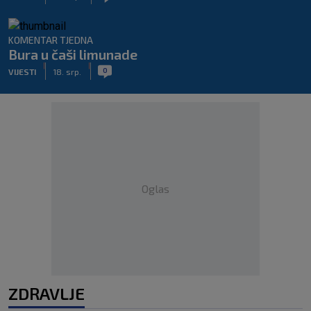
KOMENTAR TJEDNA
Bura u čaši limunade
|
|
0
VIJESTI
18. srp.
Oglas
ZDRAVLJE