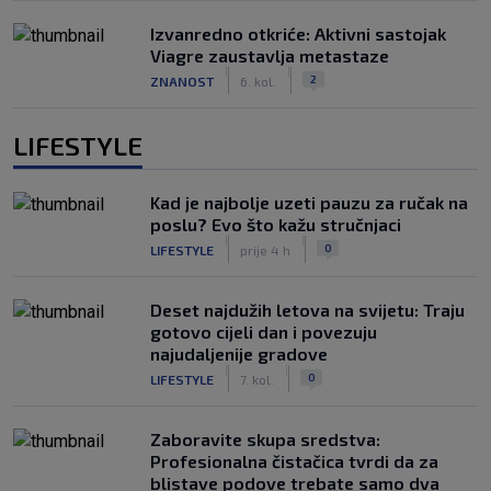
Izvanredno otkriće: Aktivni sastojak
Viagre zaustavlja metastaze
|
|
2
ZNANOST
6. kol.
LIFESTYLE
Kad je najbolje uzeti pauzu za ručak na
poslu? Evo što kažu stručnjaci
|
|
0
LIFESTYLE
prije 4 h
Deset najdužih letova na svijetu: Traju
gotovo cijeli dan i povezuju
najudaljenije gradove
|
|
0
LIFESTYLE
7. kol.
Zaboravite skupa sredstva:
Profesionalna čistačica tvrdi da za
blistave podove trebate samo dva