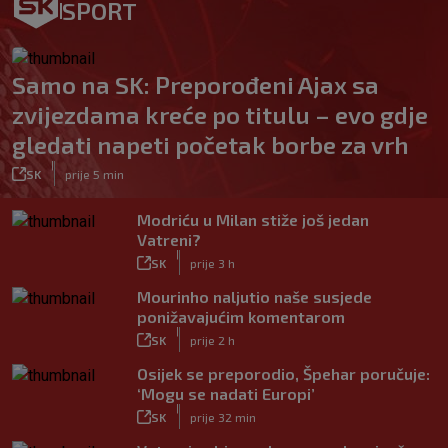
SPORT
Samo na SK: Preporođeni Ajax sa
zvijezdama kreće po titulu – evo gdje
gledati napeti početak borbe za vrh
|
SK
prije 5 min
Modriću u Milan stiže još jedan
Vatreni?
|
SK
prije 3 h
Mourinho naljutio naše susjede
ponižavajućim komentarom
|
SK
prije 2 h
Osijek se preporodio, Špehar poručuje:
‘Mogu se nadati Europi’
|
SK
prije 32 min