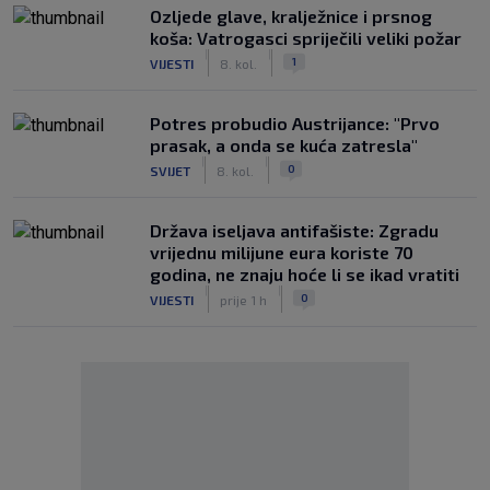
Ozljede glave, kralježnice i prsnog
koša: Vatrogasci spriječili veliki požar
|
|
1
VIJESTI
8. kol.
Potres probudio Austrijance: "Prvo
prasak, a onda se kuća zatresla"
|
|
0
SVIJET
8. kol.
Država iseljava antifašiste: Zgradu
vrijednu milijune eura koriste 70
godina, ne znaju hoće li se ikad vratiti
|
|
0
VIJESTI
prije 1 h