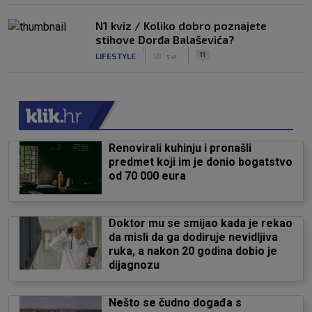
N1 kviz / Koliko dobro poznajete
stihove Đorđa Balaševića?
|
|
11
LIFESTYLE
18. svi.
Renovirali kuhinju i pronašli
predmet koji im je donio bogatstvo
od 70 000 eura
Doktor mu se smijao kada je rekao
da misli da ga dodiruje nevidljiva
ruka, a nakon 20 godina dobio je
dijagnozu
Nešto se čudno događa s