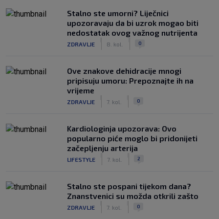
Stalno ste umorni? Liječnici
upozoravaju da bi uzrok mogao biti
nedostatak ovog važnog nutrijenta
|
|
0
ZDRAVLJE
8. kol.
Ove znakove dehidracije mnogi
pripisuju umoru: Prepoznajte ih na
vrijeme
|
|
0
ZDRAVLJE
7. kol.
Kardiologinja upozorava: Ovo
popularno piće moglo bi pridonijeti
začepljenju arterija
|
|
2
LIFESTYLE
7. kol.
Stalno ste pospani tijekom dana?
Znanstvenici su možda otkrili zašto
|
|
0
ZDRAVLJE
7. kol.