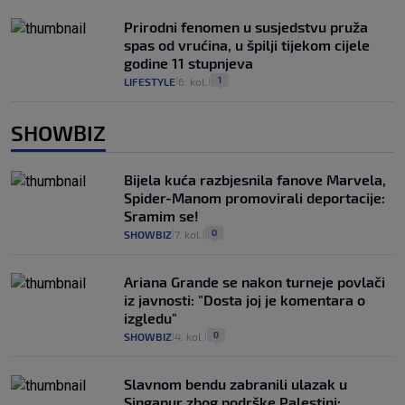
Prirodni fenomen u susjedstvu pruža
spas od vrućina, u špilji tijekom cijele
godine 11 stupnjeva
1
LIFESTYLE
6. kol.
|
|
SHOWBIZ
Bijela kuća razbjesnila fanove Marvela,
Spider-Manom promovirali deportacije:
Sramim se!
0
SHOWBIZ
7. kol.
|
|
Ariana Grande se nakon turneje povlači
iz javnosti: "Dosta joj je komentara o
izgledu"
0
SHOWBIZ
4. kol.
|
|
Slavnom bendu zabranili ulazak u
Singapur zbog podrške Palestini: