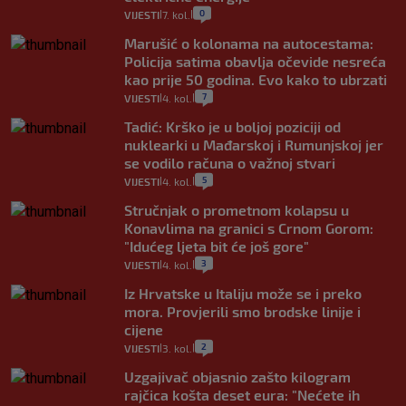
0
VIJESTI
7. kol.
|
|
Marušić o kolonama na autocestama:
Policija satima obavlja očevide nesreća
kao prije 50 godina. Evo kako to ubrzati
7
VIJESTI
4. kol.
|
|
Tadić: Krško je u boljoj poziciji od
nuklearki u Mađarskoj i Rumunjskoj jer
se vodilo računa o važnoj stvari
5
VIJESTI
4. kol.
|
|
Stručnjak o prometnom kolapsu u
Konavlima na granici s Crnom Gorom:
"Idućeg ljeta bit će još gore"
3
VIJESTI
4. kol.
|
|
Iz Hrvatske u Italiju može se i preko
mora. Provjerili smo brodske linije i
cijene
2
VIJESTI
3. kol.
|
|
Uzgajivač objasnio zašto kilogram
rajčica košta deset eura: "Nećete ih