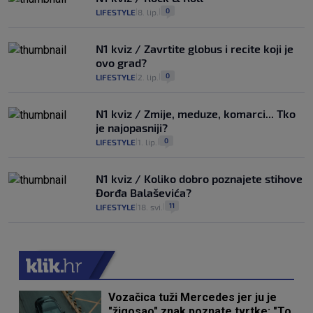
0
LIFESTYLE
8. lip.
|
|
N1 kviz / Zavrtite globus i recite koji je
ovo grad?
0
LIFESTYLE
2. lip.
|
|
N1 kviz / Zmije, meduze, komarci... Tko
je najopasniji?
0
LIFESTYLE
1. lip.
|
|
N1 kviz / Koliko dobro poznajete stihove
Đorđa Balaševića?
11
LIFESTYLE
18. svi.
|
|
Vozačica tuži Mercedes jer ju je
"žigosao" znak poznate tvrtke: "To