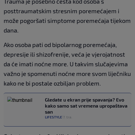
Trauma je posebno česta kod osoba s
posttraumatskim stresnim poremećajem i
može pogoršati simptome poremećaja tijekom
dana.
Ako osoba pati od bipolarnog poremećaja,
depresije ili shizofrenije, veća je vjerojatnost
da će imati noćne more. U takvim slučajevima
važno je spomenuti noćne more svom liječniku
kako ne bi postale ozbiljan problem.
Gledate u ekran prije spavanja? Evo
kako samo sat vremena upropaštava
san
LIFESTYLE
7. tra.
|