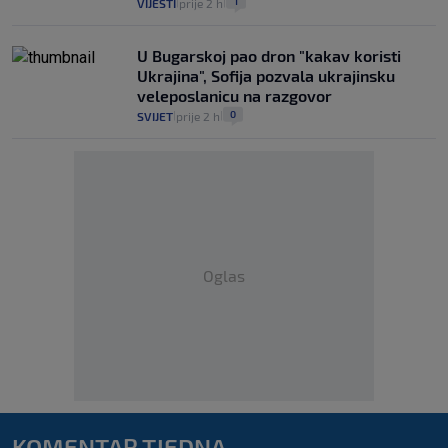
1
VIJESTI
prije 2 h
|
|
U Bugarskoj pao dron "kakav koristi
Ukrajina", Sofija pozvala ukrajinsku
veleposlanicu na razgovor
0
SVIJET
prije 2 h
|
|
Oglas
KOMENTAR TJEDNA