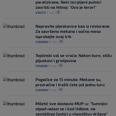
paralizirana. Neki iscrpljeni putnici
završili na Hitnoj: "Ovo je teror!"
8
VIJESTI
2. kol.
|
|
Napravite pljeskavice kao iz restorana:
Za savršeno mekano i sočno meso
isprobajte ovaj trik
0
COOKING
8. kol.
|
|
Toplinski val se vraća: Nakon bure, stižu
pljuskovi i grmljavina
0
VRIJEME
8. kol.
|
|
Pogačice za 15 minuta: Mekane su,
prozračne i tražit ćete još jednu turu
0
COOKING
7. kol.
|
|
Miletić sve dostavio MUP-u: "Sumnjivi
otpad nalazi se i kod Udbine, na
zemljišnoj čestici u vlasništvu države"