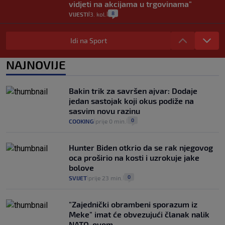
vidjeti na akcijama u trgovinama"
8
VIJESTI
3. kol.
|
|
Selidba je jedno od stresnijih iskustava.
Evo aktualnih cijena i nekoliko savjeta
Idi na Sport
da prođe što lakše i jeftinije
0
VIJESTI
2. kol.
NAJNOVIJE
|
|
Izračunali smo koliko košta putovanje
automobilom na Hvar iz Zagreba, a
Bakin trik za savršen ajvar: Dodaje
koliko iz Osijeka
jedan sastojak koji okus podiže na
14
VIJESTI
2. kol.
|
|
sasvim novu razinu
0
COOKING
prije 0 min.
|
|
Hunter Biden otkrio da se rak njegovog
oca proširio na kosti i uzrokuje jake
bolove
0
SVIJET
prije 23 min.
|
|
"Zajednički obrambeni sporazum iz
Meke" imat će obvezujući članak nalik
NATO-ovom