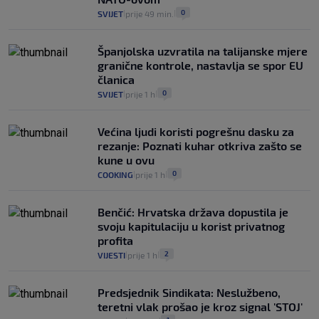
0
SVIJET
prije 49 min.
|
|
Španjolska uzvratila na talijanske mjere
granične kontrole, nastavlja se spor EU
članica
0
SVIJET
prije 1 h
|
|
Većina ljudi koristi pogrešnu dasku za
rezanje: Poznati kuhar otkriva zašto se
kune u ovu
0
COOKING
prije 1 h
|
|
Benčić: Hrvatska država dopustila je
svoju kapitulaciju u korist privatnog
profita
2
VIJESTI
prije 1 h
|
|
Predsjednik Sindikata: Neslužbeno,
teretni vlak prošao je kroz signal 'STOJ'