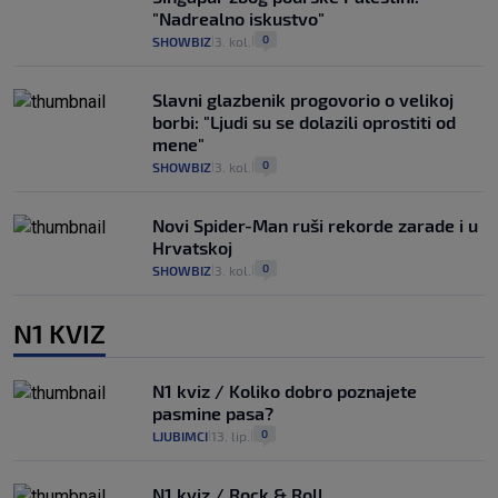
"Nadrealno iskustvo"
0
SHOWBIZ
3. kol.
|
|
Slavni glazbenik progovorio o velikoj
borbi: "Ljudi su se dolazili oprostiti od
mene"
0
SHOWBIZ
3. kol.
|
|
Novi Spider-Man ruši rekorde zarade i u
Hrvatskoj
0
SHOWBIZ
3. kol.
|
|
N1 KVIZ
N1 kviz / Koliko dobro poznajete
pasmine pasa?
0
LJUBIMCI
13. lip.
|
|
N1 kviz / Rock & Roll