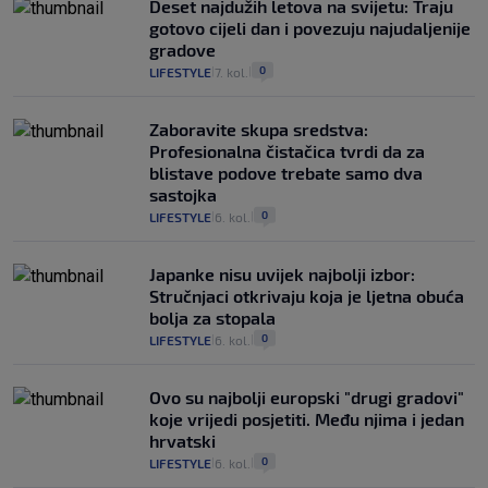
Deset najdužih letova na svijetu: Traju
gotovo cijeli dan i povezuju najudaljenije
gradove
0
LIFESTYLE
7. kol.
|
|
Zaboravite skupa sredstva:
Profesionalna čistačica tvrdi da za
blistave podove trebate samo dva
sastojka
0
LIFESTYLE
6. kol.
|
|
Japanke nisu uvijek najbolji izbor:
Stručnjaci otkrivaju koja je ljetna obuća
bolja za stopala
0
LIFESTYLE
6. kol.
|
|
Ovo su najbolji europski "drugi gradovi"
koje vrijedi posjetiti. Među njima i jedan
hrvatski
0
LIFESTYLE
6. kol.
|
|