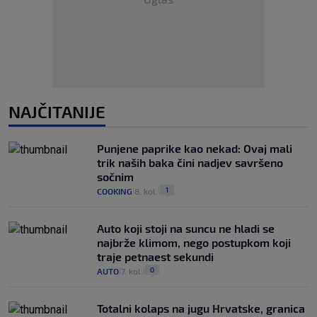
NAJČITANIJE
Punjene paprike kao nekad: Ovaj mali
trik naših baka čini nadjev savršeno
sočnim
1
COOKING
8. kol.
|
|
Auto koji stoji na suncu ne hladi se
najbrže klimom, nego postupkom koji
traje petnaest sekundi
0
AUTO
7. kol.
|
|
Totalni kolaps na jugu Hrvatske, granica