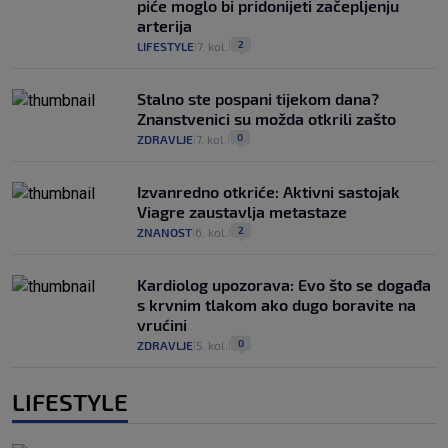
piće moglo bi pridonijeti začepljenju
arterija
2
LIFESTYLE
7. kol.
|
|
Stalno ste pospani tijekom dana?
Znanstvenici su možda otkrili zašto
0
ZDRAVLJE
7. kol.
|
|
Izvanredno otkriće: Aktivni sastojak
Viagre zaustavlja metastaze
2
ZNANOST
6. kol.
|
|
Kardiolog upozorava: Evo što se događa
s krvnim tlakom ako dugo boravite na
vrućini
0
ZDRAVLJE
5. kol.
|
|
LIFESTYLE