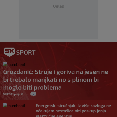
Oglas
SPORT
Grozdanić: Struje i goriva na jesen ne
bi trebalo manjkati no s plinom bi
moglo biti problema
0
VIJESTI
prije 0 min.
|
|
Energetski stručnjak: Iz više razloga ne
očekujem nestašice niti poskupljenja
električne energije