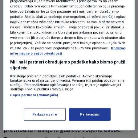
pregledavanju ili jedinstveni identifikatori, i pristupamo im na vašem
zdravljem tijela, piše
klix.ba
.
uređaju. Odabirom opcije Prihvaćam omogućit ćete tehnologije praćenja
koje podržavaju svrhe za čije pružanje mi i naši partneri obrađujemo
podatke. Ako su alati za praćenje onemogućeni, određeni sadržaj i oglasi
Loše spavate? Ovo su navike ljudi
koje vidite možda više neće biti toliko relevantni za vas. Možete se vratiti
koji uvijek dobro spavaju
na ovaj izbornik kako biste izmijenili svoje odabire ili povukli pristanak u
LIFESTYLE
7. kol.
|
bilo kojem trenutku klikom na Upravljaj postavkama poveznicu pri dnu
web-stranice [ili plutajuće ikone u donjem lijevom kutu web stranice, ako
je primjenjivo]. Vaši će se odabiri primijeniti kako je opisano u dijelu Web-
mjesto. Za više pojedinosti pogledajte našu Politiku privatnosti.
Dodatne
Snovi i
noćne more
još su uvijek misterij
informacije o vašoj privatnosti
znanstvenicima, a određeni čimbenici mogu
Mi i naši partneri obrađujemo podatke kako bismo pružili
sljedeće:
povećati učestalost noćnih mora i narušiti
Korištenje preciznih geolokacijskih podataka. Aktivno skeniranje
kvalitetu sna. Među tim čimbenicima ističe se
karakteristika uređaja za identifikaciju. Pohrana i/ili pristup podacima na
uređaju. Personalizirano oglašavanje i sadržaj, mjerenje oglašavanja i
svakodnevni stres koji može utjecati na san i
sadržaja, uvidi u publiku i razvoj usluga.
Popis partnera (dobavljača)
pojavu noćnih mora. Osim toga, nije
neuobičajeno imati noćne more nakon
Prikaži svrhe
Prihvaćam
traumatičnog događaja poput nasilja koje je
prethodilo nasilju ili gubitku voljene osobe.