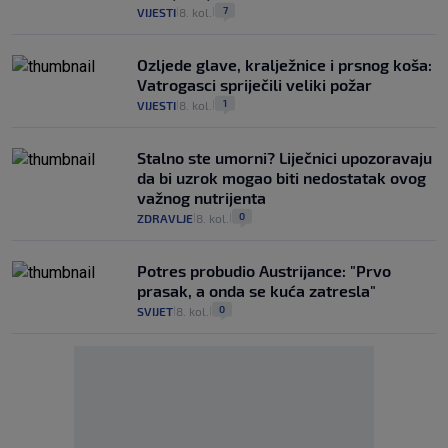
7
VIJESTI
8. kol.
|
|
Ozljede glave, kralježnice i prsnog koša:
Vatrogasci spriječili veliki požar
1
VIJESTI
8. kol.
|
|
Stalno ste umorni? Liječnici upozoravaju
da bi uzrok mogao biti nedostatak ovog
važnog nutrijenta
0
ZDRAVLJE
8. kol.
|
|
Potres probudio Austrijance: "Prvo
prasak, a onda se kuća zatresla"
0
SVIJET
8. kol.
|
|