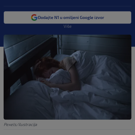
Dodajte N1 u omiljeni Google izvor
Više
Pexels/ilustracija