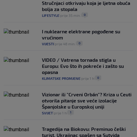
Stručnjaci otkrivaju koja je ljetna obuća
bolja za stopala
0
LIFESTYLE
prije 35 min.
|
|
I nuklearne elektrane pogođene su
vrućinom
0
VIJESTI
prije 48 min.
|
|
VIDEO / Vatrena tornada stigla u
Europu: Evo što ih pokreće i zašto su
opasna
0
KLIMATSKE PROMJENE
prije 1 h
|
|
Vizionar ili "Crveni Orbán"? Kriza u Ceuti
otvorila pitanje sve veće izolacije
Španjolske u Europskoj uniji
1
SVIJET
prije 1 h
|
|
Tragedija na Biokovu: Preminuo češki
turist, Ukrajinac spašen sa Sutvida