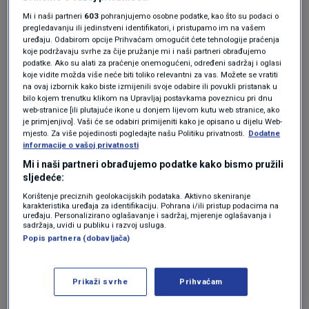
proizvoda za kontrolu štetočina na tržištu.
Mi i naši partneri
603
pohranjujemo osobne podatke, kao što su podaci o
pregledavanju ili jedinstveni identifikatori, i pristupamo im na vašem
Pomiješajte 15 kapi ulja od metvice i tri
uređaju. Odabirom opcije Prihvaćam omogućit ćete tehnologije praćenja
koje podržavaju svrhe za čije pružanje mi i naši partneri obrađujemo
decilitra vode i poprskajte smijesom mjesta na
podatke. Ako su alati za praćenje onemogućeni, određeni sadržaj i oglasi
koje vidite možda više neće biti toliko relevantni za vas. Možete se vratiti
kojima ste primijetili žohare.
na ovaj izbornik kako biste izmijenili svoje odabire ili povukli pristanak u
bilo kojem trenutku klikom na Upravljaj postavkama poveznicu pri dnu
web-stranice [ili plutajuće ikone u donjem lijevom kutu web stranice, ako
Sok od limuna
je primjenjivo]. Vaši će se odabiri primijeniti kako je opisano u dijelu Web-
mjesto. Za više pojedinosti pogledajte našu Politiku privatnosti.
Dodatne
informacije o vašoj privatnosti
Mi i naši partneri obrađujemo podatke kako bismo pružili
Limun ima prirodna antipatogena svojstva
sljedeće:
Korištenje preciznih geolokacijskih podataka. Aktivno skeniranje
koja odbijaju žohare. Dodajte dvije do tri žlice
karakteristika uređaja za identifikaciju. Pohrana i/ili pristup podacima na
uređaju. Personalizirano oglašavanje i sadržaj, mjerenje oglašavanja i
limunovog soka u nekoliko litara vode. Nakon
sadržaja, uvidi u publiku i razvoj usluga.
Popis partnera (dobavljača)
što dobro promiješate tekućinu, umočite krpu u
nju, a zatim iscijedite i obrišite problematična
Prikaži svrhe
Prihvaćam
mjesta.