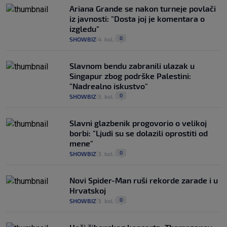
Ariana Grande se nakon turneje povlači
iz javnosti: "Dosta joj je komentara o
izgledu"
0
SHOWBIZ
4. kol.
|
|
Slavnom bendu zabranili ulazak u
Singapur zbog podrške Palestini:
"Nadrealno iskustvo"
0
SHOWBIZ
3. kol.
|
|
Slavni glazbenik progovorio o velikoj
borbi: "Ljudi su se dolazili oprostiti od
mene"
0
SHOWBIZ
3. kol.
|
|
Novi Spider-Man ruši rekorde zarade i u
Hrvatskoj
0
SHOWBIZ
3. kol.
|
|