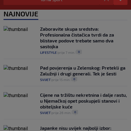
pacijenata izvan mjesta prebivališta?
1
VIJESTI
1. kol.
NAJNOVIJE
|
|
Provjerili smo "što ćemo onda" ako
Plenković na 15 dana ukine mjere: "Ne bi
Zaboravite skupa sredstva:
se dogodilo ništa. Vlada se zaljubila u te
Profesionalna čistačica tvrdi da za
intervencije"
blistave podove trebate samo dva
25
VIJESTI
30. srp.
|
|
sastojka
0
LIFESTYLE
prije 7 min.
|
|
Pad povjerenja u Zelenskog: Pretekli ga
Zalužnji i drugi generali. Tek je šesti
0
SVIJET
prije 15 min.
|
|
Cijene na tržištu nekretnina i dalje rastu,
u Njemačkoj opet poskupjeli stanovi i
obiteljske kuće
0
SVIJET
prije 26 min.
|
|
Japanke nisu uvijek najbolji izbor: