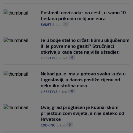
Postavili novi radar na cesti, u samo 10
tjedana prikupio milijune eura
1
SVIJET
5. kol.
|
|
Je li bolje stalno držati klimu uključenom
ili je povremeno gasiti? Stručnjaci
otkrivaju kada ćete najviše uštedjeti
0
LIFESTYLE
4. kol.
|
|
Nekad ga je imala gotovo svaka kuća u
Jugoslaviji, a danas postiže cijenu od
nekoliko stotina eura
0
LIFESTYLE
5. kol.
|
|
Ovaj grad proglašen je kulinarskom
prijestolnicom svijeta, a nije daleko od
Hrvatske
0
COOKING
5. kol.
|
|