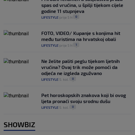
spas od vrućina, u špilji tijekom cijele
godine 11 stupnjeva
0
LIFESTYLE
prije 5 h
|
|
FOTO, VIDEO/ Kupanje s konjima hit
među turistima na hrvatskoj obali
1
LIFESTYLE
prije 5 h
|
|
Ne želite paliti peglu tijekom ljetnih
vrućina? Ovaj trik može pomoći da
odjeća ne izgleda zgužvano
0
LIFESTYLE
5. kol.
|
|
Pet horoskopskih znakova koji bi ovog
ljeta pronaći svoju srodnu dušu
0
LIFESTYLE
5. kol.
|
|
SHOWBIZ