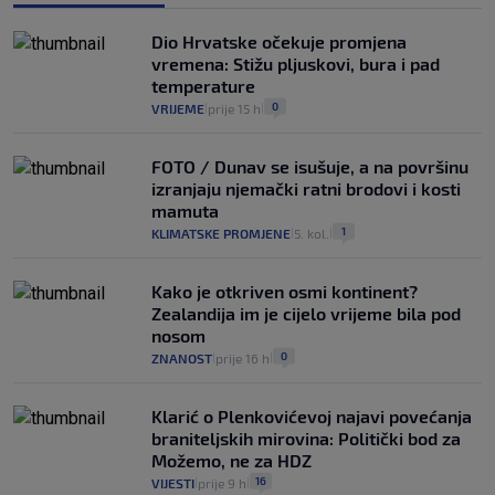
Dio Hrvatske očekuje promjena
vremena: Stižu pljuskovi, bura i pad
temperature
0
VRIJEME
prije 15 h
|
|
FOTO / Dunav se isušuje, a na površinu
izranjaju njemački ratni brodovi i kosti
mamuta
1
KLIMATSKE PROMJENE
5. kol.
|
|
Kako je otkriven osmi kontinent?
Zealandija im je cijelo vrijeme bila pod
nosom
0
ZNANOST
prije 16 h
|
|
Klarić o Plenkovićevoj najavi povećanja
braniteljskih mirovina: Politički bod za
Možemo, ne za HDZ
16
VIJESTI
prije 9 h
|
|