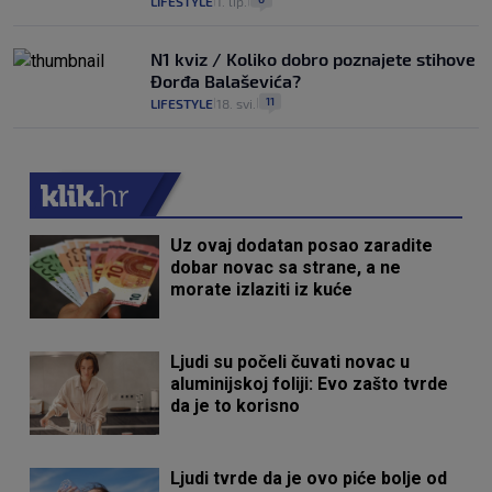
LIFESTYLE
1. lip.
|
|
N1 kviz / Koliko dobro poznajete stihove
Đorđa Balaševića?
11
LIFESTYLE
18. svi.
|
|
Uz ovaj dodatan posao zaradite
dobar novac sa strane, a ne
morate izlaziti iz kuće
Ljudi su počeli čuvati novac u
aluminijskoj foliji: Evo zašto tvrde
da je to korisno
Ljudi tvrde da je ovo piće bolje od