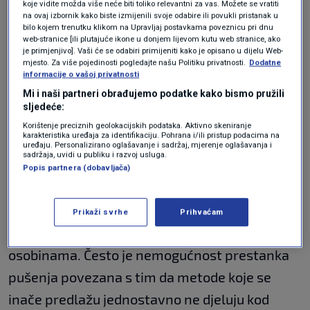
koje vidite možda više neće biti toliko relevantni za vas. Možete se vratiti
zašto želite prestati pušiti. To mogu biti
na ovaj izbornik kako biste izmijenili svoje odabire ili povukli pristanak u
bilo kojem trenutku klikom na Upravljaj postavkama poveznicu pri dnu
zdravstveni razlozi, financijski razlozi ili želja
web-stranice [ili plutajuće ikone u donjem lijevom kutu web stranice, ako
je primjenjivo]. Vaši će se odabiri primijeniti kako je opisano u dijelu Web-
da budete dobar uzor svojoj
djeci
. Zapišite te
mjesto. Za više pojedinosti pogledajte našu Politiku privatnosti.
Dodatne
informacije o vašoj privatnosti
razloge i često ih ponovno pročitajte kako biste
Mi i naši partneri obrađujemo podatke kako bismo pružili
ostali motivirani.
sljedeće:
Korištenje preciznih geolokacijskih podataka. Aktivno skeniranje
Metode za prestanak
karakteristika uređaja za identifikaciju. Pohrana i/ili pristup podacima na
uređaju. Personalizirano oglašavanje i sadržaj, mjerenje oglašavanja i
sadržaja, uvidi u publiku i razvoj usluga.
pušenja
Popis partnera (dobavljača)
Prikaži svrhe
Prihvaćam
Svatko je od nas jedinstvena osoba, sa svjim
osobinama. Često je nemogućnost prestanka
pušenja povezana s tim da metode koje se
inače predlažu jednostavno ne djeluju kod