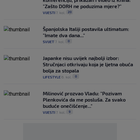
"Zašto DORH ne poduzima mjere?"
20
VIJESTI
7. kol.
|
|
Španjolska Italiji postavila ultimatum:
"Imate dva dana..."
0
SVIJET
7. kol.
|
|
Japanke nisu uvijek najbolji izbor:
Stručnjaci otkrivaju koja je ljetna obuća
bolja za stopala
0
LIFESTYLE
6. kol.
|
|
Milinović prozvao Vladu: "Pozivam
Plenkovića da me posluša. Za svako
buduće onečišćenje..."
9
VIJESTI
7. kol.
|
|