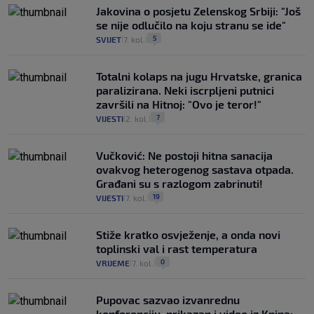
Jakovina o posjetu Zelenskog Srbiji: "Još
se nije odlučilo na koju stranu se ide"
5
SVIJET
7. kol.
|
|
Totalni kolaps na jugu Hrvatske, granica
paralizirana. Neki iscrpljeni putnici
završili na Hitnoj: "Ovo je teror!"
7
VIJESTI
2. kol.
|
|
Vučković: Ne postoji hitna sanacija
ovakvog heterogenog sastava otpada.
Građani su s razlogom zabrinuti!
19
VIJESTI
7. kol.
|
|
Stiže kratko osvježenje, a onda novi
toplinski val i rast temperatura
0
VRIJEME
7. kol.
|
|
Pupovac sazvao izvanrednu
konferenciju, prikazan i video iz Knina: