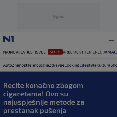
Oglas
NAJNOVIJE
VIJESTI
SVIJET
VRIJEME
N1 TEME
REGIJA
MAG
Auto
Znanost
Tehnologija
Zdravlje
Cooking
Lifestyle
Kultura
Sh
Recite konačno zbogom
cigaretama! Ovo su
najuspješnije metode za
prestanak pušenja