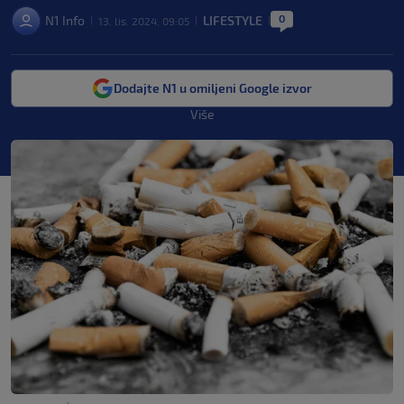
0
N1 Info
LIFESTYLE
13. lis. 2024. 09:05
|
|
|
Dodajte N1 u omiljeni Google izvor
Više