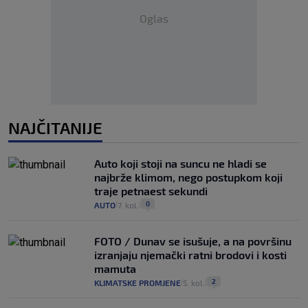
Oglas
NAJČITANIJE
Auto koji stoji na suncu ne hladi se
najbrže klimom, nego postupkom koji
traje petnaest sekundi
0
AUTO
7. kol.
|
|
FOTO / Dunav se isušuje, a na površinu
izranjaju njemački ratni brodovi i kosti
mamuta
2
KLIMATSKE PROMJENE
5. kol.
|
|