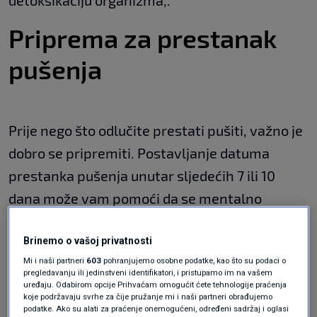
detoksikaciju organizma,.
Priprema za prestanak
pušenja
Prije nego što odlučite prestati pušiti, važno je
dobro se pripremiti. Postavljanje datuma
prestanka pušenja unutar sljedećih 7 ili 10
dana može vam pomoći da se mentalno
pripremite. Odaberite datum kada ćete biti
manje pod stresom i kada ćete imati podršku
Brinemo o vašoj privatnosti
Mi i naši partneri
603
pohranjujemo osobne podatke, kao što su podaci o
obitelji i prijatelja.
pregledavanju ili jedinstveni identifikatori, i pristupamo im na vašem
uređaju. Odabirom opcije Prihvaćam omogućit ćete tehnologije praćenja
koje podržavaju svrhe za čije pružanje mi i naši partneri obrađujemo
Također je korisno napraviti popis razloga
podatke. Ako su alati za praćenje onemogućeni, određeni sadržaj i oglasi