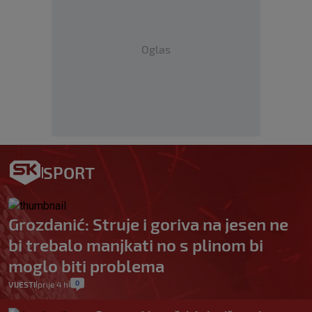
Oglas
SPORT
Grozdanić: Struje i goriva na jesen ne
bi trebalo manjkati no s plinom bi
moglo biti problema
0
VIJESTI
prije 4 h
|
|