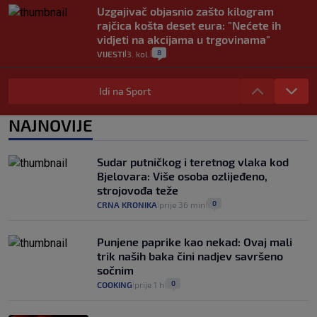
Uzgajivač objasnio zašto kilogram
rajčica košta deset eura: "Nećete ih
vidjeti na akcijama u trgovinama"
8
VIJESTI
3. kol.
|
|
Selidba je jedno od stresnijih iskustava.
Evo aktualnih cijena i nekoliko savjeta
Idi na Sport
da prođe što lakše i jeftinije
0
VIJESTI
2. kol.
NAJNOVIJE
|
|
Izračunali smo koliko košta putovanje
automobilom na Hvar iz Zagreba, a
Sudar putničkog i teretnog vlaka kod
koliko iz Osijeka
Bjelovara: Više osoba ozlijeđeno,
14
VIJESTI
2. kol.
|
|
strojovođa teže
0
CRNA KRONIKA
prije 36 min
|
|
Punjene paprike kao nekad: Ovaj mali
trik naših baka čini nadjev savršeno
sočnim
0
COOKING
prije 1 h
|
|