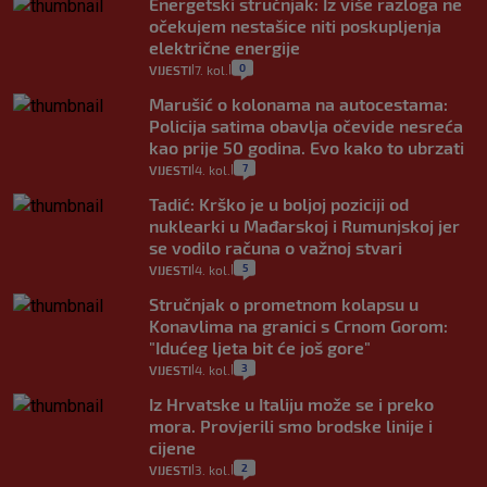
Energetski stručnjak: Iz više razloga ne
očekujem nestašice niti poskupljenja
električne energije
0
VIJESTI
7. kol.
|
|
Marušić o kolonama na autocestama:
Policija satima obavlja očevide nesreća
kao prije 50 godina. Evo kako to ubrzati
7
VIJESTI
4. kol.
|
|
Tadić: Krško je u boljoj poziciji od
nuklearki u Mađarskoj i Rumunjskoj jer
se vodilo računa o važnoj stvari
5
VIJESTI
4. kol.
|
|
Stručnjak o prometnom kolapsu u
Konavlima na granici s Crnom Gorom:
"Idućeg ljeta bit će još gore"
3
VIJESTI
4. kol.
|
|
Iz Hrvatske u Italiju može se i preko
mora. Provjerili smo brodske linije i
cijene
2
VIJESTI
3. kol.
|
|