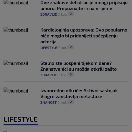
Ove znakove dehidracije mnogi pripisuju
umoru: Prepoznajte ih na vrijeme
0
ZDRAVLJE
7. kol.
|
|
Kardiologinja upozorava: Ovo popularno
piće moglo bi pridonijeti začepljenju
arterija
2
LIFESTYLE
7. kol.
|
|
Stalno ste pospani tijekom dana?
Znanstvenici su možda otkrili zašto
0
ZDRAVLJE
7. kol.
|
|
Izvanredno otkriće: Aktivni sastojak
Viagre zaustavlja metastaze
2
ZNANOST
6. kol.
|
|
LIFESTYLE