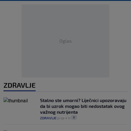
Oglas
ZDRAVLJE
Stalno ste umorni? Liječnici upozoravaju
da bi uzrok mogao biti nedostatak ovog
važnog nutrijenta
0
ZDRAVLJE
prije 4 h
|
|