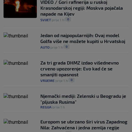
VIDEO / Gori rafinerija u ruskoj
Krasnodarskoj regiji: Moskva pojačala
napade na Kijev
0
SVIJET
prije 1 h
|
|
Jedan od najpopularnijih: Ovaj model
Golfa više ne možete kupiti u Hrvatskoj
0
AUTO
prije 1 h
|
|
Za tri grada DHMZ izdao višednevno
crveno upozorenje: Evo kad će se
smanjiti opasnost
0
VRIJEME
prije 1 h
|
|
Njemački mediji: Zelenski u Beogradu je
"pljuska Rusima"
REGIJA
prije 1 h
|
Europom se ubrzano širi virus Zapadnog
Nila: Zahvaćena i jedna zemlja regije