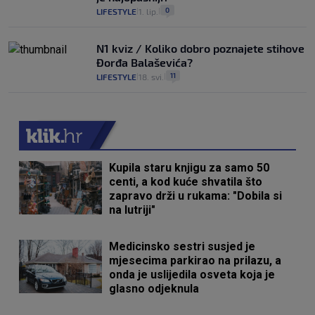
0
LIFESTYLE
1. lip.
|
|
N1 kviz / Koliko dobro poznajete stihove
Đorđa Balaševića?
11
LIFESTYLE
18. svi.
|
|
Kupila staru knjigu za samo 50
centi, a kod kuće shvatila što
zapravo drži u rukama: "Dobila si
na lutriji"
Medicinsko sestri susjed je
mjesecima parkirao na prilazu, a
onda je uslijedila osveta koja je
glasno odjeknula