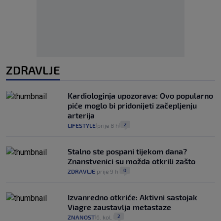
ZDRAVLJE
Kardiologinja upozorava: Ovo popularno
piće moglo bi pridonijeti začepljenju
arterija
2
LIFESTYLE
prije 8 h
|
|
Stalno ste pospani tijekom dana?
Znanstvenici su možda otkrili zašto
0
ZDRAVLJE
prije 9 h
|
|
Izvanredno otkriće: Aktivni sastojak
Viagre zaustavlja metastaze
2
ZNANOST
6. kol.
|
|