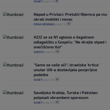
0
SVIJET
prije 1 h
|
|
Napad u Privlaci: Pretukli Nijemca pa mu
ukrali mobitel i novac
0
CRNA KRONIKA
prije 1 h
|
|
HZJZ se za N1 oglasio o ilegalnom
odlagalištu u Gospiću: "Ne dirajte otpad i
onečišćeno tlo!"
0
VIJESTI
prije 1 h
|
|
"Samo za vaše oči“: Izraelska 'krtica'
unutar UN-a dostavljala povjerljive
podatke
0
SVIJET
prije 2 h
|
|
Saudijska Arabija, Turska i Pakistan
potpisali obrambeni sporazum
0
SVIJET
prije 3 h
|
|