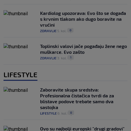
Kardiolog upozorava: Evo što se događa
s krvnim tlakom ako dugo boravite na
vrućini
0
ZDRAVLJE
5. kol.
|
|
Toplinski valovi jače pogađaju žene nego
muškarce. Evo zašto
1
ZDRAVLJE
3. kol.
|
|
LIFESTYLE
Zaboravite skupa sredstva:
Profesionalna čistačica tvrdi da za
blistave podove trebate samo dva
sastojka
0
LIFESTYLE
6. kol.
|
|
Ovo su najbolji europski "drugi gradovi"