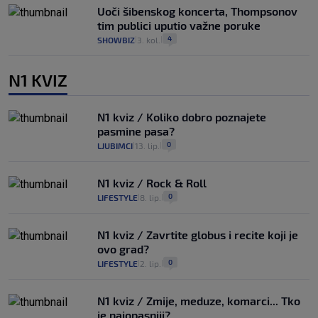
Uoči šibenskog koncerta, Thompsonov
tim publici uputio važne poruke
4
SHOWBIZ
3. kol.
|
|
N1 KVIZ
N1 kviz / Koliko dobro poznajete
pasmine pasa?
0
LJUBIMCI
13. lip.
|
|
N1 kviz / Rock & Roll
0
LIFESTYLE
8. lip.
|
|
N1 kviz / Zavrtite globus i recite koji je
ovo grad?
0
LIFESTYLE
2. lip.
|
|
N1 kviz / Zmije, meduze, komarci... Tko
je najopasniji?