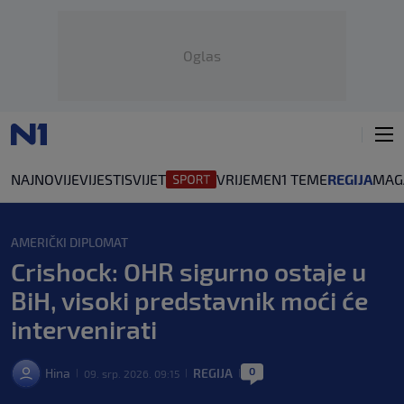
Oglas
NAJNOVIJE
VIJESTI
SVIJET
VRIJEME
N1 TEME
REGIJA
MAG
AMERIČKI DIPLOMAT
Crishock: OHR sigurno ostaje u
BiH, visoki predstavnik moći će
intervenirati
0
Hina
REGIJA
09. srp. 2026. 09:15
|
|
|