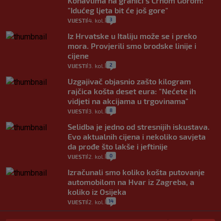
Konavlima na granici s Crnom Gorom:
"Idućeg ljeta bit će još gore"
3
VIJESTI
4. kol.
|
|
Iz Hrvatske u Italiju može se i preko
mora. Provjerili smo brodske linije i
cijene
2
VIJESTI
3. kol.
|
|
Uzgajivač objasnio zašto kilogram
rajčica košta deset eura: "Nećete ih
vidjeti na akcijama u trgovinama"
8
VIJESTI
3. kol.
|
|
Selidba je jedno od stresnijih iskustava.
Evo aktualnih cijena i nekoliko savjeta
da prođe što lakše i jeftinije
0
VIJESTI
2. kol.
|
|
Izračunali smo koliko košta putovanje
automobilom na Hvar iz Zagreba, a
koliko iz Osijeka
14
VIJESTI
2. kol.
|
|
"Kći je otišla na more, a zaboravila