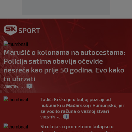
SPORT
Marušić o kolonama na autocestama:
Policija satima obavlja očevide
nesreća kao prije 50 godina. Evo kako
to ubrzati
6
VIJESTI
4. kol.
|
|
Tadić: Krško je u boljoj poziciji od
nuklearki u Mađarskoj i Rumunjskoj jer
se vodilo računa o važnoj stvari
5
VIJESTI
4. kol.
|
|
Stručnjak o prometnom kolapsu u