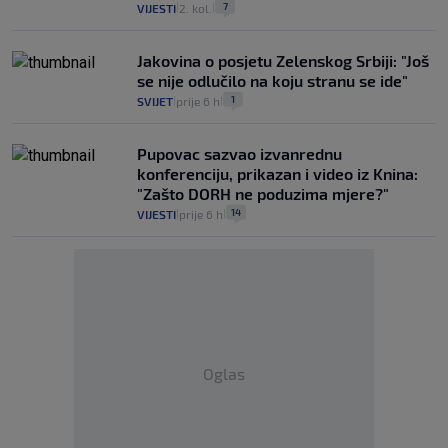
7
VIJESTI
2. kol.
|
|
Jakovina o posjetu Zelenskog Srbiji: "Još
se nije odlučilo na koju stranu se ide"
1
SVIJET
prije 6 h
|
|
Pupovac sazvao izvanrednu
konferenciju, prikazan i video iz Knina:
"Zašto DORH ne poduzima mjere?"
14
VIJESTI
prije 6 h
|
|
Oglas