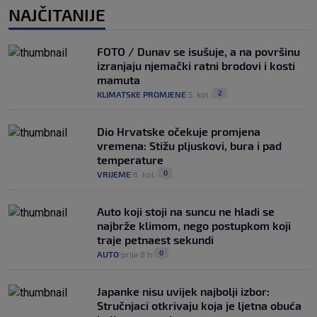
NAJČITANIJE
FOTO / Dunav se isušuje, a na površinu
izranjaju njemački ratni brodovi i kosti
mamuta
2
KLIMATSKE PROMJENE
5. kol.
|
|
Dio Hrvatske očekuje promjena
vremena: Stižu pljuskovi, bura i pad
temperature
0
VRIJEME
6. kol.
|
|
Auto koji stoji na suncu ne hladi se
najbrže klimom, nego postupkom koji
traje petnaest sekundi
0
AUTO
prije 8 h
|
|
Japanke nisu uvijek najbolji izbor:
Stručnjaci otkrivaju koja je ljetna obuća