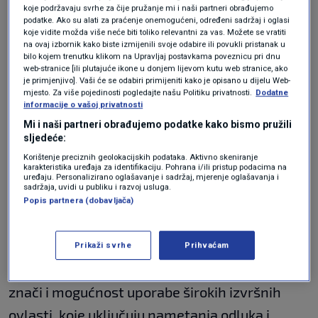
koje podržavaju svrhe za čije pružanje mi i naši partneri obrađujemo
intervjuu za javni servis TV Federacije BiH
podatke. Ako su alati za praćenje onemogućeni, određeni sadržaj i oglasi
koje vidite možda više neće biti toliko relevantni za vas. Možete se vratiti
(FTV) u srijedu navečer naznačio kako je
na ovaj izbornik kako biste izmijenili svoje odabire ili povukli pristanak u
bilo kojem trenutku klikom na Upravljaj postavkama poveznicu pri dnu
moguće da ranije postavljeni rok bude
web-stranice [ili plutajuće ikone u donjem lijevom kutu web stranice, ako
je primjenjivo]. Vaši će se odabiri primijeniti kako je opisano u dijelu Web-
probijen.
mjesto. Za više pojedinosti pogledajte našu Politiku privatnosti.
Dodatne
informacije o vašoj privatnosti
"To je pitanje za Upravni odbor PIC-a. Oni
Mi i naši partneri obrađujemo podatke kako bismo pružili
sljedeće:
trebaju imenovati kandidata i nadamo se da će
Korištenje preciznih geolokacijskih podataka. Aktivno skeniranje
to i učiniti do roka koji su odredili, a ako ne do
karakteristika uređaja za identifikaciju. Pohrana i/ili pristup podacima na
uređaju. Personalizirano oglašavanje i sadržaj, mjerenje oglašavanja i
tada, onda uskoro nakon toga", kazao je.
sadržaja, uvidi u publiku i razvoj usluga.
Popis partnera (dobavljača)
Pritom je sugerirao kako prijepori oko
kandidata ne dovode u pitanje funkciniranje
Prikaži svrhe
Prihvaćam
visokog predstavnika i njegova ureda (OHR) što
znači i mogućnost uporabe širokih izvršnih
ovlasti, koje uključuju nametanja odluka i