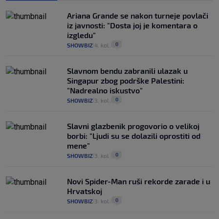
Ariana Grande se nakon turneje povlači
iz javnosti: "Dosta joj je komentara o
izgledu"
0
SHOWBIZ
4. kol.
|
|
Slavnom bendu zabranili ulazak u
Singapur zbog podrške Palestini:
"Nadrealno iskustvo"
0
SHOWBIZ
3. kol.
|
|
Slavni glazbenik progovorio o velikoj
borbi: "Ljudi su se dolazili oprostiti od
mene"
0
SHOWBIZ
3. kol.
|
|
Novi Spider-Man ruši rekorde zarade i u
Hrvatskoj
0
SHOWBIZ
3. kol.
|
|