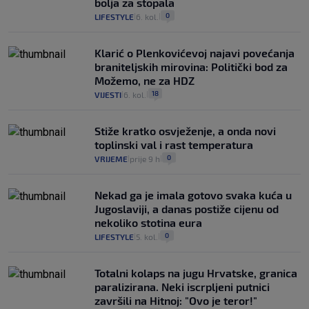
bolja za stopala
0
LIFESTYLE
6. kol.
|
|
Klarić o Plenkovićevoj najavi povećanja
braniteljskih mirovina: Politički bod za
Možemo, ne za HDZ
18
VIJESTI
6. kol.
|
|
Stiže kratko osvježenje, a onda novi
toplinski val i rast temperatura
0
VRIJEME
prije 9 h
|
|
Nekad ga je imala gotovo svaka kuća u
Jugoslaviji, a danas postiže cijenu od
nekoliko stotina eura
0
LIFESTYLE
5. kol.
|
|
Totalni kolaps na jugu Hrvatske, granica
paralizirana. Neki iscrpljeni putnici
završili na Hitnoj: "Ovo je teror!"