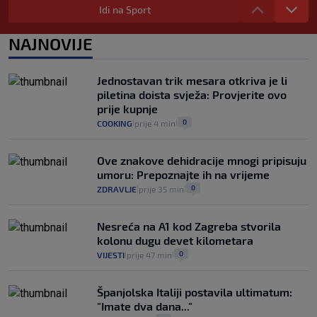
zdravstvenu iskaznicu". Kakva su prava
Idi na Sport
pacijenata izvan mjesta prebivališta?
1
VIJESTI
1. kol.
NAJNOVIJE
|
|
Kako spriječiti nasilje? "Tako da glavni
junaci naših priča budu oni koji pomažu,
Jednostavan trik mesara otkriva je li
a ne oni koji su pobijedili nekoga"
piletina doista svježa: Provjerite ovo
2
VIJESTI
30. srp.
|
|
prije kupnje
0
COOKING
prije 4 min
|
|
Ove znakove dehidracije mnogi pripisuju
umoru: Prepoznajte ih na vrijeme
0
ZDRAVLJE
prije 35 min
|
|
Nesreća na A1 kod Zagreba stvorila
kolonu dugu devet kilometara
0
VIJESTI
prije 47 min
|
|
Španjolska Italiji postavila ultimatum:
"Imate dva dana..."