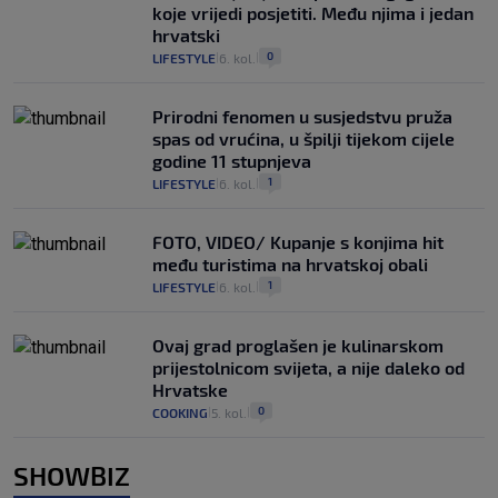
koje vrijedi posjetiti. Među njima i jedan
hrvatski
0
LIFESTYLE
6. kol.
|
|
Prirodni fenomen u susjedstvu pruža
spas od vrućina, u špilji tijekom cijele
godine 11 stupnjeva
1
LIFESTYLE
6. kol.
|
|
FOTO, VIDEO/ Kupanje s konjima hit
među turistima na hrvatskoj obali
1
LIFESTYLE
6. kol.
|
|
Ovaj grad proglašen je kulinarskom
prijestolnicom svijeta, a nije daleko od
Hrvatske
0
COOKING
5. kol.
|
|
SHOWBIZ